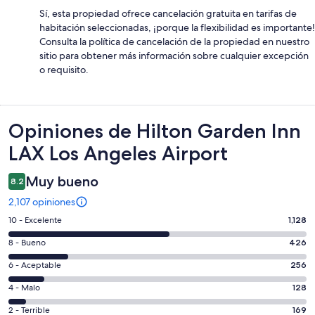
Sí, esta propiedad ofrece cancelación gratuita en tarifas de
habitación seleccionadas, ¡porque la flexibilidad es importante!
Consulta la política de cancelación de la propiedad en nuestro
sitio para obtener más información sobre cualquier excepción
o requisito.
Opiniones
Opiniones de Hilton Garden Inn
LAX Los Angeles Airport
Muy bueno
8.2
2,107 opiniones
Puntuación
10 - Excelente
1,128
de
Puntuación
8 - Bueno
426
10,
de
es
Puntuación
6 - Aceptable
256
8,
decir,
de
es
Puntuación
4 - Malo
128
Excelente.
6,
decir,
de
Basada
es
Puntuación
2 - Terrible
169