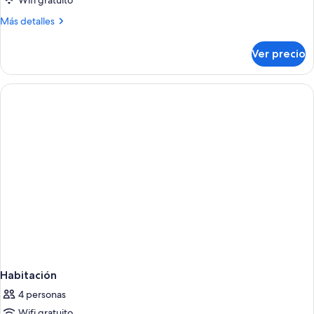
Wifi gratuito
Más
Más detalles
detalles
sobre
Ver precio
Habitación
Habitación
4 personas
Wifi gratuito