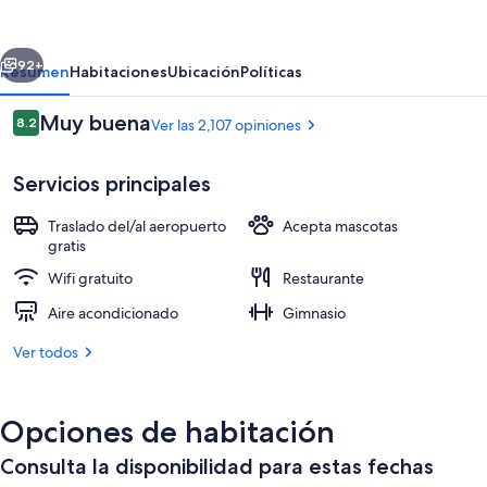
Inn
LAX
erior
Siguiente
Los
92+
Resumen
Habitaciones
Ubicación
Políticas
Angeles
Opiniones
Muy buena
8.2
Ver las 2,107 opiniones
Airport
8.2 de 10,
Servicios principales
Traslado del/al aeropuerto
Acepta mascotas
gratis
Wifi gratuito
Restaurante
Instalaciones deportivas
Aire acondicionado
Gimnasio
Ver todos
Opciones de habitación
Consulta la disponibilidad para estas fechas