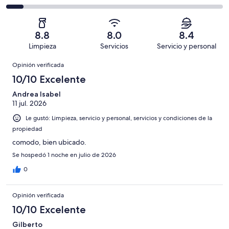
Bueno.
4,
en
decir,
de
Basada
es
1128
Aceptable.
2,
en
decir,
de
Basada
es
426
Malo.
8.8
8.0
8.4
2107
en
decir,
de
Basada
Limpieza
Servicios
Servicio y personal
opiniones
256
Terrible.
2107
en
Opiniones
de
Basada
opiniones
Opinión verificada
128
2107
en
de
10/10 Excelente
opiniones
169
2107
de
Andrea Isabel
opiniones
11 jul. 2026
2107
opiniones
Le gustó: Limpieza, servicio y personal, servicios y condiciones de la
propiedad
comodo, bien ubicado.
Se hospedó 1 noche en julio de 2026
0
Opinión verificada
10/10 Excelente
Gilberto