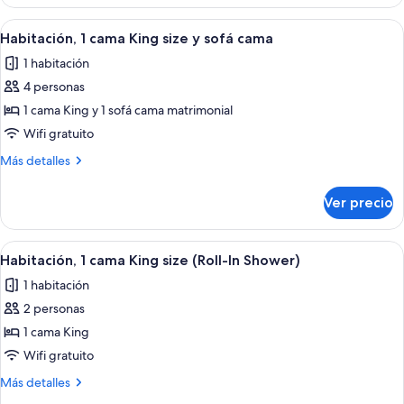
1
cama
Abrir
Una habitación de hotel con cama, escri
11
King
Habitación, 1 cama King size y sofá cama
todas
size
1 habitación
las
4 personas
fotos
de
1 cama King y 1 sofá cama matrimonial
Habitación,
Wifi gratuito
1
Más
Más detalles
cama
detalles
King
sobre
Ver precio
Habitación,
size
1
y
cama
Abrir
Habitación de hotel con cama, escritorio
sofá
6
King
Habitación, 1 cama King size (Roll-In Shower)
todas
size
cama
1 habitación
y
las
sofá
2 personas
fotos
cama
de
1 cama King
Habitación,
Wifi gratuito
1
Más
Más detalles
cama
detalles