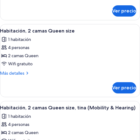
1
detalles
sobre
habitación
Ver precio
Suite,
1
habitación
Abrir
Habitación de hotel con dos camas, un e
10
Habitación, 2 camas Queen size
todas
1 habitación
las
4 personas
fotos
de
2 camas Queen
Habitación,
Wifi gratuito
2
Más
Más detalles
camas
detalles
Queen
sobre
Ver precio
Habitación,
size
2
camas
Abrir
Una habitación de hotel con dos cama
9
Queen
Habitación, 2 camas Queen size, tina (Mobility & Hearing)
todas
size
1 habitación
las
4 personas
fotos
de
2 camas Queen