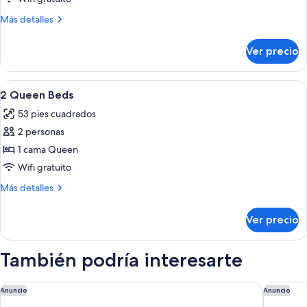
Más
Más detalles
detalles
sobre
Ver precio
Habitación
Abrir
Ropa de cama de alta calidad, camas co
9
2 Queen Beds
todas
53 pies cuadrados
las
2 personas
fotos
de
1 cama Queen
2
Wifi gratuito
Queen
Más
Más detalles
Beds
detalles
sobre
Ver precio
2
Queen
Beds
También podría interesarte
Hilton Garden Inn LAX El Segundo
Hilton W
Anuncio
Anuncio