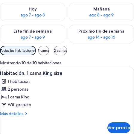
Consulta la disponibilidad para hoy ago 7 - ago 8
Consulta la disponibilidad pa
Hoy
Mañana
ago 7 - ago 8
ago 8 - ago 9
Consulta la disponibilidad para este fin de semana ago 7 - ag
Consulta la disponibilidad par
Este fin de semana
Próximo fin de semana
ago 7 - ago 9
ago 14 - ago 16
Filtros
Todas las habitaciones
1 cama
2 camas
disponibles
para
Mostrando 10 de 10 habitaciones
las
Abrir
Habitación de hotel con cama, escritorio
10
Habitación, 1 cama King size
habitaciones
todas
1 habitación
las
2 personas
fotos
de
1 cama King
Habitación,
Wifi gratuito
1
Más
Más detalles
cama
detalles
King
sobre
Ver precio
Habitación,
size