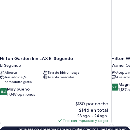
Hilton Garden Inn LAX El Segundo
Hilton W
El Segundo
Warner Ce
Alberca
Tina de hidromasaje
Acepta 
Traslado del/al
Acepta mascotas
Aire aco
aeropuerto gratis
9.0
Magní
9.0
8.2
Muy bueno
de
1,187 
8.2
de
1,049 opiniones
10,
10,
Magnífico
$130 por noche
Muy
1,187
bueno,
El
$146 en total
opiniones
1,049
precio
23 ago. - 24 ago.
opiniones
actual
Total con impuestos y cargos
es
Inicia sesión y reserva para acumular crédito OneKeyCash en