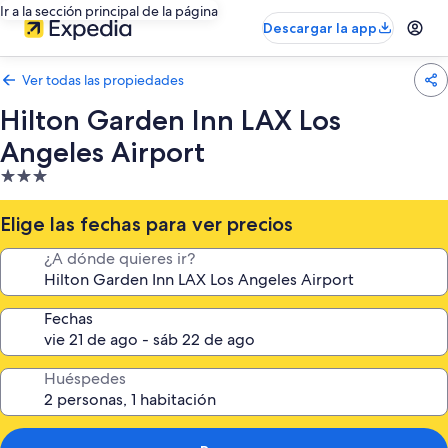
Ir a la sección principal de la página
Descargar la app
Ver todas las propiedades
Hilton Garden Inn LAX Los
Angeles Airport
Propiedad
de
3.0
Elige las fechas para ver precios
estrellas
¿A dónde quieres ir?
Fechas
Huéspedes