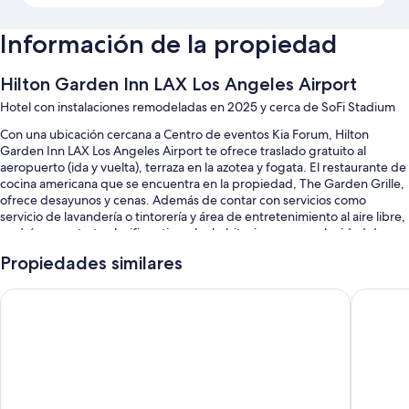
Información de la propiedad
Hilton Garden Inn LAX Los Angeles Airport
Hotel con instalaciones remodeladas en 2025 y cerca de SoFi Stadium
Con una ubicación cercana a Centro de eventos Kia Forum, Hilton
Garden Inn LAX Los Angeles Airport te ofrece traslado gratuito al
aeropuerto (ida y vuelta), terraza en la azotea y fogata. El restaurante de
cocina americana que se encuentra en la propiedad, The Garden Grille,
ofrece desayunos y cenas. Además de contar con servicios como
servicio de lavandería o tintorería y área de entretenimiento al aire libre,
podrás conectarte al wifi gratis en las habitaciones con velocidad de
250+ Mbps (ideal para 3 a 5 personas o hasta 10 dispositivos).
Propiedades similares
Estos son algunos más de los servicios en este hotel:
Embassy Suites by Hilton Los Angeles International Airport N
Holiday 
Desayuno buffet (con cargo), estacionamiento (con cargo) y
recepción disponible las 24 horas
Personal multilingüe, elevador y salón de banquetes
Salas de juntas, no se permite fumar en la propiedad y televisión en
el lobby