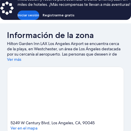
de
miles de hoteles. ¡Más recompensas te llevan a más aventuras!
$146
Iniciar sesión
Registrarme gratis
Información de la zona
Hilton Garden Inn LAX Los Angeles Airport se encuentra cerca
de la playa, en Westchester, un área de Los Ángeles destacada
por su cercanía al aeropuerto. Las personas que deseen ir de
compras pueden visitar Muelle de Santa Mónica y Centro
Ver más
comercial The Grove, mientras que quienes quieran apreciar la
belleza natural del área pueden ir a Playa de Venice y Playa de
Santa Monica. ¿Quieres asistir a un evento o partido? Échale un
vistazo al calendario de actividades de SoFi Stadium o Centro de
eventos Kia Forum. Encontrarás muchas opciones para conocer
la zona con actividades como golf.
Visita nuestra guía de Los
Ángeles
5249 W Century Blvd, Los Angeles, CA, 90045
Ver en el mapa