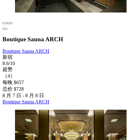
Boutique Sauna ARCH
Boutique Sauna ARCH
新宿
8.6/10
超赞
（4）
每晚 $657
总价 $728
8 月 7 日 - 8 月 8 日
Boutique Sauna ARCH