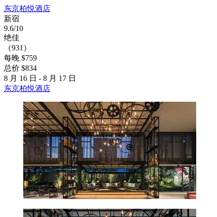
东京柏悦酒店
新宿
9.6/10
绝佳
（931）
每晚 $759
总价 $834
8 月 16 日 - 8 月 17 日
东京柏悦酒店