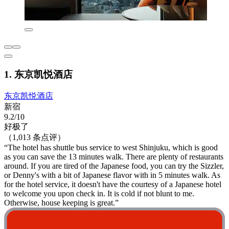
1. 东京凯悦酒店
东京凯悦酒店
新宿
9.2/10
好极了
（1,013 条点评）
“The hotel has shuttle bus service to west Shinjuku, which is good
as you can save the 13 minutes walk. There are plenty of restaurants
around. If you are tired of the Japanese food, you can try the Sizzler,
or Denny's with a bit of Japanese flavor with in 5 minutes walk. As
for the hotel service, it doesn't have the courtesy of a Japanese hotel
to welcome you upon check in. It is cold if not blunt to me.
Otherwise, house keeping is great.”