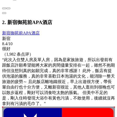
2. 新宿御苑前APA酒店
新宿御苑前APA酒店
新宿
8.4/10
很好
（1,982 条点评）
“此次入住雙人房及單人房，因為是家族旅遊，所以出發前有
跟飯店許願希望能將大家的房間儘量安排在一起，雖然不抱期
待但沒想到真的如願完成，真的非常感謝！ 此外，飯店有提
供泡湯的服務，真的非常喜歡日本泡湯的文化，能消除一整天
旅遊的疲勞～ 且此飯店離地鐵很近，早上出遊很方便，帶長
輩自由行也十分方便，又離新宿很近，其他人逛街到很晚也可
以散步返程，剛好可以消食吃太飽的脹氣。 但美中不足的
是，剛入住時發現大浴巾有黃色污漬，不敢使用，後續就沒再
拿到有污漬的毛巾了。”