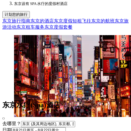
东京设有 SPA 水疗的度假村酒店​
计划您的旅行
东京旅行指南
东京的酒店
东京度假短租
飞往东京的航班
东京旅
游活动
东京租车服务
东京度假套餐
东京水疗(Spa)酒店
去哪里？
日期