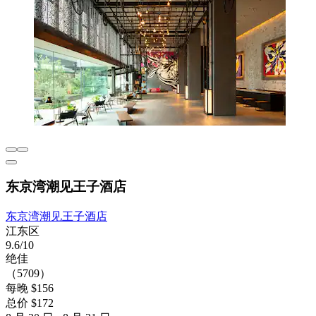
东京湾潮见王子酒店
东京湾潮见王子酒店
江东区
9.6/10
绝佳
（5709）
每晚 $156
总价 $172