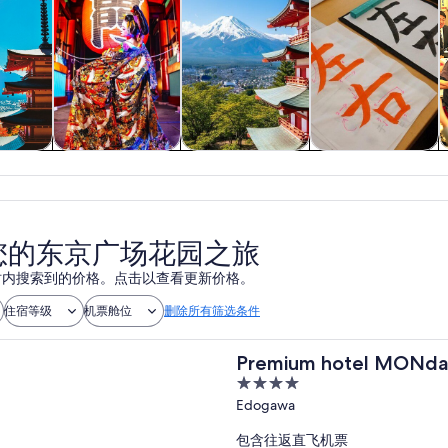
游
历史和文化
私人和定制之旅
课程和研习活动
您的东京广场花园之旅
 小时内搜索到的价格。点击以查看更新价格。
住宿等级
机票舱位
删除所有筛选条件
Premium hotel MON
4
out
Edogawa
of
包含往返直飞机票
5