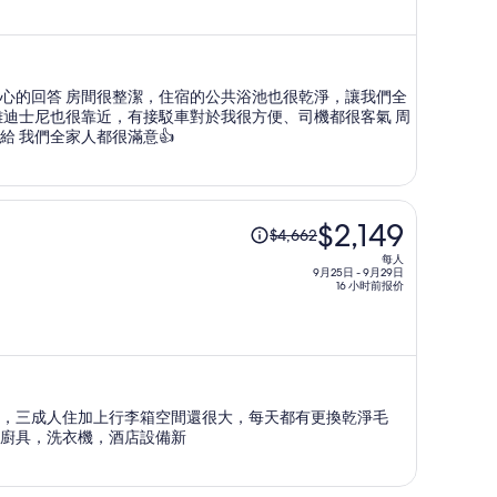
人
$3,934，
现
价
也很乾淨，讓我們全
为
每
遭也有全家很方便我們採買跟夜間補給 我們全家人都很滿意👍
人
$2,012
原
$2,149
$4,662
价
每人
为
9月25日 - 9月29日
16 小时前报价
每
人
$4,662，
现
价
，三成人住加上行李箱空間還很大，每天都有更換乾淨毛
为
廚具，洗衣機，酒店設備新
每
人
$2,149