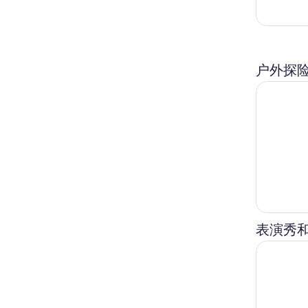
户外探
东京卡丁车
表演秀
东京新宿