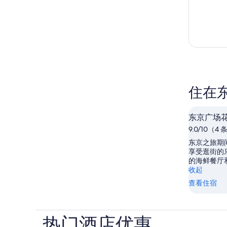
住在
东京广场
9.0/10（4
东京之旅期
享受逛街的
的海鲜餐厅
收起
查看住宿
热门酒店优惠