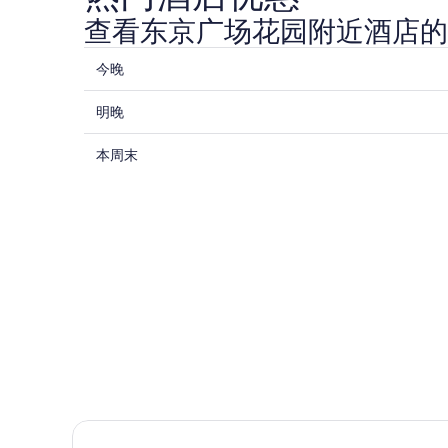
查看东京广场花园附近酒店的
查
今晚
看
查
东
明晚
看
京
查
东
本周末
广
看
京
场
东
广
花
京
场
园
广
花
附
场
园
近
花
附
今
园
近
晚
附
明
的
近
晚
住
的
的
宿
本
住
价
周
宿
格，
东京京桥雷姆酒店
末
价
入