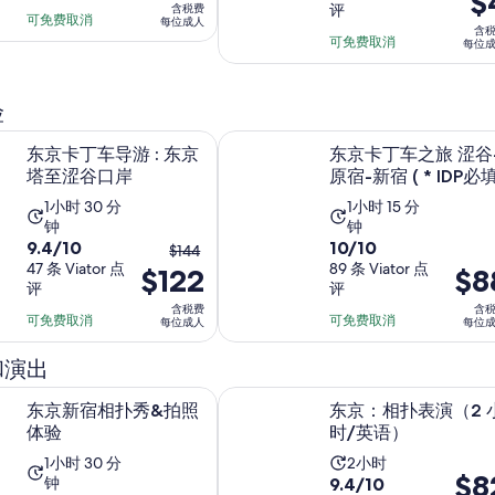
$
评
含税费
满
分
格
为
长
可免费取消
为
每位成人
含
分
10
为
可免费取消
$62
为
1
每位
10
分，
$4
每
1
小
分，
427
每
位
小
时
险
27
条
位
成
时
条
点
在新标签页中打开
成
导游 : 东京塔至涩谷口岸
东京卡丁车之旅 涩谷-原宿-新宿 ( * 
人
东京卡丁车导游 : 东京
东京卡丁车之旅 涩谷
点
评
人
塔至涩谷口岸
原宿-新宿 ( * IDP必填
评
活
活
1小时 30 分
1小时 15 分
钟
钟
动
动
9.4
10.0
9.4/10
10/10
之
$144
时
时
分，
47 条 Viator 点
分，
89 条 Viator 点
$122
价
$8
前
长
长
评
评
满
满
格
的
为
为
含税费
含
分
分
为
可免费取消
价
可免费取消
每位成人
每位
1
1
10
10
$88
格
小
小
分，
分，
和演出
每
是
时
时
47
89
位
在新标签页中打开
$144，
在
相扑秀&拍照体验
东京：相扑表演（2 小时/英语）
30
15
东京新宿相扑秀&拍照
东京：相扑表演（2 
条
条
成
现
分
分
体验
时/英语）
点
点
人
在
钟
钟
评
评
活
活
1小时 30 分
2小时
的
价
$8
9.4
钟
9.4/10
动
动
价