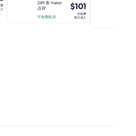
分，
249 条 Viator
分，
1,585 条
价
$101
时
时
税费
点评
GetYou
满
满
成人
格
长
长
点评
含税费
分
分
为
可免费取消
为
为
每位成人
10
10
可免费取
$101
2
2
分，
分，
每
小
小
249
1585
位
时
时
条
条
成
点
点
人
评
评