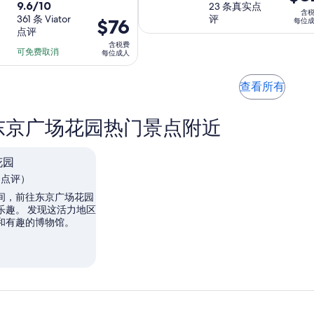
9.6
格
9.6/10
分，
23 条真实点
时
时
格
含
分，
361 条 Viator
评
为
价
$76
满
每位
长
长
是
点评
满
$82
格
分
为
为
$122
含税费
分
每
为
可免费取消
10
每位成人
1
2
每
10
位
$76
分，
小
小
位
分，
成
每
23
在
时
时
查看所有
成
361
人
位
条
新
30
人
条
成
点
标
分
东京广场花园热门景点附近
点
签
人
评
钟
评
页
中
花园
打
 条点评）
开
间，前往东京广场花园
乐趣。 发现这活力地区
和有趣的博物馆。