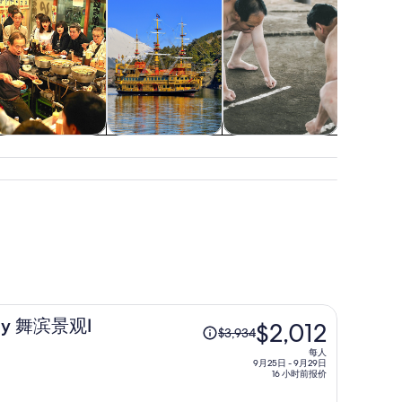
餐饮和夜生活
户外探险
表演秀和演出
购物和时
原
day 舞滨景观Ⅰ
$2,012
$3,934
价
每人
为
9月25日 - 9月29日
16 小时前报价
每