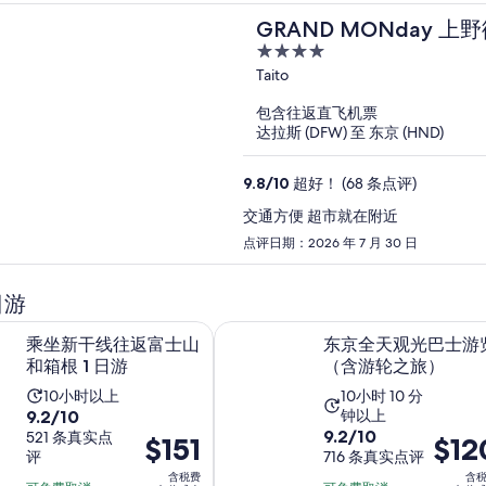
GRAND MONday 上
4
out
Taito
of
包含往返直飞机票
5
达拉斯 (DFW) 至 东京 (HND)
9.8
/
10
超好！ (68 条点评)
交通方便 超市就在附近
点评日期：2026 年 7 月 30 日
日游
在新标签页中打开
往返富士山和箱根 1 日游
东京全天观光巴士游览（含游轮之
乘坐新干线往返富士山
东京全天观光巴士游
和箱根 1 日游
（含游轮之旅）
活
活
10小时以上
10小时 10 分
9.2
9.2/10
钟以上
动
动
9.2
9.2/10
分，
521 条真实点
价
$151
价
$12
时
时
评
分，
716 条真实点评
满
格
格
长
长
含税费
含
满