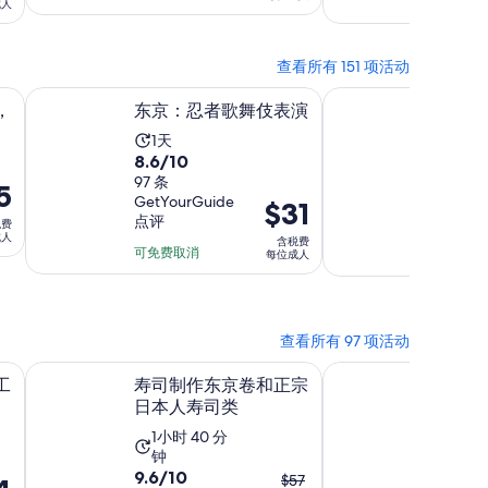
分
分
可免费取
为
成人
$24
10
10
10
每
分，
分，
小
位
查看所有 151 项活动
263
1558
时
成
条
在新标签页中打开
条
在新标签页中打开
8H
东京：忍者歌舞伎表演
富士山西班牙语&英
，
东京：忍者歌舞伎表演
富士山
人
点
点
之旅
活
1天
评
评
8.6
8.6/10
活
10小
动
10.0
分，
97 条
10/10
动
5
时
GetYourGuide
分，
1 条 Via
价
$31
满
时
长
点评
评
税费
满
格
分
长
为
成人
含税费
分
为
10
可免费取消
可免费取
每位成人
为
1
10
分，
$31
10
天
分，
每
97
小
1
条
位
时
查看所有 97 项活动
条
点
成
页中打开
在新标签页中打开
点
寿司制作东京卷和正宗日本人寿司类
Let's make kim
评
人
工
寿司制作东京卷和正宗
Let's 
评
日本人寿司类
（和服
活
活
1小时 40 分
1小时 
钟
钟
动
动
9.6
9.6
9.6/10
9.6/10
之
$57
时
时