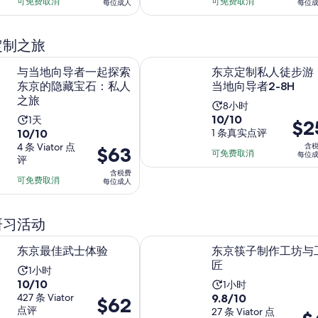
分
为
为
可免费取消
可免费取消
为
为
每位成人
每位
分
10
$151
$120
10
10
10
分，
每
每
小
小
分，
定制之旅
521
位
位
时
时
716
条
在新标签页中打开
导者一起探索东京的隐藏宝石：私人之旅
东京定制私人徒步游，当地向导者2-
成
成
10
与当地向导者一起探索
东京定制私人徒步游
条
点
人
人
分
东京的隐藏宝石：私人
当地向导者2-8H
点
评
钟
之旅
评
活
8小时
10.0
10/10
活
1天
动
价
$2
10.0
10/10
分，
1 条真实点评
动
时
格
分，
4 条 Viator 点
含
满
价
$63
时
长
为
可免费取消
每位
评
满
分
格
长
为
$25
含税费
分
10
为
可免费取消
为
每位成人
8
每
10
分，
$63
1
小
位
分，
1
每
天
时
成
研习活动
4
条
位
人
条
在新标签页中打开
点
在新标签
武士体验
东京筷子制作工坊与工匠
成
东京最佳武士体验
东京筷子制作工坊与
点
评
人
匠
活
评
1小时
10.0
10/10
活
1小时
动
9.8
分，
427 条 Viator
9.8/10
价
$62
动
时
点评
分，
27 条 Viator 点
满
价
格
时
长