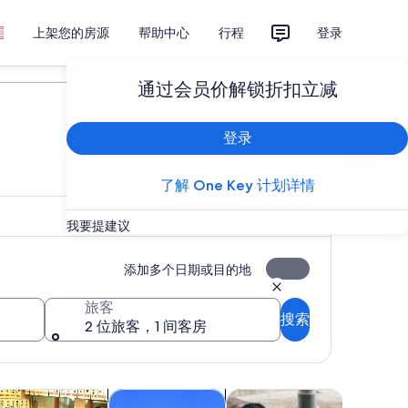
上架您的房源
帮助中心
行程
登录
计划您的旅行
通过会员价解锁折扣立减
登录
了解 One Key 计划详情
我要提建议
添加多个日期或目的地
旅客
搜索
2 位旅客，1 间客房
新标签页中打开
在新标签页中打开
在新标签页中打开
在新标签页中
餐饮和夜生活
户外探险
表演秀和演出
购物和时