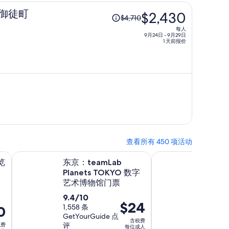
原
野御徒町
$2,430
$4,710
价
每人
为
9月24日 - 9月29日
1 天前报价
每
人
$4,710，
现
价
为
每
人
$2,430
查看所有 450 项活动
在新标签页中打开
在新标
旅）
东京：teamLab Planets TOKYO 数字艺术博物馆门票
富士山一日巴士游：
览
东京：teamLab
富士山
Planets TOKYO 数字
景游轮
艺术博物馆门票
活
10小
9.0
9/10
9.4
9.4/10
动
价
$24
分，
263 
分，
1,558 条
0
时
格
评
GetYourGuide 点
满
满
长
含税费
评
税费
为
每位成人