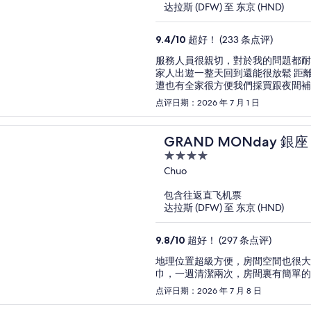
达拉斯 (DFW) 至 东京 (HND)
9.4
/
10
超好！ (233 条点评)
服務人員很親切，對於我的問題都耐心的回答 房間很整潔，住宿的公共浴池
家人出遊一整天回到還能很放鬆 距離迪士尼也很靠近，有接駁車對於我很方便、司機都很客氣 周
点评日期：2026 年 7 月 1 日
GRAND MONday 銀座
4
out
Chuo
of
包含往返直飞机票
5
达拉斯 (DFW) 至 东京 (HND)
9.8
/
10
超好！ (297 条点评)
地理位置超級方便，房間空間也很大
巾，一週清潔兩次，房間裏有簡單的
点评日期：2026 年 7 月 8 日