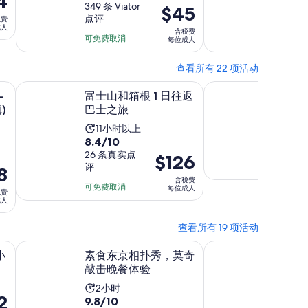
4
分，
349 条 Viator
分，
53 条 Vi
$45
前
长
长
点评
评
税费
满
满
的
为
为
成人
含税费
分
分
可免费取消
价
可免费取
每位成人
1
1
10
10
格
小
小
分，
分，
查看所有 22 项活动
是
时
时
349
53
$57，
在新标签页中打开
在新标签页中打开
IDP必填)
富士山和箱根 1 日往返巴士之旅
富士山五合目攀登、
40
30
-
条
富士山和箱根 1 日往返
条
富士山
现
分
分
)
巴士之旅
野八海
点
点
在
钟
钟
游
评
评
活
11小时以上
的
8.4
8.4/10
活
10小
动
价
分，
26 条真实点
价
$126
动
时
格
评
8
满
格
时
长
是
含税费
分
为
长
可免费取消
为
每位成人
$45
税费
10
成人
$126
为
11
每
分，
每
10
小
位
查看所有 19 项活动
26
位
小
时
成
条
新标签页中打开
在新标签页中打开
素食东京相扑秀，莫奇敲击晚餐体验
东京：相扑娱乐表演
成
时
人
小
素食东京相扑秀，莫奇
东京：
点
人
敲击晚餐体验
配以鸡
评
活
活
2小时
2小
2
9.8
9.8
9.8/10
9.8/10
动
动