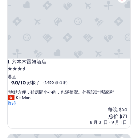
六本木雷姆酒店
1. 六本木雷姆酒店
3.5
星
港区
住
9.0
9.0/10
好极了
（1,450 条点评）
分，
宿
“
“地點方便，雖房間小小的，也滿整潔。外觀設計感滿滿”
总
地
Kit Man
分
點
收起
10，
方
每晚 $64
好
便
极
新
总价 $71
，
了，
价
8 月 31 日 - 9 月 1 日
雖
（1,450
格
房
条
$71
間
东京六本木精品三井花园酒店
点