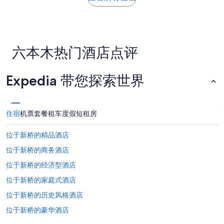
24
小
时
内
找
六本木热门酒店点评
到
的、
2
Expedia 带您探索世界
位
成
人
1
晚
住宿
机票
套餐
租车
度假短租房
住
宿
位于新桥的精品酒店
的
每
位于新桥的商务酒店
晚
位于新桥的经济型酒店
最
低
位于新桥的家庭式酒店
价
格。
位于新桥的历史风格酒店
价
位于新桥的豪华酒店
格
和