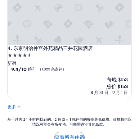
评）
东京明治神宫外苑精品三井花园酒店
4. 东京明治神宫外苑精品三井花园酒店
4.5
星
新宿
住
9.4
9.4/10
绝佳
（1,823 条点评）
分，
宿
每晚 $153
总
分
新
总价 $153
10，
价
8 月 31 日 - 9 月 1 日
绝
格
佳，
$153
更多
（1,823
条
点
基
基于过去 24 小时内找到的、2 位成人 1 晚住宿的每晚最低价格。价格和供应
评）
情况可能会有所变动。可能需遵守其他条款。
于
过
去
查看所有住宿