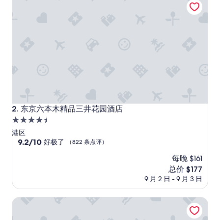
小
评）
小
的
，
也
滿
整
潔
。
外
觀
設
东京六本木精品三井花园酒店
2. 东京六本木精品三井花园酒店
計
4.5
感
滿
星
港区
滿
住
9.2
9.2/10
好极了
（822 条点评）
”
分，
宿
每晚 $161
总
分
新
总价 $177
10，
价
9 月 2 日 - 9 月 3 日
好
格
极
$177
MYSTAYS 赤坂精品酒店
了，
（822