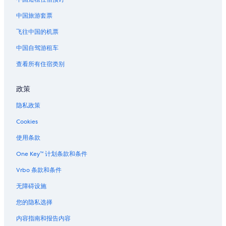
位于涩谷的设有 SPA 水疗的度假村酒店
中国旅游套票
位于涩谷的婚庆酒店
涩谷的酒店
飞往中国的机票
六本木之丘附近的酒店
中国自驾游租车
森大厦数字艺术博物馆:爱普生团队无界附近的酒店
查看所有住宿类别
麻布十番站附近的酒店
政策
虎之门的酒店
隐私政策
南青山的酒店
Cookies
位于港区的经济型酒店
港区的酒店
使用条款
滨松町的酒店
One Key™ 计划条款和条件
位于赤坂的 5 星级酒店
Vrbo 条款和条件
位于赤坂的精品酒店
无障碍设施
位于赤坂的商务酒店
您的隐私选择
位于赤坂的经济型酒店
内容指南和报告内容