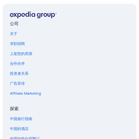
新桥的酒店
供
应
东京都的酒店
情
元麻布的酒店
况
公司
可
东京中城附近的酒店
能
关于
会
国际文化会馆附近的酒店
有
求职招聘
芝区的酒店
所
变
上架您的房源
位于涩谷的探险运动酒店
动。
合作伙伴
可
位于涩谷的公寓式酒店
能
投资者关系
位于涩谷的设有酒吧的酒店
需
遵
广告宣传
位于涩谷的精品酒店
守
其
位于涩谷的商务酒店
Affiliate Marketing
他
位于涩谷的经济型酒店
条
探索
款。
位于涩谷的家庭式酒店
中国旅行指南
位于涩谷的豪华酒店
中国的酒店
位于涩谷的浪漫酒店
中国短租住宿预订