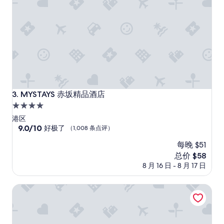
条
点
评）
MYSTAYS 赤坂精品酒店
3. MYSTAYS 赤坂精品酒店
4.0
星
港区
住
9.0
9.0/10
好极了
（1,008 条点评）
分，
宿
每晚 $51
总
分
新
总价 $58
10，
价
8 月 16 日 - 8 月 17 日
好
格
极
$58
东京明治神宫外苑精品三井花园酒店
了，
（1,008
条
点