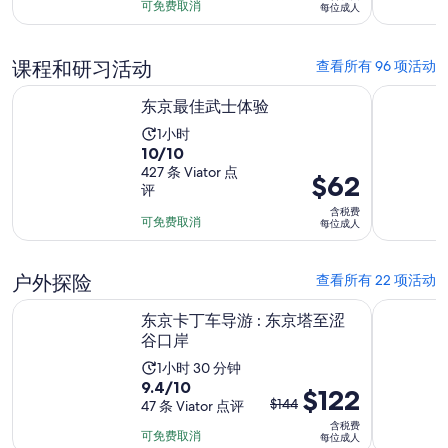
长
为
可免费取消
每位成人
分
为
$63
10
1
每
分，
课程和研习活动
查看所有 96 项活动
天
位
4
在新标签页中打开
成
东京最佳武士体验
东京筷子
条
东京最佳武士体验
人
点
活
1小时
评
10.0
10/10
动
分，
427 条 Viator 点
时
价
$62
评
满
长
格
含税费
分
为
为
可免费取消
每位成人
10
1
$62
分，
小
每
户外探险
查看所有 22 项活动
427
时
位
条
在新标签页中打开
东京卡丁车导游 : 东京塔至涩谷口岸
东京卡丁车之
成
东京卡丁车导游 : 东京塔至涩
点
人
谷口岸
评
活
1小时 30 分钟
9.4
9.4/10
动
之
$122
$144
分，
47 条 Viator 点评
时
前
含税费
满
长
的
可免费取消
每位成人