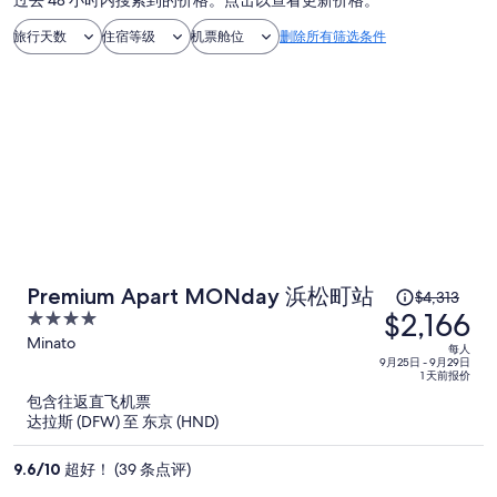
过去 48 小时内搜索到的价格。点击以查看更新价格。
旅行天数
住宿等级
机票舱位
删除所有筛选条件
原
Premium Apart MONday 浜松町站
$4,313
$2,166
价
4
为
out
Minato
每人
of
9月25日 - 9月29日
每
1 天前报价
5
人
包含往返直飞机票
$4,313，
达拉斯 (DFW) 至 东京 (HND)
现
价
9.6
/
10
超好！ (39 条点评)
为