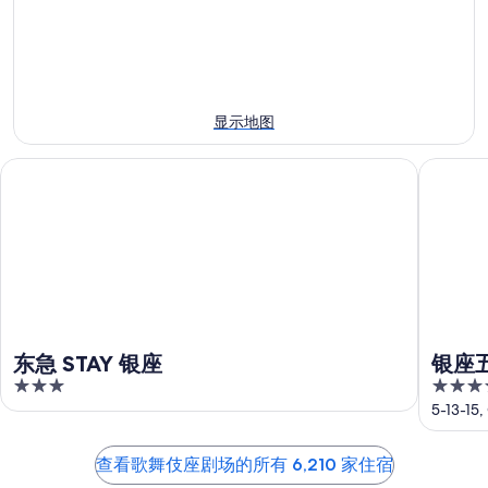
场
近
晚
附
明
的
近
晚
住
的
的
宿
下
住
价
显示地图
周
宿
格，
末
价
入
东急 STAY 银座
银座五丁
住
格，
住
宿
入
日
价
住
期
格，
日
为
入
期
8
住
月
为
日
9
8
日
月
期
东急 STAY 银座
银座
-
10
为
3
4
8
日
8
out
out
5-13-15
月
-
月
of
of
10
8
14
5
5
查看歌舞伎座剧场的所有 6,210 家住宿
日
月
日