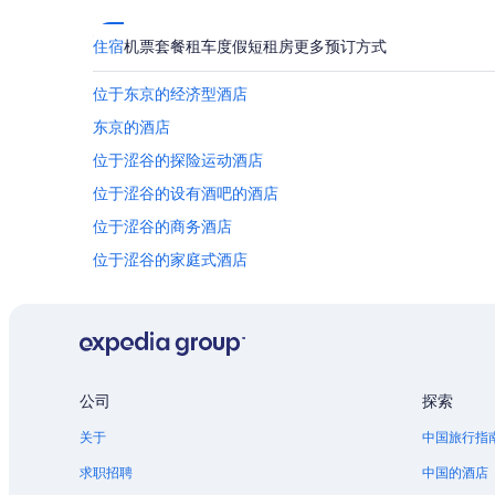
住宿
机票
套餐
租车
度假短租房
更多预订方式
位于东京的经济型酒店
东京的酒店
位于涩谷的探险运动酒店
位于涩谷的设有酒吧的酒店
位于涩谷的商务酒店
位于涩谷的家庭式酒店
位于涩谷的浪漫酒店
位于涩谷的婚庆酒店
森大厦数字艺术博物馆:爱普生团队无界附近的酒店
麻布狸穴町的酒店
公司
探索
东京都的酒店
关于
中国旅行指
南青山的酒店
求职招聘
中国的酒店
位于新桥的精品酒店