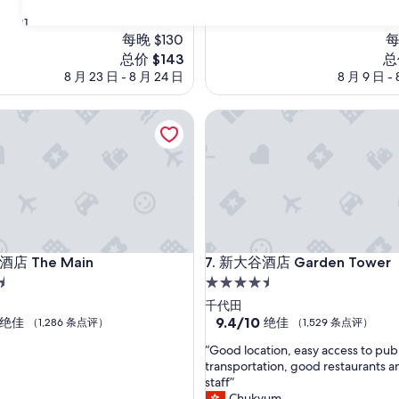
好
极
31
每晚 $130
了，
每
（1,008
新
新
总价 $143
总
条
价
价
8 月 23 日 - 8 月 24 日
8 月 9 日 - 
点
格
格
评）
$143
$3
The Main
新大谷酒店 Garden Tower
The Main
新大谷酒店 Garden Tower
酒店 The Main
7. 新大谷酒店 Garden Tower
4.5
星
千代田
住
9.4
9.4/10
绝佳
绝佳
（1,286 条点评）
（1,529 条点评）
分，
宿
“
“Good location, easy access to publ
总
G
transportation, good restaurants a
分
o
staff”
10，
o
Chukyum