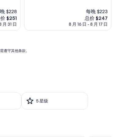
绝
進
佳，
入
晚 $228
每晚 $223
（1,629
住
条
新
价 $251
总价 $247
手
点
价
8 月 31 日
8 月 16 日 - 8 月 17 日
續
评）
格
等
51
$247
待
時
間
能需遵守其他条款。
。
”
5 星级