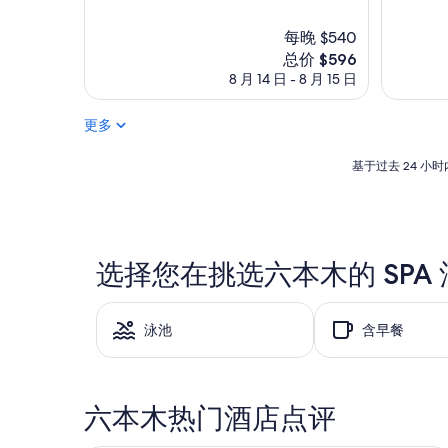
绝
绝
佳，
佳，
每晚 $540
（974
（1,286
条
条
新
总价 $596
点
点
价
8 月 14 日 - 8 月 15 日
评）
评）
格
$596
更多
基
基于过去 24 
于
过
去
24
小
选择您在挑选六本木的 SPA
时
内
找
到
泳池
含早餐
的、
2
位
成
六本木热门酒店点评
人
1