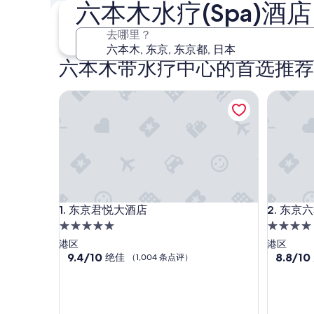
六本木水疗(Spa)酒店
本周末
8 月 7 日 - 8 月 9 日
去哪里？
六本木带水疗中心的首选推荐
东京君悦大酒店
东京六本
东京君悦大酒店
东京六本
1. 东京君悦大酒店
2. 东
5.0
4.0
星
星
港区
港区
住
9.4
住
8.8
9.4/10
8.8/10
绝佳
（1,004 条点评）
分，
分，
宿
宿
总
总
分
分
10，
10，