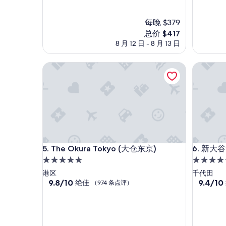
绝
超
佳，
赞，
（1,004
每晚 $379
（1,003
条
条
新
总价 $417
点
点
价
8 月 12 日 - 8 月 13 日
评）
评）
格
$417
The Okura Tokyo (大仓东京)
新大谷酒店 
The Okura Tokyo (大仓东京)
新大谷酒店 
5. The Okura Tokyo (大仓东京)
6. 新大谷
5.0
4.5
星
星
港区
千代田
住
9.8
住
9.4
9.8/10
9.4/10
绝佳
（974 条点评）
分，
分，
宿
宿
总
总
分
分
10，
10，