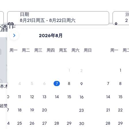
下周末
8 月 14 日 - 8 月 16 日
日期
8月21日周五 - 8月22日周六
2
酒店
当
2026年8月
前
木光芒酒店
ANA洲际酒店东京 by IHG
显
示
星
星
星
星
星
星
星
星
周一
周二
周三
周四
周五
周六
周日
周一
周
期
期
期
期
期
期
期
期
月
一
二
三
四
五
六
日
一
份
为
1
1
2
2026
年
3
4
5
6
7
8
7
8
9
木光芒酒店
ANA洲际酒店东京 by IHG
京六本木光芒酒店
3. ANA洲际酒店东京 by IHG
August
5.0
和
10
11
12
13
14
15
14
15
16
星
2026
港区
住
9.2
9.2/10
超赞
好极了
年
（1,003 条点评）
（1,008 条点评）
17
18
19
20
21
22
21
22
23
分，
宿
September。
总
分
24
25
26
27
28
29
28
29
30
10，