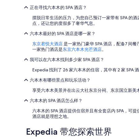
能
正在寻找六本木的 SPA 酒店？
需
遵
摆脱日常生活的压力，为您自己预订一家带有 SPA 的
守
点，还让您的度假多了奢华气息。
其
他
六本木最好的 SPA 酒店是哪一家？
条
款。
东京君悦大酒店
是一家热门豪华 SPA 酒店，配备7 
一家热门酒店是
东京六本木光芒酒店
。
我可以在六本木找到多少家 SPA 酒店？
Expedia 找到了 26 家六本木的住宿，其中有 2 家 SPA 
六本木有哪些景点和玩乐活动？
享受六本木美景并在出云大社东京分祠、东京国立新美
六本木的 SPA 酒店怎么样？
六本木的 SPA 酒店提供住宿并且有全套店内 SPA
酒店就是理想之地。
Expedia 带您探索世界