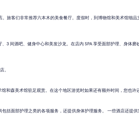
s
t
a
u
酒店。旅客们非常推荐六本木的美食餐厅。度假时，到博物馆和美术馆细品文化
r
a
n
t
间餐厅、3 间酒吧、健身中心和美发沙龙。在店内 SPA 享受面部护理、
s
a
n
d
n
酒店。
i
c
e
s
术馆和森美术馆驻足观赏。在这个地区游览时如果还有额外时间，您也许
t
a
f
，可提供包括面部护理之类的各项服务，还提供身体护理服务。 一些酒店还提
f
”