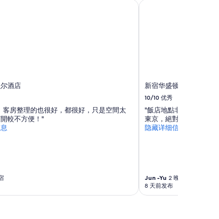
尔酒店
新宿华盛顿主酒店
贝尔酒店
新宿华盛顿主酒店
10/10
优秀
，客房整理的也很好，都很好，只是空間太
"飯店地點非常的方便！
開較不方便！"
東京，絕對會入住！機場
信息
隐藏详细信息
宿
Jun -Yu
2 晚住宿
8 天前发布