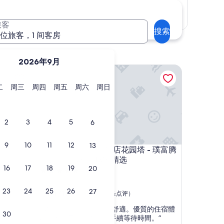
显示地图
旅客
搜索
 位旅客，1 间客房
2026年9月
东京皇家王子大饭店花园塔 - 璞富腾酒店及度假村，L
星
星
星
星
星
星
二
周三
周四
周五
周六
周日
期
期
期
期
期
期
二
三
四
五
六
日
2
3
4
5
6
9
10
11
12
13
东京皇家王子大饭店花园塔 - 璞富腾酒店及度假村，L
4. 东京皇家王子大饭店花园塔 - 璞富腾
酒店及度假村，LVX 精选
16
17
18
19
20
5.0
星
港区
23
24
25
26
27
住
9.4
9.4/10
绝佳
（2,701 条点评）
分，
宿
“
“優質的景觀，房間乾淨舒適。優質的住宿體
总
30
優
驗。唯一需要改進入住手續等待時間。”
分