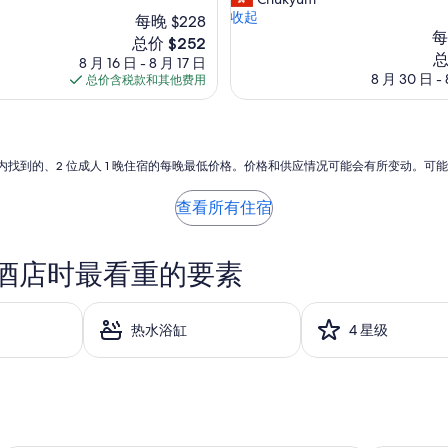
绝
d
收起
每晚 $228
佳，
l
每
（1,529
新
总价 $252
o
条
新
总
价
8 月 16 日 - 8 月 17 日
c
点
价
格
8 月 30 日 - 
总价含税款和其他费用
a
评）
格
$252
t
$2
i
o
n
小时内找到的、2 位成人 1 晚住宿的每晚最低价格。价格和供应情况可能会有所变动。可
,
e
查看所有住宿
a
s
y
 酒店时最看重的要素
a
c
c
e
热水浴缸
4 星级
s
s
t
o
p
u
b