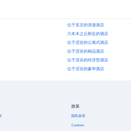
位于东京的浪漫酒店
六本木之丘附近的酒店
位于涩谷的公寓式酒店
位于涩谷的精品酒店
位于涩谷的经济型酒店
位于涩谷的豪华酒店
位于涩谷的设有 SPA 水疗的度假村
涩谷的酒店
麻布十番站附近的酒店
虎之门的酒店
政策
原宿站附近的酒店
南
隐私政策
滨松町的酒店
Cookies
位于新桥的商务酒店