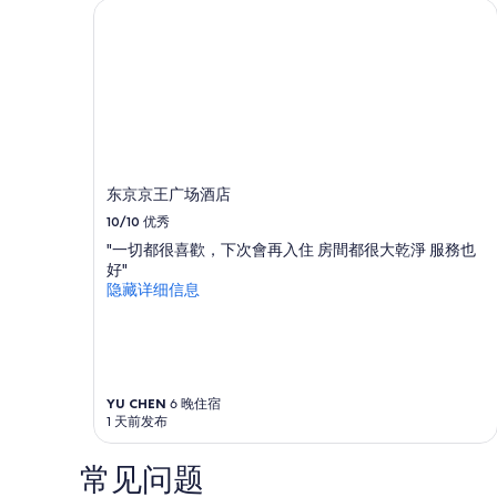
晚
东京京王广场酒店
住
宿
的
每
晚
最
低
价
格。
东京京王广场酒店
价
10/10
优秀
格
和
"一切都很喜歡，下次會再入住 房間都很大乾淨 服務也
供
好"
应
隐藏详细信息
情
况
可
能
会
YU CHEN
6 晚住宿
有
1 天前发布
所
变
动。
常见问题
可