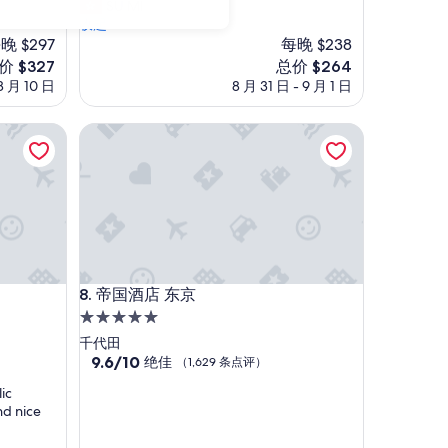
質
SU MI
10，
的
收起
绝
景
晚 $297
每晚 $238
佳，
觀
（2,701
新
价 $327
总价 $264
，
条
价
8 月 10 日
8 月 31 日 - 9 月 1 日
房
点
格
間
评）
27
$264
乾
帝国酒店 东京
淨
舒
適
。
優
質
的
住
帝国酒店 东京
宿
8. 帝国酒店 东京
體
5.0
驗
星
千代田
。
住
9.6
9.6/10
绝佳
（1,629 条点评）
唯
分，
宿
一
ic
总
需
nd nice
分
要
10，
改