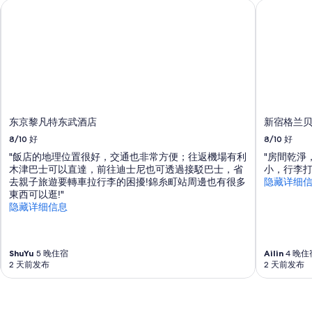
东京黎凡特东武酒店
新宿格兰贝
l
i
c
t
r
a
n
s
p
东京黎凡特东武酒店
新宿格兰
o
r
8/10
好
8/10
好
t
"飯店的地理位置很好，交通也非常方便；往返機場有利
"房間乾淨
a
木津巴士可以直達，前往迪士尼也可透過接駁巴士，省
小，行李打
t
去親子旅遊要轉車拉行李的困擾!錦糸町站周邊也有很多
隐藏详细
i
東西可以逛!"
o
隐藏详细信息
n
,
g
o
ShuYu
5 晚住宿
Ailin
4 晚住
o
2 天前发布
2 天前发布
d
r
e