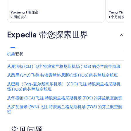
和
o
提
t
供
Yu-jung
1 晚住宿
Tung Ying T
e
幫
2 周前发布
1 个月前发布
l
助
s
！
t
Expedia 带您探索世界
”
a
f
f
t
机票
套餐
o
o
从夏洛特 (CLT) 飞往 特浪索兰格尼斯机场 (TOS) 的芬兰航空航班
k
u
从悉尼 (SYD) 飞往 特浪索兰格尼斯机场 (TOS) 的芬兰航空航班
s
t
从巴黎（Cdg-夏尔戴高乐机场） (CDG) 飞往 特浪索兰格尼斯机
o
场 (TOS) 的芬兰航空航班
t
从华盛顿 (DCA) 飞往 特浪索兰格尼斯机场 (TOS) 的芬兰航空航班
h
e
从罗瓦涅米 (RVN) 飞往 特浪索兰格尼斯机场 (TOS) 的芬兰航空航
r
班
o
o
从阿姆斯特丹 (AMS) 飞往 特浪索兰格尼斯机场 (TOS) 的芬兰航空
m
航班
常见问题
w