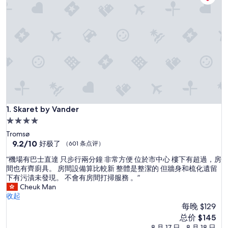
Skaret by Vander
1. Skaret by Vander
4.0
星
Tromsø
住
9.2
9.2/10
好极了
（601 条点评）
分，
宿
“
“機場有巴士直達 只步行兩分鐘 非常方便 位於市中心 樓下有超過，房
总
機
間也有齊廚具。 房間設備算比較新 整體是整潔的 但牆身和梳化遺留
分
場
下有污漬未發現。 不會有房間打掃服務 。”
10，
有
Cheuk Man
好
巴
收起
极
士
每晚 $129
了，
直
（601
新
总价 $145
達
条
价
8 月 17 日 - 8 月 18 日