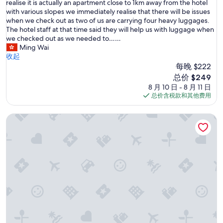
h
realise it is actually an apartment close to 1km away from the hotel
好
齊
a
with various slopes we immediately realise that there will be issues
极
廚
v
when we check out as two of us are carrying four heavy luggages.
了，
具
e
The hotel staff at that time said they will help us with luggage when
（93
。
b
we checked out as we needed to……
条
房
o
Ming Wai
点
間
o
收起
评）
設
k
每晚 $222
備
e
算
新
总价 $249
d
比
价
8 月 10 日 - 8 月 11 日
a
較
格
总价含税款和其他费用
t
新
$249
w
整
First的阿玛莉公寓
o
體
b
是
e
整
d
潔
r
的
o
但
o
牆
m
身
s
和
u
梳
i
化
t
遺