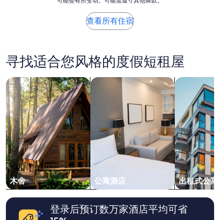
可能会有所变动。可能需遵守其他条款。
于
n
p
就
过
d
d
能
去
c
查看所有住宿
a
到
24
h
t
主
小
a
e
要
时
n
d
步
内
g
寻找适合您风格的度假短租屋
t
行
找
e
o
街
到
t
a
，
的、
搜索木舍
搜索公寓式酒店
搜索出租式
o
t
距
2
w
h
離
位
e
r
巴
成
l
e
士
人
s
e
站
1
d
b
也
晚
u
e
是
住
r
d
5
宿
i
r
分
的
n
o
鐘
每
g
o
路
晚
t
木舍
公寓酒店
出租式公寓
m
程
最
h
s
，
低
e
u
房
价
4
登录后预订数万家酒店平均可省
i
間
格。
d
t