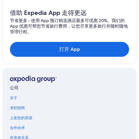
a
从卑尔根 (BGO) 飞往 特浪索兰格尼斯机场 (TOS) 的Scandinavian
r
Airlines航班
t
借助 Expedia App 走得更远
m
从洛杉矶 (LAX) 飞往 特浪索兰格尼斯机场 (TOS) 的Scandinavian
节省更多 - 使用 App 预订精选酒店最多可优惠 20%。我们的
e
Airlines航班
App 优惠可帮您节省旅行费用，让您尽享更多旅行并随时随地
n
管理行程。
从阿姆斯特丹 (AMS) 飞往 特浪索兰格尼斯机场 (TOS) 的
t
Scandinavian Airlines航班
c
l
从奥勒松 (AES) 飞往 特浪索兰格尼斯机场 (TOS) 的Scandinavian
打开 App
o
Airlines航班
s
e
从纽约 (JFK) 飞往 特浪索兰格尼斯机场 (TOS) 的土耳其航空航班
t
从伊佛斯 (EVE) 飞往 特浪索兰格尼斯机场 (TOS) 的维德勒航空航
o
班
1
k
从奥尔堡 (AAL) 飞往特浪索兰格尼斯机场 (TOS) 的航班
公司
m
a
从奥勒松 (AES) 飞往特浪索兰格尼斯机场 (TOS) 的航班
关于
w
从阿姆斯特丹 (AMS) 飞往特浪索兰格尼斯机场 (TOS) 的航班
a
求职招聘
y
从斯德哥尔摩 (ARN) 飞往特浪索兰格尼斯机场 (TOS) 的航班
f
上架您的房源
r
从卑尔根 (BGO) 飞往特浪索兰格尼斯机场 (TOS) 的航班
合作伙伴
o
从伯明翰 (BHX) 飞往特浪索兰格尼斯机场 (TOS) 的航班
m
投资者关系