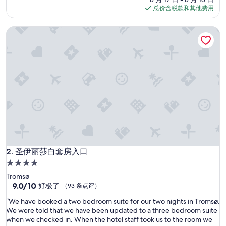
只
点
格
总价含税款和其他费用
步
评）
$145
行
圣伊丽莎白套房入口
兩
分
鐘
非
常
方
便
位
於
市
中
心
樓
下
圣伊丽莎白套房入口
2. 圣伊丽莎白套房入口
有
4.0
超
星
Tromsø
過
住
9.0
9.0/10
，
好极了
（93 条点评）
分，
房
宿
“
“We have booked a two bedroom suite for our two nights in Tromsø.
总
間
W
We were told that we have been updated to a three bedroom suite
分
也
e
when we checked in. When the hotel staff took us to the room we
10，
有