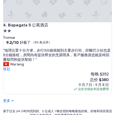
o
W
n
e
e
w
t
e
o
r
c
Bispegata 5 公寓酒店
4. Bispegata 5 公寓酒店
e
l
t
2.0
e
o
星
Tromsø
a
l
住
9.2
9.2/10
n
好极了
（50 条点评）
d
分，
u
宿
t
“
“地理位置十分方便，步行3分鐘就能到主要步行街，距離巴士站也是
总
p
h
地
5分鐘路程，房間內有提供齊全的烹調用具，客戶服務員也能及時回
分
t
a
理
覆疑問和提供幫助！”
10，
h
t
位
Wai Ieng
好
e
w
置
收起
极
a
e
十
每晚 $352
了，
p
h
分
（50
a
新
总价 $380
a
方
条
r
价
9 月 7 日 - 9 月 8 日
v
便
点
t
格
总价含税款和其他费用
e
，
评）
m
$380
b
步
e
e
更多
行
n
e
3
t
n
分
基
基于过去 24 小时内找到的、2 位成人 1 晚住宿的每晚最低价格。价格和供应情况
a
u
鐘