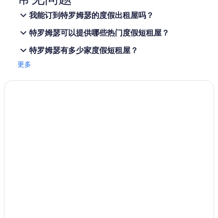
从埃因霍温 (EIN) 飞往 特浪索兰格尼斯机场 (TOS) 的荷兰皇家航
e
我能订到特罗姆瑟的度假出租屋吗？
空航班
r
e
从纽约 (JFK) 飞往 特浪索兰格尼斯机场 (TOS) 的汉莎航空航班
特罗姆瑟可以提供哪些热门度假短租屋？
a
l
从洛杉矶 (LAX) 飞往 特浪索兰格尼斯机场 (TOS) 的汉莎航空航班
特罗姆瑟有多少家度假短租屋？
i
从巴黎（Cdg-夏尔戴高乐机场） (CDG) 飞往 特浪索兰格尼斯机
s
更多
场 (TOS) 的汉莎航空航班
e
i
从布达佩斯 (BUD) 飞往 特浪索兰格尼斯机场 (TOS) 的挪威航空快
t
线航班
i
s
从卑尔根 (BGO) 飞往 特浪索兰格尼斯机场 (TOS) 的挪威航空快线
a
航班
c
从奥斯陆 (OSL) 飞往 特浪索兰格尼斯机场 (TOS) 的挪威航空快线
t
航班
u
a
从伊佛斯 (EVE) 飞往 特浪索兰格尼斯机场 (TOS) 的挪威航空快线
l
航班
l
y
从阿姆斯特丹 (AMS) 飞往 特浪索兰格尼斯机场 (TOS) 的挪威航空
a
快线航班
n
从斯德哥尔摩 (ARN) 飞往 特浪索兰格尼斯机场 (TOS) 的
a
Scandinavian Airlines航班
p