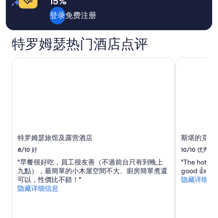
15%
內
价
a
e
有
格
y
w
登录
免费注册
提
和
s
h
供
供
s
e
齊
应
t
特罗姆瑟热门酒店点评
n
全
情
a
w
的
况
y
e
特罗姆瑟旅馆及露营酒店
斯堪的克的Doc
烹
可
.
c
調
能
B
h
用
会
r
e
具
有
e
c
，
所
a
k
客
变
k
e
戶
动。
f
d
服
可
a
i
務
能
s
n
特罗姆瑟旅馆及露营酒店
斯堪的克的Do
員
需
t
.
也
8/10
好
10/10
优秀
遵
i
W
能
守
s
"早餐很好吃，員工很友善（不過前台只有到晚上
"The hotel i
h
及
其
g
九點），最簡單的小木屋空間不大、廚房簡單煮還
good 👍"
e
時
他
o
可以，性價比不錯！"
隐藏详细信
n
回
条
o
隐藏详细信息
t
覆
款。
d
h
疑
.
e
問
”
h