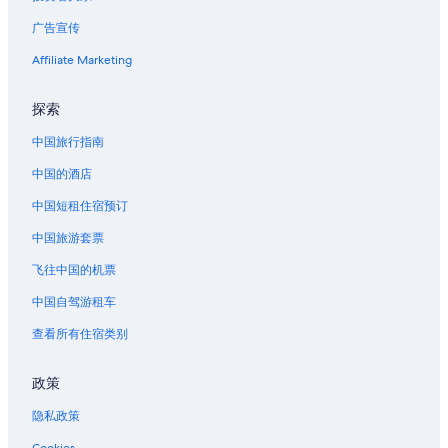
t
从波士顿 (BOS) 飞往特浪索兰格尼斯机场 (TOS) 的航班
h
广告宣传
e
从布鲁塞尔 (BRU) 飞往特浪索兰格尼斯机场 (TOS) 的航班
h
Affiliate Marketing
从巴塔 (BSG) 飞往特浪索兰格尼斯机场 (TOS) 的航班
o
t
从科尔蒂纳丹佩佐 (CDF) 飞往特浪索兰格尼斯机场 (TOS) 的航班
探索
e
l
从巴黎（Cdg-夏尔戴高乐机场） (CDG) 飞往特浪索兰格尼斯机场
中国旅行指南
w
(TOS) 的航班
i
中国的酒店
从康塞普西翁 (CIO) 飞往特浪索兰格尼斯机场 (TOS) 的航班
t
h
中国短租住宿预订
从罗梭 (DCF) 飞往特浪索兰格尼斯机场 (TOS) 的航班
v
a
从Delta Downs (DDN) 飞往特浪索兰格尼斯机场 (TOS) 的航班
中国旅游套票
r
从贾奈特 (DJG) 飞往特浪索兰格尼斯机场 (TOS) 的航班
飞往中国的机票
i
o
从法兰克福 (FRA) 飞往特浪索兰格尼斯机场 (TOS) 的航班
中国自驾游租车
u
s
从汉堡 (HAM) 飞往特浪索兰格尼斯机场 (TOS) 的航班
查看所有住宿类别
s
从豪格孙 (HAU) 飞往特浪索兰格尼斯机场 (TOS) 的航班
l
o
政策
从赫尔辛基 (HEL) 飞往特浪索兰格尼斯机场 (TOS) 的航班
p
e
隐私政策
从香港 (HKG) 飞往特浪索兰格尼斯机场 (TOS) 的航班
s