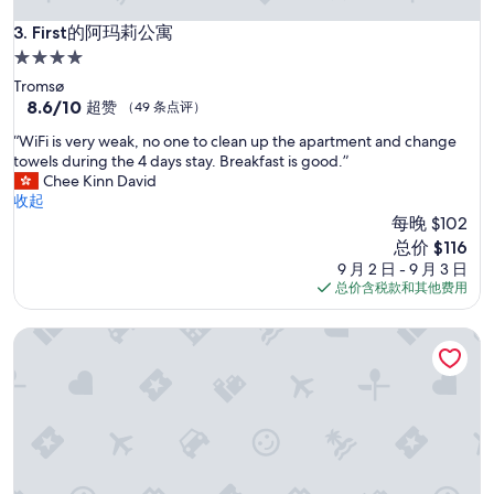
e
留
f
First的阿玛莉公寓
3. First的阿玛莉公寓
下
o
有
4.0
r
污
星
Tromsø
o
漬
住
8.6
8.6/10
u
超赞
（49 条点评）
未
分，
r
宿
發
“
“WiFi is very weak, no one to clean up the apartment and change
总
t
現
W
towels during the 4 days stay. Breakfast is good.”
分
w
。
i
Chee Kinn David
10，
o
不
F
收起
超
n
會
i
每晚 $102
赞，
i
有
i
（49
g
新
总价 $116
房
s
条
h
价
9 月 2 日 - 9 月 3 日
間
v
点
t
格
总价含税款和其他费用
打
e
评）
s
$116
掃
r
i
服
Bispegata 5 公寓酒店
y
n
務
w
T
。
e
r
”
a
o
k
m
,
s
n
ø
o
.