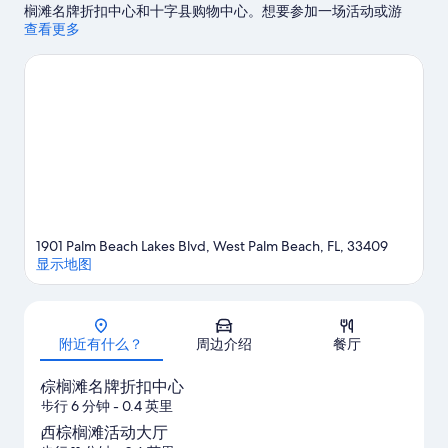
榈滩名牌折扣中心和十字县购物中心。想要参加一场活动或游
戏？来看看棕榈滩仙人掌公园或罗杰·迪恩体育场都有哪些好玩
查看更多
的。抓住机会体验该地区的一些活动，如高尔夫运动。
访问我们
的西棕榈滩旅行指南
1901 Palm Beach Lakes Blvd, West Palm Beach, FL, 33409
显示地图
地图
附近有什么？
周边介绍
餐厅
棕榈滩名牌折扣中心
步行 6 分钟
- 0.4 英里
西棕榈滩活动大厅