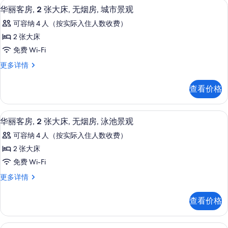
观
客房内保险箱、隔音、熨斗/熨衣板、免费 
显
信
11
特
大
华丽客房, 2 张大床, 无烟房, 城市景观
息
的
示
大
床,
可容纳 4 人（按实际入住人数收费）
床,
所
华
无
无
2 张大床
有
丽
烟
烟
免费 Wi-Fi
房,
照
客
房,
泳
华
更多详情
片
房,
池
丽
泳
景
2
客
池
查看价格
观
房,
张
更
景
2
大
多
张
观
客房内保险箱、隔音、熨斗/熨衣板、免费 
显
信
11
大
床,
华丽客房, 2 张大床, 无烟房, 泳池景观
息
的
示
床,
无
可容纳 4 人（按实际入住人数收费）
无
所
华
烟
烟
2 张大床
有
丽
房,
房,
免费 Wi-Fi
城
照
客
城
市
华
更多详情
片
房,
景
丽
市
观
2
客
景
查看价格
更
房,
张
多
观
2
大
信
张
的
客房内保险箱、隔音、熨斗/熨衣板、免费 