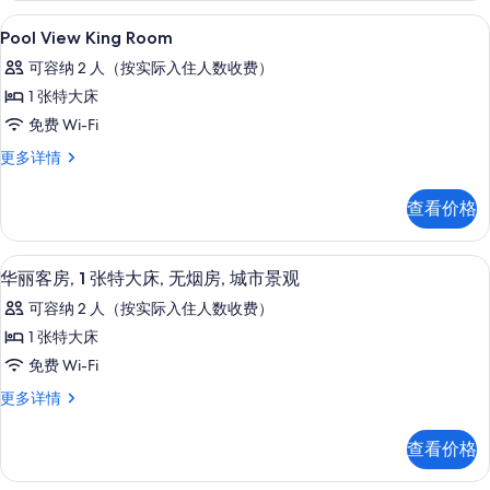
照
信
客房内保险箱、隔音、熨斗/熨衣板、免费 
显
片
20
息
Pool View King Room
示
可容纳 2 人（按实际入住人数收费）
Pool
1 张特大床
View
免费 Wi-Fi
King
Room
Pool
更多详情
View
的
King
查看价格
所
Room
更
有
多
客房内保险箱、隔音、熨斗/熨衣板、免费 
显
照
9
信
华丽客房, 1 张特大床, 无烟房, 城市景观
示
息
片
可容纳 2 人（按实际入住人数收费）
华
1 张特大床
丽
免费 Wi-Fi
客
华
更多详情
房,
丽
1
客
查看价格
房,
张
1