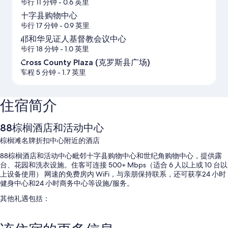
步行 11 分钟
- 0.6 英里
十字县购物中心
步行 17 分钟
- 0.9 英里
耶和华见证人基督教会议中心
步行 18 分钟
- 1.0 英里
Cross County Plaza (克罗斯县广场)
车程 5 分钟
- 1.7 英里
住宿简介
88棕榈酒店和活动中心
棕榈滩名牌折扣中心附近的酒店
88棕榈酒店和活动中心毗邻十字县购物中心和世纪角购物中心，提供露
台、花园和洗衣设施。住客可连接 500+ Mbps（适合 6 人以上或 10 台以
上设备使用） 网速的免费房内 WiFi，与亲朋保持联系，还可获享24 小时
健身中心和24 小时商务中心等设施/服务。
其他礼遇包括：
室外游泳池配备日光浴躺椅和池畔遮阳伞