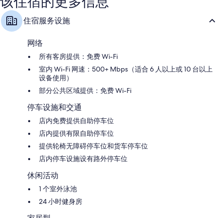
该住宿的更多信息
免费自助停车
接待大厅、舞厅和宴会厅
住宿服务设施
行李储存室、自动售货机和电梯
在住客点评中，员工服务得到了很高的评价。
网络
客房特色
所有客房提供：免费 Wi-Fi
室内 Wi-Fi 网速：500+ Mbps（适合 6 人以上或 10 台以上
所有 161 间客房均具备空调等贴心细节，以及免费 WiFi和保险箱等设施/
设备使用）
服务。 在住客点评中，该住宿场所干净的客房得到了高度评价。
部分公共区域提供：免费 Wi-Fi
其他客房便利设施/服务还包括：
停车设施和交通
浴室配备大花洒淋浴喷头和独立浴缸/淋浴
店内免费提供自助停车位
25-英寸电视，带卫星频道
店内提供有限自助停车位
客房清洁服务和电话
提供轮椅无障碍停车位和货车停车位
店内停车设施设有路外停车位
休闲活动
1 个室外泳池
24 小时健身房