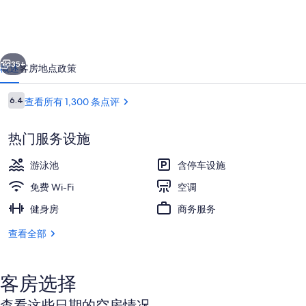
和
活
一个
下一个
动
35+
概述
客房
地点
政策
中
点
心
6.4
查看所有 1,300 条点评
6.4/10
评
的
热门服务设施
照
游泳池
含停车设施
片
免费 Wi-Fi
空调
库
健身房
商务服务
华丽客房, 1 张特大床, 无烟房, 泳池景
查看全部
客房选择
查看这些日期的空房情况