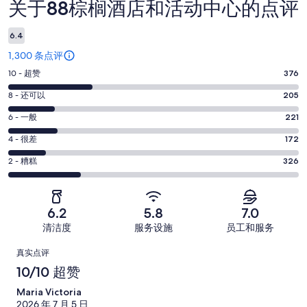
关于88棕榈酒店和活动中心的点评
点
评
6.4
1,300 条点评
10
10 - 超赞
376
分
8
8 - 还可以
205
-
分
超
6
6 - 一般
221
-
分
赞。
还
4
4 - 很差
172
-
376
分
可
一
2
条
2 - 糟糕
326
-
以。
分
般。
好
很
205
-
221
评，
差。
条
糟
条
共
6.2
5.8
7.0
172
好
糕。
好
有
条
清洁度
服务设施
员工和服务
评，
326
评，
1300
好
共
点
条
共
条
真实点评
评，
有
好
有
点
评
10/10 超赞
共
1300
评，
1300
评
有
条
Maria Victoria
共
条
1300
点
2026 年 7 月 5 日