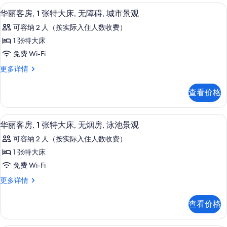
特
张
客房内保险箱、隔音、熨斗/熨衣板、免费 
显
9
特
大
华丽客房, 1 张特大床, 无障碍, 城市景观
示
大
床,
可容纳 2 人（按实际入住人数收费）
床,
华
无
无
1 张特大床
丽
烟
烟
免费 Wi-Fi
房,
客
房,
城
华
更多详情
房,
市
丽
城
景
1
客
市
查看价格
观
房,
张
更
景
1
特
多
张
观
华丽客房, 1 张特大床, 无烟房, 泳池景
显
信
6
特
大
华丽客房, 1 张特大床, 无烟房, 泳池景观
息
的
示
大
床,
可容纳 2 人（按实际入住人数收费）
床,
所
华
无
无
1 张特大床
有
丽
障
障
免费 Wi-Fi
碍,
照
客
碍,
城
华
更多详情
片
房,
市
丽
城
景
1
客
市
查看价格
观
房,
张
更
景
1
特
多
张