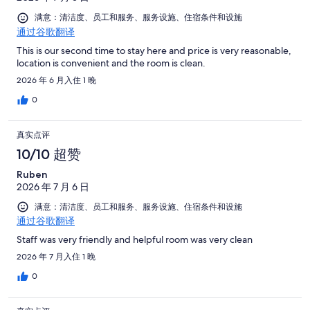
有
点
条
评
1300
满意：清洁度、员工和服务、服务设施、住宿条件和设施
评
点
通过谷歌翻译
条
评
点
This is our second time to stay here and price is very reasonable,
location is convenient and the room is clean.
评
2026 年 6 月入住 1 晚
0
真实点评
10/10 超赞
Ruben
2026 年 7 月 6 日
满意：清洁度、员工和服务、服务设施、住宿条件和设施
通过谷歌翻译
Staff was very friendly and helpful room was very clean
2026 年 7 月入住 1 晚
0