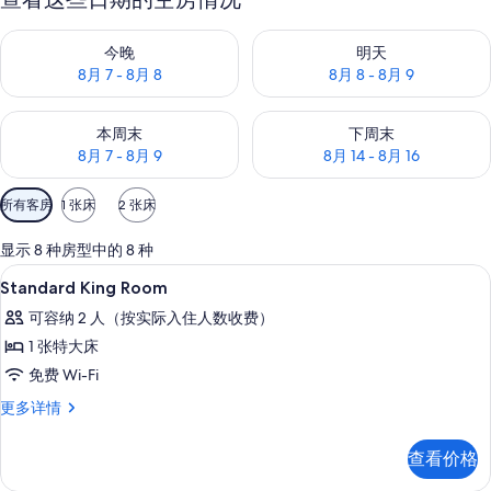
查看今晚的空房情况：8月 7 - 8月 8
查看明天的空房情况：8月 8 - 8
今晚
明天
8月 7 - 8月 8
8月 8 - 8月 9
查看本周末的空房情况：8月 7 - 8月 9
查看下周末的空房情况：8月 14 -
本周末
下周末
8月 7 - 8月 9
8月 14 - 8月 16
可
所有客房
1 张床
2 张床
用
的
显示 8 种房型中的 8 种
客
客房内保险箱、隔音、熨斗/熨衣板、免费 
显
23
Standard King Room
房
示
筛
可容纳 2 人（按实际入住人数收费）
Standard
选
1 张特大床
King
条
免费 Wi-Fi
Room
件
的
Standard
更多详情
King
所
Room
查看价格
有
更
多