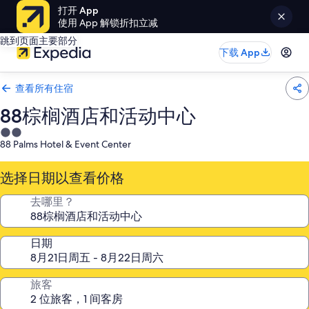
打开 App
使用 App 解锁折扣立减
跳到页面主要部分
下载 App
查看所有住宿
88棕榈酒店和活动中心
2.0
88 Palms Hotel & Event Center
星
住
选择日期以查看价格
宿
去哪里？
日期
旅客