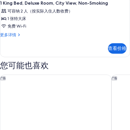
显
息
9
大
床,
1 King Bed, Deluxe Room, City View, Non-Smoking
所
示
床,
无
可容纳 2 人（按实际入住人数收费）
无
有
1
烟
烟
1 张特大床
King
照
房,
房,
免费 Wi-Fi
Bed,
泳
片
泳
池
Deluxe
1
更多详情
景
King
池
Room,
观
Bed,
City
景
查看价格
更
Deluxe
多
View,
观
Room,
信
City
Non-
的
您可能也喜欢
息
View,
Smoking
所
Non-
的
Smoking
西部棕榈海滩希尔顿惠庭套房酒店
西棕榈海
有
广告
广告
更
所
照
多
有
信
片
照
息
片