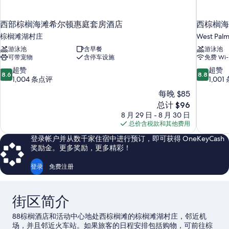
西部棕榈海滩希尔顿惠庭套房酒店
西棕榈海
棕榈滩湖村庄
West Pal
游泳池
含早餐
游泳池
可带宠物
含停车设施
免费 Wi-
8.6
8.8
超赞
超赞
8.6
8.8
分，
分，
1,004 条点评
1,00
总
总
每晚 $85
分
分
新
总计 $96
10，
10，
价
8 月 29 日 - 8 月 30 日
超
超
格
总价含税款和其他费用
赞，
赞，
$96
1,004
1,001
登录帐户并从数千家住宿中进行预订，即可获得 OneKeyCash
条
条
奖励金。更多奖励，更多精彩！
点
点
评
评
登录
免费注册
街区简介
88棕榈酒店和活动中心地处西棕榈滩的棕榈滩湖村庄，邻近机
场，并且邻近火车站。如果旅客的日程安排包括购物，可前往棕