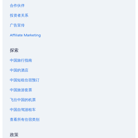
位于佛罗伦萨的酒庄酒店
合作伙伴
佛罗伦萨的酒店
投资者关系
佛罗伦萨的农场
广告宣传
佛罗伦萨的度假村
Affiliate Marketing
库斯贝的公寓
探索
雷神之井附近的酒店
位于罗斯堡的浪漫酒店
中国旅行指南
罗斯堡的酒店
中国的酒店
罗斯堡的度假村
中国短租住宿预订
位于杜内斯城的豪华酒店
中国旅游套票
奥克兰的民宿
飞往中国的机票
奥克兰的酒店
中国自驾游租车
海狮洞穴附近的酒店
查看所有住宿类别
默特尔波因特的农业旅游旅馆
俄勒冈中部海岸的村舍
政策