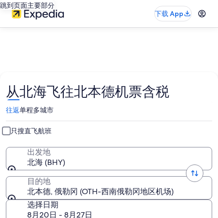
跳到页面主要部分
下载 App
从北海飞往北本德机票含税
往返
单程
多城市
只搜直飞航班
出发地
北海 (BHY)
目的地
北本德, 俄勒冈 (OTH-西南俄勒冈地区机场)
选择日期
8月20日 - 8月27日