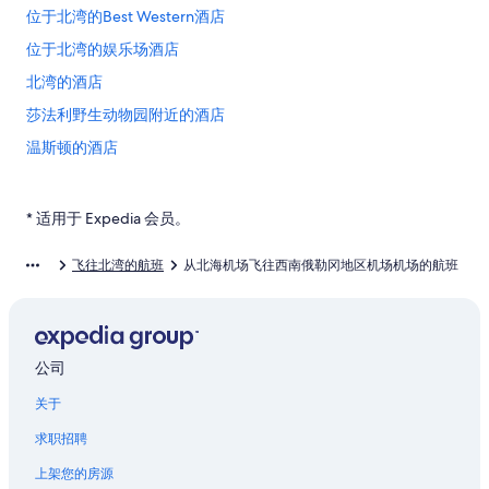
位于北湾的Best Western酒店
位于北湾的娱乐场酒店
北湾的酒店
莎法利野生动物园附近的酒店
温斯顿的酒店
埃尔迈拉的酒店
亚查茨的民宿
* 适用于 Expedia 会员。
亚查茨的村舍
飞往北湾的航班
从北海机场飞往西南俄勒冈地区机场机场的航班
俄勒冈南部海岸的酒店
查尔斯顿的酒店
佛罗伦萨的农业旅游旅馆
公司
佛罗伦萨的家庭旅馆
关于
佛罗伦萨的青年旅舍
求职招聘
位于佛罗伦萨的历史风格酒店
位于佛罗伦萨的浪漫酒店
上架您的房源