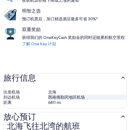
收取机票价格下降或上涨的通知*
明智之选
预订机票后，加订精选酒店最多可省 30%*
双重奖励
获得我们的 OneKeyCash 奖励金的同时还能累积航空里程
了解 One Key 计划
旅行信息
出发机场
北海
到达机场
西南俄勒冈地区机场
距离
6811
mi
放心预订
北海飞往北湾的航班
北海飞往北湾的航班