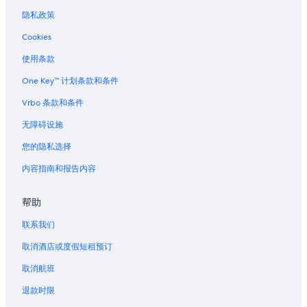
俄勒冈中部海岸的酒店
隐私政策
俄勒冈中部海岸的私人度假屋
Cookies
坎涌维尔的农场
使用条款
One Key™ 计划条款和条件
Vrbo 条款和条件
无障碍设施
您的隐私选择
内容指南和报告内容
帮助
联系我们
取消酒店或度假短租预订
取消航班
退款时限