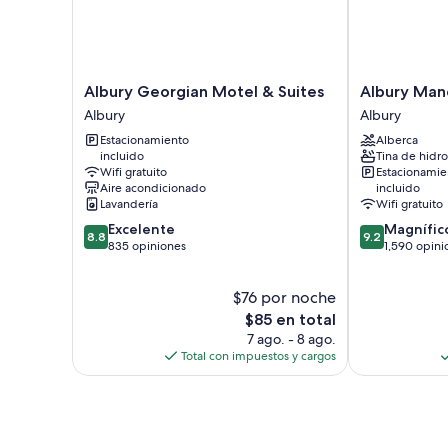
Albury
Albury
Albury Georgian Motel & Suites
Albury Man
Georgian
Manor
Albury
Albury
Motel
House
Estacionamiento
Alberca
&
Albury
incluido
Tina de hidr
Suites
Wifi gratuito
Estacionamie
Albury
Aire acondicionado
incluido
Lavandería
Wifi gratuito
8.8
9.2
Excelente
Magnífic
8.8
9.2
de
de
835 opiniones
1,590 opini
10,
10,
Excelente,
Magnífico,
$76 por noche
835
1,590
opiniones
El
opiniones
$85 en total
precio
7 ago. - 8 ago.
actual
Total con impuestos y cargos
es
de
$85