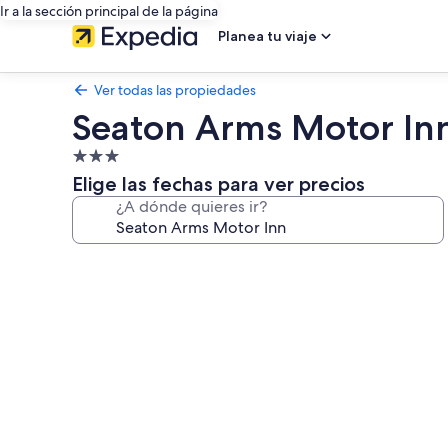
Ir a la sección principal de la página
Planea tu viaje
Ver todas las propiedades
Seaton Arms Motor In
Propiedad
de
Elige las fechas para ver precios
3.0
¿A dónde quieres ir?
estrellas
Galería
de
fotos
de
Seaton
Arms
Motor