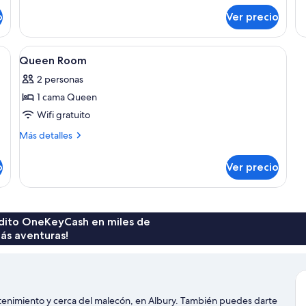
so
sobre
v
o
Ver precio
Ha
Habitación
c
es
familiar,
co
1
a cama, dos mesitas de noche, una lámpara y un reloj.
Abrir
Una habitación de hotel con una cama
2
6
habitación
Queen Room
ca
todas
in
2 personas
las
va
1 cama Queen
fotos
ca
de
Wifi gratuito
Queen
Más
Más detalles
Room
detalles
sobre
o
Ver precio
Queen
Room
rédito OneKeyCash en miles de
ás aventuras!
tenimiento y cerca del malecón, en Albury. También puedes darte