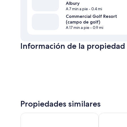
Albury
A 7 min a pie
- 0.4 mi
Commercial Golf Resort
(campo de golf)
A 17 min a pie
- 0.9 mi
Información de la propiedad
Propiedades similares
Albury Georgian Motel & Suites
Albury Manor