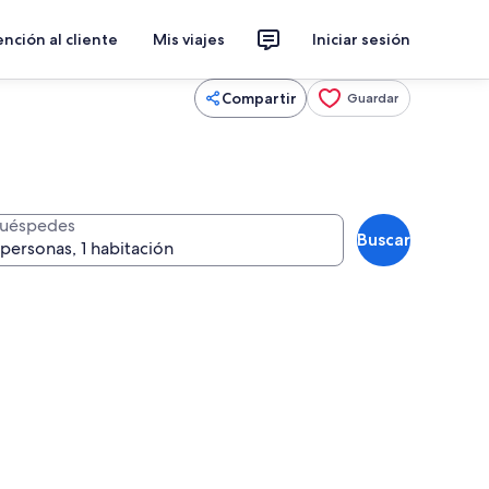
nción al cliente
Mis viajes
Iniciar sesión
Compartir
Guardar
uéspedes
Buscar