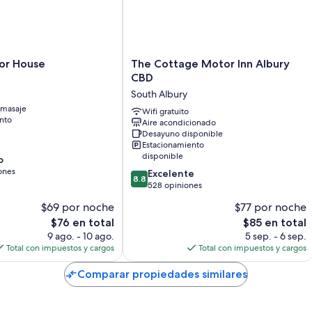
habitaciones.
Otros de los servicios que también encontrarás incluyen:
Reciclaje, focos LED y artículos de limpieza ecológicos
The
or House
The Cottage Motor Inn Albury
Baños con regaderas y amenidades de baño gratuitas
Cottage
CBD
Motor
Televisiones con Netflix, servicios de streaming y canales digital
South Albury
Inn
omasaje
Refrigeradores, microondas y tostadoras
Albury
Wifi gratuito
nto
Aire acondicionado
CBD
Desayuno disponible
South
Estacionamiento
Albury
disponible
o
ones
8.8
Excelente
8.8
de
528 opiniones
10,
$69 por noche
$77 por noche
Excelente,
El
El
$76 en total
$85 en total
528
precio
precio
opiniones
9 ago. - 10 ago.
5 sep. - 6 sep.
actual
actual
Total con impuestos y cargos
Total con impuestos y cargos
es
es
de
de
Comparar propiedades similares
$76
$85