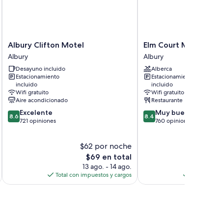
Albury
Elm
Albury Clifton Motel
Elm Court Motel
Clifton
Court
Albury
Albury
Motel
Motel
es
Desayuno incluido
Alberca
Albury
Albury
Estacionamiento
Estacionamiento
incluido
incluido
Wifi gratuito
Wifi gratuito
Aire acondicionado
Restaurante
8.6
8.4
Excelente
Muy bueno
8.6
8.4
de
de
721 opiniones
760 opiniones
10,
10,
Excelente,
Muy
$62 por noche
$
721
bueno,
opiniones
El
760
$69 en total
precio
opiniones
13 ago. - 14 ago.
actual
Total con impuestos y cargos
Total con 
es
de
$69