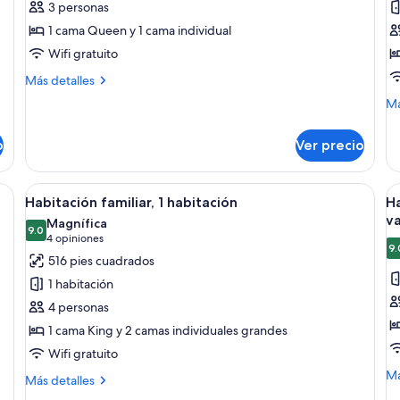
3 personas
Habitación
H
1 cama Queen y 1 cama individual
estándar
e
Wifi gratuito
con
1
2
c
Más
Más detalles
detalles
camas
Q
M
Má
sobre
individuales
s
de
Habitación
so
y
estándar
o
Ver precio
Ha
con
s
es
2
c
1
s camas, un escritorio, una lámpara y un cuadro en la pared.
Abrir
Una habitación de hotel con cama, dos
A
camas
5
ca
Habitación familiar, 1 habitación
Ha
individuales
todas
t
Q
va
Magnífica
las
9.0
si
la
9.0 de 10
(4
4 opiniones
y
9.
fotos
f
opiniones)
516 pies cuadrados
so
de
d
ca
1 habitación
Habitación
H
4 personas
familiar,
e
1 cama King y 2 camas individuales grandes
1
c
Wifi gratuito
habitación
2
M
c
Má
Más
Más detalles
de
detalles
i