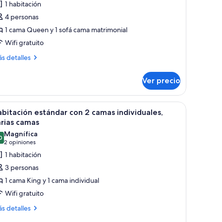
1 habitación
abitación
4 personas
stándar,
1 cama Queen y 1 sofá cama matrimonial
Wifi gratuito
ama
ueen
ás
s detalles
ize
talles
bre
Ver precio
bitación
ofá
tándar,
ama
 mesitas de noche con lámparas, una mesa de madera con cuatro sillas y corti
brir
Habitación estándar con 2 camas individuales, 
1
ma
bitación estándar con 2 camas individuales,
odas
ueen
rias camas
ze
s
Magnífica
0
otos
9.0 de 10
(2
2 opiniones
fá
e
opiniones)
1 habitación
ma
abitación
3 personas
stándar
1 cama King y 1 cama individual
on
Wifi gratuito
ás
amas
s detalles
talles
ndividuales,