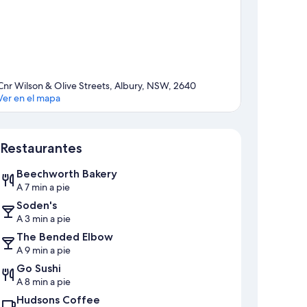
Cnr Wilson & Olive Streets, Albury, NSW, 2640
Ver en el mapa
Sección del mapa
Restaurantes
Beechworth Bakery
A 7 min a pie
Soden's
A 3 min a pie
The Bended Elbow
A 9 min a pie
Go Sushi
A 8 min a pie
Hudsons Coffee