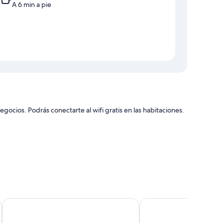
A 6 min a pie
gocios. Podrás conectarte al wifi gratis en las habitaciones.
nción del personal y la ubicación
Albury Clifton Motel
Elm Court Motel
dades que incluyen espacio para trabajar con laptop y aire
pedes valoran de forma positiva la limpieza de las