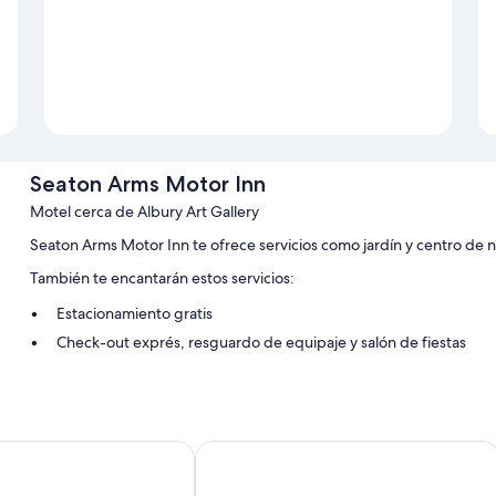
Seaton Arms Motor Inn
Motel cerca de Albury Art Gallery
Seaton Arms Motor Inn te ofrece servicios como jardín y centro de ne
También te encantarán estos servicios:
Estacionamiento gratis
Check-out exprés, resguardo de equipaje y salón de fiestas
Servicio de concierge y no se permite fumar en la propiedad
Los clientes dejan muy buenas opiniones de aspectos como la ate
Características de la habitación
 House
The Cottage Motor Inn Albury CBD
Todas las habitaciones de Seaton Arms Motor Inn cuentan con ameni
acondicionado, además de otros detalles, como wifi gratis. Los hués