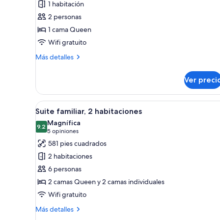
1 habitación
Habitación
2 personas
estándar
1 cama Queen
Wifi gratuito
Más
Más detalles
detalles
sobre
Ver preci
Habitación
estándar
Abrir
Una habitación de hotel con do
5
Suite familiar, 2 habitaciones
todas
Magnífica
las
9.2
9.2 de 10
(5
5 opiniones
fotos
opiniones)
581 pies cuadrados
de
2 habitaciones
Suite
6 personas
familiar,
2 camas Queen y 2 camas individuales
2
Wifi gratuito
habitaciones
Más
Más detalles
detalles