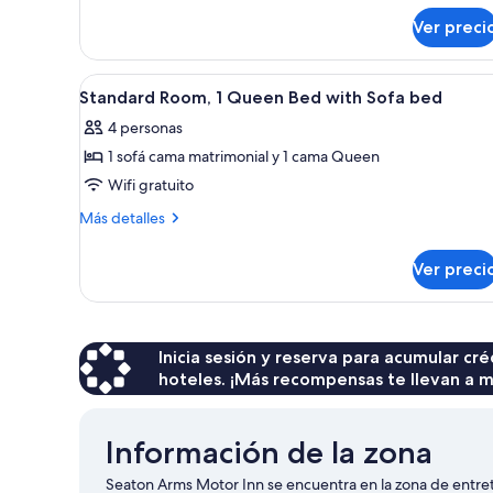
sobre
Ver preci
Suite
familiar,
2
Abrir
Una habitación de hotel con un
7
habitaciones
Standard Room, 1 Queen Bed with Sofa bed
todas
4 personas
las
1 sofá cama matrimonial y 1 cama Queen
fotos
de
Wifi gratuito
Standard
Más
Más detalles
Room,
detalles
sobre
1
Ver preci
Standard
Queen
Room,
Bed
1
with
Queen
Bed
Inicia sesión y reserva para acumular c
Sofa
with
hoteles. ¡Más recompensas te llevan a m
bed
Sofa
bed
Información de la zona
Seaton Arms Motor Inn se encuentra en la zona de entre