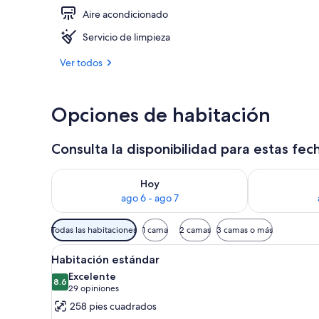
Aire acondicionado
Habitación es
Servicio de limpieza
Ver todos
Opciones de habitación
Consulta la disponibilidad para estas fec
Consulta la disponibilidad para hoy ago 6 - ago 7
Consulta la d
Hoy
ago 6 - ago 7
Filtros
Todas las habitaciones
1 cama
2 camas
3 camas o más
disponibles
Abrir
Una cama bien tendida con sába
para
4
Habitación estándar
todas
las
Excelente
las
8.6
habitaciones
8.6 de 10
(29
29 opiniones
fotos
opiniones)
258 pies cuadrados
de