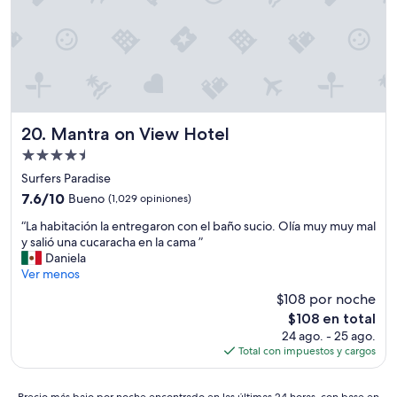
”
r
a
l
i
m
p
i
e
Mantra on View Hotel
20. Mantra on View Hotel
z
a
Propiedad
a
de
Surfers Paradise
l
4.5
7.6
7.6/10
Bueno
(1,029 opiniones)
c
estrellas
de
o
“
“La habitación la entregaron con el baño sucio. Olía muy muy mal
10,
n
L
y salió una cucaracha en la cama ”
Bueno,
t
a
Daniela
(1,029
r
h
Ver menos
opiniones)
a
a
r
$108 por noche
b
i
El
$108 en total
i
o
precio
24 ago. - 25 ago.
t
,
actual
Total con impuestos y cargos
a
s
es
c
i
de
i
m
Precio
$108
Precio más bajo por noche encontrado en las últimas 24 horas, con base en