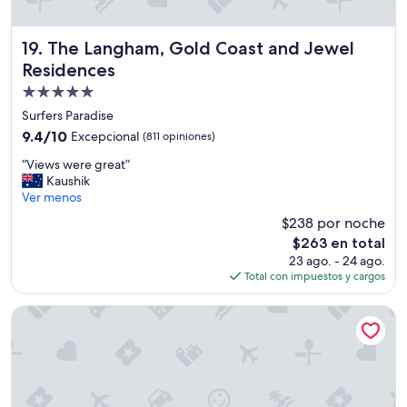
a
m
o
The Langham, Gold Coast and Jewel Residences
19. The Langham, Gold Coast and Jewel
s
Residences
l
o
Propiedad
q
de
Surfers Paradise
u
5.0
9.4
9.4/10
Excepcional
(811 opiniones)
e
estrellas
de
s
“
“Views were great”
10,
e
V
Kaushik
Excepcional,
h
i
Ver menos
(811
a
e
opiniones)
b
$238 por noche
w
í
El
$263 en total
s
a
precio
23 ago. - 24 ago.
w
p
actual
Total con impuestos y cargos
e
e
es
r
d
de
e
Mantra on View Hotel
i
$263
g
d
r
o
e
,
a
y
t
e