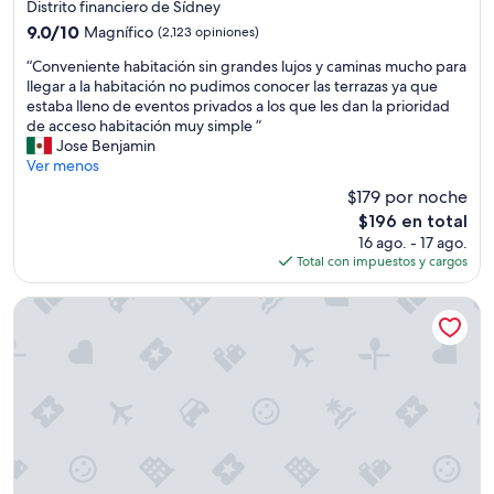
de
a
s
d
Distrito financiero de Sídney
i
5.0
e
s
9.0
9.0/10
Magnífico
(2,123 opiniones)
n
r
o
estrellas
de
n
“
v
k
“Conveniente habitación sin grandes lujos y caminas mucho para
10,
e
C
i
i
llegar a la habitación no pudimos conocer las terrazas ya que
Magnífico,
x
o
c
n
estaba lleno de eventos privados a los que les dan la prioridad
(2,123
t
n
i
d
de acceso habitación muy simple ”
opiniones)
t
v
o
.
Jose Benjamin
i
e
,
W
Ver menos
m
n
c
o
$179 por noche
e
i
u
u
El
$196 en total
w
e
a
l
precio
e
16 ago. - 17 ago.
n
r
d
actual
a
Total con impuestos y cargos
t
t
h
es
r
e
o
i
de
e
h
a
g
Four Seasons Hotel Sydney
$196
i
a
m
h
n
b
p
l
t
i
l
y
h
t
i
r
e
a
o
e
a
c
”
c
r
i
o
e
ó
m
a
n
m