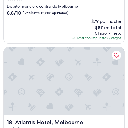
a
e
de
,
a
Distrito financiero central de Melbourne
3.5
u
b
8.8
8.8/10
Excelente
(2,282 opiniones)
n
a
estrellas
de
$79 por noche
G
s
10,
e
i
El
$87 en total
Excelente,
r
c
precio
(2,282
31 ago. - 1 sep.
e
r
actual
opiniones)
Total con impuestos y cargos
n
o
es
t
o
de
Atlantis Hotel, Melbourne
e
m
$87
d
”
i
j
o
q
u
e
h
a
b
í
a
m
Atlantis Hotel, Melbourne
18. Atlantis Hotel, Melbourne
o