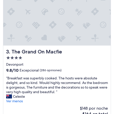
t
E
i
l
o
p
n
e
.
r
A
s
p
o
a
n
r
a
t
l
m
m
The Grand On Macfie
3. The Grand On Macfie
e
u
Propiedad
n
y
de
t
a
Devonport
w
t
4.0
9.8
9.8/10
Excepcional
(286 opiniones)
a
e
estrellas
de
s
n
“
“Breakfast was superbly cooked. The hosts were absolute
10,
c
t
B
delight, and so kind. Would highly recommend. As the bedroom
Excepcional,
l
o
r
is gorgeous, The furniture and the decorations so to speak were
(286
e
y
e
very high quality and beautiful. ”
opiniones)
a
a
a
Celeste
n
m
k
Ver menos
a
a
f
$148 por noche
n
b
a
El
d
l
$164 en total