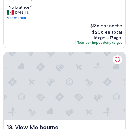
estrellas
de
“
“No lo utilice ”
10,
N
DANIEL
Excepcional,
o
Ver menos
(2,077
l
opiniones)
$186 por noche
o
El
$206 en total
u
precio
16 ago. - 17 ago.
t
actual
Total con impuestos y cargos
i
es
l
de
i
View Melbourne
$206
c
e
”
View Melbourne
13. View Melbourne