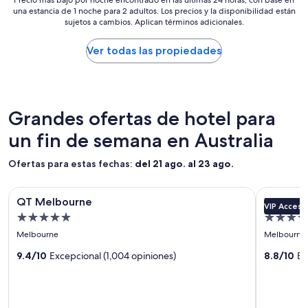
ó
p
una estancia de 1 noche para 2 adultos. Los precios y la disponibilidad están
más
n
l
sujetos a cambios. Aplican términos adicionales.
bajo
l
e
por
a
m
noche
Ver todas las propiedades
e
e
encontrado
n
n
en
t
t
las
r
e
últimas
e
n
24
Grandes ofertas de hotel para
g
o
horas,
a
s
un fin de semana en Australia
con
r
p
base
o
i
en
Ofertas para estas fechas:
n
del 21 ago. al 23 ago.
d
una
c
i
estancia
o
Galería
QT Melbourne
Galería
The Hotel
ó
de
n
QT Melbourne
The Hot
d
VIP Access
de
de
1
e
Propiedad
Propied
i
noche
imágenes
imágene
l
s
5.0
5.0
para
Melbourne
Melbourne
b
de
de
c
estrellas
estrellas
2
a
QT
u
9.4/10
Excepcional (1,004 opiniones)
The
8.8/10
Ex
adultos.
ñ
l
Melbourne
Hotel
Los
o
p
precios
s
Windsor
a
y
u
y