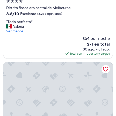
Propiedad
s
p
de
Distrito financiero central de Melbourne
u
4.0
8.8
8.8/10
Excelente
(3,235 opiniones)
e
estrellas
de
s
“
“Todo perfecto!”
10,
t
T
Valeria
Excelente,
o
o
Ver menos
(3,235
n
d
opiniones)
$64 por noche
o
o
m
El
$71 en total
p
o
precio
30 ago. - 31 ago.
e
l
actual
Total con impuestos y cargos
r
e
es
f
s
de
e
The Langham, Gold Coast and Jewel Residences
t
$71
c
a
t
r
o
,
!
l
”
e
m
o
s
t
r