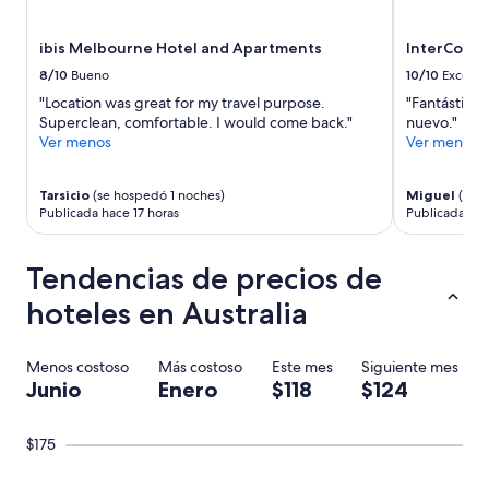
a
n
c
o
u
ibis Melbourne Hotel and Apartments
InterConti
l
c
o
8/10
Bueno
10/10
Excelen
a
s
"Location was great for my travel purpose.
"Fantástico 
r
a
Superclean, comfortable. I would come back."
nuevo."
a
b
Ver menos
Ver menos
c
í
h
a
a
n
Tarsicio
(se hospedó 1 noches)
Miguel
(se h
e
.
Publicada hace 17 horas
Publicada ha
n
P
l
e
a
Tendencias de precios de
r
c
o
a
hoteles en Australia
p
m
e
a
d
”
Menos costoso
Más costoso
Este mes
Siguiente mes
i
Junio
Enero
$118
$124
m
o
s
$175
a
m
e