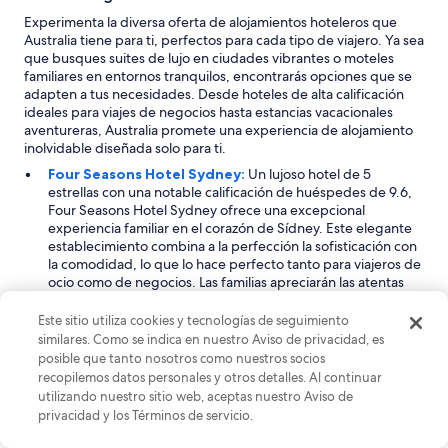
l
c
Experimenta la diversa oferta de alojamientos hoteleros que
u
Australia tiene para ti, perfectos para cada tipo de viajero. Ya sea
a
que busques suites de lujo en ciudades vibrantes o moteles
r
familiares en entornos tranquilos, encontrarás opciones que se
t
adapten a tus necesidades. Desde hoteles de alta calificación
o
ideales para viajes de negocios hasta estancias vacacionales
y
aventureras, Australia promete una experiencia de alojamiento
n
inolvidable diseñada solo para ti.
a
Four Seasons Hotel Sydney:
Un lujoso hotel de 5
d
estrellas con una notable calificación de huéspedes de 9.6,
a
Four Seasons Hotel Sydney ofrece una excepcional
.
experiencia familiar en el corazón de Sídney. Este elegante
N
establecimiento combina a la perfección la sofisticación con
o
la comodidad, lo que lo hace perfecto tanto para viajeros de
e
ocio como de negocios. Las familias apreciarán las atentas
s
comodidades para niños, que incluyen opciones de
t
desayuno dedicadas, cunas gratuitas y servicios de niñera.
Este sitio utiliza cookies y tecnologías de seguimiento
a
Con impresionantes vistas del puerto de Sídney y
similares. Como se indica en nuestro Aviso de privacidad, es
b
proximidad a atracciones icónicas, este hotel promete una
posible que tanto nosotros como nuestros socios
a
estancia memorable donde los huéspedes pueden relajarse
recopilemos datos personales y otros detalles. Al continuar
h
con estilo.
utilizando nuestro sitio web, aceptas nuestro Aviso de
e
Hyatt Regency Sydney:
Con una calificación de
privacidad y los Términos de servicio.
c
huéspedes de 8.8, Hyatt Regency Sydney es un hotel de 5
h
estrellas de primera categoría situado en el vibrante distrito