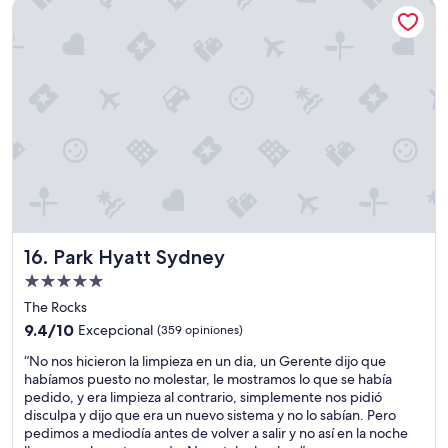
r
Park Hyatt Sydney
y
$174
o
d
o
i
m
r
w
t
i
y
t
!
h
”
a
v
i
e
w
,
v
Park Hyatt Sydney
16. Park Hyatt Sydney
e
Propiedad
r
de
y
The Rocks
5.0
e
9.4
9.4/10
Excepcional
(359 opiniones)
x
estrellas
de
“
p
“No nos hicieron la limpieza en un dia, un Gerente dijo que
10,
N
e
habíamos puesto no molestar, le mostramos lo que se había
Excepcional,
o
n
pedido, y era limpieza al contrario, simplemente nos pidió
(359
n
s
disculpa y dijo que era un nuevo sistema y no lo sabían. Pero
opiniones)
o
i
pedimos a mediodía antes de volver a salir y no así en la noche