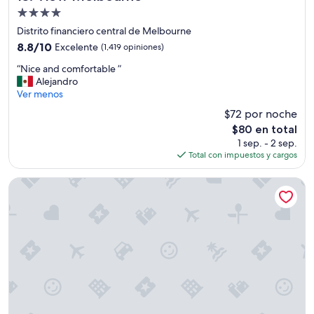
Propiedad
de
Distrito financiero central de Melbourne
4.0
8.8
8.8/10
Excelente
(1,419 opiniones)
estrellas
de
“
“Nice and comfortable ”
10,
N
Alejandro
Excelente,
i
Ver menos
(1,419
c
opiniones)
$72 por noche
e
El
$80 en total
a
precio
1 sep. - 2 sep.
n
actual
Total con impuestos y cargos
d
es
c
de
o
Novotel Surfers Paradise
$80
m
f
o
r
t
a
b
l
e
”