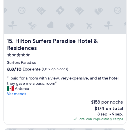
e
l
l
l
o
c
a
t
Hilton Surfers Paradise Hotel & Residences
15. Hilton Surfers Paradise Hotel &
e
Residences
d
Propiedad
b
u
de
Surfers Paradise
t
5.0
8.8
8.8/10
Excelente
(1,012 opiniones)
t
estrellas
de
h
“
“I paid for a room with a view, very expensive, and at the hotel
10,
e
I
they gave me a basic room”
Excelente,
r
p
Antonio
(1,012
o
a
Ver menos
opiniones)
o
i
$158 por noche
m
d
i
El
$174 en total
f
s
precio
8 sep. - 9 sep.
o
v
actual
Total con impuestos y cargos
r
e
es
a
r
de