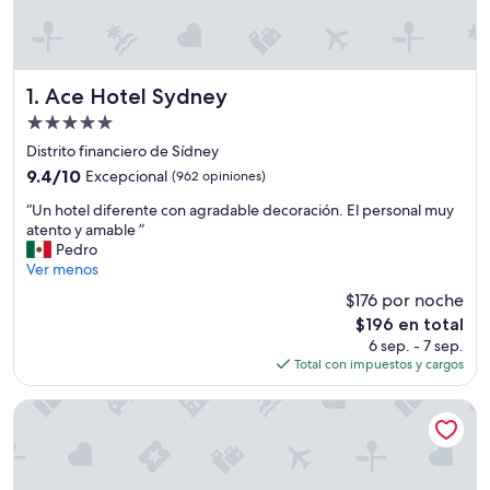
Ace Hotel Sydney
1. Ace Hotel Sydney
Propiedad
de
Distrito financiero de Sídney
5.0
9.4
9.4/10
Excepcional
(962 opiniones)
estrellas
de
“
“Un hotel diferente con agradable decoración. El personal muy
10,
U
atento y amable ”
Excepcional,
n
Pedro
(962
h
Ver menos
opiniones)
o
$176 por noche
t
El
$196 en total
e
precio
6 sep. - 7 sep.
l
actual
Total con impuestos y cargos
d
es
i
de
f
Aquarius Resort
$196
e
r
e
n