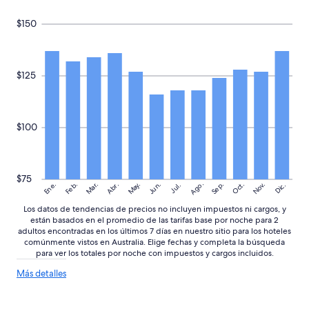
d
$150
i
o
d
í
a
$125
a
n
t
e
$100
s
d
e
v
$75
Ago.
May.
Nov.
Ene.
Feb.
Mar.
Jun.
Sep.
Oct.
o
Abr.
Dic.
Jul.
l
Los datos de tendencias de precios no incluyen impuestos ni cargos, y
v
están basados en el promedio de las tarifas base por noche para 2
e
adultos encontradas en los últimos 7 días en nuestro sitio para los hoteles
r
comúnmente vistos en Australia. Elige fechas y completa la búsqueda
a
para ver los totales por noche con impuestos y cargos incluidos.
s
a
Más
Más detalles
detalles
l
sobre
i
las