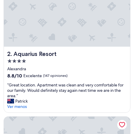
t
e
c
o
n
a
g
r
a
d
Aquarius Resort
2. Aquarius Resort
a
Propiedad
b
de
l
Alexandra
4.0
e
8.8
8.8/10
Excelente
(147 opiniones)
d
estrellas
de
“
e
“Great location. Apartment was clean and very comfortable for
10,
G
c
our family. Would definitely stay again next time we are in the
Excelente,
r
o
area.”
(147
e
r
Patrick
opiniones)
a
a
Ver menos
t
c
l
i
The Grand On Macfie
o
ó
c
n
a
.