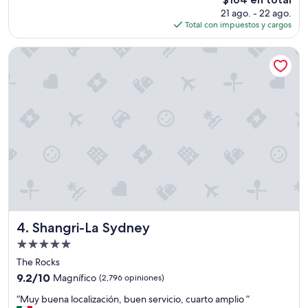
s
precio
v
e
21 ago. - 22 ago.
t
actual
e
”
Total con impuestos y cargos
w
es
r
a
de
y
s
Shangri-La Sydney
$164
c
s
o
u
m
p
f
e
o
r
r
b
t
l
a
y
b
c
l
o
e
o
f
k
o
e
r
d
Shangri-La Sydney
4. Shangri-La Sydney
o
.
Propiedad
u
T
de
r
h
The Rocks
f
5.0
e
9.2
9.2/10
Magnífico
(2,796 opiniones)
a
h
estrellas
de
m
“
o
“Muy buena localización, buen servicio, cuarto amplio ”
10,