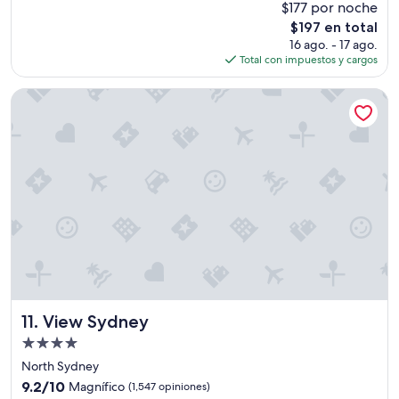
$177 por noche
10,
a
El
$197 en total
Excepcional,
p
precio
(2,757
16 ago. - 17 ago.
r
actual
opiniones)
Total con impuestos y cargos
i
es
o
de
View Sydney
r
$197
i
d
a
d
d
e
a
c
c
e
s
o
h
View Sydney
11. View Sydney
a
b
Propiedad
i
de
North Sydney
t
4.0
a
9.2
9.2/10
Magnífico
(1,547 opiniones)