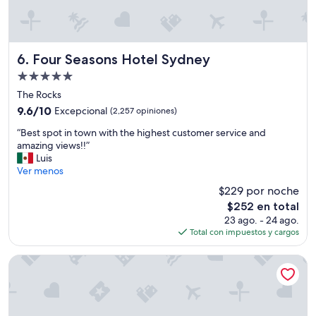
.
s
e
”
i
n
n
d
g
.
r
Four Seasons Hotel Sydney
A
6. Four Seasons Hotel Sydney
a
s
Propiedad
n
t
de
d
The Rocks
h
5.0
e
e
9.6
9.6/10
Excepcional
(2,257 opiniones)
s
b
estrellas
de
“
l
“Best spot in town with the highest customer service and
e
10,
B
u
amazing views!!”
d
Excepcional,
e
j
Luis
r
(2,257
s
o
Ver menos
o
opiniones)
t
s
o
$229 por noche
s
y
m
El
$252 en total
p
c
i
precio
23 ago. - 24 ago.
o
a
s
actual
Total con impuestos y cargos
t
m
g
es
i
i
o
de
n
n
r
YEHS Hotel Sydney Harbour Suites
$252
t
a
g
o
s
e
w
m
o
n
u
u