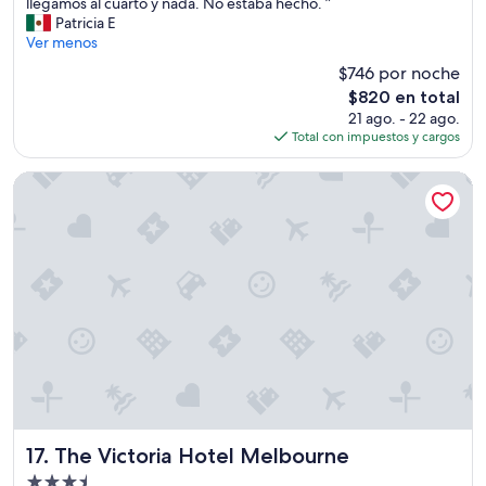
s
v
llegamos al cuarto y nada. No estaba hecho. ”
h
e
Patricia E
i
,
Ver menos
c
a
$746 por noche
i
n
El
$820 en total
e
d
precio
21 ago. - 22 ago.
r
a
actual
Total con impuestos y cargos
o
t
es
n
t
de
l
h
The Victoria Hotel Melbourne
$820
a
e
l
h
i
o
m
t
p
e
i
l
e
t
z
h
a
e
e
y
n
g
u
a
n
v
d
e
The Victoria Hotel Melbourne
17. The Victoria Hotel Melbourne
i
m
Propiedad