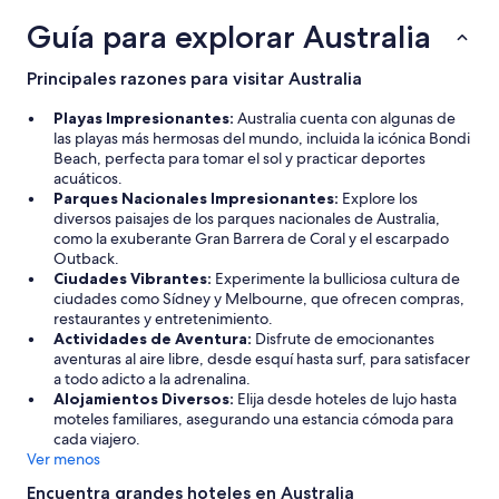
r
tendencias
y
Guía para explorar Australia
de
n
precios
o
Principales razones para visitar Australia
a
s
Playas Impresionantes:
Australia cuenta con algunas de
í
las playas más hermosas del mundo, incluida la icónica Bondi
e
Beach, perfecta para tomar el sol y practicar deportes
n
acuáticos.
l
Parques Nacionales Impresionantes:
Explore los
a
diversos paisajes de los parques nacionales de Australia,
n
como la exuberante Gran Barrera de Coral y el escarpado
o
Outback.
c
Ciudades Vibrantes:
Experimente la bulliciosa cultura de
h
ciudades como Sídney y Melbourne, que ofrecen compras,
e
restaurantes y entretenimiento.
l
Actividades de Aventura:
Disfrute de emocionantes
l
aventuras al aire libre, desde esquí hasta surf, para satisfacer
e
a todo adicto a la adrenalina.
g
Alojamientos Diversos:
Elija desde hoteles de lujo hasta
a
moteles familiares, asegurando una estancia cómoda para
m
cada viajero.
o
Ver menos
s
a
Encuentra grandes hoteles en Australia