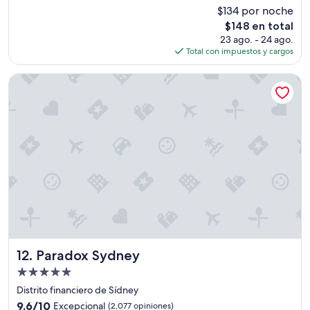
estrellas
c
de
$134 por noche
i
10,
El
ó
$148 en total
Magnífico,
precio
n
(1,547
23 ago. - 24 ago.
actual
m
opiniones)
Total con impuestos y cargos
es
u
de
y
Paradox Sydney
$148
s
i
m
p
l
e
”
Paradox Sydney
12. Paradox Sydney
Propiedad
de
Distrito financiero de Sídney
5.0
9.6
9.6/10
Excepcional
(2,077 opiniones)