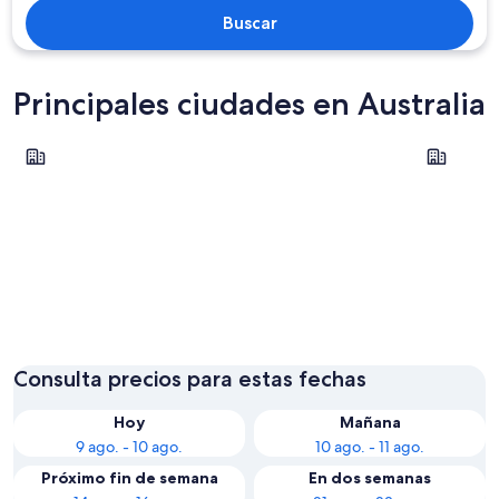
Buscar
Principales ciudades en Australia
Gold Coast
Perth
Gold Coast
Perth
Consulta precios para estas fechas
Hoy
Mañana
9 ago. - 10 ago.
10 ago. - 11 ago.
Próximo fin de semana
En dos semanas