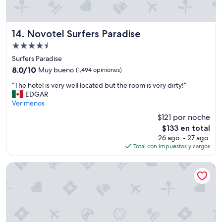
Novotel Surfers Paradise
14. Novotel Surfers Paradise
Propiedad
de
Surfers Paradise
4.5
8.0
8.0/10
Muy bueno
(1,494 opiniones)
estrellas
de
“
“The hotel is very well located but the room is very dirty!”
10,
T
EDGAR
Muy
h
Ver menos
bueno,
e
(1,494
$121 por noche
h
opiniones)
El
$133 en total
o
precio
26 ago. - 27 ago.
t
actual
Total con impuestos y cargos
e
es
l
de
i
Hilton Surfers Paradise Hotel & Residences
$133
s
v
e
r
y
w