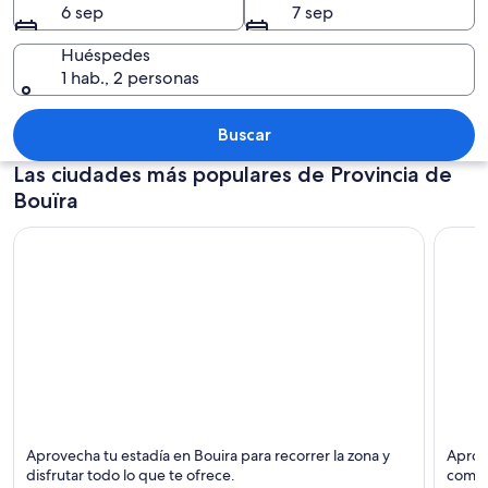
6 sep
7 sep
Huéspedes
1 hab., 2 personas
Un paisaje montañoso con terreno roc
Buscar
Las ciudades más populares de Provincia de
Bouïra
Bouira
Sahari
Aprovecha tu estadía en Bouira para recorrer la zona y
Aprov
disfrutar todo lo que te ofrece.
como 