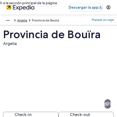
Ir a la sección principal de la página
Descargar la app
Planear un viaje
Argelia
Provincia de Bouïra
Provincia de Bouïra
Argelia
Fotos
de
Provincia
1
de
Bouïra
Check-in
Check-out