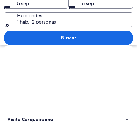
5 sep
6 sep
Huéspedes
1 hab., 2 personas
Un atardecer sobre un paisaje costero
Buscar
Explorar mapa
Visita Carqueiranne