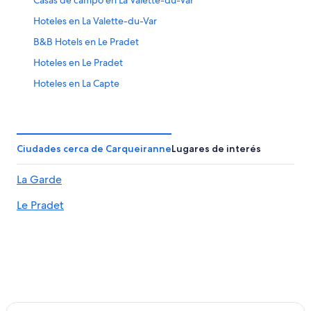
Casas de campo en La Valette-du-Var
Hoteles en La Valette-du-Var
B&B Hotels en Le Pradet
Hoteles en Le Pradet
Hoteles en La Capte
Apartamentos en Solliès-Pont
Hoteles con spa en Hyères
Hoteles en Hyères
Ciudades cerca de Carqueiranne
Lugares de interés
Hoteles 5 estrellas en Toulon - Hyères
La Garde
Campings en Toulon - Hyères
Le Pradet
Hilton Hotels en Toulon - Hyères
Hoteles con casino en Toulon - Hyères
Hoteles con spa en Toulon - Hyères
Hoteles de ski en Toulon - Hyères
Hoteles en la playa en Toulon - Hyères