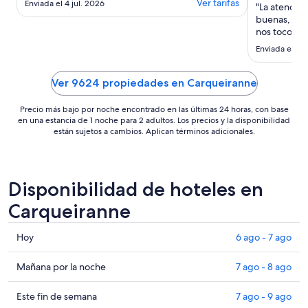
Ver tarifas
Enviada el 4 jul. 2026
"La atención
Vraiment une belle semaine, temps
buenas, el 
splendide avec toujours une petite
nos toco era
brise agréable, nous avons vécu
todo funcio
dehors 8 jours! L'hote très réactif à
Enviada el 20 
cómoda para 
nos petites demandes de ..."
alrededores
Ver 9624 propiedades en Carqueiranne
Precio más bajo por noche encontrado en las últimas 24 horas, con base
en una estancia de 1 noche para 2 adultos. Los precios y la disponibilidad
están sujetos a cambios. Aplican términos adicionales.
Disponibilidad de hoteles en
Carqueiranne
Consultar
Hoy
6 ago - 7 ago
precios
en
Consultar
Mañana por la noche
7 ago - 8 ago
Carqueiranne
precios
para
en
Consultar
Este fin de semana
7 ago - 9 ago