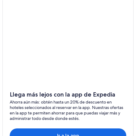
Hoteles boutique en Toulon - Hyères
Hoteles con gimnasio en Toulon - Hyères
Hoteles con vista al mar en Toulon - Hyères
Hoteles en Toulon - Hyères
Apartamentos en Estación de tren de La Crau
Llega más lejos con la app de Expedia
Ahorra aún más: obtén hasta un 20% de descuento en
hoteles seleccionados al reservar en la app. Nuestras ofertas
en la app te permiten ahorrar para que puedas viajar más y
administrar todo desde donde estés.
Ir a la app