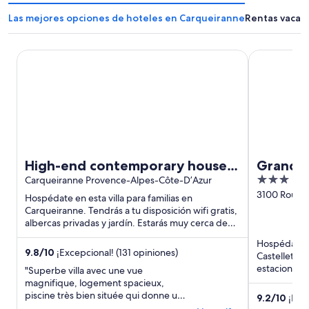
Las mejores opciones de hoteles en Carqueiranne
Rentas vacac
High-end contemporary house, exceptional view, air con, 
Grand Prix 
High-end contemporary house,
Grand P
3
exceptional view, air con,
Carqueiranne Provence-Alpes-Côte-D’Azur
out
3100 Route 
heated pool and jacuzzi
Hospédate en esta villa para familias en
Camp Le Cas
of
Carqueiranne. Tendrás a tu disposición wifi gratis,
albercas privadas y jardín. Estarás muy cerca de
5
atracciones como ...
Hospédate e
9.8
/
10
¡Excepcional! (131 opiniones)
Castellet. Te
estacionamien
"Superbe villa avec une vue
Estarás muy 
magnifique, logement spacieux,
piscine très bien située qui donne un
9.2
/
10
¡Magn
panorama top, et quartier très calme!