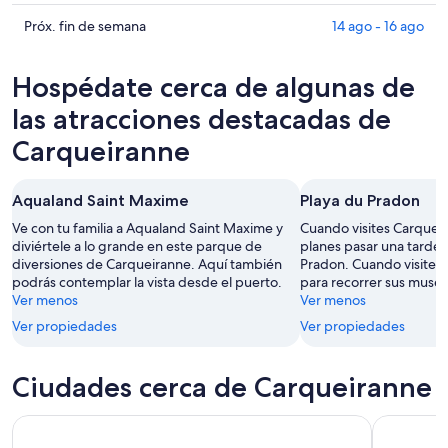
hoy,
Carqueiranne
precios
6
para
en
Consultar
Próx. fin de semana
14 ago - 16 ago
ago
mañana
Carqueiranne
precios
-
por
para
en
Hospédate cerca de algunas de
7
la
este
Carqueiranne
ago
noche,
fin
para
las atracciones destacadas de
7
de
el
Carqueiranne
ago
semana,
próximo
-
7
fin
8
ago
de
Aqualand Saint Maxime
Playa du Pradon
ago
-
semana,
Ve con tu familia a Aqualand Saint Maxime y
Cuando visites Carqueir
9
14
diviértele a lo grande en este parque de
planes pasar una tarde 
ago
ago
diversiones de Carqueiranne. Aquí también
Pradon. Cuando visites 
-
podrás contemplar la vista desde el puerto.
para recorrer sus museo
16
Ver menos
Ver menos
ago
Ver propiedades
Ver propiedades
Ciudades cerca de Carqueiranne