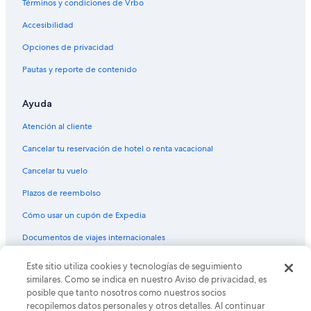
Términos y condiciones de Vrbo
Accesibilidad
Opciones de privacidad
Pautas y reporte de contenido
Ayuda
Atención al cliente
Cancelar tu reservación de hotel o renta vacacional
Cancelar tu vuelo
Plazos de reembolso
Cómo usar un cupón de Expedia
Documentos de viajes internacionales
Este sitio utiliza cookies y tecnologías de seguimiento
© 2026 Expedia, Inc., una empresa de Expedia Group. Todos los
derechos reservados. Expedia y el logo de Expedia son marcas
similares. Como se indica en nuestro Aviso de privacidad, es
registradas o marcas comerciales de Expedia, Inc. CST# 2029030-50.
posible que tanto nosotros como nuestros socios
recopilemos datos personales y otros detalles. Al continuar