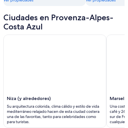
Ciudades en Provenza-Alpes-
Costa Azul
Niza (y alrededores)
Marsella
Su arquitectura colorida, clima cálido y estilo de vida
Una costa 
mediterráneo relajado hacen de esta ciudad costera
café y 26 
una de las favoritas, tanto para celebridades como
sur de Fra
para turistas.
cualquier 