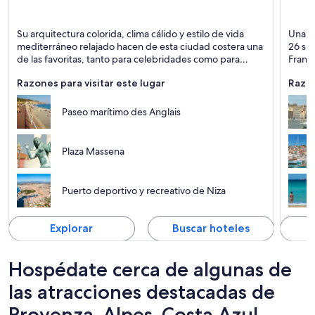
Niza
Marsel
Su arquitectura colorida, clima cálido y estilo de vida
Una co
Comidas, Playas y Compras
Puerto
mediterráneo relajado hacen de esta ciudad costera una
26 sig
de las favoritas, tanto para celebridades como para
Franci
turistas.
época
Razones para visitar este lugar
Razon
Paseo marítimo des Anglais
Plaza Massena
Puerto deportivo y recreativo de Niza
Explorar
Buscar hoteles
Hospédate cerca de algunas de
las atracciones destacadas de
Provenza-Alpes-Costa Azul