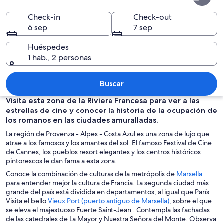
Alpes-
Costa
Check-in
Check-out
6 sep
7 sep
Azul
Huéspedes
1 hab., 2 personas
Un edificio de piedra con una ventana,
Buscar
Visita esta zona de la Riviera Francesa para ver a las
estrellas de cine y conocer la historia de la ocupación de
los romanos en las ciudades amuralladas.
La región de Provenza - Alpes - Costa Azul es una zona de lujo que
atrae a los famosos y los amantes del sol. El famoso Festival de Cine
de Cannes, los pueblos resort elegantes y los centros históricos
pintorescos le dan fama a esta zona.
S
Conoce la combinación de culturas de la metrópolis de
Marsella
e
para entender mejor la cultura de Francia. La segunda ciudad más
a
grande del país está dividida en departamentos, al igual que París.
S
b
Visita el bello
Vieux Port (puerto antiguo de Marsella)
, sobre el que
e
r
se eleva el majestuoso Fuerte Saint-Jean . Contempla las fachadas
a
i
de las catedrales de La Mayor y Nuestra Señora del Monte. Observa