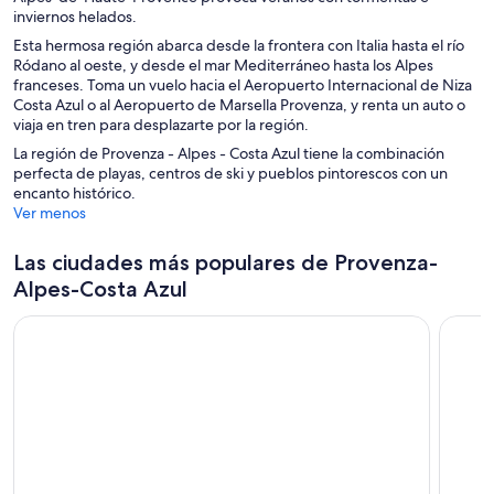
a
n
n
a
e
inviernos helados.
a
t
e
t
n
u
u
n
v
n
a
n
a
Esta hermosa región abarca desde la frontera con Italia hasta el río
u
e
e
u
a
a
n
t
n
Ródano al oeste, y desde el mar Mediterráneo hasta los Alpes
e
v
v
e
v
a
a
a
franceses. Toma un vuelo hacia el Aeropuerto Internacional de Niza
v
a
a
v
e
n
Costa Azul o al Aeropuerto de Marsella Provenza, y renta un auto o
a
v
v
a
n
a
viaja en tren para desplazarte por la región.
v
e
e
v
t
e
n
n
e
a
La región de Provenza - Alpes - Costa Azul tiene la combinación
n
t
t
n
n
perfecta de playas, centros de ski y pueblos pintorescos con un
t
a
a
t
a
encanto histórico.
a
n
n
a
Ver menos
n
a
a
n
a
a
Las ciudades más populares de Provenza-
Alpes-Costa Azul