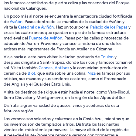
b
r
los famosos acantilados de piedra caliza y las ensenadas del Parque
r
á
nacional de Calanques.
i
e
Un poco más al norte se encuentra la encantadora ciudad fortificada
r
n
S
de
Aviñón
. Pasea dentro de las murallas de la ciudad de Aviñón y
á
u
e
S
S
visita la
Catedral de Aviñón
. Haz un tour por el
Palacio de los Papas
y
e
n
a
e
e
cruza los cuatro arcos que quedan en pie de la famosa estructura
n
a
b
a
S
a
medieval del
Puente de Aviñón
. Pasea por las calles pintorescas de
u
n
r
b
e
b
adoquín de Aix-en-Provence y conoce la historia de uno de los
n
u
i
r
a
r
artistas más importantes de Francia en Atelier de Cézanne.
a
e
r
i
b
i
S
Viaja hacia el este para visitar la ciudad portuaria de
Toulon
y
n
v
á
r
r
r
e
después dirígete a Saint-Tropez, donde los ricos y famosos toman el
u
a
e
á
i
á
S
S
a
sol. Visita también
Cannes
,
Antibes
y la comunidad productora de
e
v
n
e
r
e
S
e
e
S
b
cerámica de
Biot
, que está sobre una colina.
Niza
es famosa por sus
v
e
u
n
á
n
e
a
a
e
r
artistas, sus museos y sus senderos costeros, como el Promenade
a
n
n
u
e
u
a
b
b
a
i
des Anglais y el Quai des États Unis.
v
t
a
n
n
n
b
r
r
b
r
e
a
Visita los destinos de ski que están hacia el norte, como Vars-Risoul,
n
a
u
a
r
i
i
r
á
n
n
Serre Chevalier y Montgenevre, en la región de los Alpes del Sur.
u
n
n
n
i
r
r
i
e
t
a
e
u
a
u
Disfruta la gran variedad de quesos, vinos y aceitunas de esta
r
á
á
r
n
a
v
e
n
e
fabulosa región.
á
e
e
á
u
n
a
v
u
v
e
n
n
e
n
a
Los veranos son soleados y calurosos en la Costa Azul, mientras que
v
a
e
a
n
u
u
n
a
los inviernos son de templados a fríos. Disfruta los fascinantes
e
v
v
v
u
n
n
u
n
vientos del mistral en la primavera. La mayor altitud de la región de
n
e
a
e
n
a
a
n
u
Alpes-de-Haute-Provence provoca veranos con tormentas e
t
n
v
n