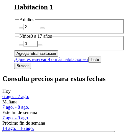
Habitación 1
Adultos
Niños
0 a 17 años
Agregar otra habitación
¿Quieres reservar 9 o más habitaciones?
Listo
Buscar
Consulta precios para estas fechas
Hoy
6 ago. - 7 ago.
Mañana
7 ago. - 8 ago.
Este fin de semana
7 ago. - 9 ago.
Próximo fin de semana
14 ago. - 16 ago.