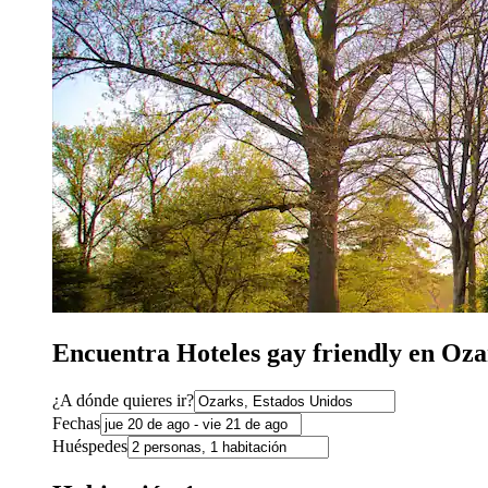
Encuentra Hoteles gay friendly en Oza
¿A dónde quieres ir?
Fechas
Huéspedes