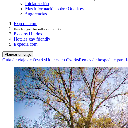
Iniciar sesión
Más información sobre One Key
Sugerencias
Expedia.com
Hoteles gay friendly en Ozarks
Estados Unidos
Hoteles gay friendly
Expedia.com
Planear un viaje
Guía de viaje de Ozarks
Hoteles en Ozarks
Rentas de hospedaje para l