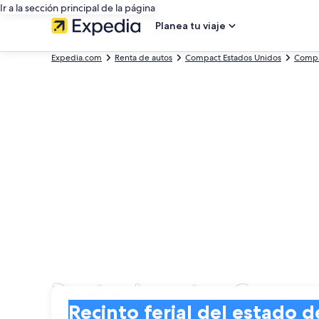
Ir a la sección principal de la página
Planea tu viaje
Expedia.com
Renta de autos
Compact Estados Unidos
Compa
Renta de autos Compact
Entrega
Entrega
Recinto ferial del estado de Indiana