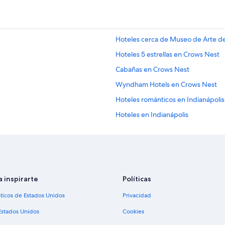
Hoteles cerca de Museo de Arte de
Hoteles 5 estrellas en Crows Nest
Cabañas en Crows Nest
Wyndham Hotels en Crows Nest
Hoteles románticos en Indianápolis
Hoteles en Indianápolis
Hoteles cerca de Murat - Egyptia
Hoteles 3 estrellas en Indiana centr
Cabañas en Indiana central
Condominios en Indiana central
a inspirarte
Políticas
Hoteles cerca del lago en Indiana c
sticos de Estados Unidos
Privacidad
Hoteles con restaurante en Indiana
Estados Unidos
Cookies
Hoteles de Motel 6 en Indiana cent