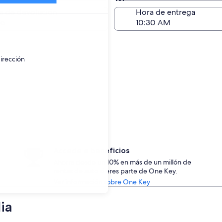
Devolución (igual a la e
a de devolución
Hora de entrega
go
ayor.
irección
Accede a beneficios
Ahorra desde un 10% en más de un millón de
rentas de auto si eres parte de One Key.
Ver información sobre One Key
ia