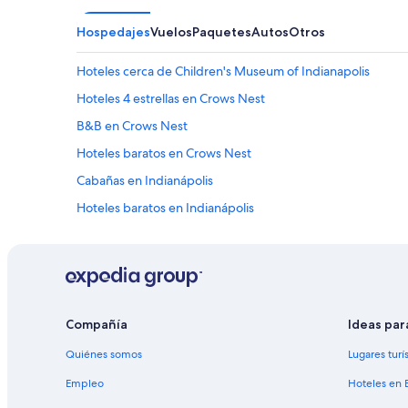
Hospedajes
Vuelos
Paquetes
Autos
Otros
Hoteles cerca de Children's Museum of Indianapolis
Hoteles 4 estrellas en Crows Nest
B&B en Crows Nest
Hoteles baratos en Crows Nest
Cabañas en Indianápolis
Hoteles baratos en Indianápolis
Moteles en Indianápolis
Hoteles cerca de Hospital Metodista
B&B en Indiana central
Casas de campo en Indiana central
Compañía
Ideas par
Ranchos en Indiana central
Quiénes somos
Lugares turí
Hoteles con área de juegos en Indiana central
Empleo
Hoteles en 
Hoteles de La Quinta Inn & Suites en Indiana central