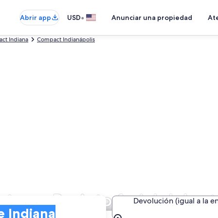
•
Abrir app
USD
Anunciar una propiedad
Ate
ct Indiana
Compact Indianápolis
o en Recinto ferial del es
Devolución (igual a la e