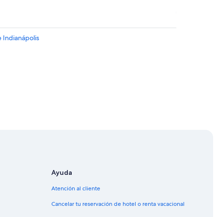
 Indianápolis
n Room
al
Ayuda
entral
Atención al cliente
 central
Cancelar tu reservación de hotel o renta vacacional
ral