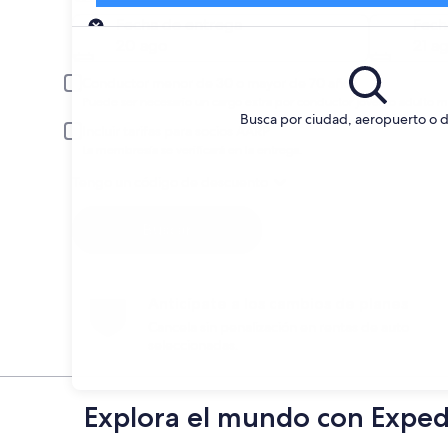
Entrega
Fecha de entrega
Fech
20 ago
21 a
Conductor menor de 30 o mayor de 70 años
Puede ser necesario un cargo extra por conductor joven o adulto m
Busca por ciudad, aeropuerto o d
Incluir tarifas para socios AARP
La membresía se verificará en la entrega.
Tengo un código de descuento
Buscar
Anticípate a los cambios de planes
Cancela sin penalización en rentas de auto
seleccionadas.
Explora el mundo con Exped