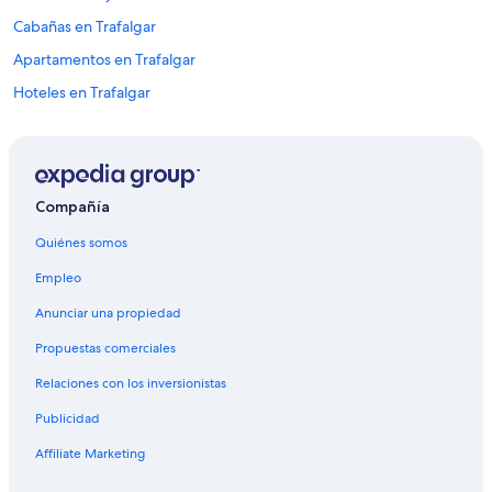
Cabañas en Trafalgar
Apartamentos en Trafalgar
Hoteles en Trafalgar
Hoteles cerca de Museo infantil Kidscommons
Hoteles cerca de Parque de caballos Hoosier
Hoteles cerca de First Christian Church
Compañía
Hoteles baratos en Franklin
Quiénes somos
Hoteles en Franklin
Empleo
Hoteles 5 estrellas en Edimburgo
Anunciar una propiedad
Apart-Hoteles en Edimburgo
Propuestas comerciales
B&B en Edimburgo
Relaciones con los inversionistas
Campings en Edimburgo
Publicidad
Casas de huéspedes en Edimburgo
Apartamentos en Edimburgo
Affiliate Marketing
Ranchos en Edimburgo