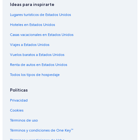
Ideas para inspirarte
Hoteles con casino en Edimburgo
Lugares turísticos de Estados Unidos
Hoteles de golf en Edimburgo
Hoteles en Estados Unidos
Hoteles familiares en Edimburgo
Casas vacacionales en Estados Unidos
Hoteles históricos en Edimburgo
Viajes a Estados Unidos
Hoteles baratos en Edimburgo
Hoteles con desayuno incluido en Edimburgo
Vuelos baratos a Estados Unidos
Hoteles con estacionamiento en Edimburgo
Renta de autos en Estados Unidos
Hoteles gay friendly en Edimburgo
Todos los tipos de hospedaje
Hoteles que aceptan mascotas en Edimburgo
Políticas
Hoteles de La Quinta Inn & Suites en Edimburgo
Privacidad
Hoteles en Edimburgo
Cookies
Cabañas en Columbus
Apartamentos en Columbus
Términos de uso
Hoteles en la playa en Columbus
Términos y condiciones de One Key™
Hoteles familiares en Columbus