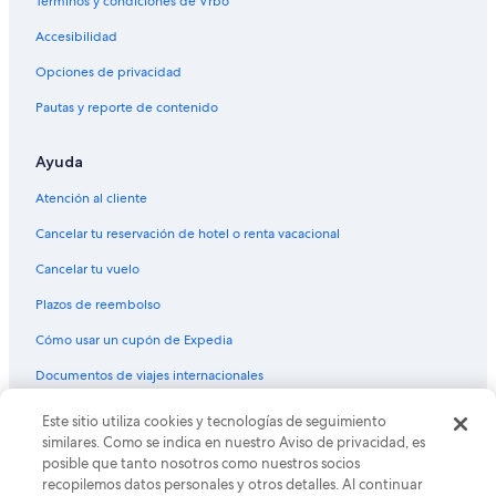
Términos y condiciones de Vrbo
Hoteles románticos en Columbus
Accesibilidad
Hoteles baratos en Columbus
Opciones de privacidad
Hoteles boutique en Columbus
Pautas y reporte de contenido
Hoteles con área de juegos en Columbus
Ayuda
Hoteles con hidromasaje en Columbus
Hoteles cerca de viñedos en Columbus
Atención al cliente
Hoteles para bodas en Columbus
Cancelar tu reservación de hotel o renta vacacional
Hoteles que aceptan mascotas en Columbus
Cancelar tu vuelo
Hoteles en Columbus
Plazos de reembolso
Moteles en Columbus
Cómo usar un cupón de Expedia
Hoteles cerca de Recinto ferial del condado de Bartholomew
Documentos de viajes internacionales
Este sitio utiliza cookies y tecnologías de seguimiento
© 2026 Expedia, Inc., una empresa de Expedia Group. Todos los
derechos reservados. Expedia y el logo de Expedia son marcas
similares. Como se indica en nuestro Aviso de privacidad, es
registradas o marcas comerciales de Expedia, Inc. CST# 2029030-50.
posible que tanto nosotros como nuestros socios
recopilemos datos personales y otros detalles. Al continuar