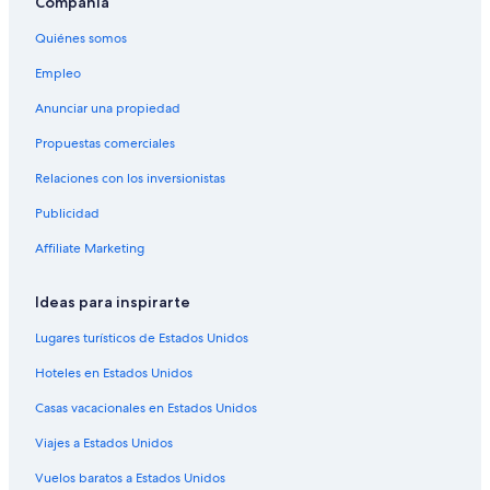
Compañía
Destinos principales en Cosenza
Renta de autos en Scalea
Quiénes somos
Renta de autos en Diamante
Empleo
Renta de autos en Praia a Mare
Anunciar una propiedad
Renta de autos en Amantea
Propuestas comerciales
Renta de autos en Belvedere Marittimo
Relaciones con los inversionistas
Renta de autos en Cosenza
Publicidad
Renta de autos en San Nicola Arcella
Affiliate Marketing
Alquiler de autos en otros destinos
Renta de autos en Las Vegas
Ideas para inspirarte
Renta de autos en Nueva York
Lugares turísticos de Estados Unidos
Renta de autos en Orlando
Hoteles en Estados Unidos
Renta de autos en Londres
Casas vacacionales en Estados Unidos
Renta de autos en París
Viajes a Estados Unidos
Renta de autos en Cancún
Renta de autos en Miami
Vuelos baratos a Estados Unidos