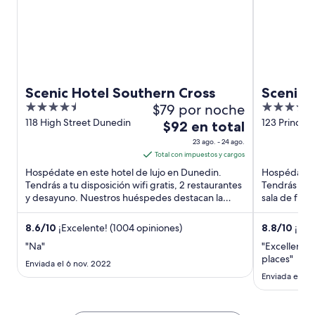
Scenic Hotel Southern Cross
Scenic 
4.5
$79 por noche
4.5
out
out
118 High Street Dunedin
123 Princes 
El
$92 en total
Dunedin
of
of
precio
23 ago. - 24 ago.
5
5
es
Total con impuestos y cargos
de
Hospédate en este hotel de lujo en Dunedin.
Hospédate e
$92
Tendrás a tu disposición wifi gratis, 2 restaurantes
Tendrás a tu
y desayuno. Nuestros huéspedes destacan la
en
sala de fitn
atención del personal ...
atención del
total
por
8.6
/
10
¡Excelente! (1004 opiniones)
8.8
/
10
¡Exce
noche
"Na"
"Excellent s
del
places"
Enviada el 6 nov. 2022
23
Enviada el 5 f
ago
al