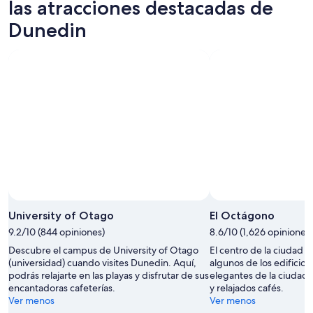
noche,
fin
para
las atracciones destacadas de
7
de
el
Dunedin
ago
semana,
próximo
-
7
fin
8
ago
de
ago
-
semana,
9
14
ago
ago
-
16
ago
Foto por Kathleen Anne
Foto
de
University of Otago
El Octágono
uso
9.2/10 (844 opiniones)
8.6/10 (1,626 opiniones)
libre
Descubre el campus de University of Otago
El centro de la ciudad
por
(universidad) cuando visites Dunedin. Aquí,
algunos de los edificios
Kathleen
podrás relajarte en las playas y disfrutar de sus
elegantes de la ciudad 
Anne
encantadoras cafeterías.
y relajados cafés.
Ver menos
Ver menos