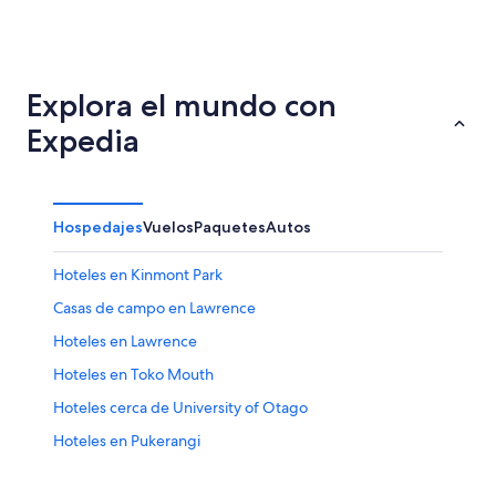
Hamilton
Christch
Explora el mundo con
Expedia
Hospedajes
Vuelos
Paquetes
Autos
Hoteles en Kinmont Park
Casas de campo en Lawrence
Hoteles en Lawrence
Hoteles en Toko Mouth
Hoteles cerca de University of Otago
Hoteles en Pukerangi
Hoteles en Kaitangata