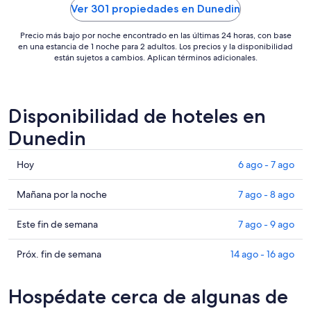
24
Ver 301 propiedades en Dunedin
ago
Precio más bajo por noche encontrado en las últimas 24 horas, con base
en una estancia de 1 noche para 2 adultos. Los precios y la disponibilidad
están sujetos a cambios. Aplican términos adicionales.
Disponibilidad de hoteles en
Dunedin
Consultar
Hoy
6 ago - 7 ago
precios
en
Consultar
Mañana por la noche
7 ago - 8 ago
Dunedin
precios
para
en
Consultar
Este fin de semana
7 ago - 9 ago
hoy,
Dunedin
precios
6
para
en
Consultar
Próx. fin de semana
14 ago - 16 ago
ago
mañana
Dunedin
precios
-
por
para
en
Hospédate cerca de algunas de
7
la
este
Dunedin
ago