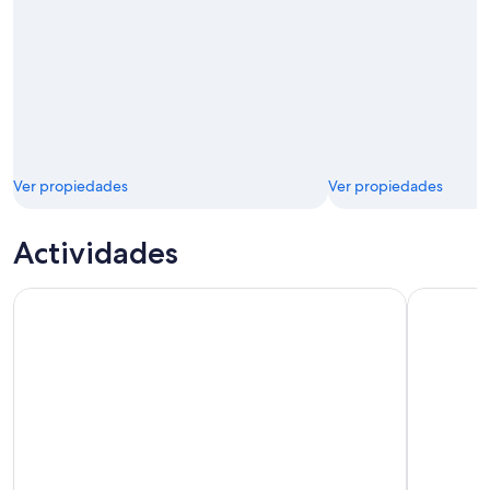
Ver propiedades
Ver propiedades
Actividades
Entrada al castillo y jardines de Larnach
Observacio