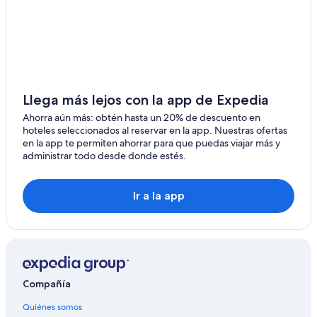
Hoteles en Hillend
Hoteles en Johnston
Hoteles en Long Beach
Hoteles en St. Clair
Hoteles cerca de Playa Tunnel
Llega más lejos con la app de Expedia
Hoteles en Clarks Junction
Ahorra aún más: obtén hasta un 20% de descuento en
hoteles seleccionados al reservar en la app. Nuestras ofertas
Hoteles en Wakari
en la app te permiten ahorrar para que puedas viajar más y
administrar todo desde donde estés.
Hoteles en Saddle Hill
Hoteles de senderismo en Saint Kilda
Ir a la app
Hoteles en Waverley
Hoteles en Mihiwaka
Hoteles en Bahía de Hamilton
Compañía
Quiénes somos