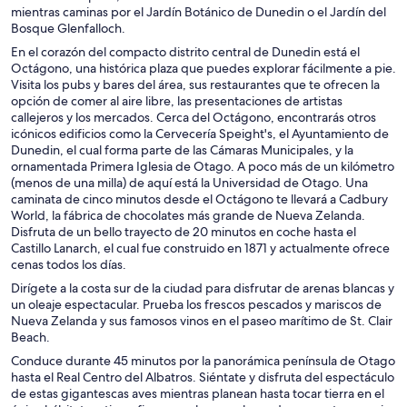
mientras caminas por el Jardín Botánico de Dunedin o el Jardín del
Bosque Glenfalloch.
En el corazón del compacto distrito central de Dunedin está el
Octágono, una histórica plaza que puedes explorar fácilmente a pie.
Visita los pubs y bares del área, sus restaurantes que te ofrecen la
opción de comer al aire libre, las presentaciones de artistas
callejeros y los mercados. Cerca del Octágono, encontrarás otros
icónicos edificios como la Cervecería Speight's, el Ayuntamiento de
Dunedin, el cual forma parte de las Cámaras Municipales, y la
ornamentada Primera Iglesia de Otago. A poco más de un kilómetro
(menos de una milla) de aquí está la Universidad de Otago. Una
caminata de cinco minutos desde el Octágono te llevará a Cadbury
World, la fábrica de chocolates más grande de Nueva Zelanda.
Disfruta de un bello trayecto de 20 minutos en coche hasta el
Castillo Lanarch, el cual fue construido en 1871 y actualmente ofrece
cenas todos los días.
Dirígete a la costa sur de la ciudad para disfrutar de arenas blancas y
un oleaje espectacular. Prueba los frescos pescados y mariscos de
Nueva Zelanda y sus famosos vinos en el paseo marítimo de St. Clair
Beach.
Conduce durante 45 minutos por la panorámica península de Otago
hasta el Real Centro del Albatros. Siéntate y disfruta del espectáculo
de estas gigantescas aves mientras planean hasta tocar tierra en el