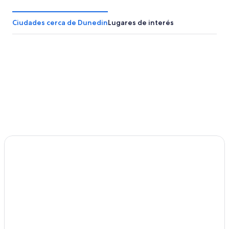
Hoteles en Okia Flat
Hoteles en Kensington
Ciudades cerca de Dunedin
Lugares de interés
Apartamentos en Herbert
Hoteles en Herbert
Hoteles en Dunedin del sur
Hoteles en Te Houka
Hoteles en North East Valley
Hoteles en Mount Cargill
Hoteles en Macraes Flat
Hoteles en Maori Hill
Hoteles en Moeraki
Hoteles en Dunedin
Hoteles en Momona
Cabañas en Riverside
Hoteles en Riverside