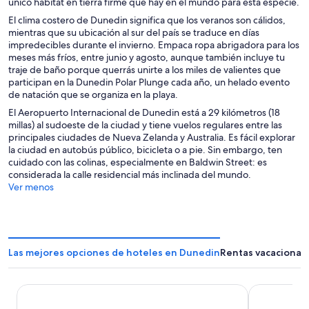
único hábitat en tierra firme que hay en el mundo para esta especie.
El clima costero de Dunedin significa que los veranos son cálidos,
mientras que su ubicación al sur del país se traduce en días
impredecibles durante el invierno. Empaca ropa abrigadora para los
meses más fríos, entre junio y agosto, aunque también incluye tu
traje de baño porque querrás unirte a los miles de valientes que
participan en la Dunedin Polar Plunge cada año, un helado evento
de natación que se organiza en la playa.
El Aeropuerto Internacional de Dunedin está a 29 kilómetros (18
millas) al sudoeste de la ciudad y tiene vuelos regulares entre las
principales ciudades de Nueva Zelanda y Australia. Es fácil explorar
la ciudad en autobús público, bicicleta o a pie. Sin embargo, ten
cuidado con las colinas, especialmente en Baldwin Street: es
considerada la calle residencial más inclinada del mundo.
Ver menos
Las mejores opciones de hoteles en Dunedin
Rentas vacacional
Scenic Hotel Southern Cross
Scenic Hote