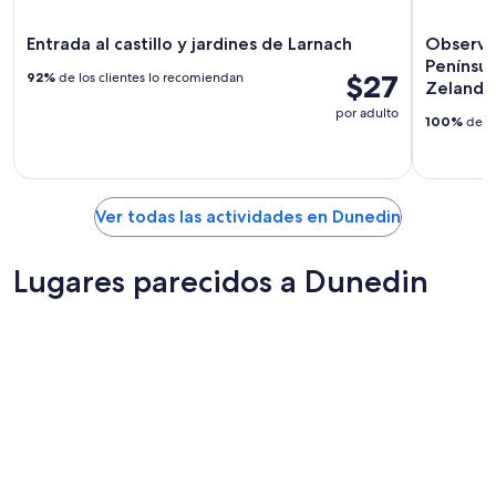
Entrada al castillo y jardines de Larnach
Observac
Penínsu
$27
92%
de los clientes lo recomiendan
Zelanda
por adulto
100%
de lo
Ver todas las actividades en Dunedin
Lugares parecidos a Dunedin
Hamilton
Christch