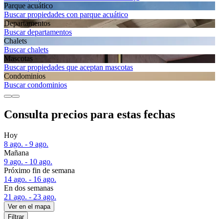
Parque acuático
Buscar propiedades con parque acuático
Departa­mentos
Buscar departamentos
Chalets
Buscar chalets
Mascotas
Buscar propiedades que aceptan mascotas
Condominios
Buscar condominios
Consulta precios para estas fechas
Hoy
8 ago. - 9 ago.
Mañana
9 ago. - 10 ago.
Próximo fin de semana
14 ago. - 16 ago.
En dos semanas
21 ago. - 23 ago.
Ver en el mapa
Filtrar