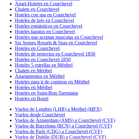
Apart-Hoteles en Courchevel
Chalets en Courchevel
Hoteles con spa en Courchevel
Hoteles de lujo en Courchevel
Hoteles románticos en Courchevel
Hoteles baratos en Courchevel
Hoteles que aceptan mascotas en Courchevel
Six Senses Resorts & Spas en Courchevel
Hoteles en Courchevel
Hoteles de negocios en Courchevel 1850
Hoteles en Courchevel 1850
Hoteles 5 estrellas en Méribel
Chalets en Méribel
Apartamentos en Méribel
Hoteles para ir de compras en Méribel
Hoteles en Méribel
Hoteles en Saint-Bon-Tarentaise
Hoteles en Bozel
Vuelos de Londres (LHR) a Meribel (MFX)
Vuelos desde Courchevel
Vuelos de Ámsterdam (AMS) a Courchevel (CVF)
Vuelos de Barcelona (BCN) a Courchevel (CVF)
Vuelos de París (CDG) a Courchevel (CVF)
Vuelos de Dublín (DUB) a Courchevel (CVF)