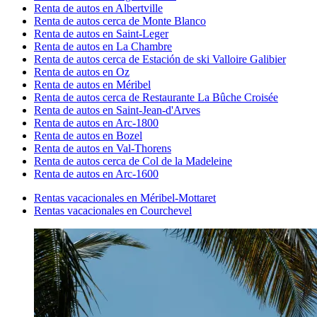
Renta de autos en Albertville
Renta de autos cerca de Monte Blanco
Renta de autos en Saint-Leger
Renta de autos en La Chambre
Renta de autos cerca de Estación de ski Valloire Galibier
Renta de autos en Oz
Renta de autos en Méribel
Renta de autos cerca de Restaurante La Bûche Croisée
Renta de autos en Saint-Jean-d'Arves
Renta de autos en Arc-1800
Renta de autos en Bozel
Renta de autos en Val-Thorens
Renta de autos cerca de Col de la Madeleine
Renta de autos en Arc-1600
Rentas vacacionales en Méribel-Mottaret
Rentas vacacionales en Courchevel