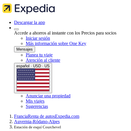
Descargar la app
Accede a ahorros al instante con los Precios para socios
Iniciar sesión
Más información sobre One Key
Mensajes
Planea tu viaje
Atención al cliente
español · USD · US
Anunciar una propiedad
Mis viajes
Sugerencias
Francia
Renta de autos
Expedia.com
Auvernia-Ródano-Alpes
Estación de esquí Courchevel