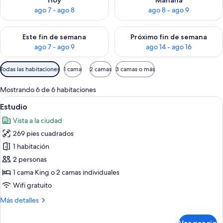
Hoy
Mañana
ago 7 - ago 8
ago 8 - ago 9
Consulta la disponibilidad para este fin de semana ago 7 - ag
Consulta la disponibilidad par
Este fin de semana
Próximo fin de semana
ago 7 - ago 9
ago 14 - ago 16
Filtros
Todas las habitaciones
1 cama
2 camas
3 camas o más
disponibles
para
Mostrando 6 de 6 habitaciones
las
Abrir
Habitación de hotel moderna con una ca
6
Estudio
habitaciones
todas
Vista a la ciudad
las
269 pies cuadrados
fotos
de
1 habitación
Estudio
2 personas
1 cama King o 2 camas individuales
Wifi gratuito
Más
Más detalles
detalles
sobre