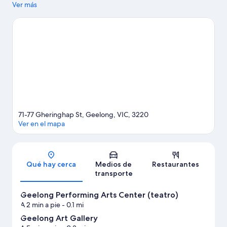
mientras que Museum of Play and Art y Museo Nacional de la
Ver más
Lana son lugares culturales destacados. ¿Quieres asistir a un
evento o partido mientras estás en la ciudad? Consulta el
calendario de Estadio GMHBA Stadium o Australian Skydive.
Visita nuestra guía de Geelong
Ver más apart-hoteles en Geelong
71-77 Gheringhap St, Geelong, VIC, 3220
Ver en el mapa
Sección del mapa
Qué hay cerca
Medios de
Restaurantes
transporte
Geelong Performing Arts Center (teatro)
A 2 min a pie
- 0.1 mi
Geelong Art Gallery