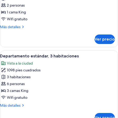
Departamento
2 personas
estándar,
1 cama King
1
Wifi gratuito
habitación
Más
Más detalles
detalles
sobre
Ver precio
Departamento
estándar,
1
Abrir
Una sala moderna con un sofá, una mes
7
habitación
Departamento estándar, 3 habitaciones
todas
Vista a la ciudad
las
1098 pies cuadrados
fotos
de
3 habitaciones
Departamento
6 personas
estándar,
3 camas King
3
Wifi gratuito
habitaciones
Más
Más detalles
detalles
sobre
Ver precio