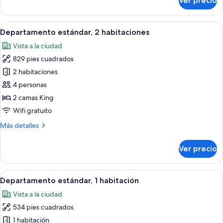
Ver precio
Estudio
Abrir
Una sala moderna con un sofá, una mes
6
Departamento estándar, 2 habitaciones
todas
Vista a la ciudad
las
829 pies cuadrados
fotos
de
2 habitaciones
Departamento
4 personas
estándar,
2 camas King
2
Wifi gratuito
habitaciones
Más
Más detalles
detalles
sobre
Ver precio
Departamento
estándar,
2
Abrir
Una sala moderna con un sofá, una mes
7
habitaciones
Departamento estándar, 1 habitación
todas
Vista a la ciudad
las
534 pies cuadrados
fotos
de
1 habitación