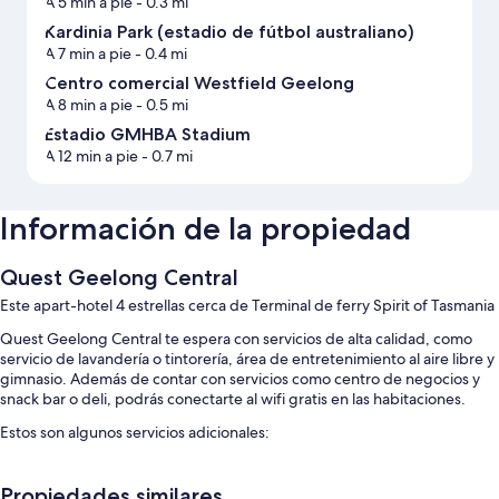
A 5 min a pie
- 0.3 mi
Kardinia Park (estadio de fútbol australiano)
A 7 min a pie
- 0.4 mi
Centro comercial Westfield Geelong
A 8 min a pie
- 0.5 mi
Estadio GMHBA Stadium
A 12 min a pie
- 0.7 mi
Información de la propiedad
Quest Geelong Central
Este apart-hotel 4 estrellas cerca de Terminal de ferry Spirit of Tasmania
Quest Geelong Central te espera con servicios de alta calidad, como
servicio de lavandería o tintorería, área de entretenimiento al aire libre y
gimnasio. Además de contar con servicios como centro de negocios y
snack bar o deli, podrás conectarte al wifi gratis en las habitaciones.
Estos son algunos servicios adicionales:
Desayuno (con cargo), estacionamiento (con cargo) y asadores de
gas
Propiedades similares