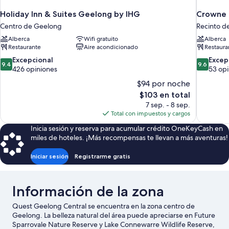
Holiday Inn & Suites Geelong by IHG
Crowne 
Centro de Geelong
Recinto d
Alberca
Wifi gratuito
Alberca
Restaurante
Aire acondicionado
Restaura
9.4
9.6
Excepcional
Excep
9.4
9.6
de
de
426 opiniones
53 opi
10,
10,
$94 por noche
Excepcional,
Excepcion
El
$103 en total
426
53
precio
7 sep. - 8 sep.
opiniones
opiniones
actual
Total con impuestos y cargos
es
Inicia sesión y reserva para acumular crédito OneKeyCash en
de
miles de hoteles. ¡Más recompensas te llevan a más aventuras!
$103
Iniciar sesión
Registrarme gratis
Información de la zona
Quest Geelong Central se encuentra en la zona centro de
Geelong. La belleza natural del área puede apreciarse en Future
Sparrovale Nature Reserve y Lake Connewarre Wildlife Reserve,