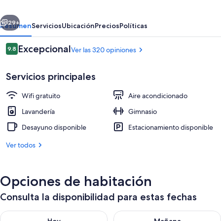
erior
Siguiente
29+
Resumen
Servicios
Ubicación
Precios
Políticas
Opiniones
Excepcional
9.8
Ver las 320 opiniones
9.8 de 10,
Servicios principales
Wifi gratuito
Aire acondicionado
Lavandería
Gimnasio
Desayuno disponible
Estacionamiento disponible
Departamento ejecutivo, 3 habitaciones
Ver todos
Opciones de habitación
Consulta la disponibilidad para estas fechas
Consulta la disponibilidad para hoy ago 7 - ago 8
Consulta la disponibilidad pa