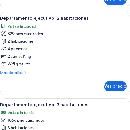
Departamento
estándar,
3
Abrir
Una habitación de hotel moderna con u
6
habitaciones
Departamento ejecutivo, 2 habitaciones
todas
Vista a la ciudad
las
829 pies cuadrados
fotos
de
2 habitaciones
Departamento
4 personas
ejecutivo,
2 camas King
2
Wifi gratuito
habitaciones
Más
Más detalles
detalles
sobre
Ver precio
Departamento
ejecutivo,
2
Abrir
Una habitación de hotel moderna con u
6
habitaciones
Departamento ejecutivo, 3 habitaciones
todas
Vista a la bahía
las
1066 pies cuadrados
fotos
de
3 habitaciones