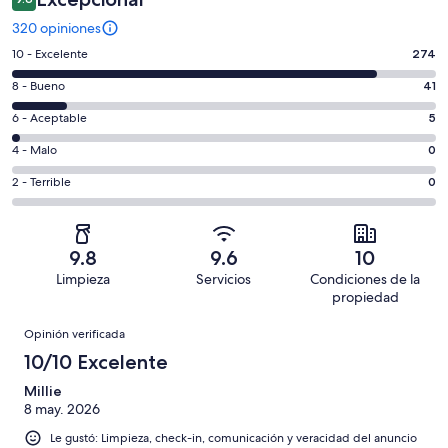
320 opiniones
Puntuación
10 - Excelente
274
de
Puntuación
8 - Bueno
41
10,
de
es
Puntuación
6 - Aceptable
5
8,
decir,
de
es
Puntuación
4 - Malo
0
Excelente.
6,
decir,
de
Basada
es
Puntuación
2 - Terrible
0
Bueno.
4,
en
decir,
de
Basada
es
274
Aceptable.
2,
en
decir,
de
Basada
es
41
Malo.
9.8
9.6
10
320
en
decir,
de
Basada
Limpieza
Servicios
Condiciones de la
opiniones
5
Terrible.
320
en
propiedad
de
Basada
opiniones
0
Opiniones
320
en
Opinión verificada
de
opiniones
0
10/10 Excelente
320
de
opiniones
Millie
320
8 may. 2026
opiniones
Le gustó: Limpieza, check-in, comunicación y veracidad del anuncio