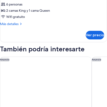
Departamento
6 personas
ejecutivo,
2 camas King y 1 cama Queen
3
Wifi gratuito
habitaciones
Más
Más detalles
detalles
sobre
Ver precio
Departamento
ejecutivo,
3
También podría interesarte
habitaciones
Holiday Inn & Suites Geelong by IHG
Crowne 
Anuncio
Anuncio