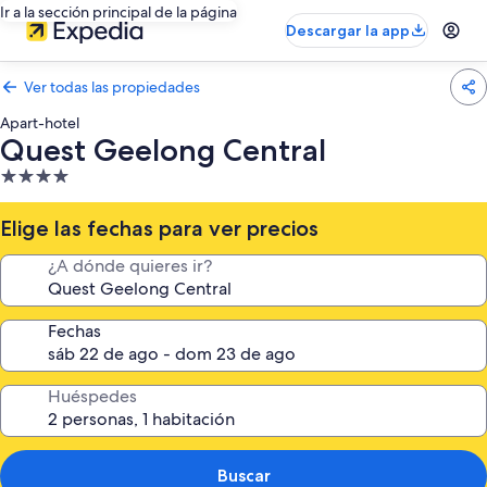
Ir a la sección principal de la página
Descargar la app
Ver todas las propiedades
Apart-hotel
Quest Geelong Central
Propiedad
de
4.0
Elige las fechas para ver precios
estrellas
¿A dónde quieres ir?
Fechas
Huéspedes
Buscar