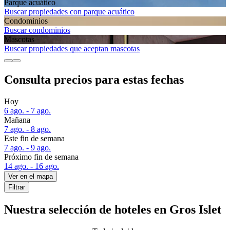
Parque acuático
Buscar propiedades con parque acuático
Condominios
Buscar condominios
Mascotas
Buscar propiedades que aceptan mascotas
Consulta precios para estas fechas
Hoy
6 ago. - 7 ago.
Mañana
7 ago. - 8 ago.
Este fin de semana
7 ago. - 9 ago.
Próximo fin de semana
14 ago. - 16 ago.
Ver en el mapa
Filtrar
Nuestra selección de hoteles en Gros Islet