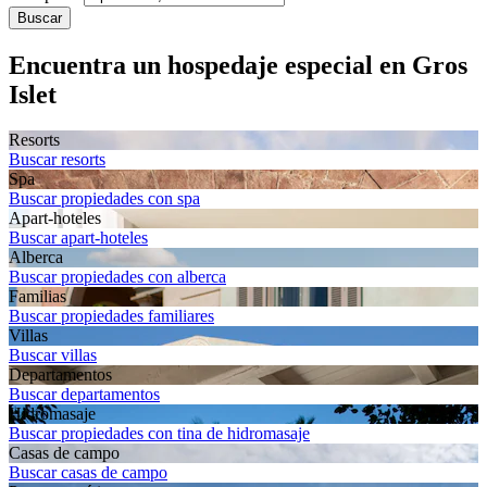
Buscar
Encuentra un hospedaje especial en Gros
Islet
Resorts
Buscar resorts
Spa
Buscar propiedades con spa
Apart-hoteles
Buscar apart-hoteles
Alberca
Buscar propiedades con alberca
Familias
Buscar propiedades familiares
Villas
Buscar villas
Departa­mentos
Buscar departamentos
Hidromasaje
Buscar propiedades con tina de hidromasaje
Casas de campo
Buscar casas de campo