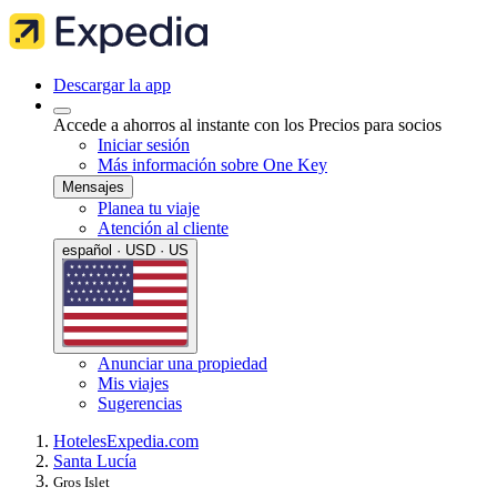
Descargar la app
Accede a ahorros al instante con los Precios para socios
Iniciar sesión
Más información sobre One Key
Mensajes
Planea tu viaje
Atención al cliente
español · USD · US
Anunciar una propiedad
Mis viajes
Sugerencias
Hoteles
Expedia.com
Santa Lucía
Gros Islet