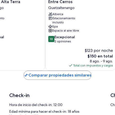
Entre
Alta Terra
Entre Cerros
Cerros
go
Quetzaltenango
Quetzaltenango
Alberca
go
nto
Estacionamiento
incluido
Spa
Espacio al aire libre
10.0
nal
Excepcional
10
de
2 opiniones
10,
$123 por noche
Excepcional,
2
El
$150 en total
opiniones
precio
8 ago. - 9 ago.
actual
Total con impuestos y cargos
es
de
Comparar propiedades similares
$150
Check-in
C
Hora de inicio del check-in: 12:00
Ch
Edad mínima para hacer el check-in: 18 años