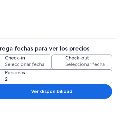
itaciones
Villa | Vista a la montaña
rega fechas para ver los precios
itaciones
Vista frontal de la propiedad
Check-in
Check-out
Personas
Ver disponibilidad