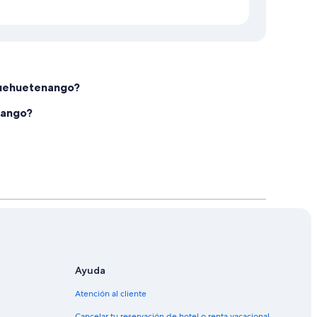
Huehuetenango?
nango?
Ayuda
Atención al cliente
Cancelar tu reservación de hotel o renta vacacional