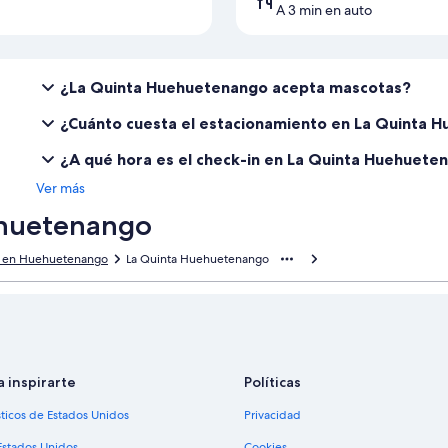
A 3 min en auto
¿La Quinta Huehuetenango acepta mascotas?
¿Cuánto cuesta el estacionamiento en La Quinta 
¿A qué hora es el check-in en La Quinta Huehuete
Ver más
ehuetenango
s en Huehuetenango
La Quinta Huehuetenango
a inspirarte
Políticas
sticos de Estados Unidos
Privacidad
Estados Unidos
Cookies