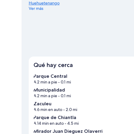
Huehuetenango
Ver más
Ver más casas de vacaciones en Huehuetenan
Qué hay cerca
Parque Central
A 2 min a pie
- 0.1 mi
Municipalidad
A 2 min a pie
- 0.1 mi
Zaculeu
A 6 min en auto
- 2.0 mi
Parque de Chiantla
A 14 min en auto
- 4.5 mi
Mirador Juan Dieguez Olaverri