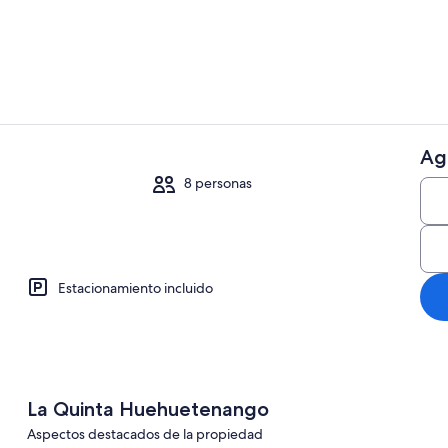
Villa | 3 hab
Ag
Villa | 3 hab
8 personas
taciones
Estacionamiento incluido
La Quinta Huehuetenango
Aspectos destacados de la propiedad