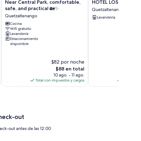
Near
HOTEL
Near Central Park, comfortable,
HOTEL LOS OLIVOS
Central
LOS
safe, and practical 🏡✨
Quetzaltenango
Park,
OLIVOS
Quetzaltenango
Lavandería
comfortable,
Quetzaltenango
safe,
Cocina
Wifi gratuito
and
Lavandería
practical
Estacionamiento
🏡
disponible
✨
Quetzaltenango
$82 por noche
$
El
$88 en total
precio
10 ago. - 11 ago.
actual
Total con impuestos y cargos
Total con 
es
de
$88
heck-out
eck-out antes de las 12:00