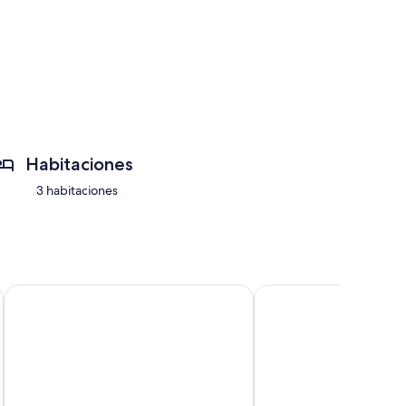
n:
Habitaciones
3 habitaciones
Near Central Park, comfortable, safe, and practical 🏡✨
HOTEL LOS OLIVOS