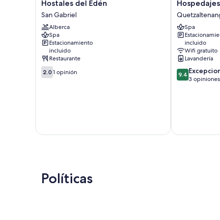
Hostales
Hospedajes
Hostales del Edén
Hospedajes 
del
Alta
San Gabriel
Quetzaltenan
Edén
Terra
Alberca
Spa
San
Quetzaltenan
Spa
Estacionamie
Gabriel
Estacionamiento
incluido
incluido
Wifi gratuito
Restaurante
Lavandería
2.0
9.4
Excepcio
2.0
1 opinión
9.4
de
de
3 opiniones
10,
10,
1
Excepcional,
opinión
3
opiniones
Políticas