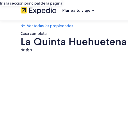
Ir a la sección principal de la página
Planea tu viaje
Ver todas las propiedades
Casa completa
La Quinta Huehueten
Propiedad
de
Galería
2.5
de
estrellas
fotos
de
La
Quinta
Huehuetenango