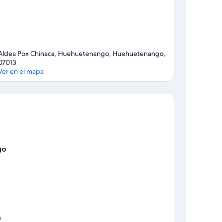
Aldea Pox Chinaca, Huehuetenango, Huehuetenango,
07013
Ver en el mapa
Sección del mapa
go
a