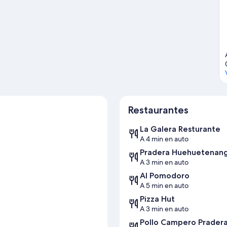
go
Restaurantes
La Galera Resturante
A 4 min en auto
Pradera Huehuetenan
A 3 min en auto
Al Pomodoro
A 5 min en auto
Pizza Hut
A 3 min en auto
Pollo Campero Prader