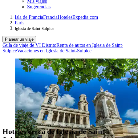
Mis viajes
Sugerencias
Isla de Francia
Francia
Hoteles
Expedia.com
París
Iglesia de Saint-Sulpice
Planear un viaje
Guía de viaje de VI Distrito
Renta de autos en Iglesia de Saint-
Sulpice
Vacaciones en Iglesia de Saint-Sulpice
Hoteles cerca de Iglesia de Saint-