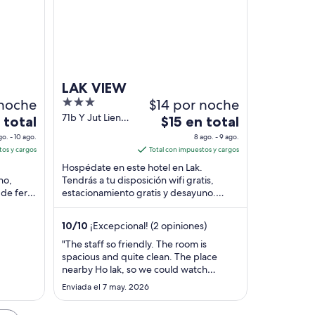
l fondo.
LAK VIEW
 noche
3
$14 por noche
out
71b Y Jut Lien
El
 total
$15 en total
Son Lak Dak Lak
of
precio
go. - 10 ago.
8 ago. - 9 ago.
5
es
tos y cargos
Total con impuestos y cargos
de
Hospédate en este hotel en Lak.
$15
no,
Tendrás a tu disposición wifi gratis,
 de ferry
estacionamiento gratis y desayuno.
en
o.
Estarás muy cerca de Parque Lake de
total
Lak, una de las ...
por
10
/
10
¡Excepcional! (2 opiniones)
noche
"The staff so friendly. The room is
del
spacious and quite clean. The place
8
nearby Ho lak, so we could watch
ago
beautiful sunrise and sunset over the
Enviada el 7 may. 2026
lake. And we had experience with riding
al
an elephant."
9