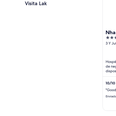
Visita Lak
Nha
4
Ele
out
3 Y Ju
Dak L
of
5
Hospé
de neg
dispos
gratis
Parque
10
/
10
"Good 
Enviada