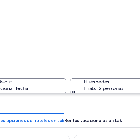
k-out
Huéspedes
cionar fecha
1 hab., 2 personas
es opciones de hoteles en Lak
Rentas vacacionales en Lak
hi Van Long Elephants
Lak Tented Camp