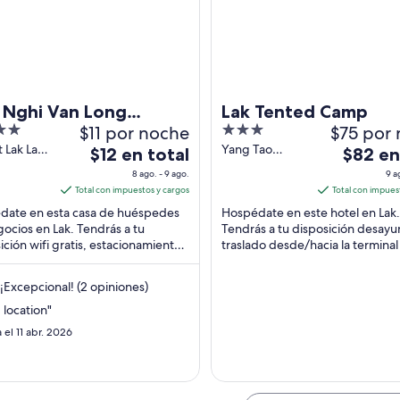
Un lago tranquilo al atardecer con barcos amarrados a la orilla y montañas a
 Nghi Van Long
Lak Tented Camp
$11 por noche
3
$75 por
phants
out
t Lak Lak
Yang Tao
El
El
$12 en total
$82 en
ak
Village Lak Dak
of
precio
precio
8 ago. - 9 ago.
9 a
Lak
5
es
es
Total con impuestos y cargos
Total con impues
de
de
date en esta casa de huéspedes
Hospédate en este hotel en Lak.
$12
$82
ocios en Lak. Tendrás a tu
Tendrás a tu disposición desayu
ición wifi gratis, estacionamiento
en
traslado desde/hacia la terminal
en
 y desayuno. Estarás muy cerca de
gratis y servicio de limpieza diari
total
total
 ...
Estarás muy ...
por
por
¡Excepcional! (2 opiniones)
noche
noche
location"
del
del
 el 11 abr. 2026
8
9
ago
ago
al
al
9
10