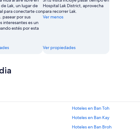
a vida al aire libre en
Si tu visita incluye pasar tiempo en
 de Lak, un lugar de
Hospital Lak District, aprovecha
al para conectarte con
para recorrer Lak.
a. pasear por sus
Ver menos
interesantes es un
uando estés por esta
dades
Ver propiedades
dia
Hoteles en Ban Toh
Hoteles en Ban Kay
Hoteles en Ban Broh