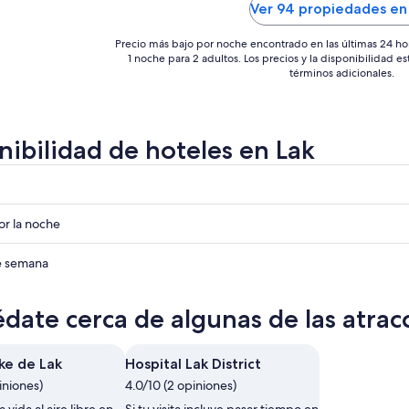
Ver 94 propiedades en
ago
ago
Precio más bajo por noche encontrado en las últimas 24 ho
1 noche para 2 adultos. Los precios y la disponibilidad e
términos adicionales.
nibilidad de hoteles en Lak
r
r
r la noche
r
de semana
date cerca de algunas de las atrac
ke de Lak
Hospital Lak District
iniones)
4.0/10 (2 opiniones)