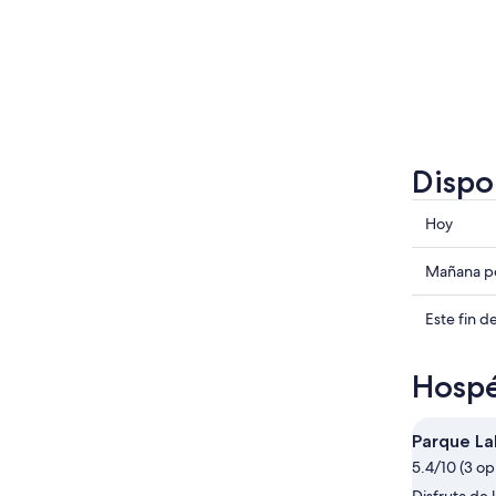
Dispo
Consulta
Hoy
precios
en
Consulta
Mañana po
Lak
precios
para
en
Consulta
Este fin 
hoy,
Lak
precios
7
para
en
Hospé
ago
mañana
Lak
-
por
para
8
la
este
Parque La
ago
noche,
fin
5.4/10 (3 op
8
de