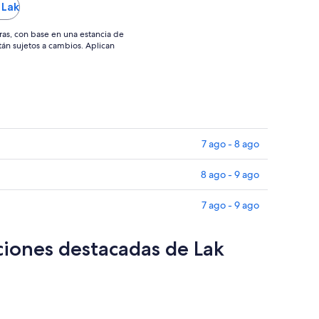
 Lak
ago
ras, con base en una estancia de
stán sujetos a cambios. Aplican
7 ago - 8 ago
8 ago - 9 ago
7 ago - 9 ago
ciones destacadas de Lak