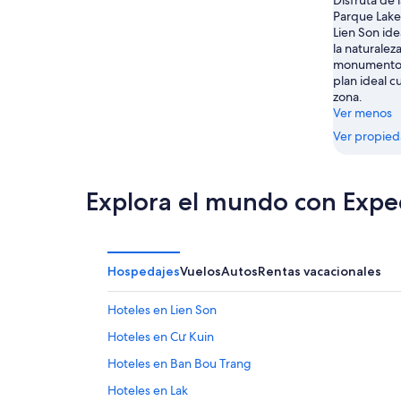
Disfruta de l
ago
semana,
Parque Lake
-
7
Lien Son ide
9
ago
la naturalez
ago
-
monumentos 
plan ideal c
9
zona.
ago
Ver menos
Ver propie
Explora el mundo con Expe
Hospedajes
Vuelos
Autos
Rentas vacacionales
Hoteles en Lien Son
Hoteles en Cư Kuin
Hoteles en Ban Bou Trang
Hoteles en Lak