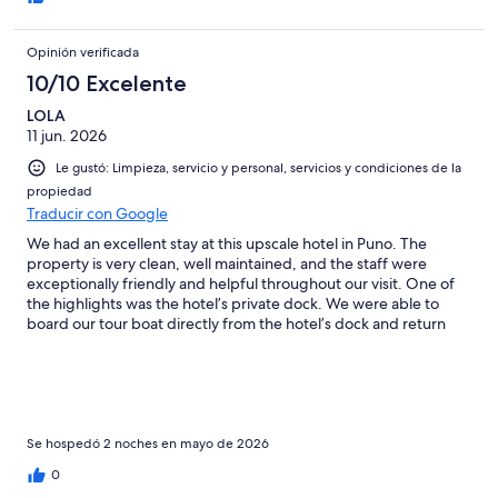
Opinión verificada
10/10 Excelente
LOLA
11 jun. 2026
Le gustó: Limpieza, servicio y personal, servicios y condiciones de la
propiedad
Traducir con Google
We had an excellent stay at this upscale hotel in Puno. The
property is very clean, well maintained, and the staff were
exceptionally friendly and helpful throughout our visit. One of
the highlights was the hotel’s private dock. We were able to
board our tour boat directly from the hotel’s dock and return
straight to the hotel afterward. This made our Lake Titicaca
excursion smooth and stress-free.
Se hospedó 2 noches en mayo de 2026
0