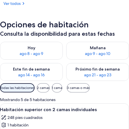
Ver todos
Opciones de habitación
Consulta la disponibilidad para estas fechas
Consulta la disponibilidad para hoy ago 8 - ago 9
Consulta la disponibilidad pa
Hoy
Mañana
ago 8 - ago 9
ago 9 - ago 10
Consulta la disponibilidad para este fin de semana ago 14 - ag
Consulta la disponibilidad pa
Este fin de semana
Próximo fin de semana
ago 14 - ago 16
ago 21 - ago 23
Filtros
Todas las habitaciones
2 camas
1 cama
3 camas o más
disponibles
para
Mostrando 5 de 5 habitaciones
las
Abrir
Habitación de hotel con dos camas, un 
6
Habitación superior con 2 camas individuales
habitaciones
todas
248 pies cuadrados
las
1 habitación
fotos