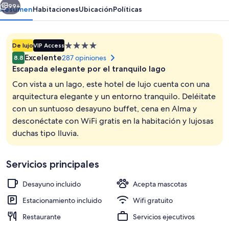
99+
Resumen
Habitaciones
Ubicación
Políticas
Propiedad
De lujo
VIP Access
de
Excelente
287 opiniones
8.8
4.0
Escapada elegante por el tranquilo lago
estrellas
Con vista a un lago, este hotel de lujo cuenta con una
arquitectura elegante y un entorno tranquilo. Deléitate
con un suntuoso desayuno buffet, cena en Alma y
Terraza o patio
desconéctate con WiFi gratis en la habitación y lujosas
duchas tipo lluvia.
Servicios principales
Desayuno incluido
Acepta mascotas
Estacionamiento incluido
Wifi gratuito
Restaurante
Servicios ejecutivos