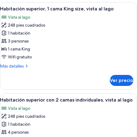
superior,
Abrir
Habitación de hotel con una cama gran
5
1
Habitación superior, 1 cama King size, vista al lago
todas
cama
Vista al lago
King
las
size
248 pies cuadrados
fotos
de
1 habitación
Habitación
3 personas
superior,
1 cama King
1
Wifi gratuito
cama
Más
Más detalles
King
detalles
size,
sobre
Ver precio
vista
Habitación
superior,
al
1
Abrir
Habitación de hotel con dos camas, un 
lago
5
cama
Habitación superior con 2 camas individuales, vista al lago
todas
King
Vista al lago
size,
las
vista
248 pies cuadrados
fotos
al
de
1 habitación
lago
Habitación
4 personas