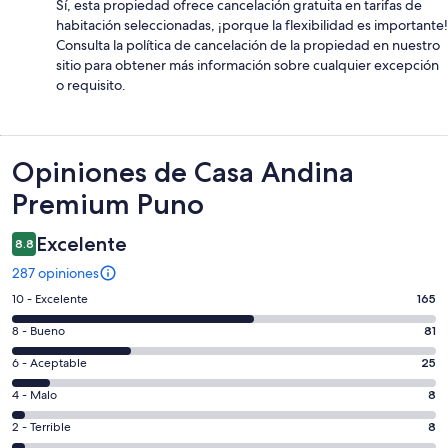
Sí, esta propiedad ofrece cancelación gratuita en tarifas de
habitación seleccionadas, ¡porque la flexibilidad es importante!
Consulta la política de cancelación de la propiedad en nuestro
sitio para obtener más información sobre cualquier excepción
o requisito.
Opiniones
Opiniones de Casa Andina
Premium Puno
Excelente
8.8
287 opiniones
Puntuación
10 - Excelente
165
de
Puntuación
8 - Bueno
81
10,
de
es
Puntuación
6 - Aceptable
25
8,
decir,
de
es
Puntuación
4 - Malo
8
Excelente.
6,
decir,
de
Basada
es
Puntuación
2 - Terrible
8
Bueno.
4,
en