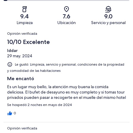
decir,
de
Basada
es
165
Aceptable.
2,
en
decir,
de
Basada
es
81
Malo.
9.4
7.6
9.0
287
en
decir,
de
Basada
Limpieza
Ubicación
Servicio y personal
opiniones
25
Terrible.
287
en
Opiniones
de
Basada
opiniones
Opinión verificada
8
287
en
de
10/10 Excelente
opiniones
8
287
de
Iddar
opiniones
29 may. 2024
287
opiniones
Le gustó: Limpieza, servicio y personal, condiciones de la propiedad
y comodidad de las habitaciones
Me encantó
Es un lugar muy bello, la atención muy buena la comida
deliciosa. El bufet de desayuno es muy completo y si tomas tour
privados pueden pasar a recogerte en el muelle del mismo hotel
Se hospedó 2 noches en mayo de 2024
0
Opinión verificada