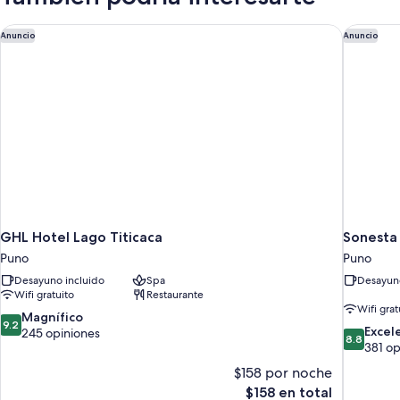
GHL Hotel Lago Titicaca
Sonesta 
Anuncio
Anuncio
GHL Hotel Lago Titicaca
Sonesta 
Puno
Puno
Desayuno incluido
Spa
Desayuno
Wifi gratuito
Restaurante
Wifi grat
9.2
Magnífico
9.2
8.8
Excel
de
245 opiniones
8.8
de
381 op
10,
10,
Magnífico,
$158 por noche
Excelente
245
El
$158 en total
381
opiniones