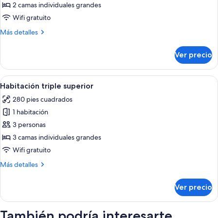
superior
2 camas individuales grandes
con
Wifi gratuito
2
Más
Más detalles
camas
detalles
individuales,
sobre
Ver precio
vista
Habitación
superior
al
con
Abrir
Habitación de hotel con dos camas, un e
lago
5
2
Habitación triple superior
todas
camas
280 pies cuadrados
individuales,
las
vista
1 habitación
fotos
al
de
3 personas
lago
Habitación
3 camas individuales grandes
triple
Wifi gratuito
superior
Más
Más detalles
detalles
sobre
Ver precio
Habitación
triple
superior
También podría interesarte