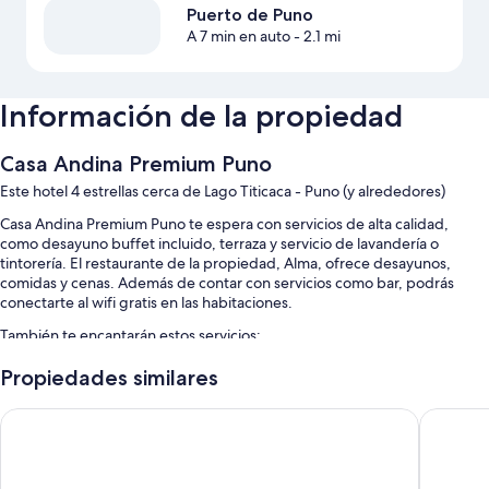
Puerto de Puno
A 7 min en auto
- 2.1 mi
Información de la propiedad
Casa Andina Premium Puno
Este hotel 4 estrellas cerca de Lago Titicaca - Puno (y alrededores)
Casa Andina Premium Puno te espera con servicios de alta calidad,
como desayuno buffet incluido, terraza y servicio de lavandería o
tintorería. El restaurante de la propiedad, Alma, ofrece desayunos,
comidas y cenas. Además de contar con servicios como bar, podrás
conectarte al wifi gratis en las habitaciones.
También te encantarán estos servicios:
Estacionamiento gratis
Propiedades similares
Estación de carga para vehículos eléctricos, cajero automático o
Sonesta Posadas del Inca Lake Titicaca - Puno
Tierra Vi
servicios bancarios y no se permite fumar en la propiedad
Servicio de concierge, botones y caja de seguridad en la recepción
Características de la habitación