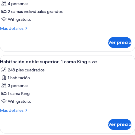
de
4 personas
Habitación
2 camas individuales grandes
superior
Wifi gratuito
con
Más
Más detalles
2
detalles
camas
sobre
Ver precio
Habitación
individuales
superior
con
Abrir
Habitación de hotel con una cama grand
5
2
Habitación doble superior, 1 cama King size
todas
camas
248 pies cuadrados
individuales
las
1 habitación
fotos
de
3 personas
Habitación
1 cama King
doble
Wifi gratuito
superior,
Más
Más detalles
1
detalles
cama
sobre
Ver precio
Habitación
King
doble
size