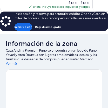
precio
5 sep. - 6 sep.
opiniones
actual
El total incluye todos los impuestos y cargos
es
Inicia sesión y reserva para acumular crédito OneKeyCash en
de
miles de hoteles. ¡Más recompensas te llevan a más aventuras!
$158
Iniciar sesión
Registrarme gratis
Información de la zona
Casa Andina Premium Puno se encuentra en un lago de Puno.
Yavarí y Arco Deustua son lugares emblemáticos locales, y los
turistas que deseen ir de compras pueden visitar Mercado
Bellavista y Mercado central de Puno. ¿Quieres asistir a un
Ver más
evento o partido mientras estás en la ciudad? Consulta el
calendario de Estadio Enrique Torres Belón o Estadio Yanamayo.
Visita nuestra guía de Puno