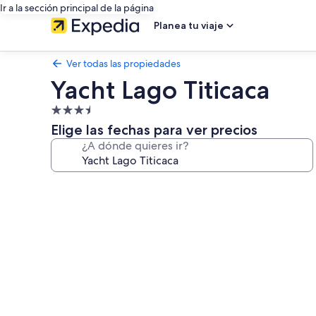
Ir a la sección principal de la página
Planea tu viaje
Ver todas las propiedades
Yacht Lago Titicaca
Propiedad
de
Elige las fechas para ver precios
3.5
¿A dónde quieres ir?
estrellas
Galería
de
fotos
de
Yacht
Lago
Titicaca