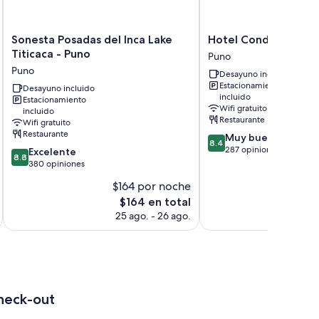
incluyen:
Sonesta
Hotel
Sonesta Posadas del Inca Lake
Hotel Conde de Lem
Posadas
Conde
Titicaca - Puno
Puno
del
de
Puno
Desayuno incluido
Inca
Lemos
Estacionamiento
Lake
Desayuno incluido
Puno
incluido
Estacionamiento
Titicaca
Wifi gratuito
incluido
-
Restaurante
Wifi gratuito
Puno
Restaurante
8.4
Muy bueno
Puno
8.4
de
287 opiniones
8.8
Excelente
8.8
10,
de
380 opiniones
Muy
10,
$164 por noche
bueno,
Excelente,
El
287
$164 en total
380
precio
opiniones
opiniones
25 ago. - 26 ago.
actual
es
de
$164
heck-out