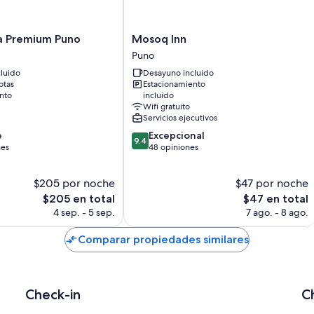
Otros de los servicios que también encontrarás en las habitaciones 
Baños con regaderas y amenidades de baño gratuitas
Mosoq
a Premium Puno
Mosoq Inn
Reproductores de DVD, servicio de limpieza diario y escritorios
Inn
Puno
Puno
luido
Desayuno incluido
otas
Estacionamiento
nto
incluido
Wifi gratuito
Servicios ejecutivos
9.4
e
Excepcional
9.4
de
nes
48 opiniones
10,
Excepcional,
$205 por noche
$47 por noche
48
El
opiniones
El
$205 en total
$47 en total
precio
precio
4 sep. - 5 sep.
7 ago. - 8 ago.
actual
actual
es
es
Comparar propiedades similares
de
de
$205
$47
Check-in
C