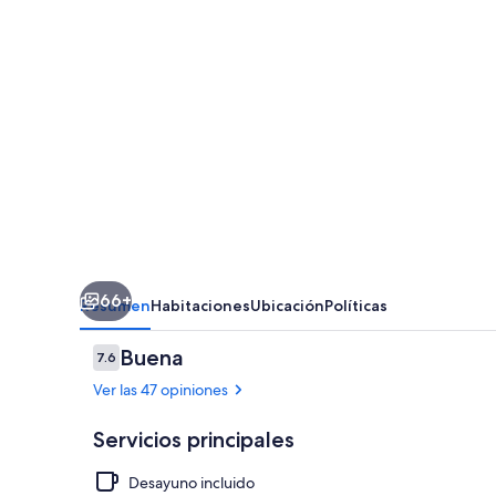
66+
Resumen
Habitaciones
Ubicación
Políticas
Opiniones
Buena
7.6
7.6 de 10,
Ver las 47 opiniones
Servicios principales
Desayuno incluido