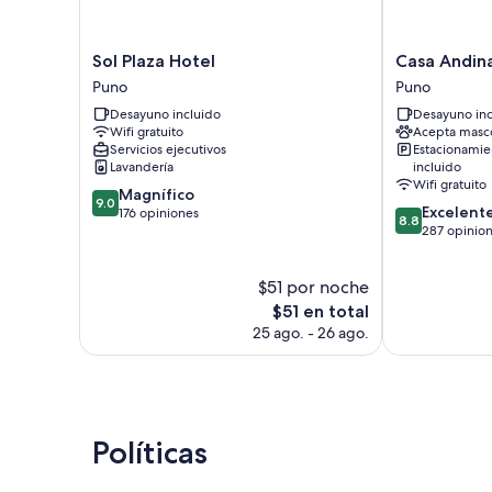
Sol
Casa
Sol Plaza Hotel
Casa Andin
Plaza
Andina
Puno
Puno
Hotel
Premium
Desayuno incluido
Desayuno inc
Puno
Puno
Wifi gratuito
Acepta masc
Puno
Servicios ejecutivos
Estacionamie
Lavandería
incluido
Wifi gratuito
9.0
Magnífico
9.0
8.8
Excelent
de
176 opiniones
8.8
de
287 opinio
10,
10,
Magnífico,
Excelente,
176
$51 por noche
287
opiniones
El
opiniones
$51 en total
precio
25 ago. - 26 ago.
actual
es
de
$51
Políticas