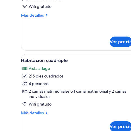
Habitación
Wifi gratuito
doble
Más
Más detalles
económica
detalles
sobre
Habitación
doble
económica
Ver preci
Abrir
Una habitación con dos camas, u
12
Habitación cuádruple
todas
Vista al lago
las
215 pies cuadrados
fotos
de
4 personas
Habitación
2 camas matrimoniales o 1 cama matrimonial y 2 camas
individuales
cuádruple
Wifi gratuito
Más
Más detalles
detalles
sobre
Ver preci
Habitación