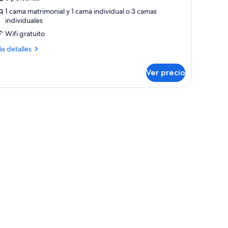
abitación
1 cama matrimonial y 1 cama individual o 3 camas
individuales
iple
Wifi gratuito
ás
s detalles
talles
bre
Ver precio
bitación
ple