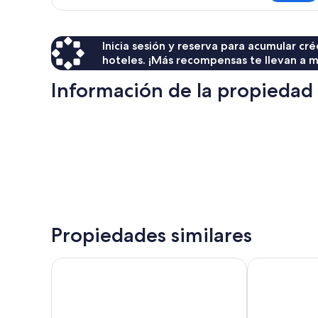
cuádruple
Inicia sesión y reserva para acumular c
hoteles. ¡Más recompensas te llevan a m
Información de la propiedad
Propiedades similares
Sol Plaza Hotel
Casa Andina 