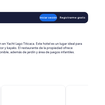
Iniciar sesión
Registrarme gratis
 en Yacht Lago Titicaca. Este hotel es un lugar ideal para
or y kayaks. El restaurante de la propiedad ofrece
onible, además de jardín y área de juegos infantiles.
xprés y check-in exprés
ardo de equipaje
Sonesta Posadas del Inca Lake Titicaca - Puno
Hotel Conde de Lemos
des que incluyen aire acondicionado, además de otros