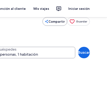
nción al cliente
Mis viajes
Iniciar sesión
Compartir
Guardar
uéspedes
Buscar