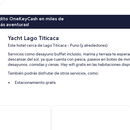
rédito OneKeyCash en miles de
ás aventuras!
Yacht Lago Titicaca
Este hotel cerca de Lago Titicaca - Puno (y alrededores)
Servicios como desayuno buffet incluido, marina y terraza te esperan
descansar del sol, ya que cuenta con pesca, paseos en botes de mot
desayunos, comidas y cenas. Hay wifi gratis en las habitaciones disp
También podrás disfrutar de otros servicios, como:
Estacionamiento gratis
Traslado de ida y vuelta al aeropuerto (con cargo), check-out e
Personal multilingüe, recepción disponible las 24 horas y resgu
Premium Puno
Mosoq Inn
Características de la habitación
Todas las habitaciones de Yacht Lago Titicaca cuentan con amenida
detalles, como wifi gratis y agua embotellada gratis.