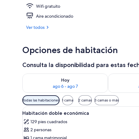
Wifi gratuito
Terraza o pat
Aire acondicionado
Ver todos
Opciones de habitación
Consulta la disponibilidad para estas fec
Consulta la disponibilidad para hoy ago 6 - ago 7
Consulta la d
Hoy
ago 6 - ago 7
Filtros
Todas las habitaciones
1 cama
2 camas
3 camas o más
disponibles
Abrir
Un dormitorio con un ventanal 
para
8
Habitación doble económica
todas
las
129 pies cuadrados
las
habitaciones
2 personas
fotos
de
1 cama matrimonial