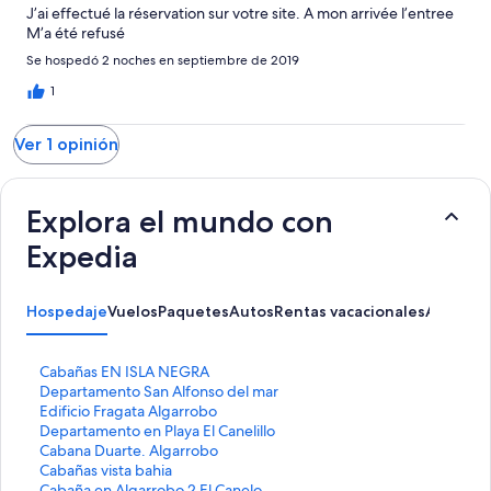
J’ai effectué la réservation sur votre site. A mon arrivée l’entree
M’a été refusé
Se hospedó 2 noches en septiembre de 2019
1
Ver 1 opinión
Explora el mundo con
Expedia
Hospedaje
Vuelos
Paquetes
Autos
Rentas vacacionales
Activida
E
Cabañas EN ISLA NEGRA
n
E
Departamento San Alfonso del mar
l
n
E
Edificio Fragata Algarrobo
a
l
n
E
Departamento en Playa El Canelillo
c
a
l
n
E
Cabana Duarte. Algarrobo
e
c
a
l
n
E
Cabañas vista bahia
p
e
c
a
l
n
E
Cabaña en Algarrobo 2 El Canelo