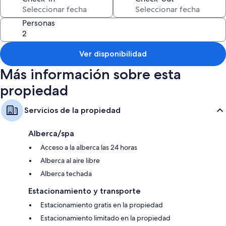
Características de la habitación
Todas las habitaciones de Departamento San Alfonso del Mar tienen
Personas
amenidades como área de comedor independiente.
Otros servicios que también disfrutarás son:
Ver disponibilidad
Baños con regaderas
Más información sobre esta
Balcones, áreas de comedor independiente y cocinas
propiedad
Servicios de la propiedad
Alberca/spa
Acceso a la alberca las 24 horas
Alberca al aire libre
Alberca techada
Estacionamiento y transporte
Estacionamiento gratis en la propiedad
Estacionamiento limitado en la propiedad