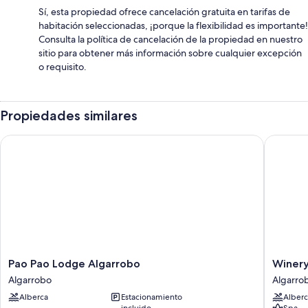
Sí, esta propiedad ofrece cancelación gratuita en tarifas de
habitación seleccionadas, ¡porque la flexibilidad es importante!
Consulta la política de cancelación de la propiedad en nuestro
sitio para obtener más información sobre cualquier excepción
o requisito.
Propiedades similares
Pao Pao Lodge Algarrobo
Winery B
Pao
Winery
Pao Pao Lodge Algarrobo
Winery
Pao
Boutiqu
Algarrobo
Algarro
Lodge
Hotel
Alberca
Estacionamiento
Alberc
Algarrobo
Algarro
incluido
Spa