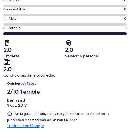
Puntuación
8 - Bueno
10,
ventana
de
es
Puntuación
6 - Aceptable
0
8,
decir,
de
es
Puntuación
4 - Malo
0
Excelente.
6,
decir,
de
Basada
es
Puntuación
2 - Terrible
1
Bueno.
4,
en
decir,
de
Basada
es
0
Aceptable.
2,
en
decir,
de
Basada
es
0
Malo.
2.0
2.0
1
en
decir,
de
Basada
Limpieza
Servicio y personal
opiniones
0
Terrible.
1
en
de
Basada
opiniones
0
2.0
1
en
de
Condiciones de la propiedad
opiniones
1
1
Opiniones
de
Opinión verificada
opiniones
1
2/10 Terrible
opiniones
Bertrand
3 oct. 2019
No le gustó: Limpieza, servicio y personal, condiciones de la
propiedad y comodidad de las habitaciones
Traducir con Google