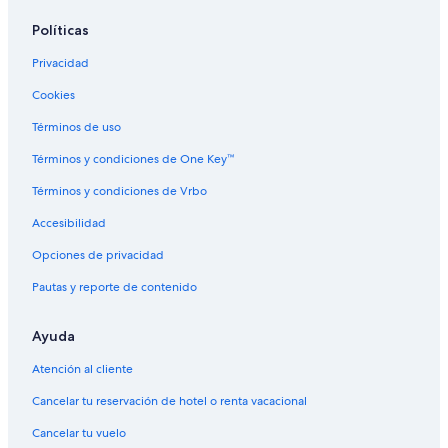
l
o
l
o
n
t
b
o
o
l
e
o
o
i
e
o
,
5
i
n
Políticas
o
A
C
C
E
l
a
R
l
o
h
l
l
c
Privacidad
e
g
n
i
C
o
h
g
a
d
l
a
i
Cookies
a
r
o
e
n
l
Términos de uso
t
r
m
e
e
a
o
i
l
Términos y condiciones de One Key™
1
b
n
o
0
o
i
Términos y condiciones de Vrbo
3
1
o
2
0
L
Accesibilidad
3
a
0
g
Opciones de privacidad
u
Pautas y reporte de contenido
n
a
Ayuda
Atención al cliente
Cancelar tu reservación de hotel o renta vacacional
Cancelar tu vuelo