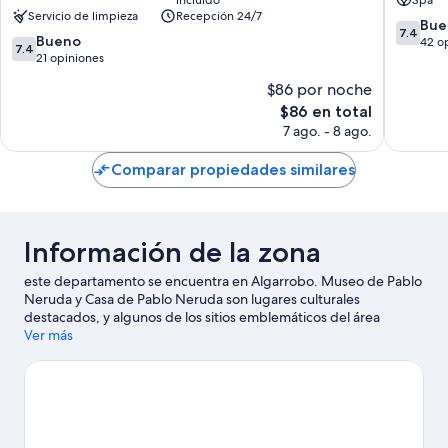
Algarrobo
Servicio de limpieza
Recepción 24/7
7.4
Bue
7.4
7.4
Bueno
de
42 o
7.4
de
21 opiniones
10,
10,
Bueno,
$86 por noche
Bueno,
42
El
$86 en total
21
opinion
precio
opiniones
7 ago. - 8 ago.
actual
es
Comparar propiedades similares
de
$86
Información de la zona
este departamento se encuentra en Algarrobo. Museo de Pablo
Neruda y Casa de Pablo Neruda son lugares culturales
destacados, y algunos de los sitios emblemáticos del área
incluyen Casa de Isla Negra y Parque Humedal río Maípo.
Ver más
Visita
nuestra guía de Algarrobo
Ver más departamentos en Algarrobo