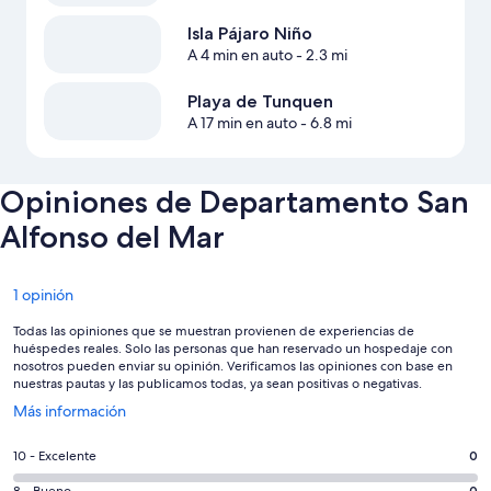
Isla Pájaro Niño
A 4 min en auto
- 2.3 mi
Playa de Tunquen
A 17 min en auto
- 6.8 mi
Opiniones de Departamento San
Alfonso del Mar
Opiniones
1 opinión
Todas las opiniones que se muestran provienen de experiencias de
huéspedes reales. Solo las personas que han reservado un hospedaje con
nosotros pueden enviar su opinión. Verificamos las opiniones con base en
nuestras pautas y las publicamos todas, ya sean positivas o negativas.
Se
Más información
abrirá
en
Puntuación
10 - Excelente
0
una
de
nueva
0