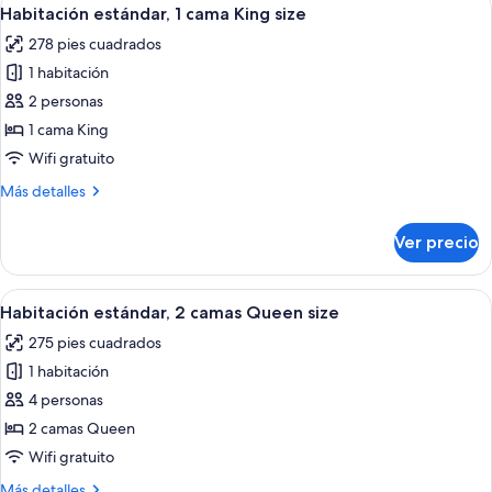
Abrir
personas
10
King
Habitación estándar, 1 cama King size
todas
size,
discapacitadas
278 pies cuadrados
con
las
(Communications)
acceso
1 habitación
fotos
para
de
2 personas
personas
Habitación
discapacitadas
1 cama King
(Communications)
estándar,
Wifi gratuito
1
Más
Más detalles
cama
detalles
King
sobre
Ver precio
Habitación
size
estándar,
1
Abrir
Habitación de hotel con dos camas, un 
11
cama
Habitación estándar, 2 camas Queen size
todas
King
275 pies cuadrados
size
las
1 habitación
fotos
de
4 personas
Habitación
2 camas Queen
estándar,
Wifi gratuito
2
Más
Más detalles