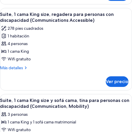
estándar,
acceso
1
Abrir
Edredón, caja de seguridad en la habit
para
10
cama
Suite, 1 cama King size, regadera para personas con
todas
King
personas
discapacidad (Communications Accessible)
size,
las
discapacitadas
278 pies cuadrados
con
fotos
(Communications)
acceso
1 habitación
de
para
4 personas
Suite,
personas
discapacitadas
1
1 cama King
(Communications)
cama
Wifi gratuito
King
Más
Más detalles
size,
detalles
regadera
sobre
Ver precio
Suite,
para
1
personas
cama
Abrir
Edredón, caja de seguridad en la habit
con
6
King
Suite, 1 cama King size y sofá cama, tina para personas con
todas
size,
discapacidad
discapacidad (Communication, Mobility)
regadera
las
(Communications
3 personas
para
fotos
Accessible)
personas
1 cama King y 1 sofá cama matrimonial
de
con
Wifi gratuito
Suite,
discapacidad