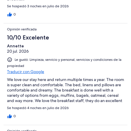
Se hospedó 3 noches en julio de 2026
0
Opinión verificada
10/10 Excelente
Annette
20 jul. 2026
Le gustó: Limpieza, servicio y personal, servicios y condiciones de la
propiedad
Traducir con Google
We love our stay here and return multiple times a year. The room
is super clean and comfortable. The bed, linens and pillows are
comfortable and dreamy. The breakfast is done well with a
variety of options from eggs, muffins, bagels, oatmeal, cereal
and way more. We love the breakfast staff, they do an excellent
job with the food and hospitality. Five star for us!
Se hospedó 4 noches en julio de 2026
0