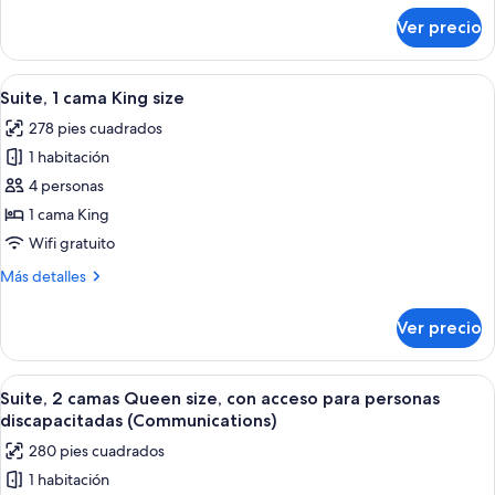
Communications
sobre
Ver precio
Habitación
Hearing)
Premium,
varias
Abrir
Edredón, caja de seguridad en la habit
9
camas
Suite, 1 cama King size
todas
(Suite,
278 pies cuadrados
Communications
las
Hearing)
1 habitación
fotos
de
4 personas
Suite,
1 cama King
1
Wifi gratuito
cama
Más
Más detalles
King
detalles
size
sobre
Ver precio
Suite,
1
cama
Abrir
Habitación de hotel con dos camas, un e
10
King
Suite, 2 camas Queen size, con acceso para personas
todas
size
discapacitadas (Communications)
las
280 pies cuadrados
fotos
1 habitación
de