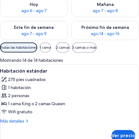
Consulta la disponibilidad para hoy ago 6 - ago 7
Consulta la disponibilidad pa
Hoy
Mañana
ago 6 - ago 7
ago 7 - ago 8
Consulta la disponibilidad para este fin de semana ago 7 - ag
Consulta la disponibilidad par
Este fin de semana
Próximo fin de semana
ago 7 - ago 9
ago 14 - ago 16
Filtros
Todas las habitaciones
1 cama
2 camas
3 camas o más
disponibles
para
Mostrando 14 de 14 habitaciones
las
Abrir
Edredón, caja de seguridad en la habit
5
Habitación estándar
habitaciones
todas
275 pies cuadrados
las
1 habitación
fotos
de
2 personas
Habitación
1 cama King o 2 camas Queen
estándar
Wifi gratuito
Más
Más detalles
detalles
sobre
Ver precio
Habitación