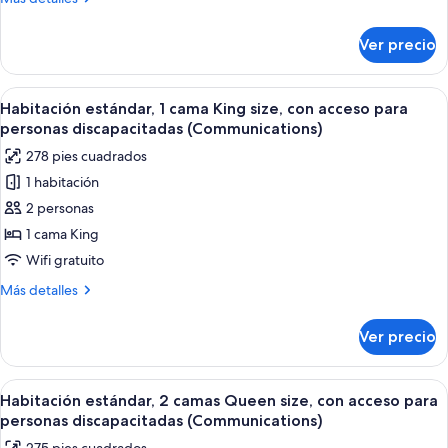
camas
detalles
Queen
sobre
Ver precio
Habitación
size
estándar,
2
Abrir
Habitación de hotel con una cama grande
11
camas
Habitación estándar, 1 cama King size, con acceso para
todas
Queen
personas discapacitadas (Communications)
size
las
278 pies cuadrados
fotos
1 habitación
de
2 personas
Habitación
estándar,
1 cama King
1
Wifi gratuito
cama
Más
Más detalles
King
detalles
size,
sobre
Ver precio
Habitación
con
estándar,
acceso
1
Abrir
Habitación de hotel con dos camas, un 
para
10
cama
Habitación estándar, 2 camas Queen size, con acceso para
todas
King
personas
personas discapacitadas (Communications)
size,
las
discapacitadas