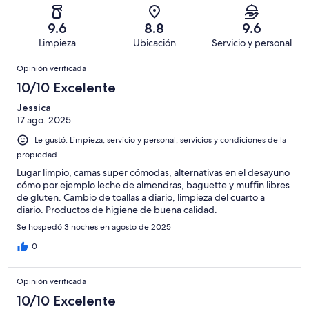
805
Aceptable.
2,
en
decir,
de
Basada
es
139
Malo.
9.6
8.8
9.6
1000
en
decir,
de
Basada
Limpieza
Ubicación
Servicio y personal
opiniones
30
Terrible.
1000
en
Opiniones
de
Basada
opiniones
Opinión verificada
10
1000
en
de
10/10 Excelente
opiniones
16
1000
de
Jessica
opiniones
17 ago. 2025
1000
opiniones
Le gustó: Limpieza, servicio y personal, servicios y condiciones de la
propiedad
Lugar limpio, camas super cómodas, alternativas en el desayuno
cómo por ejemplo leche de almendras, baguette y muffin libres
de gluten. Cambio de toallas a diario, limpieza del cuarto a
diario. Productos de higiene de buena calidad.
Se hospedó 3 noches en agosto de 2025
0
Opinión verificada
10/10 Excelente