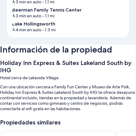
A 3 min en auto
- 1.1 mi
Beerman Family Tennis Center
A 3 min en auto
- 1.1 mi
Lake Hollingsworth
A 4 min en auto
- 1.3 mi
Información de la propiedad
Holiday Inn Express & Suites Lakeland South by
IHG
Hotel cerca de Lakeside Village
Con una ubicación cercana a Family Fun Center y Museo de Arte Polk,
Holiday Inn Express & Suites Lakeland South by IHG te ofrece desayuno
continental incluido, tiendas en la propiedad y lavandería. Además de
contar con servicios como gimnasio y centro de negocios, podrás
conectarte al wifi gratis en las habitaciones.
Estos son otros servicios:
Propiedades similares
Alberca al aire libre
Days Inn & Suites by Wyndham Lakeland
Hyatt Pl
Estacionamiento gratis