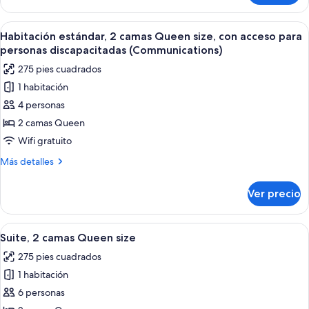
estándar
Abrir
Habitación de hotel con dos camas, un e
10
Habitación estándar, 2 camas Queen size, con acceso para
todas
personas discapacitadas (Communications)
las
275 pies cuadrados
fotos
1 habitación
de
4 personas
Habitación
estándar,
2 camas Queen
2
Wifi gratuito
camas
Más
Más detalles
Queen
detalles
size,
sobre
Ver precio
Habitación
con
estándar,
acceso
2
Abrir
Una habitación de hotel moderna con u
para
6
camas
Suite, 2 camas Queen size
todas
Queen
personas
275 pies cuadrados
size,
las
discapacitadas
con
1 habitación
fotos
(Communications)
acceso
de
6 personas
para