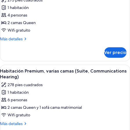
275 pies cuadrados
con
fotos
(Communications)
acceso
1 habitación
de
para
4 personas
Habitación
personas
discapacitadas
estándar,
2 camas Queen
(Communications)
2
Wifi gratuito
camas
Más
Más detalles
Queen
detalles
size,
sobre
Ver precio
Habitación
con
estándar,
acceso
2
Abrir
Edredón, caja de seguridad en la habit
para
8
camas
Habitación Premium, varias camas (Suite, Communications
todas
Queen
personas
Hearing)
size,
las
discapacitadas
278 pies cuadrados
con
fotos
(Communications)
acceso
1 habitación
de
para
6 personas
Habitación
personas
discapacitadas
Premium,
2 camas Queen y 1 sofá cama matrimonial
(Communications)
varias
Wifi gratuito
camas
Más
Más detalles
(Suite,
detalles