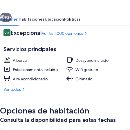
Express
&
erior
Siguiente
Suites
92+
Resumen
Habitaciones
Ubicación
Políticas
Lakeland
Opiniones
Excepcional
9.6
Ver las 1,000 opiniones
South
9.6 de 10,
by
Servicios principales
IHG
Alberca
Desayuno incluido
Estacionamiento incluido
Wifi gratuito
Aire acondicionado
Gimnasio
Exterior
Ver todos
Opciones de habitación
Consulta la disponibilidad para estas fechas