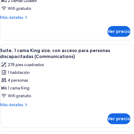
Suite,
personas
2 camas Queen
discapacitadas
2
Wifi gratuito
(Communications)
camas
Más
Más detalles
Queen
detalles
size
sobre
Ver precio
Suite,
2
camas
Abrir
Edredón, caja de seguridad en la habit
10
Queen
Suite, 1 cama King size, con acceso para personas
todas
size
discapacitadas (Communications)
las
278 pies cuadrados
fotos
1 habitación
de
4 personas
Suite,
1
1 cama King
cama
Wifi gratuito
King
Más
Más detalles
size,
detalles
con
sobre
Ver precio
Suite,
acceso
1
para
cama
Habitación de hotel con cama, mesita 