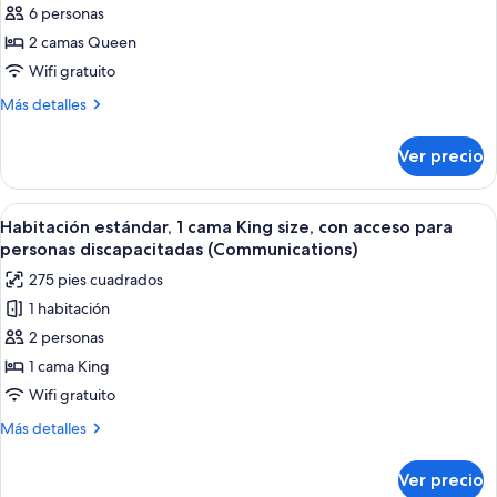
6 personas
Suite,
2
2 camas Queen
camas
Wifi gratuito
Queen
Más
Más detalles
size,
detalles
con
sobre
Ver precio
Suite,
acceso
2
para
camas
Abrir
Una cama bien hecha con un cabecero a
personas
8
Queen
Habitación estándar, 1 cama King size, con acceso para
todas
size,
discapacitadas
personas discapacitadas (Communications)
con
las
(Communications)
275 pies cuadrados
acceso
fotos
para
1 habitación
de
personas
2 personas
Habitación
discapacitadas
(Communications)
estándar,
1 cama King
1
Wifi gratuito
cama
Más
Más detalles
King
detalles
size,
sobre
Ver precio
Habitación
con