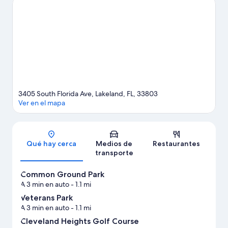
comercial). Asiste a un evento o partido en Estadio Publix Field
at Joker Marchant, y haz algo de tiempo para conocer Family
Fun Center, una de las atracciones imperdibles del lugar.
Visita
nuestra guía de Lakeland
3405 South Florida Ave, Lakeland, FL, 33803
Ver en el mapa
Sección del mapa
Qué hay cerca
Medios de
Restaurantes
transporte
Common Ground Park
A 3 min en auto
- 1.1 mi
Veterans Park
A 3 min en auto
- 1.1 mi
Cleveland Heights Golf Course