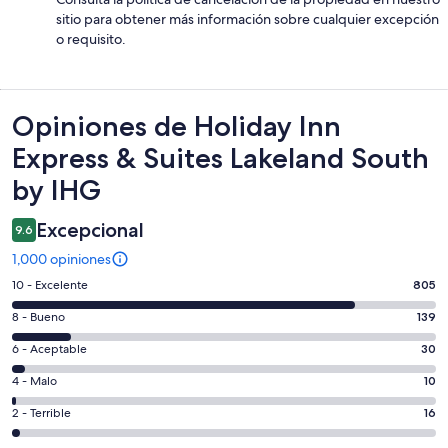
sitio para obtener más información sobre cualquier excepción
o requisito.
Opiniones
Opiniones de Holiday Inn
Express & Suites Lakeland South
by IHG
Excepcional
9.6
1,000 opiniones
Puntuación
10 - Excelente
805
de
Puntuación
8 - Bueno
139
10,
de
es
Puntuación
6 - Aceptable
30
8,
decir,
de
es
Puntuación
4 - Malo
10
Excelente.
6,
decir,
de
Basada
es
Puntuación
2 - Terrible
16
Bueno.
4,
en
decir,
de
Basada
es