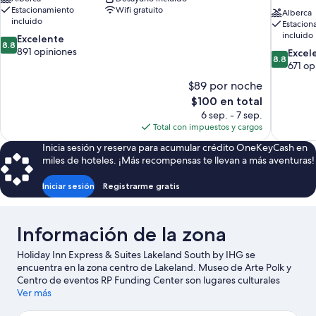
Estacionamiento
Wifi gratuito
Alberca
incluido
Estacion
incluido
8.8
Excelente
8.8
de
891 opiniones
8.8
Excel
8.8
10,
de
671 op
Excelente,
10,
$89 por noche
891
Excelente
El
$100 en total
opiniones
671
precio
6 sep. - 7 sep.
opiniones
actual
Total con impuestos y cargos
es
Inicia sesión y reserva para acumular crédito OneKeyCash en
de
miles de hoteles. ¡Más recompensas te llevan a más aventuras!
$100
Iniciar sesión
Registrarme gratis
Información de la zona
Holiday Inn Express & Suites Lakeland South by IHG se
encuentra en la zona centro de Lakeland. Museo de Arte Polk y
Centro de eventos RP Funding Center son lugares culturales
destacados, y los turistas que quieran ir de compras pueden
Ver más
visitar Lakeside Village y Lakeland Square Mall (centro