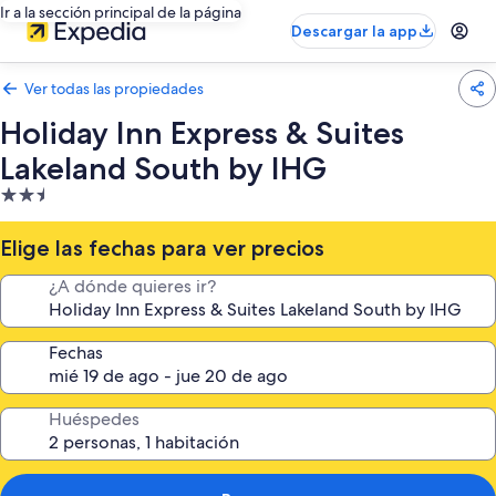
Ir a la sección principal de la página
Descargar la app
Ver todas las propiedades
Holiday Inn Express & Suites
Lakeland South by IHG
Propiedad
de
2.5
Elige las fechas para ver precios
estrellas
¿A dónde quieres ir?
Fechas
Huéspedes