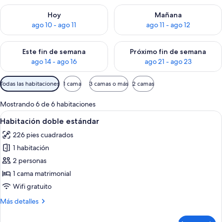
Consulta la disponibilidad para hoy ago 10 - ago 11
Consulta la disponibilidad par
Hoy
Mañana
ago 10 - ago 11
ago 11 - ago 12
Consulta la disponibilidad para este fin de semana ago 14 - ag
Consulta la disponibilidad pa
Este fin de semana
Próximo fin de semana
ago 14 - ago 16
ago 21 - ago 23
Filtros
Todas las habitaciones
1 cama
3 camas o más
2 camas
disponibles
para
Mostrando 6 de 6 habitaciones
las
Abrir
Habitación de hotel con cama, escritorio
9
Habitación doble estándar
habitaciones
todas
226 pies cuadrados
las
1 habitación
fotos
de
2 personas
Habitación
1 cama matrimonial
doble
Wifi gratuito
estándar
Más
Más detalles
detalles
sobre