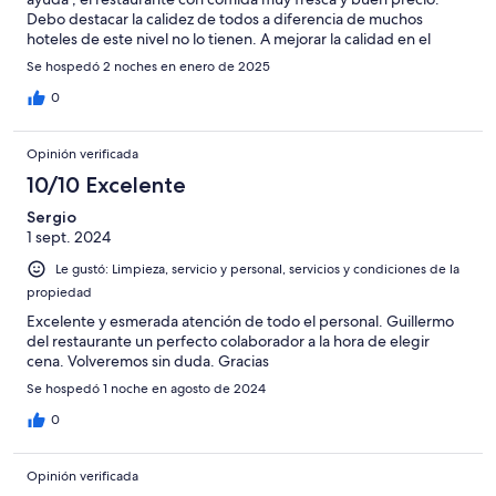
Debo destacar la calidez de todos a diferencia de muchos
hoteles de este nivel no lo tienen. A mejorar la calidad en el
desayuno y poner un ojo exigente en la vajilla, recomendaria
Se hospedó 2 noches en enero de 2025
fajinar vasos y platos .
0
Opinión verificada
10/10 Excelente
Sergio
1 sept. 2024
Le gustó: Limpieza, servicio y personal, servicios y condiciones de la
propiedad
Excelente y esmerada atención de todo el personal. Guillermo
del restaurante un perfecto colaborador a la hora de elegir
cena. Volveremos sin duda. Gracias
Se hospedó 1 noche en agosto de 2024
0
Opinión verificada