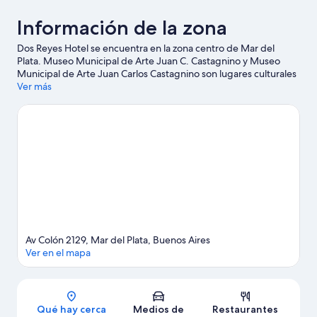
Información de la zona
Dos Reyes Hotel se encuentra en la zona centro de Mar del
Plata. Museo Municipal de Arte Juan C. Castagnino y Museo
Municipal de Arte Juan Carlos Castagnino son lugares culturales
destacados, y algunos de los lugares cercanos donde se
Ver más
pueden hacer actividades incluyen Club de golf de Mar del
Plata y Puerto de Mar del Plata. ¿Quieres asistir a un evento o
partido mientras estás en la ciudad? Consulta el calendario de
Estadio polideportivo Islas Malvinas o Estadio José María
Minella.
Visita nuestra guía de Mar del Plata
Av Colón 2129, Mar del Plata, Buenos Aires
Ver en el mapa
Sección del mapa
Qué hay cerca
Medios de
Restaurantes