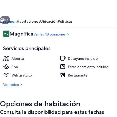
Hotel
erior
Siguiente
27+
Resumen
Habitaciones
Ubicación
Políticas
Opiniones
Magnífica
9.0
Ver las 48 opiniones
9.0 de 10,
Servicios principales
Alberca
Desayuno incluido
Spa
Estacionamiento incluido
Wifi gratuito
Restaurante
Alberca techada
Ver todos
Opciones de habitación
Consulta la disponibilidad para estas fechas