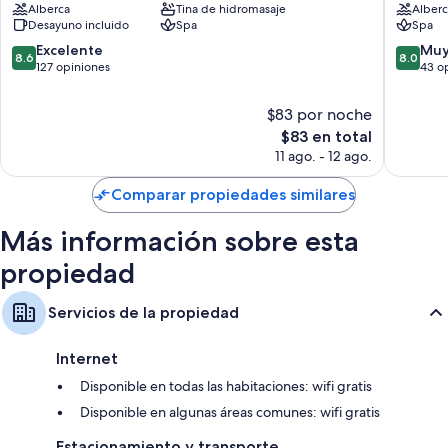
Tinas, amenidades de baño gratuitas y secadoras de cabello
Alberca
Tina de hidromasaje
Alberc
Centro
del
Desayuno incluido
Spa
Spa
Televisiones LCD de 32 pulgadas con canales por cable
Plata
8.6
8.0
Excelente
Muy
Calefacción, servicio de limpieza diario y escritorios
8.6
8.0
de
de
127 opiniones
43 o
10,
10,
Excelente,
Muy
$83 por noche
127
bueno,
El
$83 en total
opiniones
43
precio
11 ago. - 12 ago.
opinion
actual
es
Comparar propiedades similares
de
$83
Más información sobre esta
propiedad
Servicios de la propiedad
Internet
Disponible en todas las habitaciones: wifi gratis
Disponible en algunas áreas comunes: wifi gratis
Estacionamiento y transporte