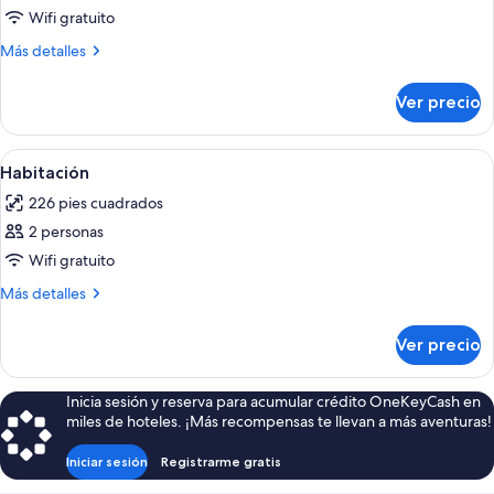
Habitación
Wifi gratuito
Más
Más detalles
detalles
sobre
Ver precio
Habitación
Abrir
1 habitación, ropa de cama de alta cal
16
Habitación
todas
226 pies cuadrados
las
2 personas
fotos
de
Wifi gratuito
Habitación
Más
Más detalles
detalles
sobre
Ver precio
Habitación
Inicia sesión y reserva para acumular crédito OneKeyCash en
miles de hoteles. ¡Más recompensas te llevan a más aventuras!
Iniciar sesión
Registrarme gratis