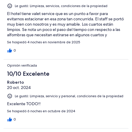
Le gustó: Limpieza, servicios, condiciones de la propiedad
El hotel tiene valet service que es un punto a favor para
evitarnos estacionar en esa zona tan concurrida. El staff se portó
muy bien con nosotros y es muy amable. Los cuartos están
limpios. Se nota un poco el paso del tiempo con respecto a las
alfombras que necesitan estirarse en algunos cuartos y
cambiarse en otros. Pero las camas una maravilla y así también
Se hospedó 4 noches en noviembre de 2025
los desayunos.
0
Opinión verificada
10/10 Excelente
Roberto
20 oct. 2024
Le gustó: Limpieza, servicio y personal, condiciones de la propiedad
Excelente TODO!!
Se hospedó 6 noches en octubre de 2024
0