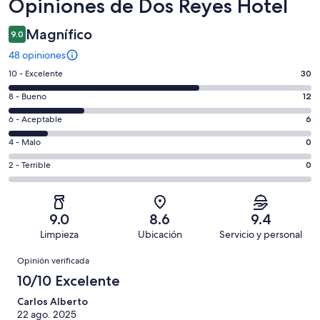
Opiniones
Opiniones de Dos Reyes Hotel
Magnífico
9.0
48 opiniones
Puntuación
10 - Excelente
30
de
Puntuación
8 - Bueno
12
10,
de
es
Puntuación
6 - Aceptable
6
8,
decir,
de
es
Puntuación
4 - Malo
0
Excelente.
6,
decir,
de
Basada
es
Puntuación
2 - Terrible
0
Bueno.
4,
en
decir,
de
Basada
es
30
Aceptable.
2,
en
decir,
de
Basada
es
12
Malo.
9.0
8.6
9.4
48
en
decir,
de
Basada
Limpieza
Ubicación
Servicio y personal
opiniones
6
Terrible.
48
en
Opiniones
de
Basada
opiniones
Opinión verificada
0
48
en
de
10/10 Excelente
opiniones
0
48
de
Carlos Alberto
opiniones
22 ago. 2025
48