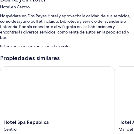
Hotel en Centro
Hospédate en Dos Reyes Hotel y aprovecha la calidad de sus servicios,
como desayuno buffet incluido, biblioteca y servicio de lavandería o
tintorería. Podrás conectarte al wifi gratis en las habitaciones y
encontrarás diversos servicios, como renta de autos en la propiedad y
bar.
Estos son algunos servicios adicionales:
Alberca techada
Propiedades similares
Estacionamiento gratis
Hotel Spa Republica
Hotel Aa
Traslados por la zona, salas de tratamientos de spa y recepción
disponible las 24 horas
Elevador, resguardo de equipaje y servicio de concierge
Características de la habitación
Las 132 habitaciones tienen comodidades como servicio a la habitación
las 24 horas y ropa de cama de alta calidad, además de detalles como
wifi gratis y aire acondicionado.
Hotel
Hotel
Hotel Spa Republica
Hotel 
Otros de los servicios que también encontrarás incluyen:
Spa
Aatrac
Centro
Mar del 
Republica
Mar