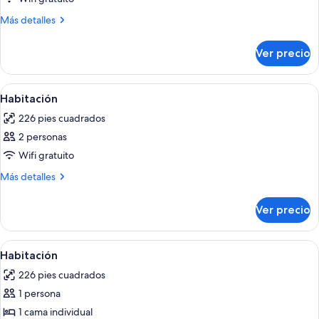
doble
Más
Más detalles
estándar
detalles
de
sobre
Ver precio
Habitación
uso
doble
individual
estándar
Abrir
1 habitación, ropa de cama de alta cal
5
de
Habitación
todas
uso
226 pies cuadrados
individual
las
2 personas
fotos
de
Wifi gratuito
Habitación
Más
Más detalles
detalles
sobre
Ver precio
Habitación
Abrir
1 habitación, ropa de cama de alta cal
6
Habitación
todas
226 pies cuadrados
las
1 persona
fotos
de
1 cama individual