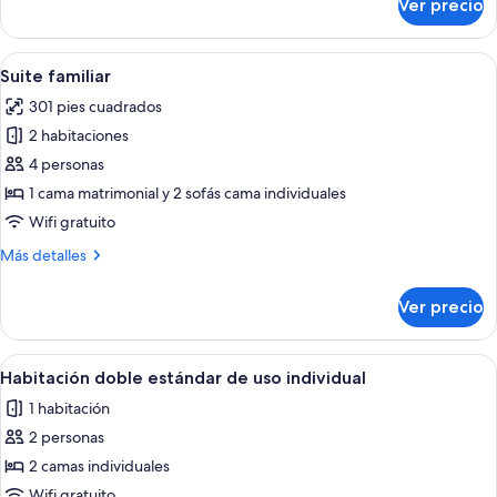
Ver precio
Habitación
doble
estándar
Abrir
Una habitación de hotel con una cama 
9
Suite familiar
todas
301 pies cuadrados
las
2 habitaciones
fotos
de
4 personas
Suite
1 cama matrimonial y 2 sofás cama individuales
familiar
Wifi gratuito
Más
Más detalles
detalles
sobre
Ver precio
Suite
familiar
Abrir
Una cama bien hecha con sábanas blan
9
Habitación doble estándar de uso individual
todas
1 habitación
las
2 personas
fotos
de
2 camas individuales
Habitación
Wifi gratuito