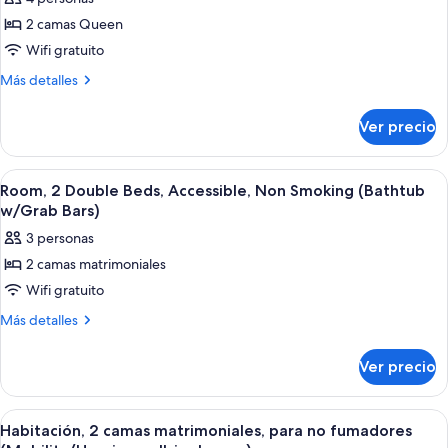
size,
las
no
para
2 camas Queen
fotos
fumadores
no
de
Wifi gratuito
fumadores
Habitación,
Más
Más detalles
2
detalles
sobre
camas
Ver precio
Habitación,
Queen
2
size,
camas
Abrir
Habitación de hotel con dos camas, un
1
para
Queen
Room, 2 Double Beds, Accessible, Non Smoking (Bathtub
todas
size,
no
w/Grab Bars)
para
las
fumadores
3 personas
no
fotos
fumadores
2 camas matrimoniales
de
Wifi gratuito
Room,
2
Más
Más detalles
detalles
Double
sobre
Beds,
Ver precio
Room,
Accessible,
2
Non
Double
Abrir
Habitación de hotel con dos camas, u
1
Beds,
Smoking
Habitación, 2 camas matrimoniales, para no fumadores
todas
Accessible,