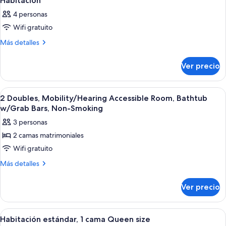
Habitación
4 personas
Wifi gratuito
Más
Más detalles
detalles
sobre
Ver precio
Habitación
Abrir
Camas con pillow-top, escritorio y ta
8
2 Doubles, Mobility/Hearing Accessible Room, Bathtub
todas
w/Grab Bars, Non-Smoking
las
3 personas
fotos
2 camas matrimoniales
de
Wifi gratuito
2
Doubles,
Más
Más detalles
detalles
Mobility/Hearing
sobre
Accessible
Ver precio
2
Room,
Doubles,
Bathtub
Mobility/Hearing
Abrir
Habitación de hotel con una cama grand
1
Accessible
w/Grab
Habitación estándar, 1 cama Queen size
todas