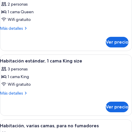
Room,
Bars,
2 personas
Bathtub
las
Non-
w/Grab
1 cama Queen
fotos
Smoking
Bars,
de
Wifi gratuito
Non-
Habitación
Smoking
Más
Más detalles
estándar,
detalles
sobre
1
Ver precio
Habitación
cama
estándar,
Queen
1
Abrir
Una habitación de hotel con cama, escr
1
size
cama
Habitación estándar, 1 cama King size
todas
Queen
3 personas
size
las
1 cama King
fotos
de
Wifi gratuito
Habitación
Más
Más detalles
estándar,
detalles
sobre
1
Ver precio
Habitación
cama
estándar,
King
1
Abrir
Habitación de hotel con dos camas, un 
1
size
cama
Habitación, varias camas, para no fumadores
todas
King