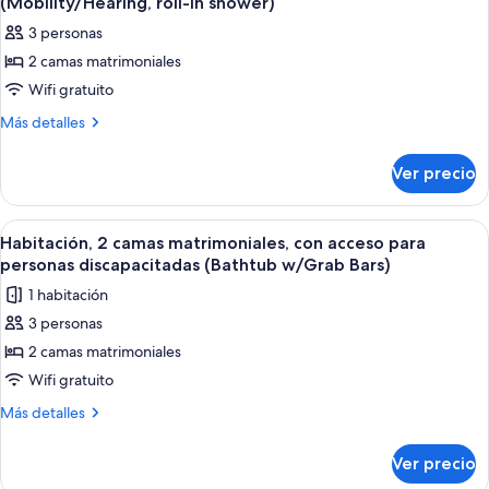
(Mobility/Hearing, roll-in shower)
(Bathtub
Non
las
w/Grab
3 personas
Smoking
fotos
Bars)
(Bathtub
2 camas matrimoniales
de
w/Grab
Wifi gratuito
Habitación,
Bars)
2
Más
Más detalles
detalles
camas
sobre
matrimoniales,
Ver precio
Habitación,
para
2
no
camas
Abrir
Habitación de hotel con dos camas, u
1
matrimoniales,
fumadores
Habitación, 2 camas matrimoniales, con acceso para
todas
para
personas discapacitadas (Bathtub w/Grab Bars)
(Mobility/Hearing,
no
las
roll-
1 habitación
fumadores
fotos
in
(Mobility/Hearing,
3 personas
de
roll-
shower)
2 camas matrimoniales
Habitación,
in
shower)
2
Wifi gratuito
camas
Más
Más detalles
matrimoniales,
detalles
sobre
con
Ver precio
Habitación,
acceso