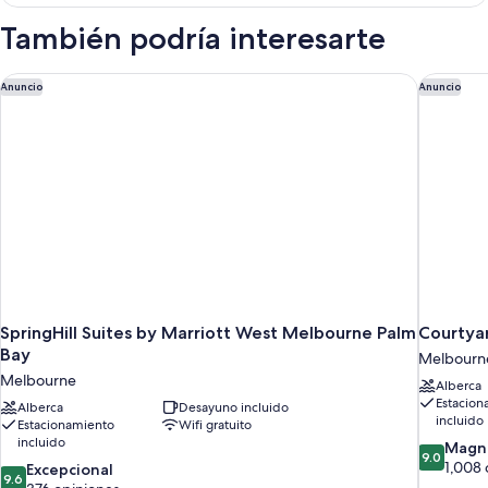
2
para
camas
También podría interesarte
personas
matrimoniales,
con
discapacitadas
acceso
SpringHill Suites by Marriott West Melbourne Palm Bay
Courtya
Anuncio
Anuncio
(Bathtub
para
w/Grab
personas
discapacitadas
Bars)
(Bathtub
w/Grab
Bars)
SpringHill Suites by Marriott West Melbourne Palm
Courtya
Bay
Melbourn
Melbourne
Alberca
Estacion
Alberca
Desayuno incluido
incluido
Estacionamiento
Wifi gratuito
incluido
9.0
Magní
9.0
de
1,008 
9.6
Excepcional
9.6
10,