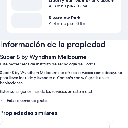
Liberty Bell Memorial Museum
A 13 min a pie
- 0.7 mi
Riverview Park
A 14 min a pie
- 0.8 mi
Información de la propiedad
Super 8 by Wyndham Melbourne
Este motel cerca de Instituto de Tecnología de Florida
Super 8 by Wyndham Melbourne te ofrece servicios como desayuno
para llevar incluido y lavandería. Contarás con wifi gratis en las
habitaciones.
Estos son algunos más de los servicios en este motel:
Estacionamiento gratis
Estacionamiento para casas rodantes, autobuses y camiones, check-
Propiedades similares
out exprés y máquina expendedora
Los clientes suelen dejar opiniones positivas de aspectos como la
Days Inn by Wyndham Melbourne
Americas
atención del personal