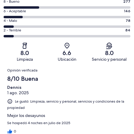
Puntuación
8 - Bueno
277
10,
de
es
Puntuación
6 - Aceptable
146
8,
decir,
de
es
Puntuación
4 - Malo
78
Excelente.
6,
decir,
de
Basada
es
Puntuación
2 - Terrible
84
Bueno.
4,
en
decir,
de
Basada
es
415
Aceptable.
2,
en
decir,
de
Basada
es
277
Malo.
8.0
6.6
8.0
1000
en
decir,
de
Basada
Limpieza
Ubicación
Servicio y personal
opiniones
146
Terrible.
1000
en
Opiniones
de
Basada
opiniones
Opinión verificada
78
1000
en
de
8/10 Buena
opiniones
84
1000
de
Dennis
opiniones
1 ago. 2025
1000
opiniones
Le gustó: Limpieza, servicio y personal, servicios y condiciones de la
propiedad
Mejor los desayunos
Se hospedó 4 noches en julio de 2025
0