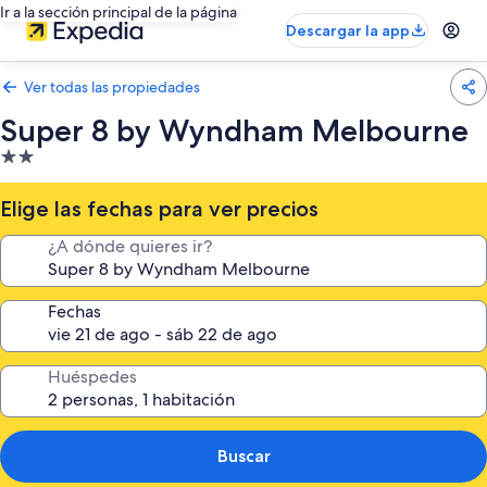
Ir a la sección principal de la página
Descargar la app
Ver todas las propiedades
Super 8 by Wyndham Melbourne
Propiedad
de
2.0
Elige las fechas para ver precios
estrellas
¿A dónde quieres ir?
Fechas
Huéspedes
Buscar