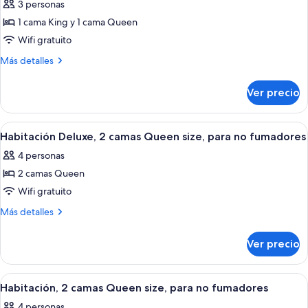
3 personas
size
las
1 cama King y 1 cama Queen
fotos
de
Wifi gratuito
Habitación,
Más
Más detalles
varias
detalles
sobre
camas,
Ver precio
Habitación,
para
varias
no
camas,
Abrir
Una habitación de hotel con dos camas, 
2
fumadores
para
Habitación Deluxe, 2 camas Queen size, para no fumadores
todas
no
4 personas
fumadores
las
2 camas Queen
fotos
de
Wifi gratuito
Habitación
Más
Más detalles
Deluxe,
detalles
sobre
2
Ver precio
Habitación
camas
Deluxe,
Queen
2
Abrir
Una habitación de hotel con dos camas, 
1
size,
camas
Habitación, 2 camas Queen size, para no fumadores
todas
Queen
para
4 personas