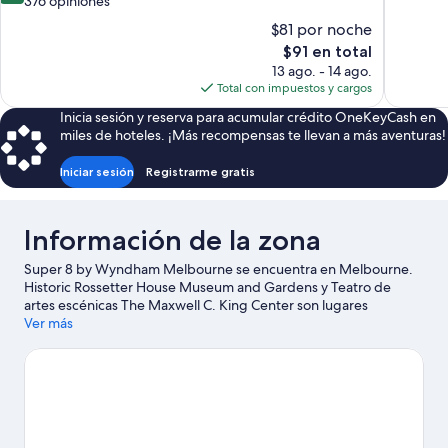
de
376 opiniones
Magnífico
10,
$81 por noche
1,008
Excepcional,
El
$91 en total
opiniones
376
precio
13 ago. - 14 ago.
opiniones
actual
Total con impuestos y cargos
es
Inicia sesión y reserva para acumular crédito OneKeyCash en
de
miles de hoteles. ¡Más recompensas te llevan a más aventuras!
$91
Iniciar sesión
Registrarme gratis
Información de la zona
Super 8 by Wyndham Melbourne se encuentra en Melbourne.
Historic Rossetter House Museum and Gardens y Teatro de
artes escénicas The Maxwell C. King Center son lugares
culturales destacados, y algunos de los puntos de interés del
Ver más
área incluyen Jardín botánico Joy and Gordon Patterson y
Parque de atracciones Andretti Thrill Park. También vale la pena
conocer Fun Town y Brevard Zoo.
Visita nuestra guía de
Melbourne
Ver más moteles en Melbourne