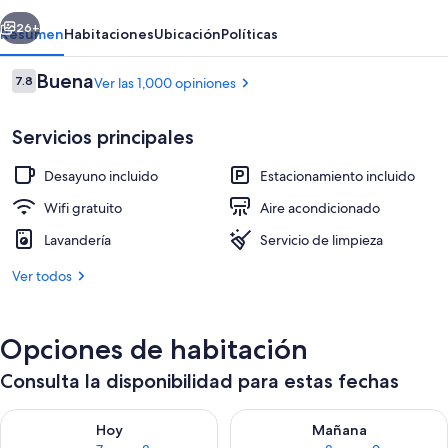
Wyndham
erior
Siguiente
Melbourne
26+
Resumen
Habitaciones
Ubicación
Políticas
Opiniones
Buena
7.8
Ver las 1,000 opiniones
7.8 de 10,
Servicios principales
Desayuno incluido
Estacionamiento incluido
Wifi gratuito
Aire acondicionado
Lavandería
Servicio de limpieza
Camas con pillow-top, escritorio y ta
Ver todos
Opciones de habitación
Consulta la disponibilidad para estas fechas
Consulta la disponibilidad para hoy ago 7 - ago 8
Consulta la disponibilidad pa
Hoy
Mañana