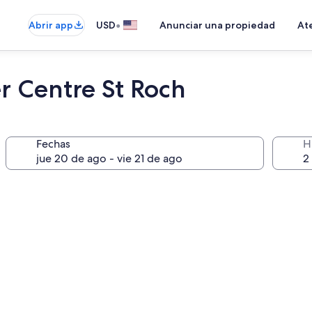
•
Abrir app
USD
Anunciar una propiedad
Ate
r Centre St Roch
Fechas
H