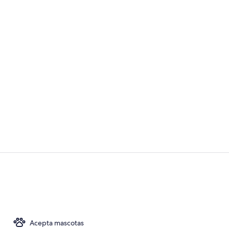
Ropa de cama
Vista fronta
Acepta mascotas