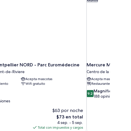
Anuncio
ntpellier NORD - Parc Euromédecine
Mercure Montpellie
nt-de-Riviere
Centro de la ciudad de 
Acepta mascotas
Acepta mascotas
iento
Wifi gratuito
Restaurante
9.2
Magnífico
9.2
de
188 opiniones
niones
10,
Magnífico,
$63 por noche
188
El
$73 en total
opiniones
precio
4 sep. - 5 sep.
actual
Total con impuestos y cargos