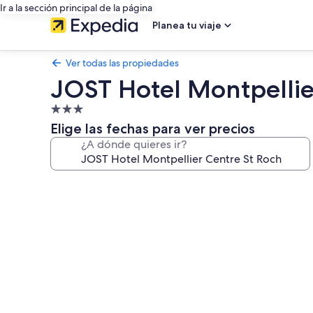
Ir a la sección principal de la página
Planea tu viaje
Ver todas las propiedades
JOST Hotel Montpellie
Propiedad
de
Elige las fechas para ver precios
3.0
¿A dónde quieres ir?
estrellas
Galería
de
fotos
de
JOST
Hotel
Montpellier