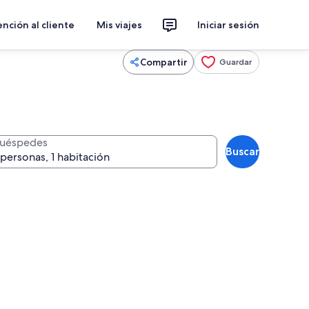
nción al cliente
Mis viajes
Iniciar sesión
Compartir
Guardar
uéspedes
Buscar