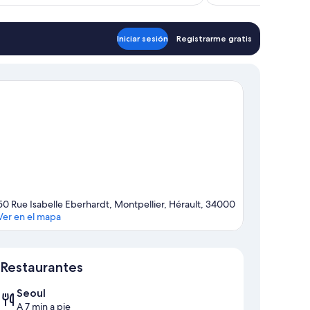
es
de
$73
Iniciar sesión
Registrarme gratis
50 Rue Isabelle Eberhardt, Montpellier, Hérault, 34000
Ver en el mapa
Sección del mapa
Restaurantes
Seoul
A 7 min a pie