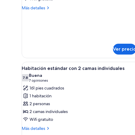
Standard
Más
Más detalles
Twin
detalles
sobre
Room
Standard
Twin
Room
Ver preci
Abrir
Un dormitorio moderno con dos 
5
Habitación estándar con 2 camas individuales
todas
Buena
las
7.8
7.8 de 10
(7
7 opiniones
fotos
opiniones)
161 pies cuadrados
de
1 habitación
Habitación
2 personas
estándar
2 camas individuales
con
Wifi gratuito
2
camas
Más
Más detalles
individuales
detalles