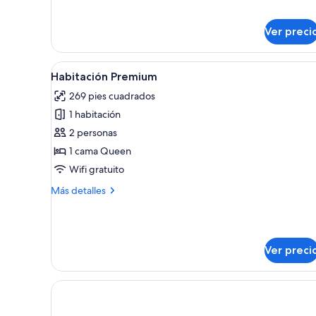
sobre
Habitación
Ver preci
estándar
con
2
Abrir
Un dormitorio amplio con una 
camas
6
Habitación Premium
todas
individuales
269 pies cuadrados
las
1 habitación
fotos
de
2 personas
Habitación
1 cama Queen
Premium
Wifi gratuito
Más
Más detalles
detalles
sobre
Habitación
Premium
Ver preci