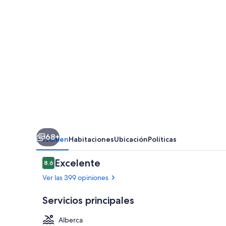
Centre
St
Roch
68+
Resumen
Habitaciones
Ubicación
Políticas
Opiniones
Excelente
8.6
8.6 de 10,
Ver las 399 opiniones
Servicios principales
Alberca