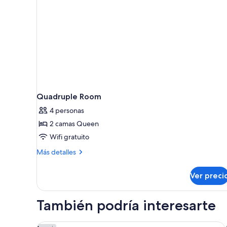
Quadruple Room
4 personas
2 camas Queen
Wifi gratuito
Más
Más detalles
detalles
sobre
Ver preci
Quadruple
Room
También podría interesarte
Bikube Coliving Hôtel - Montpellier Centre Gare St