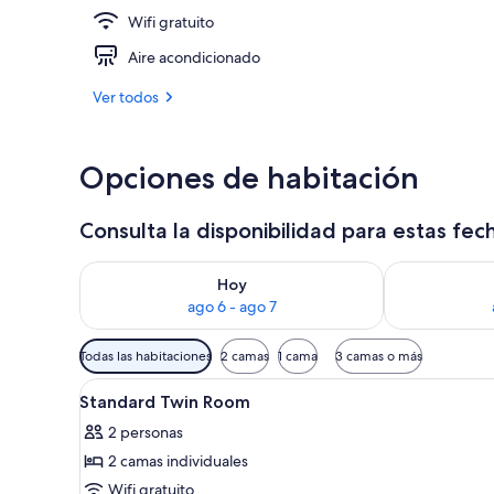
Wifi gratuito
Terraza o pat
Aire acondicionado
Ver todos
Opciones de habitación
Consulta la disponibilidad para estas fec
Consulta la disponibilidad para hoy ago 6 - ago 7
Consulta la d
Hoy
ago 6 - ago 7
Filtros
Todas las habitaciones
2 camas
1 cama
3 camas o más
disponibles
Abrir
Un baño con un lavabo blanco,
para
6
Standard Twin Room
todas
las
2 personas
las
habitaciones
2 camas individuales
fotos
de
Wifi gratuito