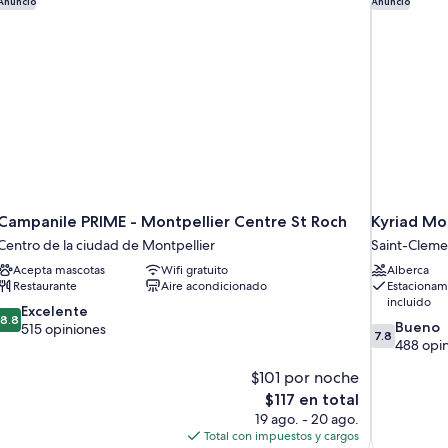
Anuncio
Anuncio
Campanile PRIME - Montpellier Centre St Roch
Kyriad Mo
Centro de la ciudad de Montpellier
Saint-Cleme
Acepta mascotas
Wifi gratuito
Alberca
Restaurante
Aire acondicionado
Estacionam
incluido
8.8
Excelente
8.8
7.8
Bueno
de
515 opiniones
7.8
de
488 opi
10,
10,
Excelente,
$101 por noche
Bueno,
515
El
488
$117 en total
opiniones
precio
opiniones
19 ago. - 20 ago.
actual
Total con impuestos y cargos