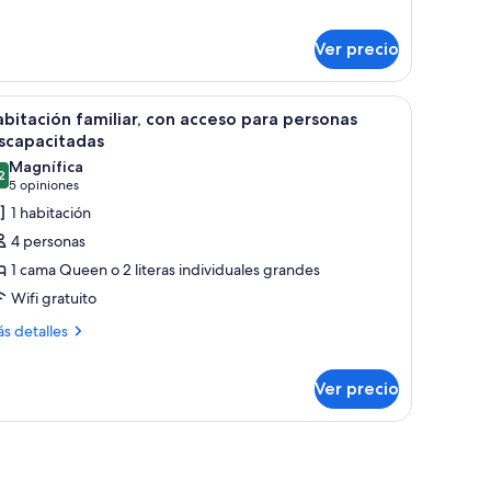
bre
bitación
Ver precio
iliar
a estantería de madera llena de libros y adornos, un televisor en la pared 
brir
Un dormitorio moderno con una cama grande, 
6
bitación familiar, con acceso para personas
odas
scapacitadas
s
Magnífica
2
otos
9.2 de 10
(5
5 opiniones
e
opiniones)
1 habitación
abitación
4 personas
miliar,
1 cama Queen o 2 literas individuales grandes
on
Wifi gratuito
cceso
ás
ara
s detalles
talles
ersonas
bre
iscapacitadas
Ver precio
bitación
iliar,
n
ceso
ra
rsonas