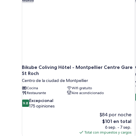
Anuncio
Bikube Coliving Hôtel - Montpellier Centre Gare
St Roch
Centro de la ciudad de Montpellier
Cocina
Wifi gratuito
Restaurante
Aire acondicionado
9.8
Excepcional
9.8
de
175 opiniones
10,
$84 por noche
Excepcional,
El
$101 en total
175
precio
6 sep. - 7 sep.
opiniones
actual
Total con impuestos y cargos