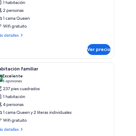
1 habitación
abitación
2 personas
stándar
1 cama Queen
Wifi gratuito
ás
s detalles
talles
bre
Ver precio
bitación
tándar
año visible a través de un vidrio.
abecero de madera y un ventanal pequeño.
brir
Una habitación de hotel moderna con una cama,
7
bitación familiar
odas
Excelente
s
8
8.8 de 10
(5
5 opiniones
otos
opiniones)
237 pies cuadrados
e
1 habitación
abitación
4 personas
miliar
1 cama Queen y 2 literas individuales
Wifi gratuito
ás
s detalles
talles