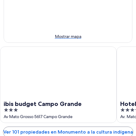
hoy,
para
cultura
7
mañana
indígena
ago
por
para
-
la
este
8
noche,
fin
ago
8
de
Mostrar mapa
ago
semana,
-
7
ibis budget Campo Grande
Hotel De
9
ago
ago
-
9
ago
ibis budget Campo Grande
Hotel
3
4.5
out
out
Av Mato Grosso 5617 Campo Grande
Av. Mat
MS
of
of
5
5
Ver 101 propiedades en Monumento a la cultura indígena