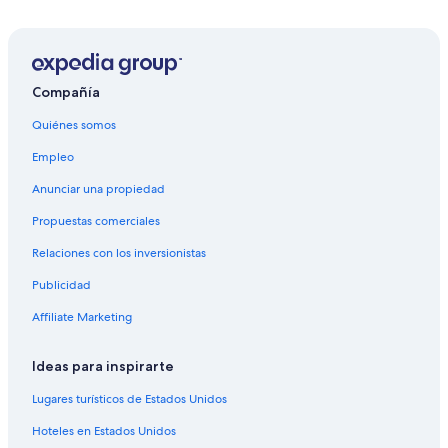
Apartamentos en Campo Grande
Hostales en Campo Grande
Hoteles con spa en Campo Grande
Hoteles de lujo en Campo Grande
Compañía
Hoteles en la playa en Campo Grande
Quiénes somos
Hoteles cerca del lago en Campo Grande
Empleo
Hoteles con estacionamiento en Campo Grande
Anunciar una propiedad
Hoteles que aceptan mascotas en Campo Grande
Propuestas comerciales
Hoteles en Campo Grande
Relaciones con los inversionistas
Hoteles en Carandá Bosque
Publicidad
Hoteles en Moreninha
Affiliate Marketing
Hoteles para ir de compras en Mato Grosso del Sur
Hoteles de negocios en Mato Grosso del Sur
Ideas para inspirarte
Hoteles en la playa en Mato Grosso del Sur
Lugares turísticos de Estados Unidos
Hoteles baratos en Mato Grosso del Sur
Hoteles en Estados Unidos