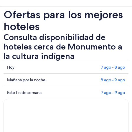
Ofertas para los mejores
hoteles
Consulta disponibilidad de
hoteles cerca de Monumento a
la cultura indígena
Consultar
Hoy
7 ago - 8 ago
los
precios
Consultar
Mañana por la noche
8 ago - 9 ago
cerca
precios
de
cerca
Consultar
Este fin de semana
7 ago - 9 ago
Monumento
de
precios
a
Monumento
cerca
la
a
de
cultura
la
Monumento
indígena
cultura
a
para
indígena
la