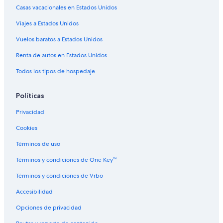
Hoteles con bar en Mato Grosso del Sur
Casas vacacionales en Estados Unidos
Hoteles con gimnasio en Mato Grosso del Sur
Viajes a Estados Unidos
Hoteles con restaurante en Mato Grosso del Sur
Vuelos baratos a Estados Unidos
Hoteles con sauna en Mato Grosso del Sur
Renta de autos en Estados Unidos
Hoteles con traslado del/al aeropuerto en Mato Grosso
del Sur
Todos los tipos de hospedaje
Hoteles en Mato Grosso del Sur
Políticas
Resorts en Mato Grosso del Sur
Privacidad
Hoteles haciendas en Mato Grosso del Sur
Cookies
Hostales en Mato Grosso del Sur
Términos de uso
Hoteles en Guanandi
Hoteles en Taquarussú
Términos y condiciones de One Key™
Hoteles cerca de Centro Comercial Campo Grande
Términos y condiciones de Vrbo
Hoteles en Aero Rancho
Accesibilidad
Hoteles en Vila Saraiva
Opciones de privacidad
Hoteles en Vila Oriente