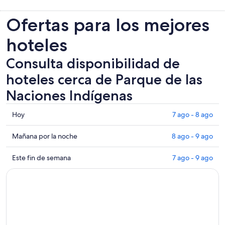
Ofertas para los mejores
hoteles
Consulta disponibilidad de
hoteles cerca de Parque de las
Naciones Indígenas
Consultar
Hoy
7 ago - 8 ago
los
precios
Consultar
Mañana por la noche
8 ago - 9 ago
cerca
precios
de
cerca
Consultar
Este fin de semana
7 ago - 9 ago
Parque
de
precios
de
Parque
cerca
las
de
de
Naciones
las
Parque
Indígenas
Naciones
de
para
Indígenas
las