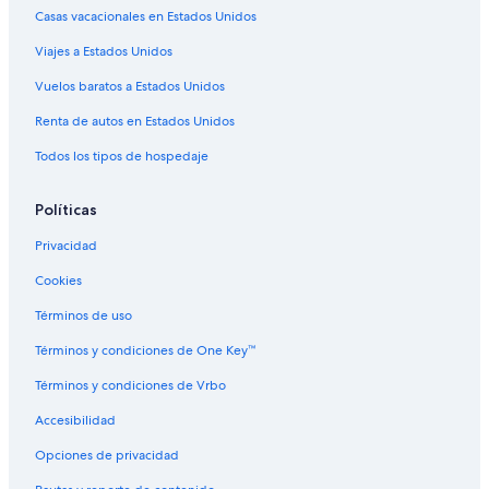
Casas vacacionales en Estados Unidos
Hoteles en Nova Lima
Viajes a Estados Unidos
Apartamentos en Campo Grande
Vuelos baratos a Estados Unidos
Hostales en Campo Grande
Hoteles con spa en Campo Grande
Renta de autos en Estados Unidos
Hoteles de lujo en Campo Grande
Todos los tipos de hospedaje
Hoteles en la playa en Campo Grande
Políticas
Hoteles cerca del lago en Campo Grande
Privacidad
Hoteles con estacionamiento en Campo Grande
Cookies
Hoteles que aceptan mascotas en Campo Grande
Términos de uso
Hoteles en Campo Grande
Hoteles en Taquarussú
Términos y condiciones de One Key™
Hoteles en Vila Nasser
Términos y condiciones de Vrbo
Hoteles en Chácara Cachoeira
Accesibilidad
Hoteles en Nova São Bento
Opciones de privacidad
Hoteles cerca de Centro comercial Norte Sul Plaza