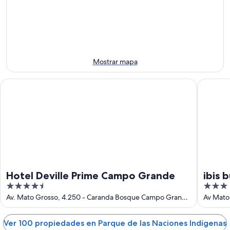
hoy,
para
Naciones
7
mañana
Indígenas
ago
por
para
-
la
este
8
noche,
fin
ago
8
de
Mostrar mapa
ago
semana,
-
7
Hotel Deville Prime Campo Grande
ibis bu
9
ago
ago
-
9
ago
Hotel Deville Prime Campo Grande
ibis
4.5
3
out
out
Av. Mato Grosso, 4.250 - Caranda Bosque Campo Grande
Av Mato
MS
of
of
5
5
Ver 100 propiedades en Parque de las Naciones Indígenas