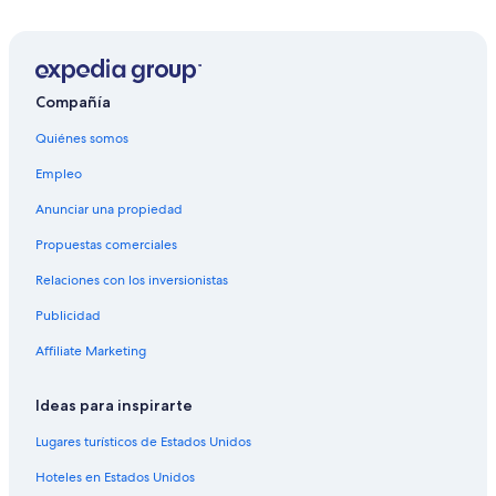
Hoteles en Villa Quito
Hoteles cerca de Centro Comercial Campo Grande
Hoteles para ir de compras en Mato Grosso del Sur
Hoteles de negocios en Mato Grosso del Sur
Compañía
Hoteles en la playa en Mato Grosso del Sur
Quiénes somos
Hoteles baratos en Mato Grosso del Sur
Empleo
Hoteles con bar en Mato Grosso del Sur
Anunciar una propiedad
Hoteles con gimnasio en Mato Grosso del Sur
Propuestas comerciales
Hoteles con restaurante en Mato Grosso del Sur
Relaciones con los inversionistas
Hoteles con sauna en Mato Grosso del Sur
Publicidad
Hoteles con traslado del/al aeropuerto en Mato Grosso
Affiliate Marketing
del Sur
Hoteles en Mato Grosso del Sur
Ideas para inspirarte
Resorts en Mato Grosso del Sur
Lugares turísticos de Estados Unidos
Hoteles haciendas en Mato Grosso del Sur
Hoteles en Estados Unidos
Hostales en Mato Grosso del Sur