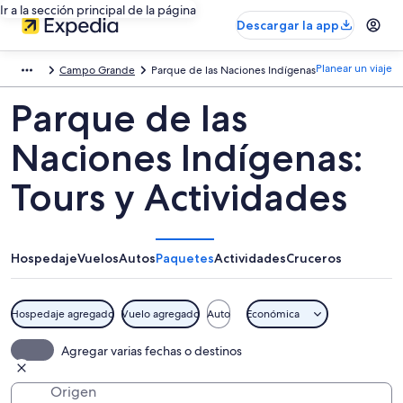
Ir a la sección principal de la página
Descargar la app
Planear un viaje
Campo Grande
Parque de las Naciones Indígenas
Parque de las
Naciones Indígenas:
Tours y Actividades
Hospedaje
Vuelos
Autos
Paquetes
Actividades
Cruceros
Hospedaje agregado
Vuelo agregado
Auto
Económica
Agregar varias fechas o destinos
Origen