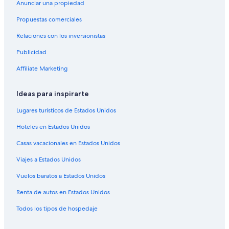
Anunciar una propiedad
Hoteles en Chácara Cachoeira
Propuestas comerciales
Hoteles en Vila Nasser
Relaciones con los inversionistas
Hoteles en Guanandi
Publicidad
Hoteles en Monte Líbano
Affiliate Marketing
Hoteles en Vila Saraiva
Hoteles en Nova São Bento
Ideas para inspirarte
Hoteles en Carandá Bosque
Lugares turísticos de Estados Unidos
Hoteles para ir de compras en Mato Grosso del Sur
Hoteles en Estados Unidos
Hoteles de negocios en Mato Grosso del Sur
Casas vacacionales en Estados Unidos
Hoteles en la playa en Mato Grosso del Sur
Viajes a Estados Unidos
Hoteles baratos en Mato Grosso del Sur
Vuelos baratos a Estados Unidos
Hoteles con bar en Mato Grosso del Sur
Hoteles con gimnasio en Mato Grosso del Sur
Renta de autos en Estados Unidos
Hoteles con restaurante en Mato Grosso del Sur
Todos los tipos de hospedaje
Hoteles con sauna en Mato Grosso del Sur