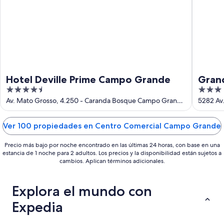
-
16
ago
Hotel Deville Prime Campo Grande
Grand
4.5
3
out
out
Av. Mato Grosso, 4.250 - Caranda Bosque Campo Grande
5282 Av
MS
of
of
5
5
Ver 100 propiedades en Centro Comercial Campo Grande
Precio más bajo por noche encontrado en las últimas 24 horas, con base en una
estancia de 1 noche para 2 adultos. Los precios y la disponibilidad están sujetos a
cambios. Aplican términos adicionales.
Explora el mundo con
Expedia