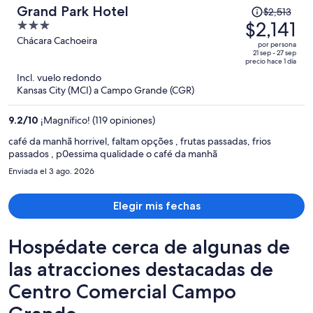
El
Grand Park Hotel
$2,513
precio
$2,141
3
era
out
Chácara Cachoeira
por persona
de
of
21 sep - 27 sep
precio hace 1 día
$2,513
5
Incl. vuelo redondo
y
Kansas City (MCI) a Campo Grande (CGR)
ahora
es
9.2
/
10
¡Magnífico! (119 opiniones)
de
$2,141
café da manhã horrivel, faltam opções , frutas passadas, frios
passados , p0essima qualidade o café da manhã
por
persona
Enviada el 3 ago. 2026
Elegir mis fechas
Hospédate cerca de algunas de
las atracciones destacadas de
Centro Comercial Campo