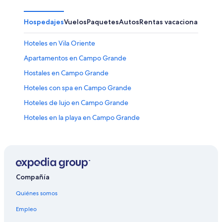
Hospedajes
Vuelos
Paquetes
Autos
Rentas vacacionales
Otr
Hoteles en Vila Oriente
Apartamentos en Campo Grande
Hostales en Campo Grande
Hoteles con spa en Campo Grande
Hoteles de lujo en Campo Grande
Hoteles en la playa en Campo Grande
Hoteles cerca del lago en Campo Grande
Hoteles con estacionamiento en Campo Grande
Hoteles que aceptan mascotas en Campo Grande
Hoteles en Campo Grande
Compañía
Hoteles cerca de Centro comercial Norte Sul Plaza
Quiénes somos
Shopping
Empleo
Hoteles en Villa Quito