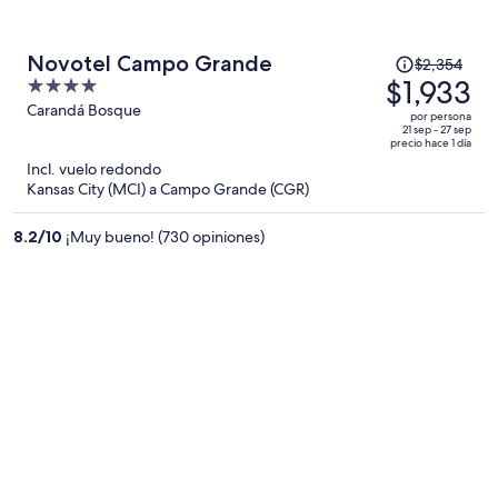
El
Novotel Campo Grande
$2,354
precio
$1,933
4
era
out
Carandá Bosque
por persona
de
of
21 sep - 27 sep
precio hace 1 día
$2,354
5
Incl. vuelo redondo
y
Kansas City (MCI) a Campo Grande (CGR)
ahora
es
8.2
/
10
¡Muy bueno! (730 opiniones)
de
$1,933
por
persona