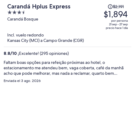
El
Carandá Hplus Express
$2,191
precio
$1,894
3.5
era
out
Carandá Bosque
por persona
de
of
21 sep - 27 sep
precio hace 1 día
$2,191
5
Incl. vuelo redondo
y
Kansas City (MCI) a Campo Grande (CGR)
ahora
es
8.8
/
10
¡Excelente! (295 opiniones)
de
$1,894
Faltam boas opções para refeição próximas ao hotel, o
estacionamento me atendeu bem, vaga coberta, café da manhã
por
acho que pode melhorar, mas nada a reclamar, quarto bem
persona
equipado e equipe prestativa.
Enviada el 3 ago. 2026