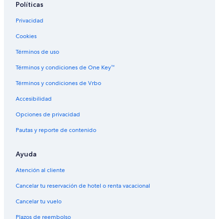
Políticas
Hoteles con traslado del/al aeropuerto en Mato Grosso
del Sur
Privacidad
Hoteles en Mato Grosso del Sur
Cookies
Resorts en Mato Grosso del Sur
Términos de uso
Hoteles haciendas en Mato Grosso del Sur
Términos y condiciones de One Key™
Hostales en Mato Grosso del Sur
Términos y condiciones de Vrbo
Hoteles en Mata do Jacinto
Accesibilidad
Hoteles en Taquarussú
Opciones de privacidad
Hoteles en Nova Lima
Pautas y reporte de contenido
Hoteles en José Abrão
Hoteles en Vila Leda
Ayuda
Atención al cliente
Cancelar tu reservación de hotel o renta vacacional
Cancelar tu vuelo
Plazos de reembolso