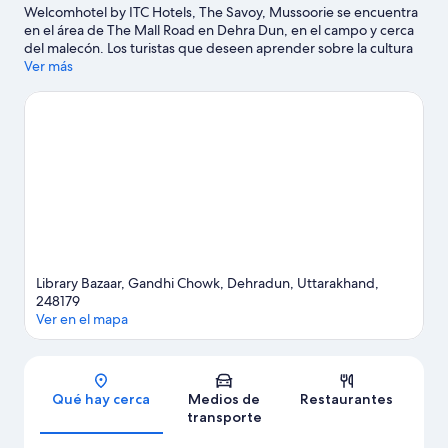
Welcomhotel by ITC Hotels, The Savoy, Mussoorie se encuentra
en el área de The Mall Road en Dehra Dun, en el campo y cerca
del malecón. Los turistas que deseen aprender sobre la cultura
pueden visitar Instituto de Investigación Forestal, mientras que
Ver más
las personas que quieran apreciar la belleza natural del área
pueden ir a Gun Hill y Lago de Mussoorie. También puedes
darte una vuelta por Cascadas Kempty y Malsi Deer Park.
Visita
nuestra guía de Dehra Dun
Library Bazaar, Gandhi Chowk, Dehradun, Uttarakhand,
248179
Ver en el mapa
Sección del mapa
Qué hay cerca
Medios de
Restaurantes
transporte