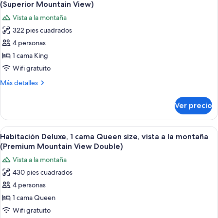
todas
(Superior Mountain View)
las
Vista a la montaña
fotos
322 pies cuadrados
de
4 personas
Habitación
estándar,
1 cama King
1
Wifi gratuito
cama
Más
Más detalles
King
detalles
size,
sobre
Ver precio
Habitación
vista
estándar,
a
1
Abrir
Una habitación de hotel con cama, mes
la
6
cama
Habitación Deluxe, 1 cama Queen size, vista a la montaña
todas
King
montaña
(Premium Mountain View Double)
size,
las
(Superior
Vista a la montaña
vista
fotos
Mountain
a
430 pies cuadrados
de
View)
la
4 personas
Habitación
montaña
(Superior
Deluxe,
1 cama Queen
Mountain
1
Wifi gratuito
View)