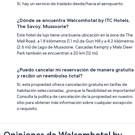
Sí, hay un servicio de traslado desde/hacia el aeropuerto.
¿Dónde se encuentra Welcomhotel by ITC Hotels,
The Savoy, Mussoorie?
Este hotel de lujo tiene una buena ubicación en la zona de The
Mall Road, a 1.8 kilómetros (1.1 mi) de Gun Hill y a 4.2 kilómetros
(2.6 mi) de Lago de Mussoorie. Cascadas Kempty y Malsi Deer
Park también se encuentran a 20 km (12 mi).
¿Puedo cancelar mi reservación de manera gratuita
y recibir un reembolso total?
Sí, esta propiedad ofrece cancelación gratuita en tarifas de
habitación seleccionadas, ¡porque la flexibilidad es importante!
Consulta la política de cancelación de la propiedad en nuestro
sitio para obtener más información sobre cualquier excepción
o requisito.
Opiniones
Opiniones de Welcomhotel by