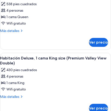
vista
las
Mountain
538 pies cuadrados
a
fotos
View
la
4 personas
de
Twin
montaña
1 cama Queen
Habitación
(Superior
Bed)
Mountain
Deluxe,
Wifi gratuito
View
1
Más
Más detalles
Twin
cama
detalles
Bed)
sobre
Queen
Ver precio
Habitación
size
Deluxe,
(Premium
1
Abrir
Habitación de hotel con una cama grand
6
Valley
cama
Habitación Deluxe, 1 cama King size (Premium Valley View
todas
Queen
View
Double)
size
las
Exclusive
430 pies cuadrados
(Premium
fotos
Double)
Valley
4 personas
de
View
1 cama King
Habitación
Exclusive
Double)
Deluxe,
Wifi gratuito
1
Más
Más detalles
cama
detalles
sobre
King
Ver precio
Habitación