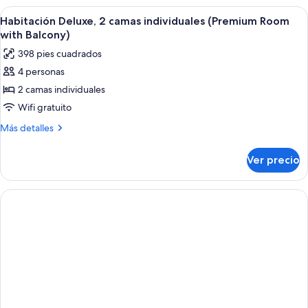
(Junior
camas,
Abrir
Habitación de hotel con una cama grand
Suite)
4
vista
Habitación Deluxe, 2 camas individuales (Premium Room
todas
al
with Balcony)
jardín
las
398 pies cuadrados
(Junior
fotos
Suite)
4 personas
de
2 camas individuales
Habitación
Deluxe,
Wifi gratuito
2
Más
Más detalles
camas
detalles
sobre
individuales
Ver precio
Habitación
(Premium
Deluxe,
Room
2
with
camas
individuales
Balcony)
(Premium
Room
with
Balcony)