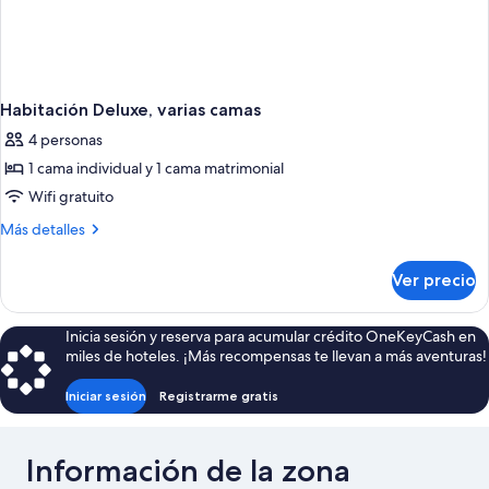
Habitación Deluxe, varias camas
4 personas
1 cama individual y 1 cama matrimonial
Wifi gratuito
Más
Más detalles
detalles
sobre
Ver precio
Habitación
Deluxe,
varias
Inicia sesión y reserva para acumular crédito OneKeyCash en
camas
miles de hoteles. ¡Más recompensas te llevan a más aventuras!
Iniciar sesión
Registrarme gratis
Información de la zona