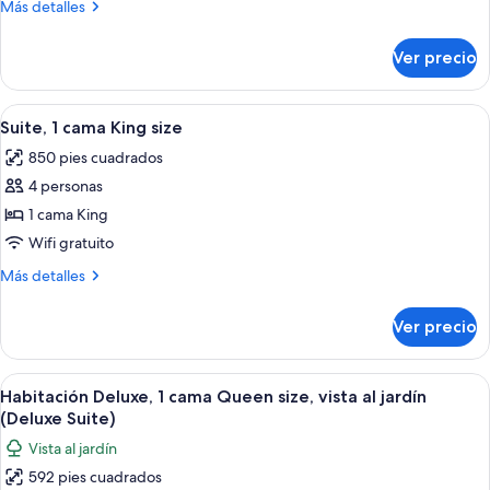
1
Más
Más detalles
cama
detalles
sobre
Queen
Ver precio
Habitación
size
Deluxe,
(Premium
1
Abrir
Un dormitorio con una cama grande, un
6
Non
cama
Suite, 1 cama King size
todas
Queen
View
850 pies cuadrados
size
las
Rooms)
(Premium
4 personas
fotos
Non
de
1 cama King
View
Suite,
Rooms)
Wifi gratuito
1
Más
Más detalles
cama
detalles
King
sobre
Ver precio
Suite,
size
1
cama
Abrir
Un dormitorio amplio con una cama gran
4
King
Habitación Deluxe, 1 cama Queen size, vista al jardín
todas
size
(Deluxe Suite)
las
Vista al jardín
fotos
592 pies cuadrados
de