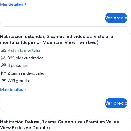
cama
Más
Más detalles
Queen
detalles
size,
sobre
Ver precio
Habitación
vista
Deluxe,
a
1
Abrir
Una cama doble con ropa de cama blanc
la
5
cama
Habitación estándar, 2 camas individuales, vista a la
todas
Queen
montaña
montaña (Superior Mountain View Twin Bed)
size,
las
(Premium
Vista a la montaña
vista
fotos
Mountain
a
322 pies cuadrados
de
View
la
4 personas
Habitación
montaña
Double)
(Premium
estándar,
2 camas individuales
Mountain
2
Wifi gratuito
View
camas
Double)
Más
Más detalles
individuales,
detalles
vista
sobre
Ver precio
Habitación
a
estándar,
la
2
Abrir
Un baño moderno con dos lavamanos, 
montaña
5
camas
Habitación Deluxe, 1 cama Queen size (Premium Valley
todas
individuales,
(Superior
View Exclusive Double)