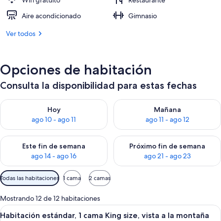
Wifi gratuito
Restaurante
Aire acondicionado
Gimnasio
Ver todos
Opciones de habitación
Consulta la disponibilidad para estas fechas
Consulta la disponibilidad para hoy ago 10 - ago 11
Consulta la disponibilidad par
Hoy
Mañana
ago 10 - ago 11
ago 11 - ago 12
Consulta la disponibilidad para este fin de semana ago 14 - ag
Consulta la disponibilidad pa
Este fin de semana
Próximo fin de semana
ago 14 - ago 16
ago 21 - ago 23
Filtros
Todas las habitaciones
1 cama
2 camas
disponibles
para
Mostrando 12 de 12 habitaciones
las
Abrir
Una cama bien hecha con cabecera bl
6
Habitación estándar, 1 cama King size, vista a la montaña
habitaciones