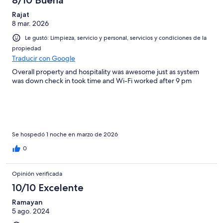
opiniones
2
55
de
Rajat
opiniones
8 mar. 2026
55
opiniones
Le gustó: Limpieza, servicio y personal, servicios y condiciones de la
propiedad
Traducir con Google
Overall property and hospitality was awesome just as system
was down check in took time and Wi-Fi worked after 9 pm
Se hospedó 1 noche en marzo de 2026
0
Opinión verificada
10/10 Excelente
Ramayan
5 ago. 2024