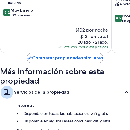
incluido
Alberca
Resort
8.2
Muy bueno
&
8.2
de
109 opiniones
Spa
9.6
Exc
9.6
10,
Mussoor
de
115 o
Muy
10,
$102 por noche
bueno,
Excepcio
109
El
$121 en total
115
opiniones
precio
opinion
20 ago. - 21 ago.
actual
Total con impuestos y cargos
es
de
Comparar propiedades similares
$121
Más información sobre esta
propiedad
Servicios de la propiedad
Internet
Disponible en todas las habitaciones: wifi gratis
Disponible en algunas áreas comunes: wifi gratis