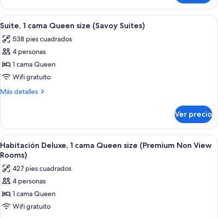
size
Deluxe,
(Premium
1
Abrir
Una sala de estar con un sofá beige, 
6
Valley
cama
Suite, 1 cama Queen size (Savoy Suites)
todas
King
View
538 pies cuadrados
size
las
Double)
(Premium
4 personas
fotos
Valley
de
1 cama Queen
View
Suite,
Double)
Wifi gratuito
1
Más
Más detalles
cama
detalles
Queen
sobre
Ver precio
Suite,
size
1
(Savoy
cama
Abrir
Una cama bien hecha con colcha verde
Suites)
4
Queen
Habitación Deluxe, 1 cama Queen size (Premium Non View
todas
size
Rooms)
(Savoy
las
427 pies cuadrados
Suites)
fotos
4 personas
de
1 cama Queen
Habitación
Deluxe,
Wifi gratuito