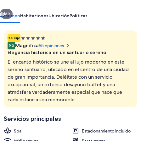
Hotels,
erior
Siguiente
The
69+
Resumen
Habitaciones
Ubicación
Políticas
Savoy,
Mussoorie
Propiedad
De lujo
de
Magnífica
55 opiniones
9.0
5.0
Elegancia histórica en un santuario sereno
estrellas
El encanto histórico se une al lujo moderno en este
sereno santuario, ubicado en el centro de una ciudad
de gran importancia. Deléitate con un servicio
Exterior
excepcional, un extenso desayuno buffet y una
atmósfera verdaderamente especial que hace que
cada estancia sea memorable.
Servicios principales
Spa
Estacionamiento incluido