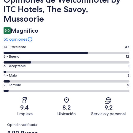
ITC Hotels, The Savoy,
Mussoorie
Magnífico
9.0
55 opiniones
Puntuación
10 - Excelente
37
de
Puntuación
8 - Bueno
12
10,
de
es
Puntuación
6 - Aceptable
1
8,
decir,
de
es
Puntuación
4 - Malo
3
Excelente.
6,
decir,
de
Basada
es
Puntuación
2 - Terrible
2
Bueno.
4,
en
decir,
de
Basada
es
37
Aceptable.
2,
en
decir,
de
Basada
es
12
Malo.
9.4
8.2
9.2
55
en
decir,
de
Basada
Limpieza
Ubicación
Servicio y personal
opiniones
1
Terrible.
55
en
Opiniones
de
Basada
opiniones
Opinión verificada
3
55
en
de
8/10 Buena