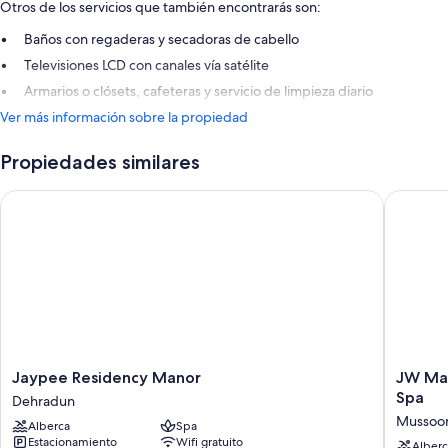
Otros de los servicios que también encontrarás son:
Baños con regaderas y secadoras de cabello
Televisiones LCD con canales vía satélite
Armarios o clósets, cafeteras y servicio de limpieza diario
Ver más información sobre la propiedad
Propiedades similares
Jaypee Residency Manor
JW Marri
Jaypee
JW
Jaypee Residency Manor
JW Mar
Residency
Marriott
Spa
Dehradun
Manor
Mussoor
Mussoor
Alberca
Spa
Dehradun
Walnut
Estacionamiento
Wifi gratuito
Grove
Alberc