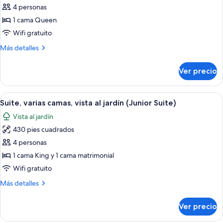
4 personas
Habitación
Deluxe,
1 cama Queen
1
Wifi gratuito
cama
Más
Más detalles
Queen
detalles
size,
sobre
Ver precio
Habitación
vista
Deluxe,
al
1
Abrir
Un dormitorio amplio con una cama gra
jardín
4
cama
Suite, varias camas, vista al jardín (Junior Suite)
todas
Queen
(Deluxe
Vista al jardín
size,
las
Suite)
vista
430 pies cuadrados
fotos
al
de
4 personas
jardín
Suite,
(Deluxe
1 cama King y 1 cama matrimonial
Suite)
varias
Wifi gratuito
camas,
Más
Más detalles
vista
detalles
al
sobre
Ver precio
Suite,
jardín
varias