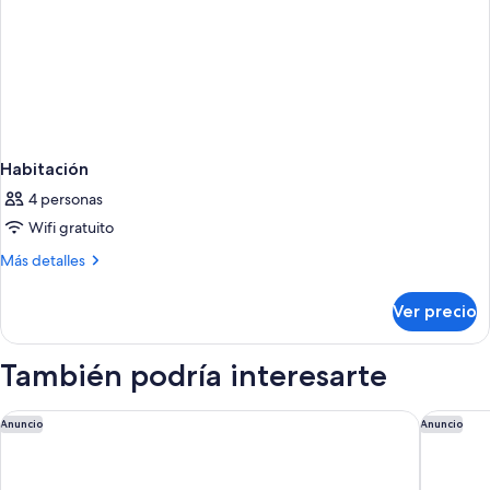
Habitación
4 personas
Wifi gratuito
Más
Más detalles
detalles
sobre
Ver precio
Habitación
También podría interesarte
Hilton Copacabana Rio de Janeiro
Santa Te
Anuncio
Anuncio