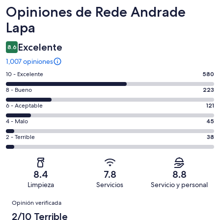
Opiniones
Opiniones de Rede Andrade
Lapa
Excelente
8.6
1,007 opiniones
Puntuación
10 - Excelente
580
de
Puntuación
8 - Bueno
223
10,
de
es
Puntuación
6 - Aceptable
121
8,
decir,
de
es
Puntuación
4 - Malo
45
Excelente.
6,
decir,
de
Basada
es
Puntuación
2 - Terrible
38
Bueno.
4,
en
decir,
de
Basada
es
580
Aceptable.
2,
en
decir,
de
Basada
es
223
Malo.
8.4
7.8
8.8
1007
en
decir,
de
Basada
Limpieza
Servicios
Servicio y personal
opiniones
121
Terrible.
1007
en
Opiniones
de
Basada
opiniones
Opinión verificada
45
1007
en
de
2/10 Terrible
opiniones