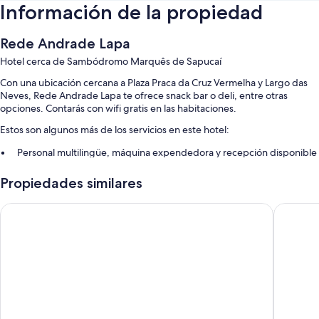
Información de la propiedad
Rede Andrade Lapa
Hotel cerca de Sambódromo Marquês de Sapucaí
Con una ubicación cercana a Plaza Praca da Cruz Vermelha y Largo das
Neves, Rede Andrade Lapa te ofrece snack bar o deli, entre otras
opciones. Contarás con wifi gratis en las habitaciones.
Estos son algunos más de los servicios en este hotel:
Personal multilingüe, máquina expendedora y recepción disponible
las 24 horas
Propiedades similares
Elevador, resguardo de equipaje y salón de banquetes
Los huéspedes comparten opiniones positivas de aspectos como la
Hotel Monte Alegre
Days Inn 
atención del personal
Características de la habitación
Las 108 habitaciones ofrecen comodidades como espacio para trabajar
con laptop, al igual que detalles como wifi gratis y muros insonorizados.
Los huéspedes valoran de manera positiva la limpieza de las
habitaciones.