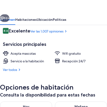
Lapa
erior
Siguiente
52+
Resumen
Habitaciones
Ubicación
Políticas
Opiniones
Excelente
8.6
Ver las 1,007 opiniones
8.6 de 10,
Servicios principales
Acepta mascotas
Wifi gratuito
Servicio a la habitación
Recepción 24/7
Ver todos
Alimentos y bebidas
Opciones de habitación
Consulta la disponibilidad para estas fechas
Consulta la disponibilidad para hoy ago 7 - ago 8
Consulta la disponibilidad pa
Hoy
Mañana