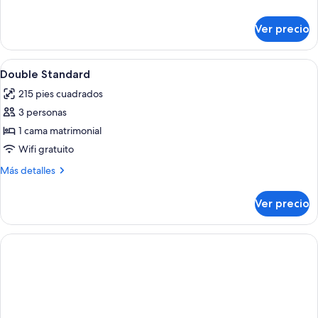
detalles
sobre
Ver precio
Habitación
Abrir
Minibar, escritorio y espacio para trab
4
Double Standard
todas
215 pies cuadrados
las
3 personas
fotos
de
1 cama matrimonial
Double
Wifi gratuito
Standard
Más
Más detalles
detalles
sobre
Ver precio
Double
Standard