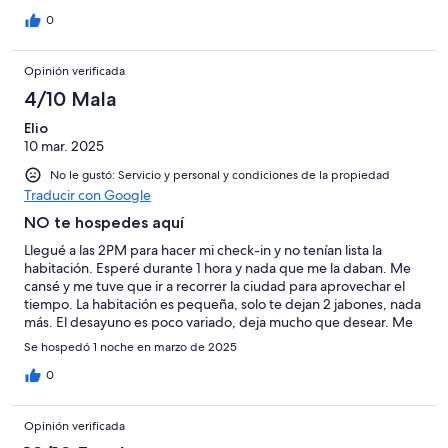
0
Opinión verificada
4/10 Mala
Elio
10 mar. 2025
No le gustó: Servicio y personal y condiciones de la propiedad
Traducir con Google
NO te hospedes aquí
Llegué a las 2PM para hacer mi check-in y no tenían lista la
habitación. Esperé durante 1 hora y nada que me la daban. Me
cansé y me tuve que ir a recorrer la ciudad para aprovechar el
tiempo. La habitación es pequeña, solo te dejan 2 jabones, nada
más. El desayuno es poco variado, deja mucho que desear. Me
quedé en la misma cadena de hotel en Florianópolis y es igual
Se hospedó 1 noche en marzo de 2025
de terrible, desorganizado, no te entregan las habitaciones a
tiempo y el desayuno es poco variado. No me volvería a
0
hospedar en ningún hotel de esta misma cadena, me
decepcionó.
Opinión verificada