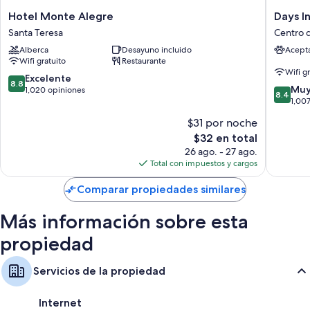
Otros servicios que también encontrarás en las habitaciones incluyen:
Hotel
Days
Hotel Monte Alegre
Days I
Regaderas, bidets y amenidades de baño gratuitas
Monte
Inn
Santa Teresa
Centro d
Alegre
Rio
Televisiones de pantalla plana de 32 pulgadas con canales por cable
Alberca
Desayuno incluido
Acept
Santa
de
Wifi gratuito
Restaurante
Armarios o clósets, frigobares y servicio de limpieza limitado
Teresa
Janeiro,
Wifi g
Lapa
8.8
Excelente
8.8
8.4
Centro
Muy
de
1,020 opiniones
8.4
de
de
1,00
10,
10,
Río
Excelente,
$31 por noche
Muy
de
1,020
El
$32 en total
bueno,
Janeiro
opiniones
precio
1,007
26 ago. - 27 ago.
actual
opinion
Total con impuestos y cargos
es
de
Comparar propiedades similares
$32
Más información sobre esta
propiedad
Servicios de la propiedad
Internet