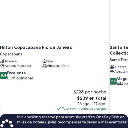
Hilton Copacabana Rio de Janeiro
Santa Te
Collecti
Copacabana
Santa Ter
Alberca
Spa
Acepta mascotas
Alberca infantil
Alberca
Acepta 
8.8
Excelente
8.8
de
1,105 opiniones
9.2
Magní
9.2
10,
de
444 o
Excelente,
10,
$228 por noche
1,105
Magnífico
El
$239 en total
opiniones
444
precio
16 ago. - 17 ago.
opiniones
actual
Total con impuestos y cargos
es
Inicia sesión y reserva para acumular crédito OneKeyCash en
de
miles de hoteles. ¡Más recompensas te llevan a más aventuras!
$239