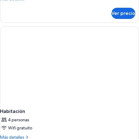
detalles
sobre
Ver precio
Quarto
Solteiro
Habitación
4 personas
Wifi gratuito
Más
Más detalles