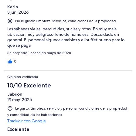
38
1007
de
Karla
opiniones
3 jun. 2026
1007
opiniones
No le gustó: Limpieza, servicios, condiciones de la propiedad
Las sábanas viejas, percudidas, sucias y rotas. En muy mala
ubicación muy peligroso lleno de homeless. Descuidado en
general. El personal algunos amables y el buffet bueno para lo
que se paga
Se hospedó 1 noche en mayo de 2026
0
Opinión verificada
10/10 Excelente
Jabson
19 may. 2025
Le gustó: Limpieza, servicio y personal, condiciones de la propiedad
y comodidad de las habitaciones
Traducir con Google
Excelente