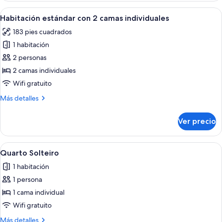
estándar
Abrir
Habitación de hotel con dos camas, un 
13
Habitación estándar con 2 camas individuales
todas
183 pies cuadrados
las
1 habitación
fotos
de
2 personas
Habitación
2 camas individuales
estándar
Wifi gratuito
con
Más
Más detalles
2
detalles
camas
sobre
Ver precio
Habitación
individuales
estándar
con
Abrir
Una habitación de hotel con una cama,
11
2
Quarto Solteiro
todas
camas
1 habitación
individuales
las
1 persona
fotos
de
1 cama individual
Quarto
Wifi gratuito
Solteiro
Más
Más detalles