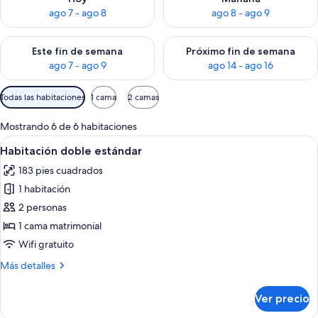
ago 7 - ago 8
ago 8 - ago 9
Consulta la disponibilidad para este fin de semana ago 7 - ag
Consulta la disponibilidad par
Este fin de semana
Próximo fin de semana
ago 7 - ago 9
ago 14 - ago 16
Filtros
Todas las habitaciones
1 cama
2 camas
disponibles
para
Mostrando 6 de 6 habitaciones
las
Abrir
Una cama bien hecha con ropa de cama
13
Habitación doble estándar
habitaciones
todas
183 pies cuadrados
las
1 habitación
fotos
de
2 personas
Habitación
1 cama matrimonial
doble
Wifi gratuito
estándar
Más
Más detalles
detalles
sobre
Ver precio
Habitación
doble