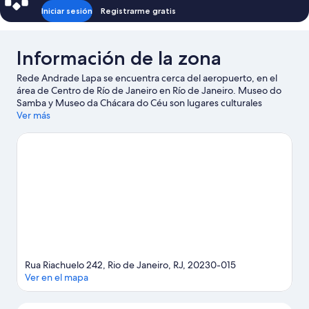
Iniciar sesión
Registrarme gratis
Información de la zona
Rede Andrade Lapa se encuentra cerca del aeropuerto, en el
área de Centro de Río de Janeiro en Río de Janeiro. Museo do
Samba y Museo da Chácara do Céu son lugares culturales
destacados, y algunos de los puntos de interés más importantes
Ver más
del área incluyen Plaza Praca da Cruz Vermelha y Largo das
Neves. ¿Quieres asistir a un evento o partido? Échale un vistazo
al calendario de actividades de Sambódromo Marquês de
Sapucaí o Estadio Jornalista Mário Filho.
Visita nuestra guía de
Río de Janeiro
Rua Riachuelo 242, Rio de Janeiro, RJ, 20230-015
Ver en el mapa