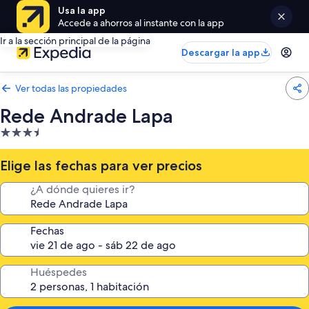
Usa la app
Accede a ahorros al instante con la app
Ir a la sección principal de la página
Descargar la app
Ver todas las propiedades
Rede Andrade Lapa
Propiedad
de
3.5
Elige las fechas para ver precios
estrellas
¿A dónde quieres ir?
Fechas
Huéspedes