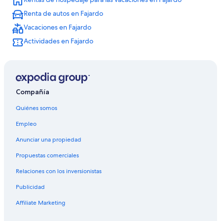
Hoteles en Ceiba
Renta de autos en Fajardo
Hoteles cerca de Reserva Natural Las Cabezas de San Juan
Vacaciones en Fajardo
Hoteles en Quebrada Vueltas
Actividades en Fajardo
Compañía
Quiénes somos
Empleo
Anunciar una propiedad
Propuestas comerciales
Relaciones con los inversionistas
Publicidad
Affiliate Marketing