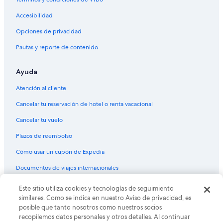
Accesibilidad
Opciones de privacidad
Pautas y reporte de contenido
Ayuda
Atención al cliente
Cancelar tu reservación de hotel o renta vacacional
Cancelar tu vuelo
Plazos de reembolso
Cómo usar un cupón de Expedia
Documentos de viajes internacionales
Este sitio utiliza cookies y tecnologías de seguimiento
© 2026 Expedia, Inc., una empresa de Expedia Group. Todos los
derechos reservados. Expedia y el logo de Expedia son marcas
similares. Como se indica en nuestro Aviso de privacidad, es
registradas o marcas comerciales de Expedia, Inc. CST# 2029030-50.
posible que tanto nosotros como nuestros socios
recopilemos datos personales y otros detalles. Al continuar