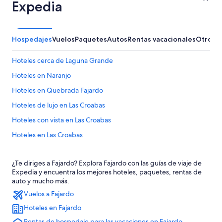
Expedia
Hospedajes
Vuelos
Paquetes
Autos
Rentas vacacionales
Otros
Hoteles cerca de Laguna Grande
Hoteles en Naranjo
Hoteles en Quebrada Fajardo
Hoteles de lujo en Las Croabas
Hoteles con vista en Las Croabas
Hoteles en Las Croabas
Hoteles en Cabezas
¿Te diriges a Fajardo? Explora Fajardo con las guías de viaje de
Hoteles en Sardinera
Expedia y encuentra los mejores hoteles, paquetes, rentas de
Hoteles cerca de El Conquistador Golf Course
auto y mucho más.
Vuelos a Fajardo
Hoteles en Pitahaya
Hoteles en Fajardo
Hoteles cerca de Parque Nacional Balneario Seven Seas
Rentas de hospedaje para las vacaciones en Fajardo