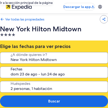
Ir a la sección principal de la página
Descargar la app
Ver todas las propiedades
New York Hilton Midtown
Propiedad
de
4.0
Elige las fechas para ver precios
estrellas
¿A dónde quieres ir?
Fechas
Huéspedes
Buscar