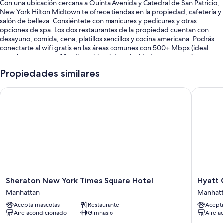
Con una ubicación cercana a Quinta Avenida y Catedral de San Patricio,
New York Hilton Midtown te ofrece tiendas en la propiedad, cafetería y
salón de belleza. Consiéntete con manicures y pedicures y otras
opciones de spa. Los dos restaurantes de la propiedad cuentan con
desayuno, comida, cena, platillos sencillos y cocina americana. Podrás
conectarte al wifi gratis en las áreas comunes con 500+ Mbps (ideal
para 6+ personas o 10+ dispositivos) de velocidad y encontrarás
diversos servicios, como servicio de lavandería o tintorería and bar.
Propiedades similares
Estos son algunos servicios adicionales:
Sheraton New York Times Square Hotel
Hyatt Gr
Desayuno completo (con cargo), valet parking (con cargo) y estación
de carga para vehículos eléctricos
Check-out exprés, check-in exprés y salas de juntas
Servicio de concierge, cajero automático o servicios bancarios y no
se permite fumar en la propiedad
Los clientes comparten muy buenas opiniones sobre aspectos como
la ubicación céntrica y la atención del personal
Sheraton
Hyatt
Sheraton New York Times Square Hotel
Hyatt 
Características de la habitación
New
Grand
Manhattan
Manhat
Las 1878 habitaciones incluyen comodidades como ropa de cama de alta
York
Central
Acepta mascotas
Restaurante
Acept
calidad y caja de seguridad (con espacio para laptop), al igual que
Times
New
Aire acondicionado
Gimnasio
Aire a
beneficios como aire acondicionado y caja de seguridad. Los huéspedes
Square
York