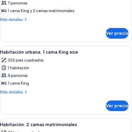
esquina
7 personas
en
las
esquina
1 cama King y 2 camas matrimoniales
fotos
de
Más
Más detalles
detalles
Habitación,
sobre
varias
Ver precio
Habitación,
camas,
varias
habitaciones
camas,
Abrir
Una habitación de hotel con una cama g
8
habitaciones
conectadas
Habitación urbana, 1 cama King size
todas
conectadas
333 pies cuadrados
las
1 habitación
fotos
de
4 personas
Habitación
1 cama King
urbana,
Más
Más detalles
1
detalles
cama
sobre
Ver precio
Habitación
King
urbana,
size
1
Abrir
Habitación de hotel con dos camas, un e
8
cama
Habitación, 2 camas matrimoniales
todas
King