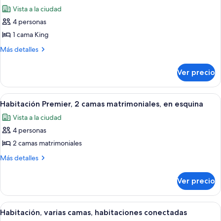
todas
size
Vista a la ciudad
las
4 personas
fotos
de
1 cama King
Suite
Más
Más detalles
presidencial,
detalles
sobre
1
Ver precio
Suite
cama
presidencial,
King
1
Abrir
Habitación Premier, 2 camas matrimonia
9
size,
cama
Habitación Premier, 2 camas matrimoniales, en esquina
todas
King
en
Vista a la ciudad
size,
las
esquina
en
4 personas
fotos
esquina
de
2 camas matrimoniales
Habitación
Más
Más detalles
Premier,
detalles
sobre
2
Ver precio
Habitación
camas
Premier,
matrimoniales,
2
Abrir
Un baño moderno con cabina de ducha 
7
en
camas
Habitación, varias camas, habitaciones conectadas
todas
matrimoniales,