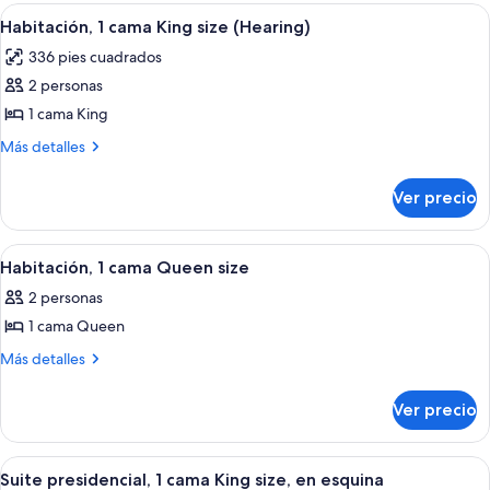
size,
cama
Abrir
Una habitación de hotel con una cama g
8
tina
King
Habitación, 1 cama King size (Hearing)
todas
size,
(Hearing)
336 pies cuadrados
tina
las
(Hearing)
2 personas
fotos
de
1 cama King
Habitación,
Más
Más detalles
1
detalles
sobre
cama
Ver precio
Habitación,
King
1
size
cama
Abrir
Habitación de hotel con una cama gran
6
(Hearing)
King
Habitación, 1 cama Queen size
todas
size
2 personas
(Hearing)
las
1 cama Queen
fotos
de
Más
Más detalles
detalles
Habitación,
sobre
1
Ver precio
Habitación,
cama
1
Queen
cama
Abrir
Una cama con dosel de madera, una me
19
Queen
size
Suite presidencial, 1 cama King size, en esquina