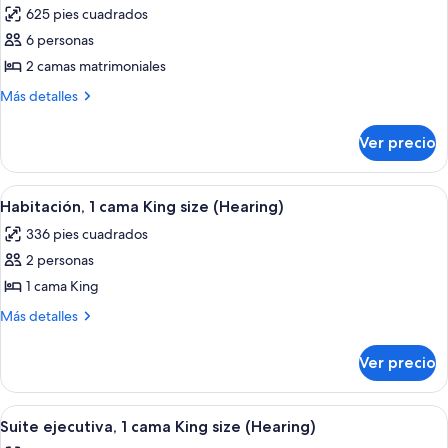
(Hearing)
625 pies cuadrados
las
6 personas
fotos
de
2 camas matrimoniales
Suite
Más
Más detalles
ejecutiva,
detalles
sobre
2
Ver precio
Suite
camas
ejecutiva,
matrimoniales
2
Abrir
Ropa de cama de alta calidad y caja de
9
(Hearing)
camas
Habitación, 1 cama King size (Hearing)
todas
matrimoniales
336 pies cuadrados
(Hearing)
las
2 personas
fotos
de
1 cama King
Habitación,
Más
Más detalles
1
detalles
sobre
cama
Ver precio
Habitación,
King
1
size
cama
Abrir
Una habitación de hotel moderna con u
8
(Hearing)
King
Suite ejecutiva, 1 cama King size (Hearing)
todas
size