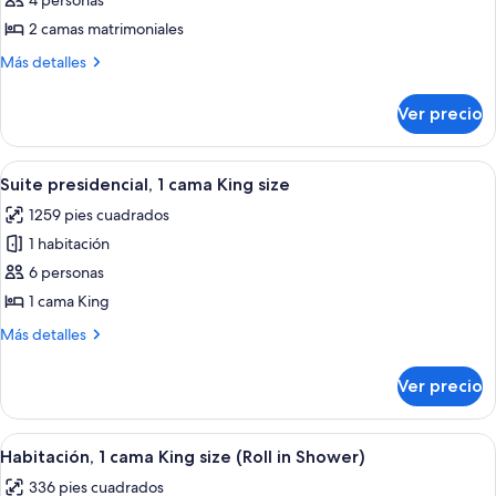
4 personas
fotos
Shower)
de
2 camas matrimoniales
Habitación,
Más
Más detalles
2
detalles
sobre
camas
Ver precio
Habitación,
matrimoniales
2
(Roll-
camas
Abrir
Una habitación de hotel moderna con u
13
in
matrimoniales
Suite presidencial, 1 cama King size
todas
(Roll-
Shower)
1259 pies cuadrados
in
las
Shower)
1 habitación
fotos
de
6 personas
Suite
1 cama King
presidencial,
Más
Más detalles
1
detalles
cama
sobre
Ver precio
Suite
King
presidencial,
size
1
Abrir
Ropa de cama de alta calidad y caja de
5
cama
Habitación, 1 cama King size (Roll in Shower)
todas
King
336 pies cuadrados
size
las