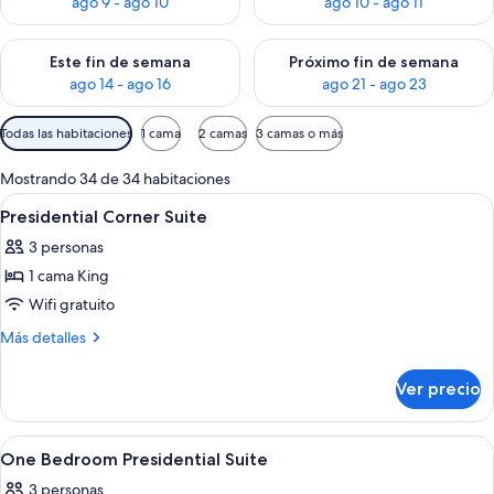
ago 9 - ago 10
ago 10 - ago 11
Consulta la disponibilidad para este fin de semana ago 14 - ag
Consulta la disponibilidad pa
Este fin de semana
Próximo fin de semana
ago 14 - ago 16
ago 21 - ago 23
Filtros
Todas las habitaciones
1 cama
2 camas
3 camas o más
disponibles
para
Mostrando 34 de 34 habitaciones
las
Abrir
Ropa de cama de alta calidad y caja de
5
Presidential Corner Suite
habitaciones
todas
3 personas
las
1 cama King
fotos
de
Wifi gratuito
Presidential
Más
Más detalles
Corner
detalles
sobre
Suite
Ver precio
Presidential
Corner
Suite
Abrir
Área de sala de estar | Televisión LCD 
3
One Bedroom Presidential Suite
todas
3 personas