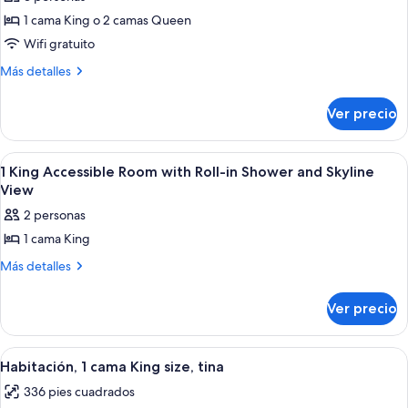
las
1 cama King o 2 camas Queen
fotos
de
Wifi gratuito
One
Más
Más detalles
Bedroom
detalles
sobre
Presidential
Ver precio
One
Suite
Bedroom
Presidential
Abrir
Habitación de hotel con una cama grand
9
Suite
1 King Accessible Room with Roll-in Shower and Skyline
todas
View
las
2 personas
fotos
1 cama King
de
1
Más
Más detalles
detalles
King
sobre
Accessible
Ver precio
1
Room
King
Accessible
with
Abrir
Ropa de cama de alta calidad y caja de
7
Room
Habitación, 1 cama King size, tina
Roll-
todas
with
in
336 pies cuadrados
Roll-
las