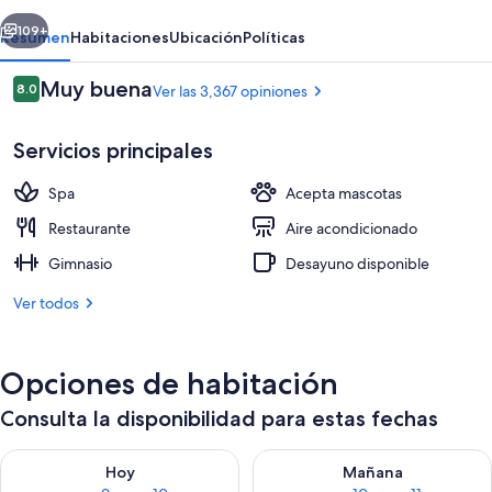
Midtown
erior
Siguiente
109+
Resumen
Habitaciones
Ubicación
Políticas
Opiniones
Muy buena
8.0
Ver las 3,367 opiniones
8.0 de 10,
Servicios principales
Spa
Acepta mascotas
Restaurante
Aire acondicionado
Gimnasio
Desayuno disponible
Televisión LCD y películas con cargo
Ver todos
Opciones de habitación
Consulta la disponibilidad para estas fechas
Consulta la disponibilidad para hoy ago 9 - ago 10
Consulta la disponibilidad par
Hoy
Mañana