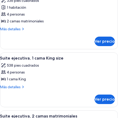
336 pies cuadrados
size
las
1 habitación
fotos
de
4 personas
Habitación,
2 camas matrimoniales
2
Más
Más detalles
camas
detalles
matrimoniales
sobre
Ver precio
Habitación,
2
camas
Abrir
Una habitación de hotel moderna con u
6
matrimoniales
Suite ejecutiva, 1 cama King size
todas
538 pies cuadrados
las
4 personas
fotos
de
1 cama King
Suite
Más
Más detalles
ejecutiva,
detalles
sobre
1
Ver precio
Suite
cama
ejecutiva,
King
1
Abrir
Una habitación de hotel moderna con u
8
size
cama
Suite ejecutiva, 2 camas matrimoniales