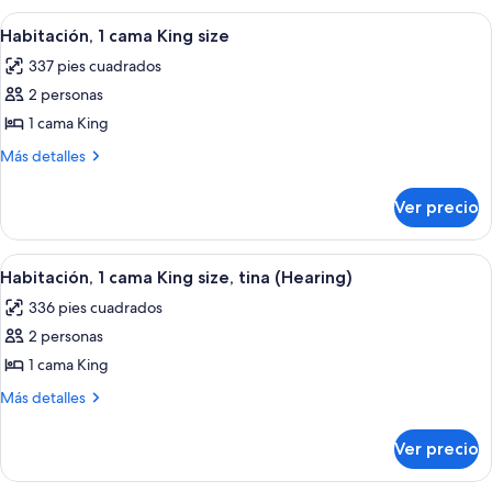
size,
cama
Abrir
Una habitación de hotel con una cama g
8
tina
King
Habitación, 1 cama King size
todas
size,
337 pies cuadrados
tina
las
2 personas
fotos
de
1 cama King
Habitación,
Más
Más detalles
1
detalles
sobre
cama
Ver precio
Habitación,
King
1
size
cama
Abrir
Una habitación de hotel con una cama g
8
King
Habitación, 1 cama King size, tina (Hearing)
todas
size
336 pies cuadrados
las
2 personas
fotos
de
1 cama King
Habitación,
Más
Más detalles
1
detalles
sobre
cama
Ver precio
Habitación,
King
1