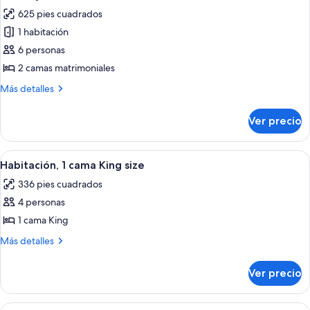
todas
King
625 pies cuadrados
size
las
1 habitación
fotos
de
6 personas
Suite
2 camas matrimoniales
ejecutiva,
Más
Más detalles
2
detalles
camas
sobre
Ver precio
Suite
matrimoniales
ejecutiva,
2
Abrir
Habitación de hotel con cama, escritorio
5
camas
Habitación, 1 cama King size
todas
matrimoniales
336 pies cuadrados
las
4 personas
fotos
de
1 cama King
Habitación,
Más
Más detalles
1
detalles
sobre
cama
Ver precio
Habitación,
King
1
size
cama
Abrir
Habitación, 2 camas matrimoniales | Ro