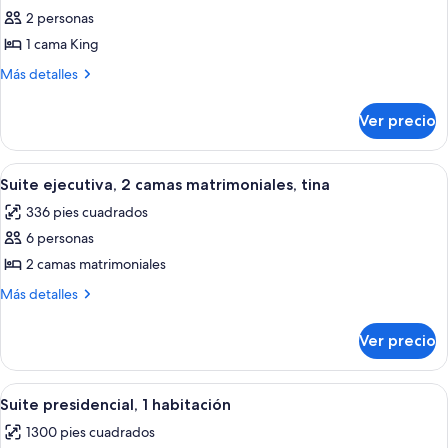
2 personas
fotos
de
1 cama King
Habitación,
Más
Más detalles
1
detalles
sobre
cama
Ver precio
Habitación,
King
1
size
cama
Abrir
Habitación de hotel con una cama bie
8
(Roll
King
Suite ejecutiva, 2 camas matrimoniales, tina
todas
size
in
336 pies cuadrados
(Roll
las
Shower)
in
6 personas
fotos
Shower)
de
2 camas matrimoniales
Suite
Más
Más detalles
ejecutiva,
detalles
sobre
2
Ver precio
Suite
camas
ejecutiva,
matrimoniales,
2
Abrir
Habitación de hotel con una cama grande
7
tina
camas
Suite presidencial, 1 habitación
todas
matrimoniales,
1300 pies cuadrados
tina
las