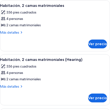
1
Abrir
Un baño moderno con bañera, lavama
(Hearing)
7
cama
Habitación, 2 camas matrimoniales
todas
King
336 pies cuadrados
size
las
(Hearing)
4 personas
fotos
de
2 camas matrimoniales
Habitación,
Más
Más detalles
2
detalles
sobre
camas
Ver precio
Habitación,
matrimoniales
2
camas
Abrir
Un baño moderno con bañera, lavama
8
matrimoniales
Habitación, 2 camas matrimoniales (Hearing)
todas
336 pies cuadrados
las
4 personas
fotos
de
2 camas matrimoniales
Habitación,
Más
Más detalles
2
detalles
sobre
camas
Ver precio
Habitación,
matrimoniales
2
(Hearing)
camas