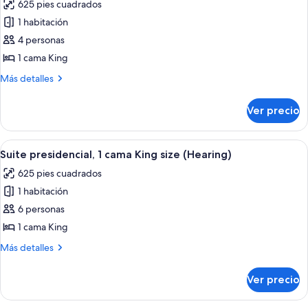
625 pies cuadrados
(Hearing)
las
1 habitación
fotos
de
4 personas
Suite
1 cama King
ejecutiva,
Más
Más detalles
1
detalles
cama
sobre
Ver precio
Suite
King
ejecutiva,
size
1
Abrir
Habitación de hotel con una cama grande
(Hearing)
10
cama
Suite presidencial, 1 cama King size (Hearing)
todas
King
625 pies cuadrados
size
las
(Hearing)
1 habitación
fotos
de
6 personas
Suite
1 cama King
presidencial,
Más
Más detalles
1
detalles
cama
sobre
Ver precio
Suite
King
presidencial,
size