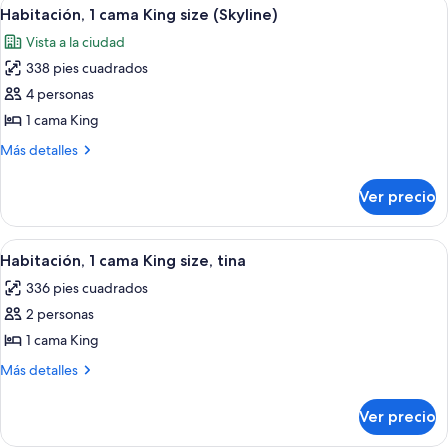
Abrir
Una habitación de hotel con una cama g
8
matrimoniales
Habitación, 1 cama King size (Skyline)
todas
(Hearing)
Vista a la ciudad
las
338 pies cuadrados
fotos
de
4 personas
Habitación,
1 cama King
1
Más
Más detalles
cama
detalles
King
sobre
Ver precio
Habitación,
size
1
(Skyline)
cama
Abrir
Una habitación de hotel con una cama g
10
King
Habitación, 1 cama King size, tina
todas
size
336 pies cuadrados
(Skyline)
las
2 personas
fotos
de
1 cama King
Habitación,
Más
Más detalles
1
detalles
sobre
cama
Ver precio
Habitación,
King
1