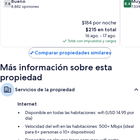
destacan de manera positiva la limpieza de las habitaciones.
Hotel
Manhatt
7.4
8.4
Bueno
Muy
7.4
8.4
Manhattan
de
de
8,882 opiniones
7,53
Otros servicios que también disfrutarás son:
10,
10,
Bueno,
Muy
Baños con amenidades de baño de diseñador y tinas o regaderas
$184 por noche
8,882
bueno,
Televisiones de alta definición con canales de televisión premium
opiniones
El
7,539
$215 en total
precio
opinion
16 ago. - 17 ago.
Armarios o clósets, camas infantiles gratuitas y servicio de limpieza
actual
Total con impuestos y cargos
diario
es
de
Comparar propiedades similares
$215
Más información sobre esta
propiedad
Servicios de la propiedad
Internet
Disponible en todas las habitaciones: wifi (USD 14.95 por
día)
Velocidad del wifi en las habitaciones: 500+ Mbps (ideal
para 6+ personas o 10+ dispositivos)
Disponible en algunas áreas comunes: wifi gratis