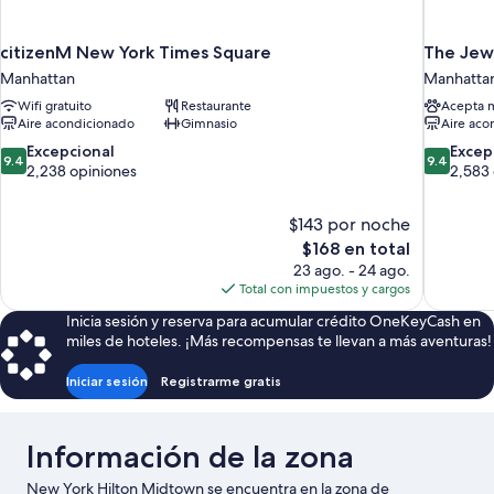
citizenM New York Times Square
The Jew
Manhattan
Manhatta
Wifi gratuito
Restaurante
Acepta 
Aire acondicionado
Gimnasio
Aire aco
9.4
9.4
Excepcional
Excep
9.4
9.4
de
de
2,238 opiniones
2,583 
10,
10,
Excepcional,
Excepcion
$143 por noche
2,238
2,583
El
$168 en total
opiniones
opiniones
precio
23 ago. - 24 ago.
actual
Total con impuestos y cargos
es
Inicia sesión y reserva para acumular crédito OneKeyCash en
de
miles de hoteles. ¡Más recompensas te llevan a más aventuras!
$168
Iniciar sesión
Registrarme gratis
Información de la zona
New York Hilton Midtown se encuentra en la zona de