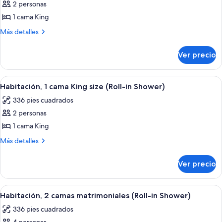
Shower
in
2 personas
fotos
Shower
and
de
1 cama King
and
Skyline
Habitación,
Skyline
Más
Más detalles
View
View
1
detalles
sobre
cama
Ver precio
Habitación,
King
1
size,
cama
Abrir
Ropa de cama de alta calidad y caja de
5
tina
King
Habitación, 1 cama King size (Roll-in Shower)
todas
size,
336 pies cuadrados
tina
las
2 personas
fotos
de
1 cama King
Habitación,
Más
Más detalles
1
detalles
sobre
cama
Ver precio
Habitación,
King
1
size
cama
Abrir
Habitación de hotel con dos camas, un e
8
(Roll-
King
Habitación, 2 camas matrimoniales (Roll-in Shower)
todas
size
in
336 pies cuadrados
(Roll-
las
Shower)
in