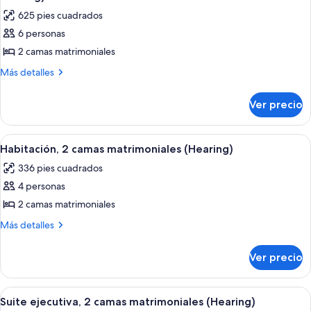
In
las
625 pies cuadrados
Shower)
fotos
6 personas
de
2 camas matrimoniales
Suite
ejecutiva,
Más
Más detalles
detalles
2
sobre
camas
Ver precio
Suite
matrimoniales
ejecutiva,
(Mobility
2
Abrir
Habitación de hotel moderna con vent
8
camas
&
Habitación, 2 camas matrimoniales (Hearing)
todas
matrimoniales
Hearing)
336 pies cuadrados
(Mobility
las
&
4 personas
fotos
Hearing)
de
2 camas matrimoniales
Habitación,
Más
Más detalles
2
detalles
sobre
camas
Ver precio
Habitación,
matrimoniales
2
(Hearing)
camas
Abrir
Habitación de hotel con una cama bie
6
matrimoniales
Suite ejecutiva, 2 camas matrimoniales (Hearing)
todas