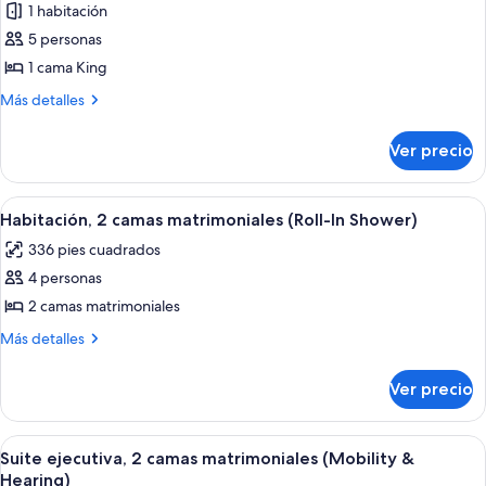
1 habitación
fotos
de
5 personas
Suite
1 cama King
presidencial,
Más
Más detalles
1
detalles
habitación
sobre
Ver precio
Suite
presidencial,
1
Abrir
Habitación de hotel moderna con vent
6
habitación
Habitación, 2 camas matrimoniales (Roll-In Shower)
todas
336 pies cuadrados
las
4 personas
fotos
de
2 camas matrimoniales
Habitación,
Más
Más detalles
2
detalles
sobre
camas
Ver precio
Habitación,
matrimoniales
2
(Roll-
camas
Abrir
Habitación de hotel con una cama bie
8
In
matrimoniales
Suite ejecutiva, 2 camas matrimoniales (Mobility &
todas
(Roll-
Shower)
Hearing)