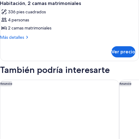
6
King
Habitación, 2 camas matrimoniales
todas
size
336 pies cuadrados
las
4 personas
fotos
de
2 camas matrimoniales
Habitación,
Más
Más detalles
2
detalles
sobre
camas
Ver precio
Habitación,
matrimoniales
2
camas
También podría interesarte
matrimoniales
citizenM New York Times Square
The Jewe
Anuncio
Anuncio