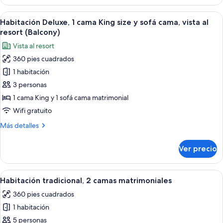
Room,
bed,
1
Abrir
Habitación de hotel con una cama grande
Balcony,
13
King
Habitación Deluxe, 1 cama King size y sofá cama, vista al
todas
Park
Bed
resort (Balcony)
with
las
View
Vista al resort
Sofa
fotos
bed,
360 pies cuadrados
de
Balcony,
1 habitación
Habitación
Park
View
Deluxe,
3 personas
1
1 cama King y 1 sofá cama matrimonial
cama
Wifi gratuito
King
Más
Más detalles
size
detalles
y
sobre
Ver precio
Habitación
sofá
Deluxe,
cama,
1
Abrir
Habitación de hotel con dos camas, un e
vista
5
cama
Habitación tradicional, 2 camas matrimoniales
todas
al
King
360 pies cuadrados
size
las
resort
y
1 habitación
fotos
(Balcony)
sofá
de
5 personas