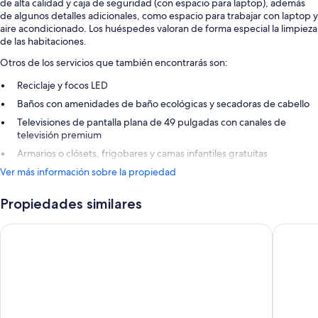
de alta calidad y caja de seguridad (con espacio para laptop), además
de algunos detalles adicionales, como espacio para trabajar con laptop y
aire acondicionado. Los huéspedes valoran de forma especial la limpieza
de las habitaciones.
Otros de los servicios que también encontrarás son:
Reciclaje y focos LED
Baños con amenidades de baño ecológicas y secadoras de cabello
Televisiones de pantalla plana de 49 pulgadas con canales de
televisión premium
Armarios o clósets, frigobares y camas infantiles gratuitas
Ver más información sobre la propiedad
Propiedades similares
Walt Disney World Swan
Walt Dis