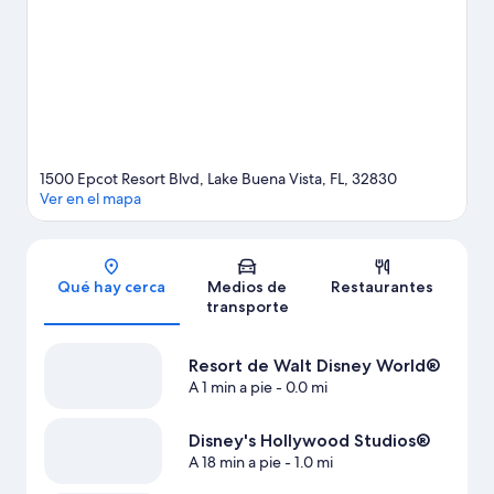
Animal Kingdom®. Dedica un tiempo a las opciones de spas o
centros de bienestar y belleza de la zona o sube la adrenalina
haciendo delizamientos en tirolesa, tours ecológicos y paseos a
caballo en los alrededores.
Visita nuestra guía de Lake Buena
Vista
1500 Epcot Resort Blvd, Lake Buena Vista, FL, 32830
Ver en el mapa
Sección del mapa
Qué hay cerca
Medios de
Restaurantes
transporte
Resort de Walt Disney World®
A 1 min a pie
- 0.0 mi
Disney's Hollywood Studios®
A 18 min a pie
- 1.0 mi