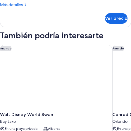
cama
Más
Más detalles
King
detalles
size
sobre
Ver precio
Habitación
(Mobility/Hearing
tradicional,
Access,
1
También podría interesarte
Roll-
cama
King
In
size
Walt Disney World Swan
Conrad O
Shwr)
Anuncio
Anuncio
(Mobility/Hearing
Access,
Roll-
In
Shwr)
Walt Disney World Swan
Conrad 
Bay Lake
Orlando
En una playa privada
Alberca
En una p