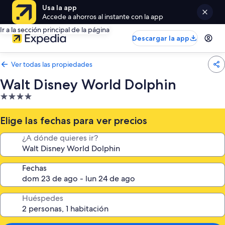
Usa la app
Accede a ahorros al instante con la app
Ir a la sección principal de la página
Descargar la app
Ver todas las propiedades
Walt Disney World Dolphin
Propiedad
de
4.0
Elige las fechas para ver precios
estrellas
¿A dónde quieres ir?
Fechas
Huéspedes