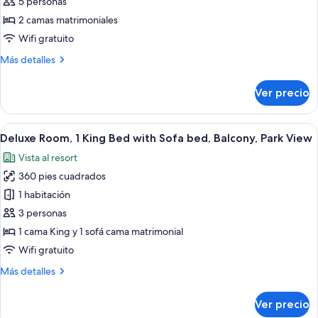
Deluxe
5 personas
Room,
2 camas matrimoniales
2
Wifi gratuito
Double
Más
Más detalles
Beds,
detalles
Balcony,
sobre
Ver precio
Park
Deluxe
Room,
View
2
Abrir
Habitación de hotel con una cama grande
8
Double
Deluxe Room, 1 King Bed with Sofa bed, Balcony, Park View
todas
Beds,
Vista al resort
Balcony,
las
Park
360 pies cuadrados
fotos
View
de
1 habitación
Deluxe
3 personas
Room,
1 cama King y 1 sofá cama matrimonial
1
Wifi gratuito
King
Más
Más detalles
Bed
detalles
with
sobre
Ver precio
Sofa
Deluxe