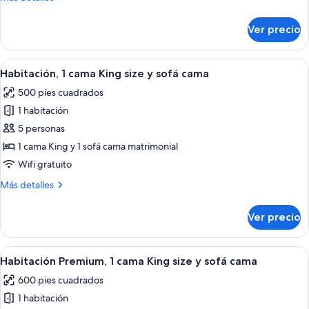
size
detalles
y
sobre
Ver precio
Habitación
sofá
tradicional,
cama,
1
Abrir
Habitación de hotel con una cama, dos 
vista
7
cama
Habitación, 1 cama King size y sofá cama
todas
al
King
500 pies cuadrados
size
las
resort
y
1 habitación
fotos
sofá
de
5 personas
cama,
Habitación,
vista
1 cama King y 1 sofá cama matrimonial
al
1
Wifi gratuito
resort
cama
Más
Más detalles
King
detalles
size
sobre
Ver precio
Habitación,
y
1
sofá
cama
Abrir
Habitación de hotel con una cama grande
cama
7
King
Habitación Premium, 1 cama King size y sofá cama
todas
size
600 pies cuadrados
y
las
sofá
1 habitación
fotos
cama