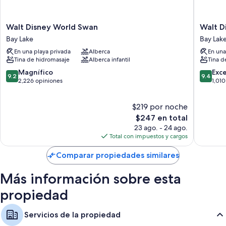
Walt
Walt
Walt Disney World Swan
Walt D
Disney
Disney
Bay Lake
Bay Lak
World
World
En una playa privada
Alberca
En una
Swan
Swan
Tina de hidromasaje
Alberca infantil
Tina d
Bay
Reserve
Lake
Bay
9.2
9.4
Magnífico
Exc
9.2
9.4
Lake
de
de
2,226 opiniones
1,010
10,
10,
Magnífico,
Excepcio
$219 por noche
2,226
1,010
opiniones
El
opinion
$247 en total
precio
23 ago. - 24 ago.
actual
Total con impuestos y cargos
es
de
Comparar propiedades similares
$247
Más información sobre esta
propiedad
Servicios de la propiedad