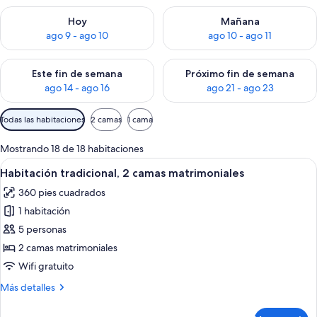
Consulta la disponibilidad para hoy ago 9 - ago 10
Consulta la disponibilidad par
Hoy
Mañana
ago 9 - ago 10
ago 10 - ago 11
Consulta la disponibilidad para este fin de semana ago 14 - ag
Consulta la disponibilidad pa
Este fin de semana
Próximo fin de semana
ago 14 - ago 16
ago 21 - ago 23
Filtros
Todas las habitaciones
2 camas
1 cama
disponibles
para
Mostrando 18 de 18 habitaciones
las
Abrir
Habitación de hotel con dos camas, un e
5
Habitación tradicional, 2 camas matrimoniales
habitaciones
todas
360 pies cuadrados
las
1 habitación
fotos
de
5 personas
Habitación
2 camas matrimoniales
tradicional,
Wifi gratuito
2
Más
Más detalles
camas
detalles
matrimoniales
sobre