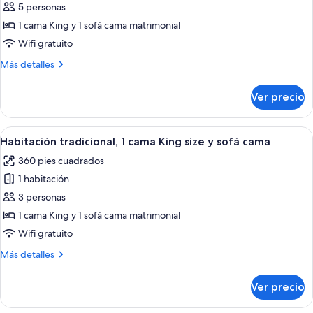
de
5 personas
Habitación
1 cama King y 1 sofá cama matrimonial
Premium,
Wifi gratuito
1
Más
Más detalles
cama
detalles
King
sobre
Ver precio
Habitación
size
Premium,
y
1
Abrir
Habitación de hotel con una cama grande
sofá
5
cama
Habitación tradicional, 1 cama King size y sofá cama
todas
cama
King
360 pies cuadrados
size
las
y
1 habitación
fotos
sofá
de
3 personas
cama
Habitación
1 cama King y 1 sofá cama matrimonial
tradicional,
Wifi gratuito
1
Más
Más detalles
cama
detalles
King
sobre
Ver precio
Habitación
size
tradicional,
y