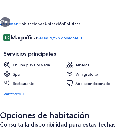
World
Dolphin
erior
Siguiente
111+
Resumen
Habitaciones
Ubicación
Políticas
Opiniones
Magnífica
9.0
Ver las 4,525 opiniones
9.0 de 10,
Servicios principales
En una playa privada
Alberca
Spa
Wifi gratuito
Restaurante
Aire acondicionado
Exterior
Ver todos
Opciones de habitación
Consulta la disponibilidad para estas fechas