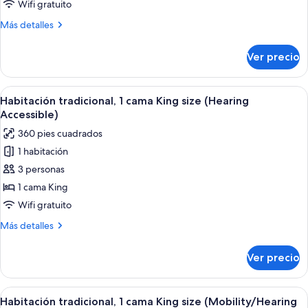
2
Wifi gratuito
camas
Más
Más detalles
matrimoniales
detalles
(Mobility/Hearing
sobre
Ver precio
Habitación
Access,
tradicional,
Roll-
2
Abrir
Habitación de hotel con una cama grande
In
5
camas
Habitación tradicional, 1 cama King size (Hearing
todas
matrimoniales
Shwr)
Accessible)
(Mobility/Hearing
las
360 pies cuadrados
Access,
fotos
Roll-
1 habitación
de
In
3 personas
Habitación
Shwr)
tradicional,
1 cama King
1
Wifi gratuito
cama
Más
Más detalles
King
detalles
size
sobre
Ver precio
Habitación
(Hearing
tradicional,
Accessible)
1
Abrir
Habitación de hotel con una cama grande
5
cama
Habitación tradicional, 1 cama King size (Mobility/Hearing