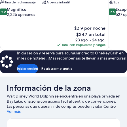
Tina de hidromasaje
Alberca infantil
Spa
9.2
9.6
Magnífico
Excep
9.2
9.6
de
de
2,226 opiniones
527 o
10,
10,
Magnífico,
Excepcion
$219 por noche
2,226
527
El
$247 en total
opiniones
opiniones
precio
23 ago. - 24 ago.
actual
Total con impuestos y cargos
es
Inicia sesión y reserva para acumular crédito OneKeyCash en
de
miles de hoteles. ¡Más recompensas te llevan a más aventuras!
$247
Iniciar sesión
Registrarme gratis
Información de la zona
Walt Disney World Dolphin se encuentra en una playa privada en
Bay Lake, una zona con acceso fácil al centro de convenciones.
Las personas que quieran ir de compras pueden visitar Centro
comercial Disney Springs™, mientras que quienes deseen
Ver más
conocer los puntos de interés más famosos del área pueden ir a
Epcot® y Disney's Hollywood Studios®. ¿Viajas con niños? No te
pierdas Parque Magic Kingdom® y Parque temático Disney's