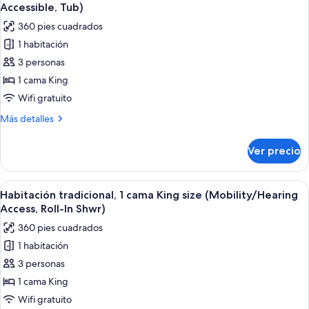
todas
King
Accessible, Tub)
size
las
360 pies cuadrados
(Hearing
fotos
Accessible)
1 habitación
de
3 personas
Habitación
tradicional,
1 cama King
1
Wifi gratuito
cama
Más
Más detalles
King
detalles
size
sobre
Ver precio
Habitación
(Mobility/Hearing
tradicional,
Accessible,
1
Abrir
Habitación de hotel con una cama grande
Tub)
5
cama
Habitación tradicional, 1 cama King size (Mobility/Hearing
todas
King
Access, Roll-In Shwr)
size
las
360 pies cuadrados
(Mobility/Hearing
fotos
Accessible,
1 habitación
de
Tub)
3 personas
Habitación
tradicional,
1 cama King
1
Wifi gratuito