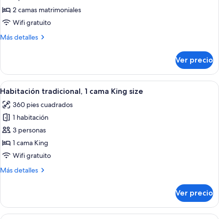
cama,
Habitación
vista
2 camas matrimoniales
al
tradicional,
Wifi gratuito
resort
2
(Balcony)
Más
Más detalles
camas
detalles
matrimoniales
sobre
Ver precio
Habitación
tradicional,
2
Abrir
Habitación de hotel con una cama grande
5
camas
Habitación tradicional, 1 cama King size
todas
matrimoniales
360 pies cuadrados
las
1 habitación
fotos
de
3 personas
Habitación
1 cama King
tradicional,
Wifi gratuito
1
Más
Más detalles
cama
detalles
King
sobre
Ver precio
Habitación
size
tradicional,
1
Abrir
Habitación de hotel con dos camas, un e