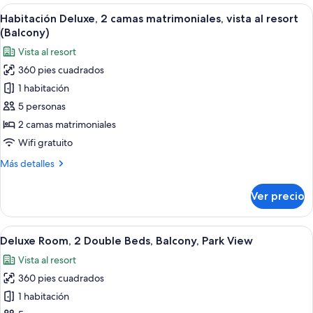
1
Abrir
Habitación de hotel con dos camas, un e
sofá
7
cama
Habitación Deluxe, 2 camas matrimoniales, vista al resort
todas
cama
King
(Balcony)
size
las
Vista al resort
y
fotos
sofá
360 pies cuadrados
de
cama
1 habitación
Habitación
Deluxe,
5 personas
2
2 camas matrimoniales
camas
Wifi gratuito
matrimoniales,
Más
Más detalles
vista
detalles
al
sobre
Ver precio
Habitación
resort
Deluxe,
(Balcony)
2
Abrir
Habitación de hotel con dos camas, un e
6
camas
Deluxe Room, 2 Double Beds, Balcony, Park View
todas
matrimoniales,
Vista al resort
vista
las
al
360 pies cuadrados
fotos
resort
de
1 habitación
(Balcony)