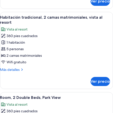
Ver precio
Habitación
tradicional,
2
Abrir
Habitación de hotel con dos camas, un e
8
camas
Habitación tradicional, 2 camas matrimoniales, vista al
todas
matrimoniales
resort
las
Vista al resort
fotos
360 pies cuadrados
de
1 habitación
Habitación
tradicional,
5 personas
2
2 camas matrimoniales
camas
Wifi gratuito
matrimoniales,
Más
Más detalles
vista
detalles
al
sobre
Ver precio
Habitación
resort
tradicional,
2
Abrir
Habitación de hotel con dos camas, un e
6
camas
Room, 2 Double Beds, Park View
todas
matrimoniales,
Vista al resort
vista
las
al
360 pies cuadrados
fotos