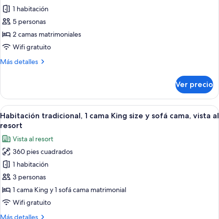
resort
de
1 habitación
Room,
5 personas
2
2 camas matrimoniales
Double
Wifi gratuito
Beds,
Más
Más detalles
Park
detalles
View
sobre
Ver precio
Room,
2
Double
Abrir
Habitación de hotel con una cama grande
7
Beds,
Habitación tradicional, 1 cama King size y sofá cama, vista al
todas
Park
resort
View
las
Vista al resort
fotos
360 pies cuadrados
de
1 habitación
Habitación
tradicional,
3 personas
1
1 cama King y 1 sofá cama matrimonial
cama
Wifi gratuito
King
Más
Más detalles