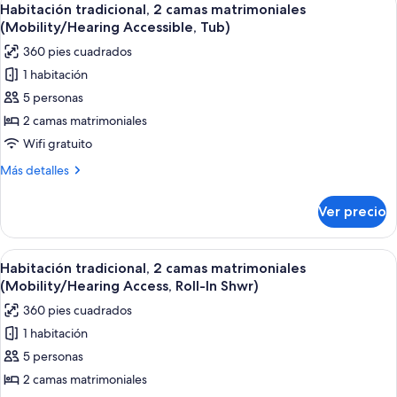
5
cama
Habitación tradicional, 2 camas matrimoniales
todas
King
(Mobility/Hearing Accessible, Tub)
size
las
360 pies cuadrados
fotos
1 habitación
de
5 personas
Habitación
tradicional,
2 camas matrimoniales
2
Wifi gratuito
camas
Más
Más detalles
matrimoniales
detalles
(Mobility/Hearing
sobre
Ver precio
Habitación
Accessible,
tradicional,
Tub)
2
Abrir
Habitación de hotel con dos camas, un e
6
camas
Habitación tradicional, 2 camas matrimoniales
todas
matrimoniales
(Mobility/Hearing Access, Roll-In Shwr)
(Mobility/Hearing
las
360 pies cuadrados
Accessible,
fotos
Tub)
1 habitación
de
5 personas
Habitación
tradicional,
2 camas matrimoniales