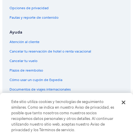
Opciones de privacidad
Pautas y reporte de contenido
Ayuda
Atención al cliente
Cancelar tu reservación de hotel o renta vacacional
Cancelar tu vuelo
Plazos de reembolso
Cómo usar un cupón de Expedia
Documentos de viajes internacionales
Este sitio utiliza cookies y tecnologías de seguimiento
© 2026 Expedia, Inc., una empresa de Expedia Group. Todos los
derechos reservados. Expedia y el logo de Expedia son marcas
similares. Como se indica en nuestro Aviso de privacidad, es
registradas o marcas comerciales de Expedia, Inc. CST# 2029030-50.
posible que tanto nosotros como nuestros socios
recopilemos datos personales y otros detalles. Al continuar
utilizando nuestro sitio web, aceptas nuestro Aviso de
privacidad y los Términos de servicio.