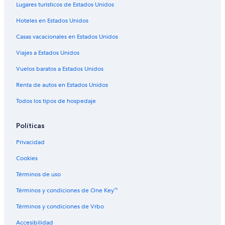
Hoteles con spa en Parroquia Saint-Thomas-de-la-
Lugares turísticos de Estados Unidos
Touques
Hoteles en Estados Unidos
Hoteles en Bonneville-sur-Touques
Casas vacacionales en Estados Unidos
Hoteles en Cricqueboeuf
Viajes a Estados Unidos
Hoteles históricos en Tourgéville
Vuelos baratos a Estados Unidos
Hoteles con restaurante en Tourgéville
Hotels du Soleil en Tourgéville
Renta de autos en Estados Unidos
Hoteles en Tourgéville
Todos los tipos de hospedaje
Hoteles con casino en Saint-Martin-aux-Chartrains
Políticas
Hoteles en Villerville
Privacidad
Hoteles en Canapville
Cookies
Términos de uso
Términos y condiciones de One Key™
Términos y condiciones de Vrbo
Accesibilidad