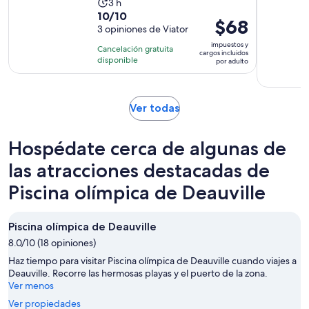
La
3 h
10.0
10/10
actividad
El
$68
de
3 opiniones de Viator
dura
precio
10
3
impuestos y
Cancelación gratuita
es
cargos incluidos
con
horas
disponible
por adulto
de
3
$68.
opiniones
por
Se
Ver todas
adulto
abrirá
en
Hospédate cerca de algunas de
una
nueva
las atracciones destacadas de
pestaña
Piscina olímpica de Deauville
Piscina olímpica de Deauville
8.0/10 (18 opiniones)
Haz tiempo para visitar Piscina olímpica de Deauville cuando viajes a
Deauville. Recorre las hermosas playas y el puerto de la zona.
Ver menos
Ver propiedades