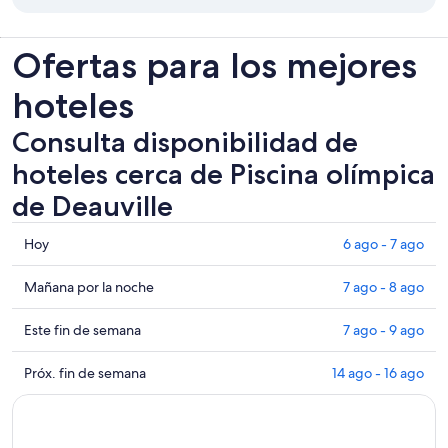
Ofertas para los mejores
hoteles
Consulta disponibilidad de
hoteles cerca de Piscina olímpica
de Deauville
Consultar
Hoy
6 ago - 7 ago
los
precios
Consultar
Mañana por la noche
7 ago - 8 ago
cerca
precios
de
cerca
Consultar
Este fin de semana
7 ago - 9 ago
Piscina
de
precios
olímpica
Piscina
cerca
Consultar
Próx. fin de semana
14 ago - 16 ago
de
olímpica
de
precios
Deauville
de
Piscina
cerca
para
Deauville
olímpica
de