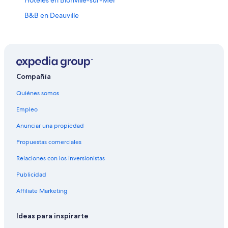
Hoteles en Blonville-sur-Mer
B&B en Deauville
Casas de campo en Deauville
Casas vacacionales en Deauville
Apartamentos en Deauville
Accor Hotels en Deauville
Compañía
Apart-Hoteles en Deauville
Quiénes somos
B&B Hotels en Deauville
Empleo
Hoteles con casino en Deauville
Anunciar una propiedad
Hoteles de golf en Deauville
Propuestas comerciales
Hoteles de lujo en Deauville
Relaciones con los inversionistas
Hoteles con gimnasio en Deauville
Publicidad
Hoteles en Deauville
Affiliate Marketing
Villas en Deauville
Hoteles en Villers-sur-Mer
Ideas para inspirarte