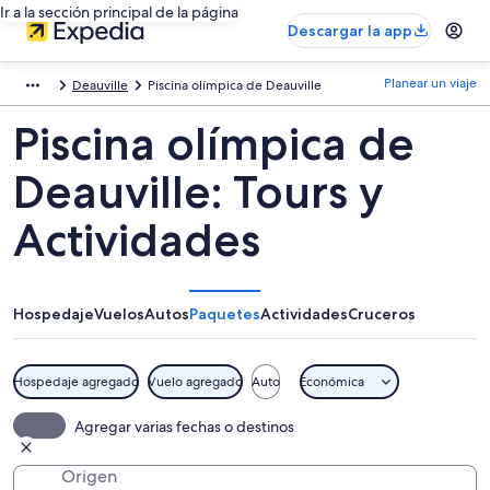
Ir a la sección principal de la página
Descargar la app
Planear un viaje
Deauville
Piscina olímpica de Deauville
Piscina olímpica de
Deauville: Tours y
Actividades
Hospedaje
Vuelos
Autos
Paquetes
Actividades
Cruceros
Hospedaje agregado
Vuelo agregado
Auto
Económica
Agregar varias fechas o destinos
Origen