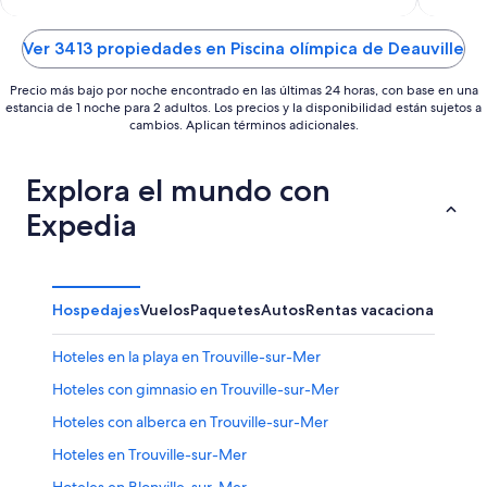
of
of
5
5
Ver 3413 propiedades en Piscina olímpica de Deauville
Precio más bajo por noche encontrado en las últimas 24 horas, con base en una
estancia de 1 noche para 2 adultos. Los precios y la disponibilidad están sujetos a
cambios. Aplican términos adicionales.
Explora el mundo con
Expedia
Hospedajes
Vuelos
Paquetes
Autos
Rentas vacacionales
Hoteles en la playa en Trouville-sur-Mer
Hoteles con gimnasio en Trouville-sur-Mer
Hoteles con alberca en Trouville-sur-Mer
Hoteles en Trouville-sur-Mer