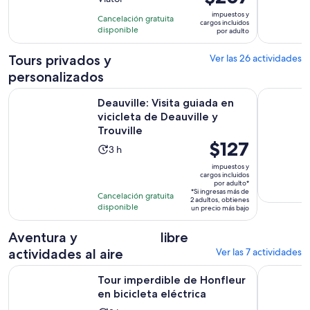
10
10
precio
con
impuestos y
horas
Cancelación gratuita
es
cargos incluidos
163
disponible
por adulto
de
opiniones
$207.
Tours privados y
Ver las 26 actividades
por
personalizados
adulto
Se
Deauville: Visita guiada en vicicleta de Deauville y Trouville
Tour priva
Deauville: Visita guiada en
vicicleta de Deauville y
Trouville
El
$127
La
3 h
precio
actividad
impuestos y
es
cargos incluidos
dura
por adulto*
de
3
*Si ingresas más de
Cancelación gratuita
2 adultos, obtienes
$127.
horas
disponible
un precio más bajo
por
adulto*
Aventura y
libre
actividades al aire
Ver las 7 actividades
Se abrirá 
Tour imperdible de Honfleur en bicicleta eléctrica
Cabourg: V
Tour imperdible de Honfleur
en bicicleta eléctrica