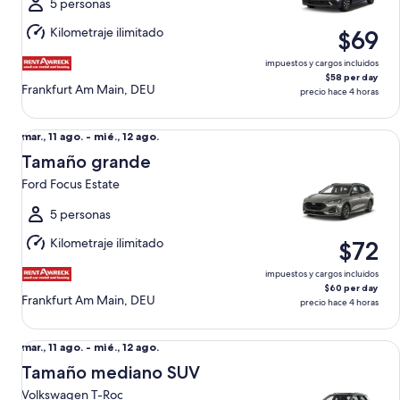
al
5 personas
mié.,
Kilometraje ilimitado
$69
12
ago.
impuestos y cargos incluidos
$58 per day
Frankfurt Am Main, DEU
precio hace 4 horas
Tamaño grande Ford Focus Estate
Del
mar., 11 ago. - mié., 12 ago.
mar.,
Tamaño grande
11
Ford Focus Estate
ago.
al
5 personas
mié.,
Kilometraje ilimitado
$72
12
ago.
impuestos y cargos incluidos
$60 per day
Frankfurt Am Main, DEU
precio hace 4 horas
Tamaño mediano SUV Volkswagen T-Roc
Del
mar., 11 ago. - mié., 12 ago.
mar.,
Tamaño mediano SUV
11
Volkswagen T-Roc