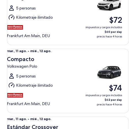
ago.
al
5 personas
mié.,
Kilometraje ilimitado
$72
12
ago.
impuestos y cargos incluidos
$60 per day
Frankfurt Am Main, DEU
precio hace 4 horas
Compacto Volkswagen Polo
Del
mar., 11 ago. - mié., 12 ago.
mar.,
Compacto
11
Volkswagen Polo
ago.
al
5 personas
mié.,
Kilometraje ilimitado
$74
12
ago.
impuestos y cargos incluidos
$62 per day
Frankfurt Am Main, DEU
precio hace 4 horas
Estándar Crossover Citroen C4
Del
mar., 11 ago. - mié., 12 ago.
mar.,
Estándar Crossover