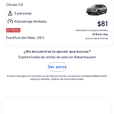
11
Citroen C4
ago.
al
5 personas
mié.,
Kilometraje ilimitado
$81
12
ago.
impuestos y cargos incluidos
$68 per day
Frankfurt Am Main, DEU
precio hace 4 horas
¿No encuentras la opción que buscas?
Explora todas las rentas de auto en Babenhausen
Ver autos
Precios más bajos encontrados en las últimas 4 horas. Los precios y la disponibilidad están
sujetos a cambios. Aplican términos adicionales.