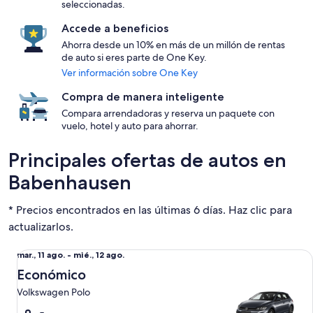
seleccionadas.
Accede a beneficios
Ahorra desde un 10% en más de un millón de rentas
de auto si eres parte de One Key.
Ver información sobre One Key
Compra de manera inteligente
Compara arrendadoras y reserva un paquete con
vuelo, hotel y auto para ahorrar.
Principales ofertas de autos en
Babenhausen
* Precios encontrados en las últimas 6 días. Haz clic para
actualizarlos.
Económico Volkswagen Polo
Del
mar., 11 ago. - mié., 12 ago.
mar.,
Económico
11
Volkswagen Polo
ago.