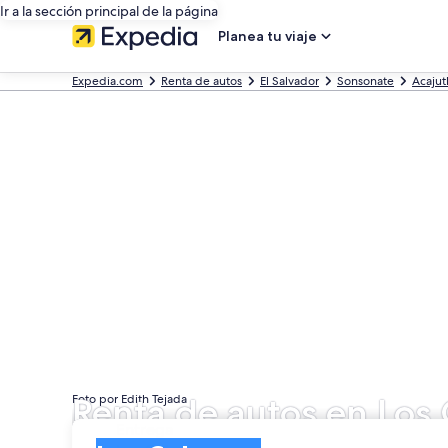
Ir a la sección principal de la página
Planea tu viaje
Expedia.com
Renta de autos
El Salvador
Sonsonate
Acajut
Renta de autos en Los
Foto por Edith Tejada
Entrega
Entrega