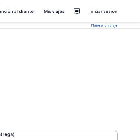
nción al cliente
Mis viajes
Iniciar sesión
Planear un viaje
ntrega)