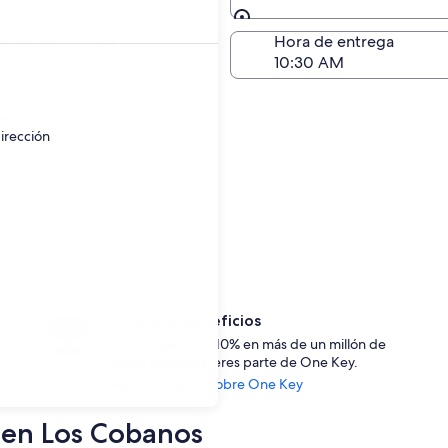
 autos en Los Cobanos
Devolución (igual a la e
a de devolución
Hora de entrega
go
ayor.
irección
Accede a beneficios
Ahorra desde un 10% en más de un millón de
rentas de auto si eres parte de One Key.
Ver información sobre One Key
s en Los Cobanos