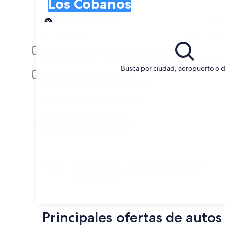
Los Cobanos
Busca y compara entre arrendadoras de
Entrega
Fecha de entrega
Fech
20 ago
21 a
Conductor menor de 30 o mayor de 70 años
Puede ser necesario un cargo extra por conductor joven o adulto m
Busca por ciudad, aeropuerto o d
Incluir tarifas para socios AARP
La membresía se verificará en la entrega.
Tengo un código de descuento
Buscar
Anticípate a los cambios de planes
Cancela sin penalización en rentas de auto
seleccionadas.
Principales ofertas de auto