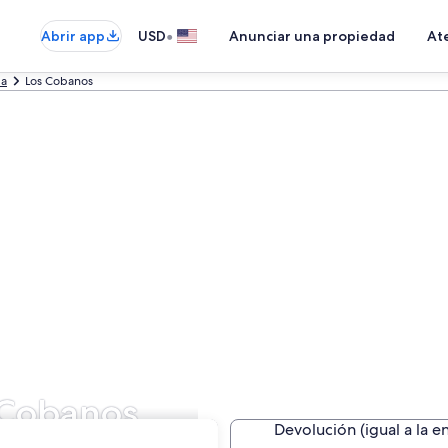
•
Abrir app
USD
Anunciar una propiedad
Ate
la
Los Cobanos
 Cobanos
Devolución (igual a la e