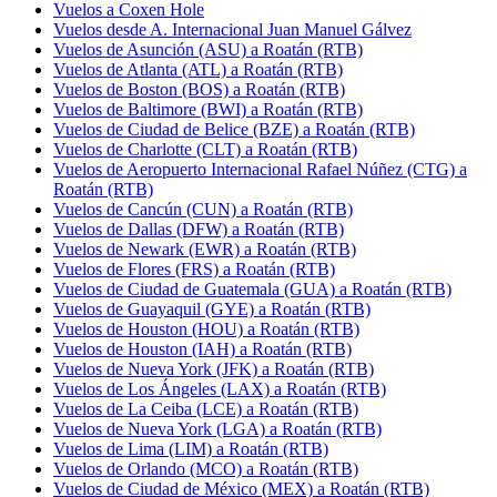
Vuelos a Coxen Hole
Vuelos desde A. Internacional Juan Manuel Gálvez
Vuelos de Asunción (ASU) a Roatán (RTB)
Vuelos de Atlanta (ATL) a Roatán (RTB)
Vuelos de Boston (BOS) a Roatán (RTB)
Vuelos de Baltimore (BWI) a Roatán (RTB)
Vuelos de Ciudad de Belice (BZE) a Roatán (RTB)
Vuelos de Charlotte (CLT) a Roatán (RTB)
Vuelos de Aeropuerto Internacional Rafael Núñez (CTG) a
Roatán (RTB)
Vuelos de Cancún (CUN) a Roatán (RTB)
Vuelos de Dallas (DFW) a Roatán (RTB)
Vuelos de Newark (EWR) a Roatán (RTB)
Vuelos de Flores (FRS) a Roatán (RTB)
Vuelos de Ciudad de Guatemala (GUA) a Roatán (RTB)
Vuelos de Guayaquil (GYE) a Roatán (RTB)
Vuelos de Houston (HOU) a Roatán (RTB)
Vuelos de Houston (IAH) a Roatán (RTB)
Vuelos de Nueva York (JFK) a Roatán (RTB)
Vuelos de Los Ángeles (LAX) a Roatán (RTB)
Vuelos de La Ceiba (LCE) a Roatán (RTB)
Vuelos de Nueva York (LGA) a Roatán (RTB)
Vuelos de Lima (LIM) a Roatán (RTB)
Vuelos de Orlando (MCO) a Roatán (RTB)
Vuelos de Ciudad de México (MEX) a Roatán (RTB)