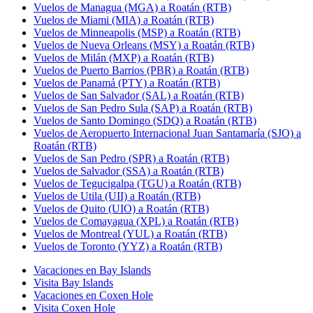
Vuelos de Managua (MGA) a Roatán (RTB)
Vuelos de Miami (MIA) a Roatán (RTB)
Vuelos de Minneapolis (MSP) a Roatán (RTB)
Vuelos de Nueva Orleans (MSY) a Roatán (RTB)
Vuelos de Milán (MXP) a Roatán (RTB)
Vuelos de Puerto Barrios (PBR) a Roatán (RTB)
Vuelos de Panamá (PTY) a Roatán (RTB)
Vuelos de San Salvador (SAL) a Roatán (RTB)
Vuelos de San Pedro Sula (SAP) a Roatán (RTB)
Vuelos de Santo Domingo (SDQ) a Roatán (RTB)
Vuelos de Aeropuerto Internacional Juan Santamaría (SJO) a
Roatán (RTB)
Vuelos de San Pedro (SPR) a Roatán (RTB)
Vuelos de Salvador (SSA) a Roatán (RTB)
Vuelos de Tegucigalpa (TGU) a Roatán (RTB)
Vuelos de Utila (UII) a Roatán (RTB)
Vuelos de Quito (UIO) a Roatán (RTB)
Vuelos de Comayagua (XPL) a Roatán (RTB)
Vuelos de Montreal (YUL) a Roatán (RTB)
Vuelos de Toronto (YYZ) a Roatán (RTB)
Vacaciones en Bay Islands
Visita Bay Islands
Vacaciones en Coxen Hole
Visita Coxen Hole