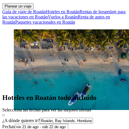
Planear un viaje
Guía de viaje de Roatán
Hoteles en Roatán
Rentas de hospedaje para
las vacaciones en Roatán
Vuelos a Roatán
Renta de autos en
Roatán
Paquetes vacacionales en Roatán
Hoteles en Roatán todo incluido
Selecciona las fechas para ver las mejores ofertas
¿A dónde quieres ir?
Fechas