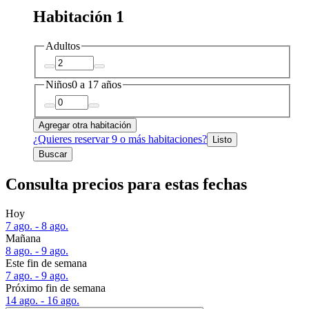
Habitación 1
Adultos
Niños
0 a 17 años
Agregar otra habitación
¿Quieres reservar 9 o más habitaciones?
Listo
Buscar
Consulta precios para estas fechas
Hoy
7 ago. - 8 ago.
Mañana
8 ago. - 9 ago.
Este fin de semana
7 ago. - 9 ago.
Próximo fin de semana
14 ago. - 16 ago.