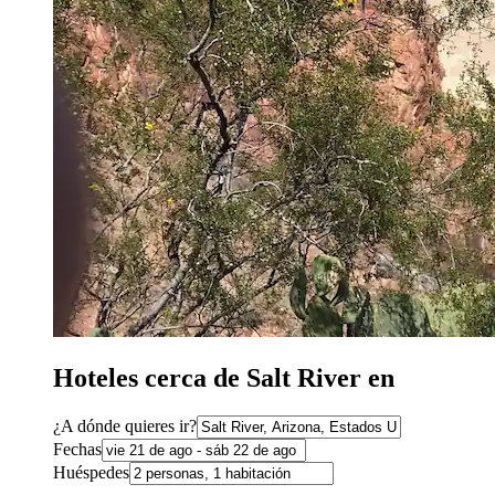
Hoteles cerca de Salt River en
¿A dónde quieres ir?
Fechas
Huéspedes