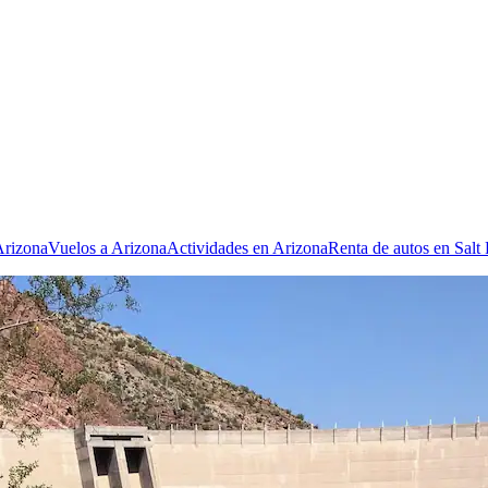
Arizona
Vuelos a Arizona
Actividades en Arizona
Renta de autos en Salt