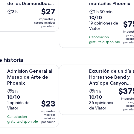
de los Diamondbacks
montañas Phoenix
El
$27
de Arizona en el
La
La
3 h
1 h 30 min
Cha...
precio
10.0
10/10
actividad
actividad
impuestos y
es
El
$7
de
19 opiniones de
cargos incluidos
dura
dura
por adulto
de
prec
Viator
10
3
1
impues
$27.
es
con
y car
horas
hora
Cancelación
inclui
por
de
19
gratuita disponible
y
por adu
adulto
$75.
opiniones
30
por
minutos
e historia
adul
Se abrirá en una nueva p
General al Museo de Arte de Phoenix
Excursión de un día a Horseshoe 
Admisión General al
Excursión de un día 
Museo de Arte de
Horseshoe Bend y
Phoenix
Antílope Canyon
El
$37
desde Phoenix
La
La
3 h
14 h
precio
10.0
10.0
10/10
10/10
actividad
actividad
impuesto
El
$23
es
de
1 opinión de
de
36 opiniones
car
dura
dura
inclui
precio
de
Viator
de Viator
10
10
3
14
por adu
impuestos
es
$375.
con
con
y cargos
horas
horas
Cancelación
incluidos
de
por
1
36
gratuita disponible
por adulto
$23.
adulto
opinión
opiniones
por