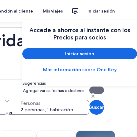
nción al cliente
Mis viajes
Iniciar sesión
Planear un viaje
Accede a ahorros al instante con los
vidades
Precios para socios
Iniciar sesión
Más información sobre One Key
Sugerencias
Agregar varias fechas o destinos
Personas
Buscar
2 personas, 1 habitación
va pestaña
eva pestaña
Se abrirá en una nueva pestaña
Se abrirá en una nueva pestaña
Se abrirá en una nueva pesta
Se
ersonalizados
tracciones
Clases y talleres
Vida silvestre y naturaleza
Alimentos