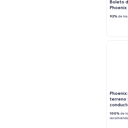
Boleto d
Phoenix
92%
de los
Phoenix: a
Phoenix:
terreno 
conducto
100%
de lo
recomiend