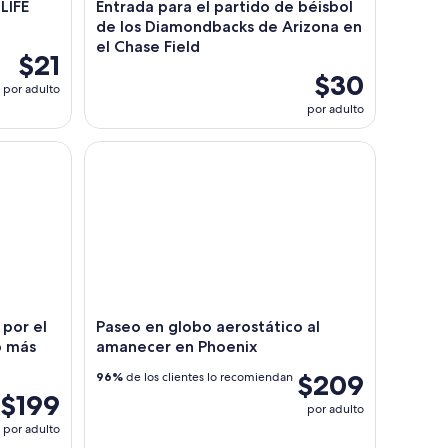
LIFE
Entrada para el partido de béisbol
de los Diamondbacks de Arizona en
el Chase Field
$21
$30
por adulto
por adulto
r en el desierto de Sonora
r el área de Phoenix en el globo más grande de EE.
Paseo en globo aerostático al amanecer en Phoen
 por el
Paseo en globo aerostático al
 más
amanecer en Phoenix
$209
96%
de los clientes lo recomiendan
$199
por adulto
por adulto