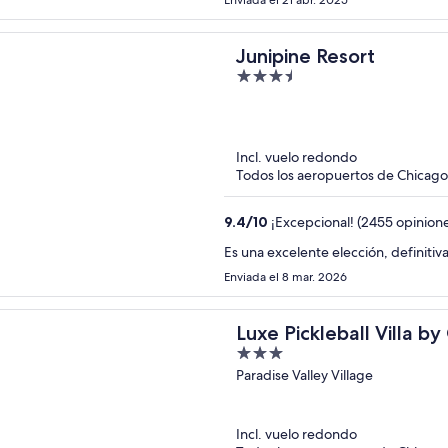
Enviada el 21 abr. 2025
Junipine Resort
3.5
out
of
5
Incl. vuelo redondo
Todos los aeropuertos de Chicago 
9.4
/
10
¡Excepcional! (2455 opinion
Es una excelente elección, definitiv
Enviada el 8 mar. 2026
Luxe Pickleball Villa 
3
out
Paradise Valley Village
of
5
Incl. vuelo redondo