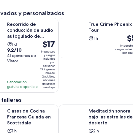
adulto
ivados y personalizados
Se abrirá en 
Se abrirá
 de conducción de audio autoguiado de Sedona
True Crime Phoenix Tour
Recorrido de
True Crime Phoenix
conducción de audio
Tour
El
$
autoguiado de
La
1 h
El
$17
Sedona
pr
La
1 d
actividad
impuesto
precio
es
9.2
9.2/10
cargos inclui
actividad
dura
impuestos
por adu
es
de
de
41 opiniones de
y cargos
dura
1
incluidos
de
$5.
Viator
10
1
por
hora
$17.
persona*
po
con
día
*Si ingresas
por
ad
más de
41
2 adultos,
persona*
opiniones
obtienes
Cancelación
un precio
gratuita disponible
más bajo
 talleres
Se abrirá en una nueva 
Cocina Francesa Guiada en Scottsdale
Meditación sonora bajo las estrella
Clases de Cocina
Meditación sonora
Francesa Guiada en
bajo las estrellas de
Scottsdale
desierto
La
La
1 h
2 h