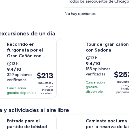
Todos los aeropuertos de Chicago 
No hay opiniones
excursiones de un día
Se
 en furgoneta por el Gran Cañón con Sedona y Oak Creek Ca
Tour del gran cañón con Sedona
Recorrido en
Tour del gran cañón
furgoneta por el
con Sedona
Gran Cañón con
La
13 h
Sedona y Oak Creek
9.4
9.4/10
La
13 h
actividad
Canyon
9.4
9.4/10
de
155 opiniones
actividad
dura
El
$25
El
$213
verificadas
de
329 opiniones
10
dura
13
precio
precio
verificadas
10
con
13
horas
impuesto
Cancelación
impuestos y
es
es
car
con
cargos
155
gratuita
horas
Cancelación
inclui
de
incluidos
de
disponible
329
por pers
gratuita disponible
opiniones
por adulto
$253.
$213.
opiniones
por
por
person
 y actividades al aire libre
adulto
ra el partido de béisbol de los Diamondbacks de Arizona en el
Caminata nocturna por la reserva 
Entrada para el
Caminata nocturna
partido de béisbol
por la reserva de la