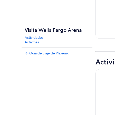
Visita Wells Fargo Arena
Actividades
Tours
Activities
excursio
un d
Guía de viaje de Phoenix
Activ
Boleto de 