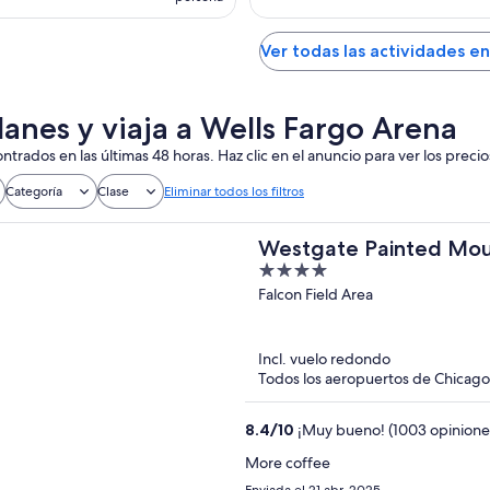
Ver todas las actividades e
lanes y viaja a Wells Fargo Arena
ntrados en las últimas 48 horas. Haz clic en el anuncio para ver los precio
Categoría
Clase
Eliminar todos los filtros
Westgate Painted Moun
4
out
Falcon Field Area
of
5
Incl. vuelo redondo
Todos los aeropuertos de Chicago 
8.4
/
10
¡Muy bueno! (1003 opinione
More coffee