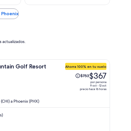
n Phoenix
s actualizados.
tain Golf Resort
Ahorra 100% en tu vuelo
El
$367
$753
precio
por persona
era
9 oct - 12 oct
precio hace 16 horas
de
$753
(CHI) a Phoenix (PHX)
y
ahora
s)
es
de
$367