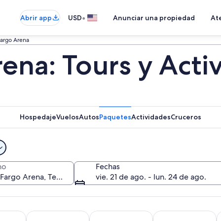
•
Abrir app
USD
Anunciar una propiedad
Ate
Fargo Arena
ena: Tours y Acti
Hospedaje
Vuelos
Autos
Paquetes
Actividades
Cruceros
no
Fechas
vie. 21 de ago. - lun. 24 de ago.
Se abrirá en una nueva pestaña
Se abrirá en una nue
Se abrirá en una nu
cursiones de un día
Aventura y actividades al aire libre
Cultura e historia
Tours privados y p
A