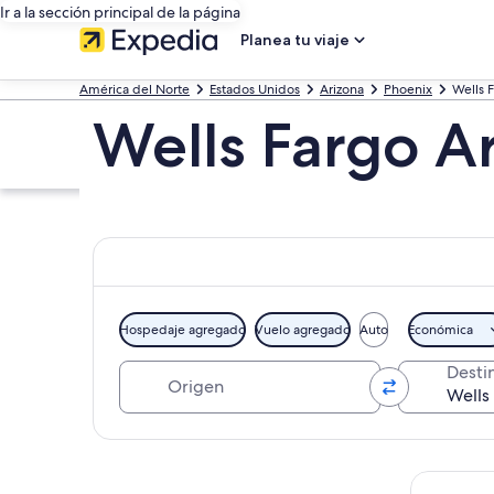
Ir a la sección principal de la página
Planea tu viaje
América del Norte
Estados Unidos
Arizona
Phoenix
Wells 
Wells Fargo Ar
Hospedaje agregado
Vuelo agregado
Auto
Económica
Origen
Desti
Explorar mapa
Tours y ex