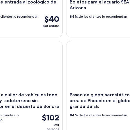
e entrada al zoológico de
Boletos para el acuario SEA 
Arizona
$40
 clientes lo recomiendan
84%
de los clientes lo recomiendan
por adulto
lquiler de vehículos todo terreno y todoterreno sin conducto
Paseo en globo aerostático po
 alquiler de vehículos todo
Paseo en globo aerostático
y todoterreno sin
área de Phoenix en el globo
r en el desierto de Sonora
grande de EE.
$102
s clientes lo
84%
de los clientes lo recomiendan
an
por
persona