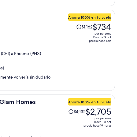
por
persona
Ahorra 100% en tu vuelo
El
$734
$1,162
precio
por persona
era
15 oct - 19 oct
precio hace 1 día
de
$1,162
(CHI) a Phoenix (PHX)
y
ahora
es)
es
de
amente volvería sin dudarlo
$734
por
persona
by Glam Homes
Ahorra 100% en tu vuelo
El
$2,705
$4,132
precio
por persona
era
11 oct - 18 oct
precio hace 19 horas
de
$4,132