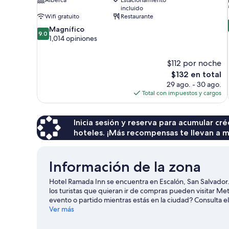
incluido
Wifi gratuito
Restaurante
9.0
Magnífico
9.0
de
1,014 opiniones
10,
Magnífico,
$112 por noche
1,014
El
$132 en total
opiniones
precio
29 ago. - 30 ago.
actual
Total con impuestos y cargos
es
de
$132
Inicia sesión y reserva para acumular c
hoteles. ¡Más recompensas te llevan a m
Información de la zona
Hotel Ramada Inn se encuentra en Escalón, San Salvado
los turistas que quieran ir de compras pueden visitar Met
evento o partido mientras estás en la ciudad? Consulta e
Salamanca Events El Salvador.
Ver más
Visita nuestra guía de San