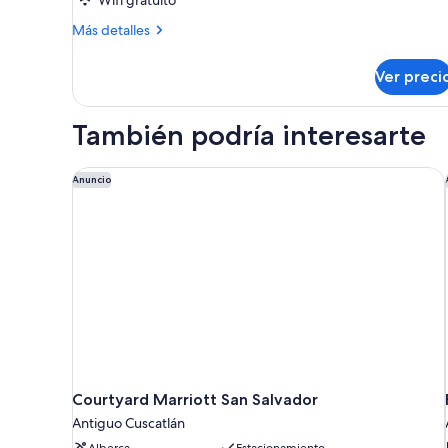
Más
Más detalles
detalles
sobre
Ver preci
Suite
de
lujo
También podría interesarte
Courtyard Marriott San Salvador
Anuncio
Courtyard Marriott San Salvador
Antiguo Cuscatlán
Alberca
Estacionamiento