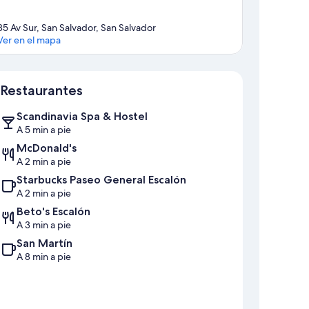
85 Av Sur, San Salvador, San Salvador
Ver en el mapa
Sección del mapa
Restaurantes
Scandinavia Spa & Hostel
A 5 min a pie
McDonald's
A 2 min a pie
Starbucks Paseo General Escalón
A 2 min a pie
Beto's Escalón
A 3 min a pie
San Martín
A 8 min a pie