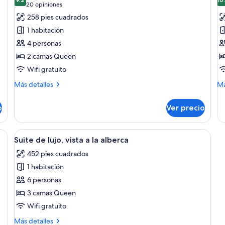
las
la
9.2 de 10
(20
20 opiniones
fotos
f
opiniones)
258 pies cuadrados
de
d
1 habitación
Habitación
H
4 personas
doble
tr
2 camas Queen
Deluxe
s
Wifi gratuito
vi
a
Más
M
Más detalles
Má
detalles
la
de
sobre
so
a
o
Ver precio
Habitación
Ha
doble
tri
Deluxe
su
s camas, un sofá, un televisor y una lámpara.
Abrir
Una habitación de hotel moderna con s
27
vis
Suite de lujo, vista a la alberca
todas
a
452 pies cuadrados
las
la
al
1 habitación
fotos
de
6 personas
Suite
3 camas Queen
de
Wifi gratuito
lujo,
Más
Más detalles