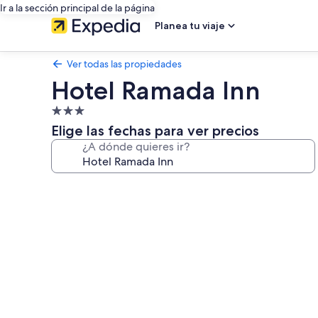
Ir a la sección principal de la página
Planea tu viaje
Ver todas las propiedades
Hotel Ramada Inn
Propiedad
de
Elige las fechas para ver precios
3.0
¿A dónde quieres ir?
estrellas
Galería
de
fotos
de
Hotel
Ramada
Inn