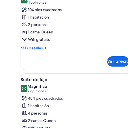
las
habitaciones
9.2 de 10
(11
11 opiniones
fotos
opiniones)
194 pies cuadrados
de
1 habitación
Habitación
2 personas
Confort
1 cama Queen
Wifi gratuito
Más
Más detalles
detalles
sobre
Ver preci
Habitación
Confort
Abrir
Una habitación de hotel con do
40
Suite de lujo
todas
Magnífica
las
9.0
9.0 de 10
(2
2 opiniones
fotos
opiniones)
484 pies cuadrados
de
1 habitación
Suite
4 personas
de
2 camas Queen
lujo
Wifi gratuito