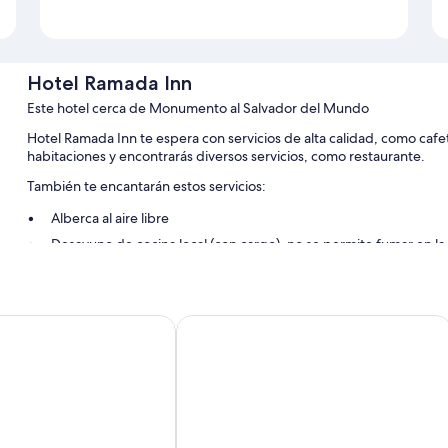
Hotel Ramada Inn
Este hotel cerca de Monumento al Salvador del Mundo
Hotel Ramada Inn te espera con servicios de alta calidad, como cafeter
habitaciones y encontrarás diversos servicios, como restaurante.
También te encantarán estos servicios:
Alberca al aire libre
Desayuno de cocina local (con cargo), no se permite fumar en la
Características de la habitación
Todas las habitaciones de Hotel Ramada Inn ofrecen amenidades que
arriott San Salvador
Courtyard Marriott San Salvador
trabajar con laptop, además de otros detalles, como wifi gratis y ai
Otros servicios que también disfrutarás incluyen:
Baños con regaderas tipo lluvia y tinas con regadera
Armarios o clósets, servicio de limpieza diario y escritorios