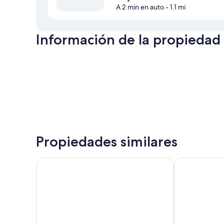
A 2 min en auto
- 1.1 mi
Información de la propiedad
Propiedades similares
Barceló San Salvador
Fairfield by M