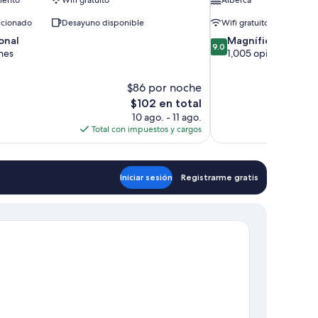
icionado
Desayuno disponible
Wifi gratuito
9.0
onal
Magnífico
9.0
de
nes
1,005 opiniones
10,
,
Magnífico,
$86 por noche
1,005
El
$102 en total
opiniones
precio
10 ago. - 11 ago.
actual
Total con impuestos y cargos
es
de
$102
Iniciar sesión
Registrarme gratis