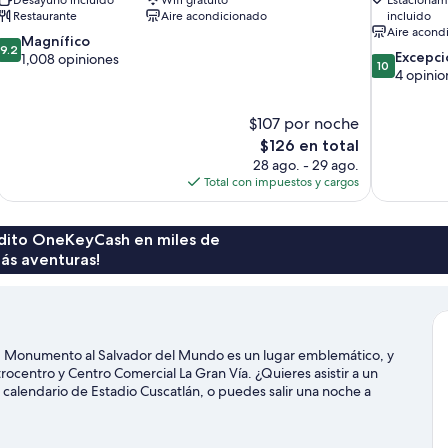
Restaurante
Aire acondicionado
incluido
Aire acond
9.2
Magnífico
9.2
10.0
Excepci
de
1,008 opiniones
10
de
4 opinio
10,
10,
Magnífico,
Excepcional
1,008
$107 por noche
4
opiniones
El
$126 en total
opiniones
precio
28 ago. - 29 ago.
actual
Total con impuestos y cargos
es
de
$126
rédito OneKeyCash en miles de
ás aventuras!
r. Monumento al Salvador del Mundo es un lugar emblemático, y
rocentro y Centro Comercial La Gran Vía. ¿Quieres asistir a un
l calendario de Estadio Cuscatlán, o puedes salir una noche a
 Salvador