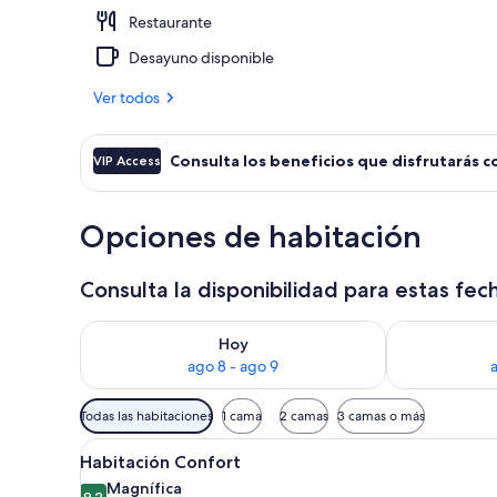
Restaurante
Exterior
Desayuno disponible
Ver todos
Consulta los beneficios que disfrutarás c
VIP Access
Opciones de habitación
Consulta la disponibilidad para estas fec
Consulta la disponibilidad para hoy ago 8 - ago 9
Consulta la d
Hoy
ago 8 - ago 9
Filtros
Todas las habitaciones
1 cama
2 camas
3 camas o más
disponibles
Abrir
Una habitación de hotel con u
para
14
Habitación Confort
todas
las
Magnífica
9.2