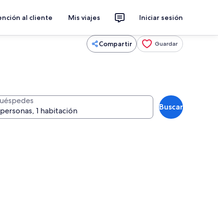
nción al cliente
Mis viajes
Iniciar sesión
Compartir
Guardar
uéspedes
Buscar