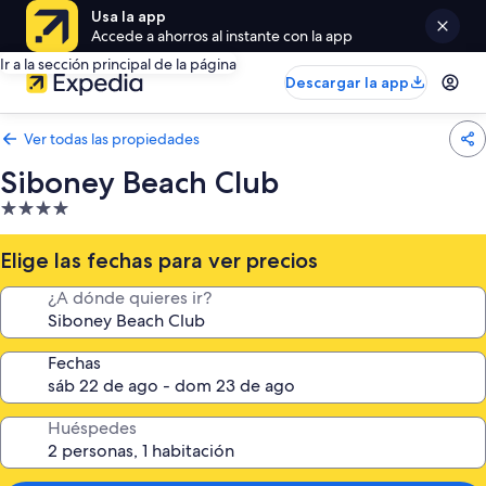
Usa la app
Accede a ahorros al instante con la app
Ir a la sección principal de la página
Descargar la app
Ver todas las propiedades
Siboney Beach Club
Propiedad
de
4.0
Elige las fechas para ver precios
estrellas
¿A dónde quieres ir?
Fechas
Huéspedes