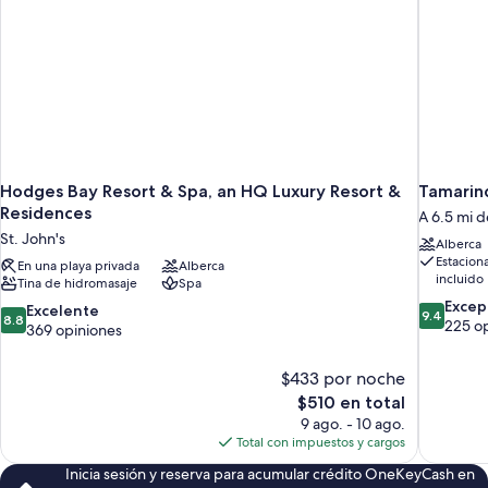
Hodges Bay Resort & Spa, an HQ Luxury Resort &
Tamarind
Residences
A 6.5 mi d
St. John's
Alberca
Estacion
En una playa privada
Alberca
incluido
Tina de hidromasaje
Spa
9.4
Excep
8.8
Excelente
9.4
8.8
de
225 o
de
369 opiniones
10,
10,
Excepcion
Excelente,
$433 por noche
225
369
El
$510 en total
opiniones
opiniones
precio
9 ago. - 10 ago.
actual
Total con impuestos y cargos
es
Inicia sesión y reserva para acumular crédito OneKeyCash en
de