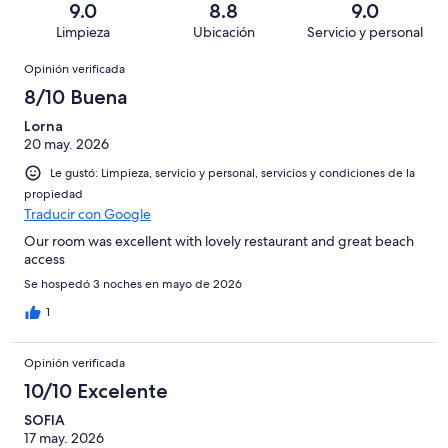
166
Malo.
9.0
8.8
9.0
536
en
decir,
de
Basada
Limpieza
Ubicación
Servicio y personal
opiniones
46
Terrible.
536
en
Opiniones
de
Basada
opiniones
Opinión verificada
17
536
en
de
8/10 Buena
opiniones
13
536
de
Lorna
opiniones
20 may. 2026
536
opiniones
Le gustó: Limpieza, servicio y personal, servicios y condiciones de la
propiedad
Traducir con Google
Our room was excellent with lovely restaurant and great beach
access
Se hospedó 3 noches en mayo de 2026
1
Opinión verificada
10/10 Excelente
SOFIA
17 may. 2026