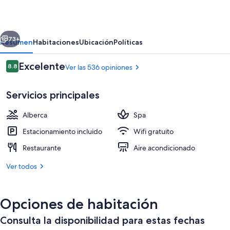
Club
erior
Siguiente
73+
Resumen
Habitaciones
Ubicación
Políticas
Opiniones
Excelente
8.8
Ver las 536 opiniones
8.8 de 10,
Servicios principales
Alberca
Spa
Estacionamiento incluido
Wifi gratuito
Restaurante
Aire acondicionado
Se sirven comidas y cenas
Ver todos
Opciones de habitación
Consulta la disponibilidad para estas fechas