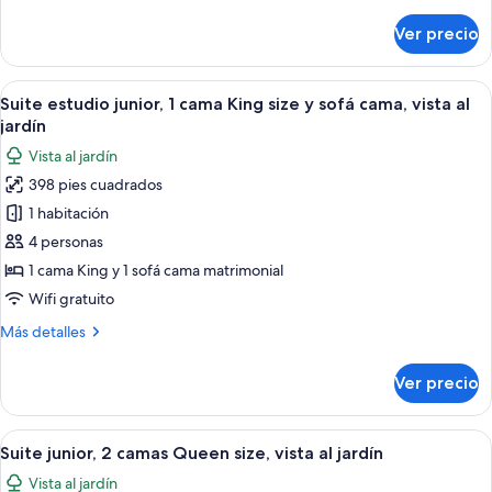
detalles
jardín
sobre
Ver precio
Suite,
1
habitación,
Abrir
Habitación de hotel con una cama gran
5
vista
Suite estudio junior, 1 cama King size y sofá cama, vista al
todas
al
jardín
jardín
las
Vista al jardín
fotos
398 pies cuadrados
de
1 habitación
Suite
estudio
4 personas
junior,
1 cama King y 1 sofá cama matrimonial
1
Wifi gratuito
cama
Más
Más detalles
King
detalles
size
sobre
Ver precio
Suite
y
estudio
sofá
junior,
Abrir
Suite junior, 2 camas Queen size, vista 
cama,
5
1
Suite junior, 2 camas Queen size, vista al jardín
todas
vista
cama
Vista al jardín
King
las