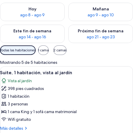
Consulta la disponibilidad para hoy ago 8 - ago 9
Consulta la disponibilidad pa
Hoy
Mañana
ago 8 - ago 9
ago 9 - ago 10
Consulta la disponibilidad para este fin de semana ago 14 - ag
Consulta la disponibilidad pa
Este fin de semana
Próximo fin de semana
ago 14 - ago 16
ago 21 - ago 23
Filtros
Todas las habitaciones
1 cama
2 camas
disponibles
para
Mostrando 5 de 5 habitaciones
las
Abrir
Una sala de estar moderna con un con
8
Suite, 1 habitación, vista al jardín
habitaciones
todas
Vista al jardín
las
398 pies cuadrados
fotos
de
1 habitación
Suite,
3 personas
1
1 cama King y 1 sofá cama matrimonial
habitación,
Wifi gratuito
vista
Más
Más detalles
al