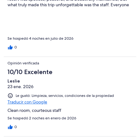
what truly made this trip unforgettable was the staff. Everyone
knew me by name and made me feel like family. A special thank
you to Delroy, our beach attendant, who felt like the island uncle
everyone needs—always checking on us and making sure we
were comfortable and enjoying every moment. The dining staff
on every shift even knew my usual order before I asked! 😂
Their warmth, kindness, and genuine hospitality made all the
Se hospedó 4 noches en julio de 2026
difference. Leaving was bittersweet, but I left feeling refreshed,
0
rejuvenated, and already planning my return. Thank you,
Siboney Beach Club, for making Antigua feel like home. I can’t
wait to come back and continue exploring this beautiful island.
Opinión verificada
⭐⭐⭐⭐⭐ASÉ 🤍🖤Dr. Clark
10/10 Excelente
Leslie
23 ene. 2026
Le gustó: Limpieza, servicios, condiciones de la propiedad
Traducir con Google
Clean room, courteous staff
Se hospedó 2 noches en enero de 2026
0