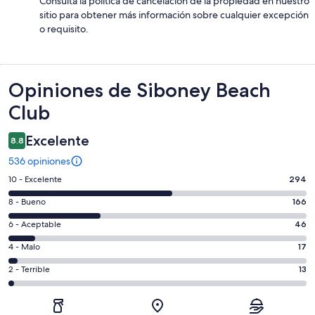
Consulta la política de cancelación de la propiedad en nuestro
sitio para obtener más información sobre cualquier excepción
o requisito.
Opiniones
Opiniones de Siboney Beach
Club
Excelente
8.8
536 opiniones
Puntuación
10 - Excelente
294
de
Puntuación
8 - Bueno
166
10,
de
es
Puntuación
6 - Aceptable
46
8,
decir,
de
es
Puntuación
4 - Malo
17
Excelente.
6,
decir,
de
Basada
es
Puntuación
2 - Terrible
13
Bueno.
4,
en
decir,
de
Basada
es
294
Aceptable.
2,
en
decir,
de
Basada
es