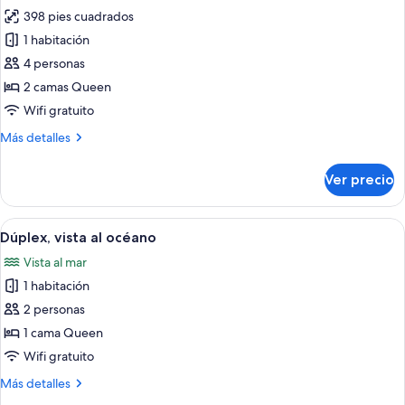
al
size
398 pies cuadrados
fotos
jardín
y
de
1 habitación
sofá
Suite
cama,
4 personas
vista
junior,
2 camas Queen
al
2
Wifi gratuito
jardín
camas
Más
Más detalles
Queen
detalles
size,
sobre
Ver precio
vista
Suite
junior,
al
2
Abrir
Un dormitorio con cama, mesitas de no
jardín
10
camas
Dúplex, vista al océano
todas
Queen
Vista al mar
size,
las
vista
1 habitación
fotos
al
de
2 personas
jardín
Dúplex,
1 cama Queen
vista
Wifi gratuito
al
Más
Más detalles
océano
detalles