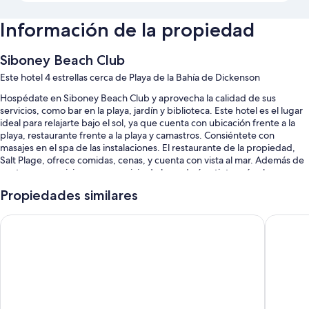
Información de la propiedad
Siboney Beach Club
Este hotel 4 estrellas cerca de Playa de la Bahía de Dickenson
Hospédate en Siboney Beach Club y aprovecha la calidad de sus
servicios, como bar en la playa, jardín y biblioteca. Este hotel es el lugar
ideal para relajarte bajo el sol, ya que cuenta con ubicación frente a la
playa, restaurante frente a la playa y camastros. Consiéntete con
masajes en el spa de las instalaciones. El restaurante de la propiedad,
Salt Plage, ofrece comidas, cenas, y cuenta con vista al mar. Además de
contar con servicios como servicio de lavandería o tintorería y bar,
podrás conectarte al wifi gratis en las habitaciones.
Propiedades similares
Estos son algunos servicios adicionales:
Buccaneer Beach Club
Ocean Po
Alberca al aire libre con camastros
Estacionamiento gratis
2 salas de juntas, salas de tratamientos de spa y recepción
disponible las 24 horas
No se permite fumar en la propiedad, servicio de organización de
bodas y resguardo de equipaje