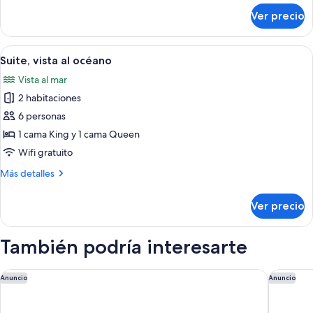
sobre
Ver precio
Dúplex,
vista
al
Abrir
Un dormitorio con cama, mesitas de noc
11
océano
Suite, vista al océano
todas
Vista al mar
las
2 habitaciones
fotos
de
6 personas
Suite,
1 cama King y 1 cama Queen
vista
Wifi gratuito
al
Más
Más detalles
océano
detalles
sobre
Ver precio
Suite,
vista
al
También podría interesarte
océano
Hodges Bay Resort & Spa, an HQ Luxury Resort & Residences
Tamarind 
Anuncio
Anuncio