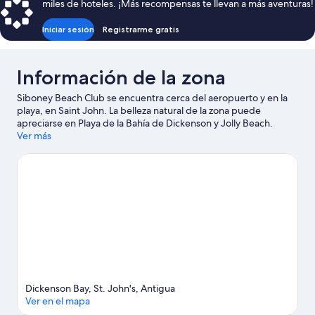
miles de hoteles. ¡Más recompensas te llevan a más aventuras!
$510
Iniciar sesión
Registrarme gratis
Información de la zona
Siboney Beach Club se encuentra cerca del aeropuerto y en la
playa, en Saint John. La belleza natural de la zona puede
apreciarse en Playa de la Bahía de Dickenson y Jolly Beach.
También vale la pena conocer Antigua Botanical Gardens y
Ver más
Reservoir Range (vinoteca). Las actividades como buceo y
snorkel ofrecen una gran oportunidad de disfrutar del agua y, si
buscas un poco de adrenalina, puedes hacer delizamientos en
tirolesa y paseos a caballo en los alrededores.
Visita nuestra guía
de Saint John
Dickenson Bay, St. John's, Antigua
Ver en el mapa